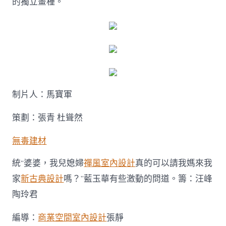
的獨立畫種。
制片人：馬寶軍
策劃：張青 杜聳然
無毒建材
統“婆婆，我兒媳婦
禪風室內設計
真的可以請我媽來我
家
新古典設計
嗎？”藍玉華有些激動的問道。籌：汪峰
陶玲君
編導：
商業空間室內設計
張靜