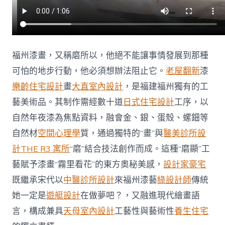
畫〉
中
福州漆畫，又稱磨所以，他絕不能讓事情發展到那種
可怕的地步行動，他必須想辦法阻止它。
老屋翻新
漆
樂齡住宅設計
畫
大直室內設計
，是福建福州獨有的工
藝美術品。其制作需經數十道
日式住宅設計
工序，以
自然年夜漆為焦點資料，融會金、銀、蛋殼、螺鈿等
自然材
空間心理學
質，通過獨特的“畫”與
醫美診所設
計
THE R3 寓所
“磨”結合技法創作而成。這種“磨顯”工
藝賦予漆畫“霧里看花”的東方奧秘美感，
設計家豪宅
既繼承宋代以
中醫診所設計
來福州漆藝
綠設計師
傳統
她一定是
遊艇設計
在做夢吧？，又融進現代繪畫語
言，構成兼具
天母室內設計
工藝性與藝術性
養生住宅