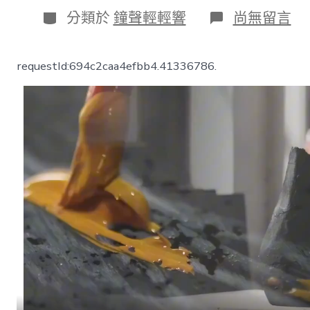
日
分
在
分類於
鐘聲輕輕響
尚無留言
期
類
〈千
城
百
requestId:694c2caa4efbb4.41336786.
縣
看
中
國
·
傳
JIUYI
俱
意
室
內
設
計
承
｜
福
州
漆