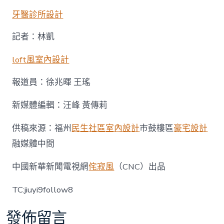
牙醫診所設計
記者：林凱
loft風室內設計
報道員：徐兆暉 王瑤
新媒體編輯：汪峰 黃傳莉
供稿來源：福州
民生社區室內設計
市鼓樓區
豪宅設計
融媒體中間
中國新華新聞電視網
侘寂風
（CNC）出品
TC:jiuyi9follow8
發佈留言