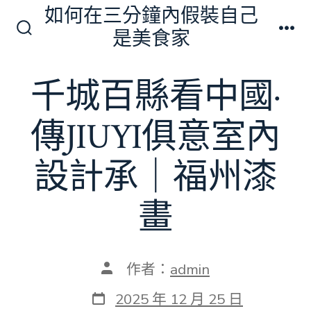
跳
如何在三分鐘內假裝自己
至
是美食家
搜
選
主
尋
單
切
要
千城百縣看中國·
換
內
開
關
容
傳JIUYI俱意室內
設計承｜福州漆
畫
文
作者：
admin
章
作
發
2025 年 12 月 25 日
者
表