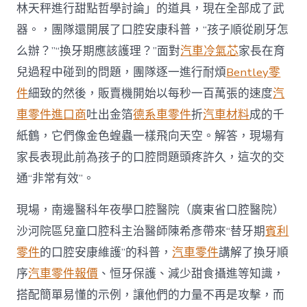
林天秤進行甜點哲學討論」的道具，現在全部成了武
器。，團隊還開展了口腔安康科普，“孩子順從刷牙怎
么辦？”“換牙期應該護理？”面對
汽車冷氣芯
家長在育
兒過程中碰到的問題，團隊逐一進行耐煩
Bentley零
件
細致的然後，販賣機開始以每秒一百萬張的速度
汽
車零件進口商
吐出金箔
德系車零件
折
汽車材料
成的千
紙鶴，它們像金色蝗蟲一樣飛向天空。解答，現場有
家長表現此前為孩子的口腔問題頭疼許久，這次的交
通“非常有效”。
現場，南邊醫科年夜學口腔醫院（廣東省口腔醫院）
沙河院區兒童口腔科主治醫師陳希彥帶來“替牙期
賓利
零件
的口腔安康維護”的科普，
汽車零件
講解了換牙順
序
汽車零件報價
、恒牙保護、減少甜食攝進等知識，
搭配簡單易懂的示例，讓他們的力量不再是攻擊，而