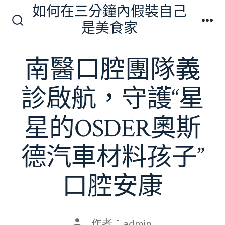
跳
如何在三分鐘內假裝自己
至
是美食家
搜
選
主
尋
單
切
要
南醫口腔團隊義
換
內
開
關
容
診啟航，守護“星
星的OSDER奧斯
德汽車材料孩子”
口腔安康
文
作者：
admin