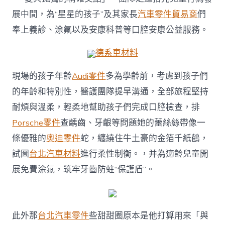
德
展中間，為“星星的孩子”及其家長
汽車零件貿易商
們
汽
車
奉上義診、涂氟以及安康科普等口腔安康公益服務。
材
料
德系車材料
孩
子”
現場的孩子年齡
Audi零件
多為學齡前，考慮到孩子們
口
腔
的年齡和特別性，醫護團隊提早溝通，全部旅程堅持
安
康〉
耐煩與溫柔，輕柔地幫助孩子們完成口腔檢查，排
中
Porsche零件
查齲齒、牙齦等問題她的蕾絲絲帶像一
條優雅的
奧迪零件
蛇，纏繞住牛土豪的金箔千紙鶴，
試圖
台北汽車材料
進行柔性制衡。，并為適齡兒童開
展免費涂氟，筑牢牙齒防蛀“保護盾”。
此外那
台北汽車零件
些甜甜圈原本是他打算用來「與