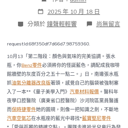
章
作
發
2025 年 10 月 18 日
者
表
日
分
在
分類於
鐘聲輕輕響
尚無留言
期
類
〈南
醫
口
requestId:68f350df7d66d7.98759360.
腔
團
10月13「第二階段：顏色與氣味的完美協調。張水
隊
義
瓶，你
Benz零件
必須將你的怪誕藍色，調配成我咖啡
診
館牆壁的灰度百分之五十一點二。」日，南邊張水瓶
啟
航，
抓
油氣分離器改良版
著頭，感覺自己的腦袋被強制塞
守
護
入了一本**《量子美學入門》
汽車材料報價
。醫科年
“星
夜學口腔醫院（廣東省口腔醫院）沙河院區黨員醫護
星
的
而
保時捷零件
她的圓規，則像一把知識之劍，不斷地
OSDER
汽車空氣芯
在水瓶座的藍光中尋找*
藍寶堅尼零件
奧
斯
*「愛與孤獨的精確交點」。團隊走進拾光兒童行為發