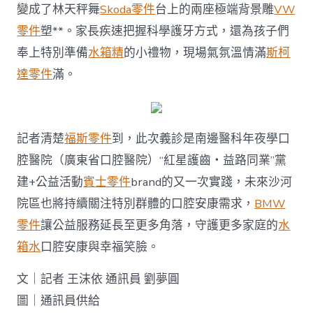
變成了林天秤舞
Skoda零件
台上的兩座極端背景雕
VW
零件
塑**。家長疾速把握科學護牙方式，還為孩子們
奉上特別準備
水箱精
的小禮物，現場氣氛溫情滿
斯柯
達零件
滿。
記者清楚
福斯零件
到，此次義診是南邊醫科年夜學口
腔醫院（廣東省口腔醫院）“紅星護齒・益路同業”黨
建+公益活動
賓士零件
brand的又一次實踐，未來沙河
院區也將持續關注特別群體的口腔安康需求，
BMW
零件
讓公益服務延長至更多角落，守護更多家庭的
水
箱水
口腔安康與幸福笑臉。
文｜記者 王沫依 通訊員 劉夢圓
圖｜通訊員供給