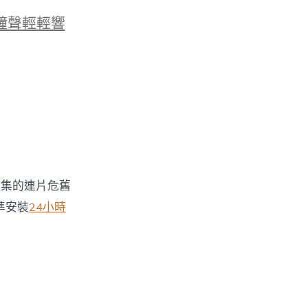
鐘聲輕輕響
石集的連片危舊
準安裝
24小時