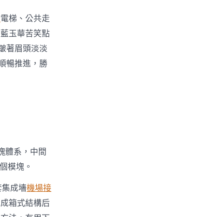
送
電梯、公共走
實藍玉華苦笑點
皺著眉頭淡淡
順暢推進，勝
塊體系，中間
6個模塊。
套集成墻
機場接
構成箱式結構后