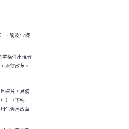
），觸及17棟
承重構件出現分
下，亟待改革。
多且連片，具備
行）》（下稱
廣州危舊房改革