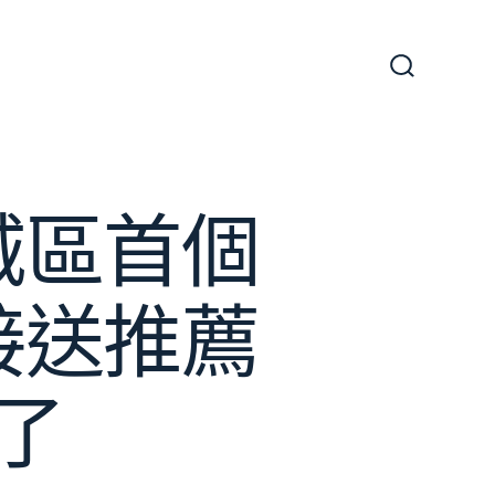
搜
尋
切
換
開
關
城區首個
接送推薦
了