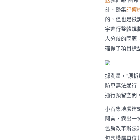
送
就面臨“困
計、歸集
評價
的，但也是徵
宇進行整體規
人分歧的問題
確保了項目標
據測量，“原拆
防車無法通行
通行預留空間
小石集地處建
聞言，露出一
舊房改革辦法
包含權屬單位