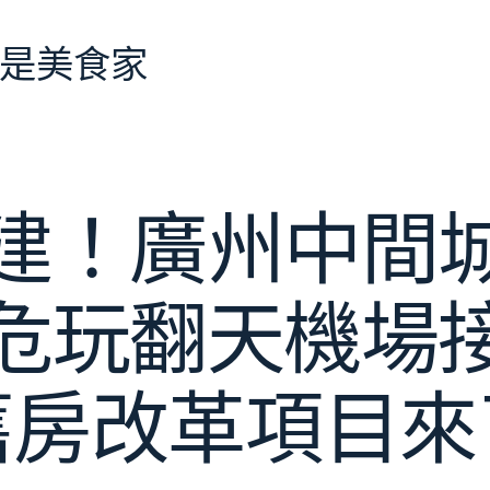
是美食家
建！廣州中間
危玩翻天機場
舊房改革項目來