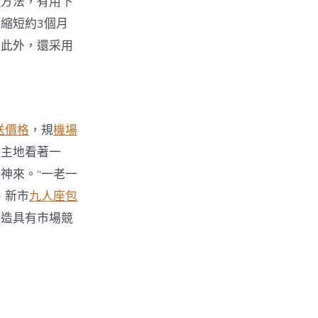
惠
方法，有用下
縮短約3個月
。此外，還采用
送價格
，規
機場
自主地看著一
神來。“一老一
、新市
九人座包
打造具有市場競