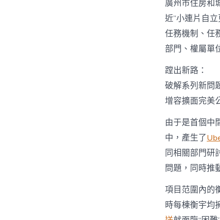
廣州市住房和
近”小連片自
任務機制、任
部門、權屬單
蹚出新路：
破解系列新問
增容擴面完美
由于是首個中
中，產生了
Ub
同相關部門研
問題，同時推
項目范圍內的
時每棟衡宇均