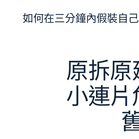
跳
至
如何在三分鐘內假裝自己
主
要
內
容
原拆原
小連片