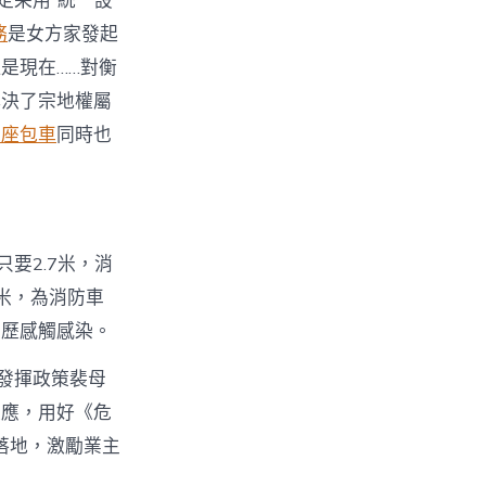
定采用“統一設
務
是女方家發起
是現在……對衡
解決了宗地權屬
人座包車
同時也
要2.7米，消
米，為消防車
經歷感觸感染。
發揮政策裴母
效應，用好《危
落地，激勵業主