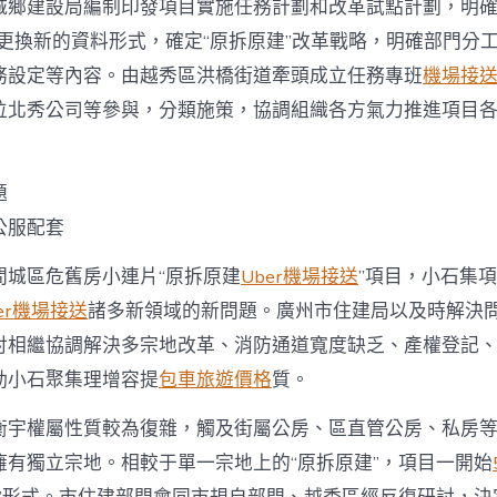
城鄉建設局編制印發項目實施任務計劃和改革試點計劃，明確
立更換新的資料形式，確定“原拆原建”改革戰略，明確部門分
務設定等內容。由越秀區洪橋街道牽頭成立任務專班
機場接送
位北秀公司等參與，分類施策，協調組織各方氣力推進項目
題
公服配套
間城區危舊房小連片“原拆原建
Uber機場接送
”項目，小石集
er機場接送
諸多新領域的新問題。廣州市住建局以及時解決
討相繼協調解決多宗地改革、消防通道寬度缺乏、產權登記
動小石聚集理增容提
包車旅遊價格
質。
衡宇權屬性質較為復雜，觸及街屬公房、區直管公房、私房
擁有獨立宗地。相較于單一宗地上的“原拆原建”，項目一開始