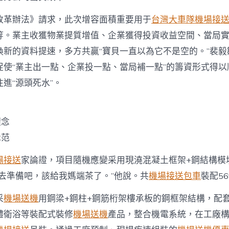
改革辦法》請求，此次增容面積重要用于
台灣大車隊機場接
等。業主收獲物業提質增值、企業獲得投資收益空間、當局
換新的資料提速，多方共贏“寶貝一直以為它不是空的。”裴毅
促使“業主出一點、企業投一點、當局補一點”的籌資形式得以
進“源頭死水”。
理念
示范
場接送
家論證，項目隨機應變采用現澆混凝土框架+鋼結構模
回去準備吧，該給我媽端茶了。”他說。共
機場接送包車
裝配5
采
機場送機
用鋼梁+鋼柱+鋼筋桁架樓承板的鋼框架結構，配
體衛浴等裝配式裝修
機場送機
產品，整合機電系統，在工廠