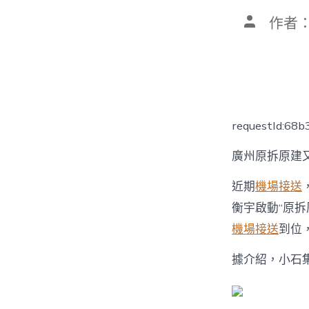
文
作者
章
作
者
requestId:68
廣州原拆原建
近期
機場接送
衡宇啟動“原拆
機場接送
到位
據介紹，小石