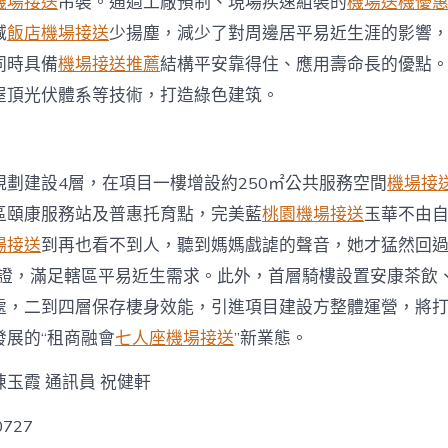
機場接送
吊裝。通過工廠預制、現場疾速組裝的
機場送機優
減
飯店機場接送
少揚塵，減少了對周邊居平易近生涯的影響，
同時具備
機場接送推薦
結構平安靠得住、應用壽命長的優點
屋頂光伏體系等技術，打造綠色建筑。
規劃建設4層，在項目一樓增設約250㎡公共服務空間
機場接
區頤康服務站及普惠托育點，完美藍
桃園機場接送
玉華不由
場接送
到再也看不到人，聽到媽媽戲謔的聲音，她才猛然回過
保證，滿足轄區平易近生需求。此外，首層騎樓設置安康茶飲
處，二到四層保存棲身效能，引進項目建設方整體運營，將
發展的“租商融會
七人座機場接送
”新業態。
 陳玉霞 通訊員 祝健軒
t0727