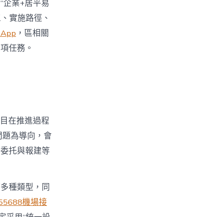
“企業+居平易
工、實施路徑、
App
，區相關
各項任務。
項目在推進過程
問題為導向，會
、委托與報建等
等多種類型，同
55688機場接