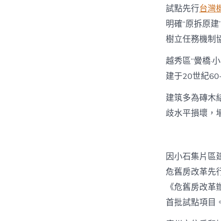
試點先行
台灣
明確“原拆原建
樹立任務機制
越秀區“黌橋·
建于20世紀6
建筑多為磚木
歧水平損壞，
因小石集片區
危舊房改革先
《危舊房改革
首批試點項目