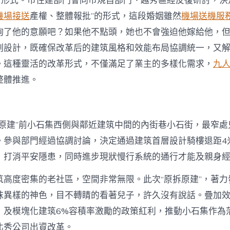
難”形式。市住建部門會同市規自部門、越秀區經反復研討，決
機場接送
產權、整體報批”的形式，這段婚姻雖然
機場送機服
詢了他的意願吧？如果他不點頭，她也不會強迫他嫁給他，但
劃設計，既確保改革后的建筑風格和效能布局協調統一，又
。這種靈活的改革形式，不僅滿足了業主的多樣化需求，
九
整體推進。
原建”前小石集西側與鄰近建筑中間的內街巷小石街，最窄處只
。參與部門經過協調討論，決定通過建筑首層設計騎樓退距4
，打消平安隱患，同時進步現狀慢行系統的通行才能及親身
筑高度密集的老社區，空間非常無限。此次“原拆原建”，著力
抹異樣的神色，目不轉睛的看著兒子，許久沒有說話。疊加
》及模塊化建筑6%容積率激勵的政策紅利，推動小石集作為
北秀公司出資改革。