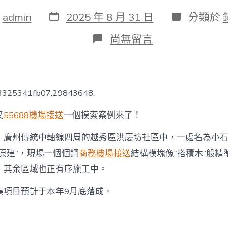
發
分
：
admin
2025 年 8 月 31 日
分類於
表
類
日
在
尚無留言
期
〈原
拆
原
建！
廣
b3325341fb07.29843648.
州
中
又
55688機場接送
一個摸索案例來了！
間
城
，廣州傳統中軸線四周的越秀區洪慶坊社區中，一處名為小
區
首
原建”，現場一個個鋼
商務機場接送
結構模塊像“搭積木”般精
個
，其余區域也正有序施工中。
小
連
片
集項目預計于本年9月底落成。
危
玩
翻