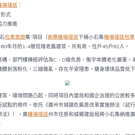
天
機場接送
：
機
場
”形式
接
協力推進
送
推
小石
包車旅遊
集”項目（
商務機場接送
下稱小石集
機場接送包車
薦
舊
0-80年月的1-4層低矮老舊建筑，共有商、住戶45戶82人。
房
改
結構，部門樓棟經評估為C、D級危房，衡宇本體老化嚴重，
革
項
墻體剝落粉化，三線雜亂，存在平安隱患，棲身環境品質低
目
來
了〉
中
建筑、環境問題凸起，同時項目內當局和國企治理的公房較
行試點的條件。依托《廣州市城鎮危舊房改革實施辦法（試
辦法》），廣
機場接送
州市住房和城鄉建設局將小石集納進
。