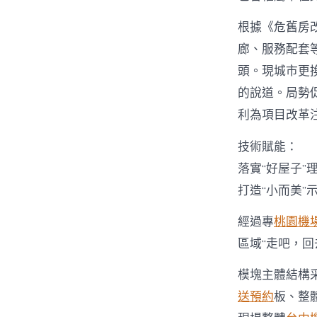
根據《危舊房
廊、服務配套
頭。現城市更
的說道。局勢
利為項目改革注
技術賦能：
落實“好屋子”
打造“小而美”
經過專
桃園機
區域“走吧，
模塊主體結構
送預約
板、整