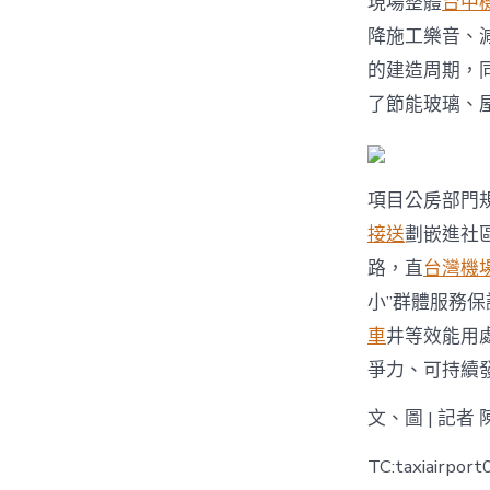
現場整體
台中
降施工樂音、
的建造周期，
了節能玻璃、
項目公房部門
接送
劃嵌進社
路，直
台灣機
小”群體服務
車
井等效能用
爭力、可持續
文、圖 | 記者
TC:taxiairpor