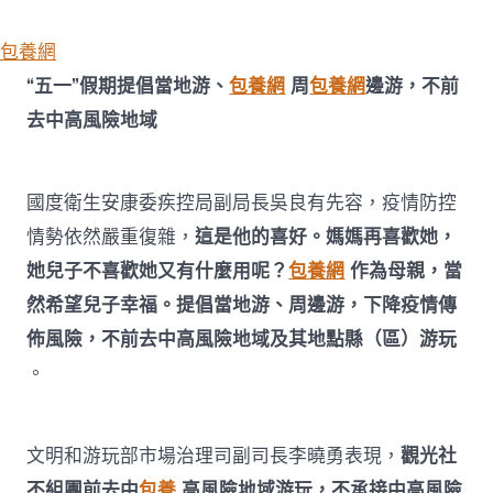
包養網
“五一”假期提倡當地游、
包養網
周
包養網
邊游，不前
去中高風險地域
國度衛生安康委疾控局副局長吳良有先容，疫情防控
情勢依然嚴重復雜，
這是他的喜好。媽媽再喜歡她，
她兒子不喜歡她又有什麼用呢？
包養網
作為母親，當
然希望兒子幸福。提倡當地游、周邊游，下降疫情傳
佈風險，不前去中高風險地域及其地點縣（區）游玩
。
文明和游玩部市場治理司副司長李曉勇表現，
觀光社
不組團前去中
包養
高風險地域游玩，不承接中高風險