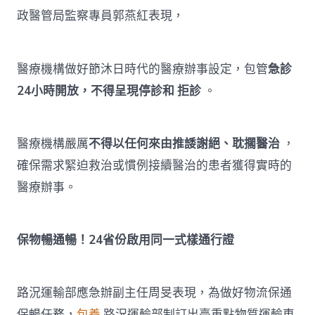
政醫管局監察專員郭燕紅表現，
醫療機構做好節沐日時代的醫療辦事設定，包管
急診
24小時開放，不得呈現停診和
拒診
。
醫療機構嚴厲
不得以任何來由推諉謝絕、耽擱醫治
，
確保需求緊迫救治或慣例接續醫治的患者獲得實時的
醫療辦事。
保物暢通暢！24省份啟用同一式樣通行證
路況運輸部應急辦副主任周旻表現，為做好物流保通
保暢任務，
包養
路況運輸部制訂出臺重點物質運輸車