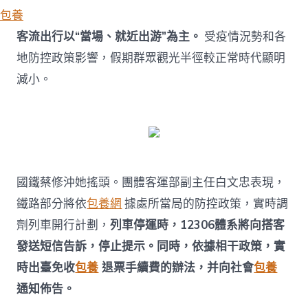
包養
客流出行以“當場、就近出游”為主。
受疫情況勢和各
地防控政策影響，假期群眾觀光半徑較正常時代顯明
減小。
國鐵蔡修沖她搖頭。團體客運部副主任白文忠表現，
鐵路部分將依
包養網
據處所當局的防控政策，實時調
劑列車開行計劃，
列車停運時，12306體系將向搭客
發送短信告訴，停止提示。同時，依據相干政策，實
時出臺免收
包養
退票手續費的辦法，并向社會
包養
通知佈告。