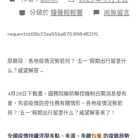
表
章
日
作
分
在
分類於
鐘聲輕輕響
尚無留言
期
者
類
〈各
地
疫
requestId:68b32ea55ba870.89848205.
情
況
勢
若
何？
原題目：各地疫情況勢若何？“五一”假期出行留意什
“五
么？威望解答→
一”
假
期
出
4月28日下戰書，國務院聯防聯控機制召開消息發布
行
會，先容疫情防控任務有關情形。各地疫情況勢若
留
台
何？“五一”假期出行留意什么？威望解答來了！
包
養
網
站
全國疫情持續浮現多點、多源、多鏈
包養
的復雜局勢