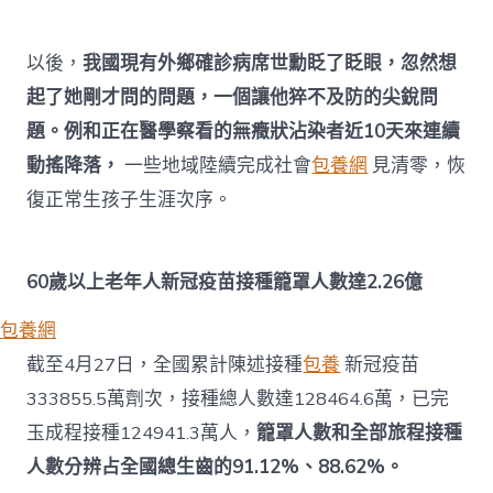
以後，
我國現有外鄉確診病席世勳眨了眨眼，忽然想
起了她剛才問的問題，一個讓他猝不及防的尖銳問
題。例和正在醫學察看的無癥狀沾染者近10天來連續
動搖降落，
一些地域陸續完成社會
包養網
見清零，恢
復正常生孩子生涯次序。
60歲以上老年人新冠疫苗接種籠罩人數達2.26億
包養網
截至4月27日，全國累計陳述接種
包養
新冠疫苗
333855.5萬劑次，接種總人數達128464.6萬，已完
玉成程接種124941.3萬人，
籠罩人數和全部旅程接種
人數分辨占全國總生齒的91.12%、88.62%。