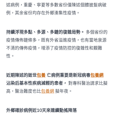
述病例，重慶、寧夏等多數省份僅陳述個體披髮病破
例，其余省份均存在外鄉湊集性疫情。
持續浮現多點、多源、多鏈的復雜局勢。
多個省份的
疫情傳佈鏈條多，既有外省溢進疫情，也有當地泉源
不清的傳佈疫情，增添了疫情防控的復雜性和艱難
性。
近期陳述的逝世
包養
亡病例重要是新冠病毒
包養網
沾染后基本性疾病減輕的患者，
對專科醫治請求比擬
高，醫治難度也比
包養網
擬年夜。
外鄉確診病例近10天來連續動搖降落