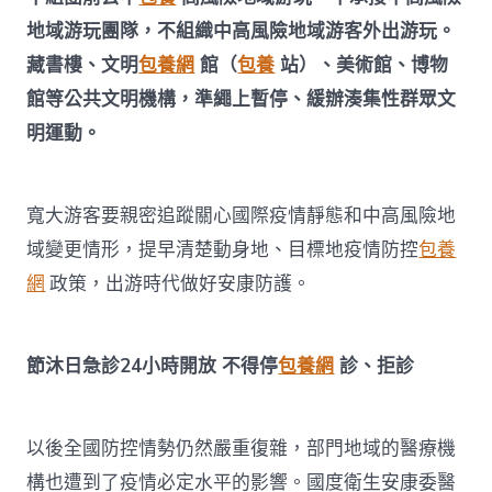
地域游玩團隊，不組織中高風險地域游客外出游玩。
藏書樓、文明
包養網
館（
包養
站）、美術館、博物
館等公共文明機構，準繩上暫停、緩辦湊集性群眾文
明運動。
寬大游客要親密追蹤關心國際疫情靜態和中高風險地
域變更情形，提早清楚動身地、目標地疫情防控
包養
網
政策，出游時代做好安康防護。
節沐日急診24小時開放 不得停
包養網
診、拒診
以後全國防控情勢仍然嚴重復雜，部門地域的醫療機
構也遭到了疫情必定水平的影響。國度衛生安康委醫