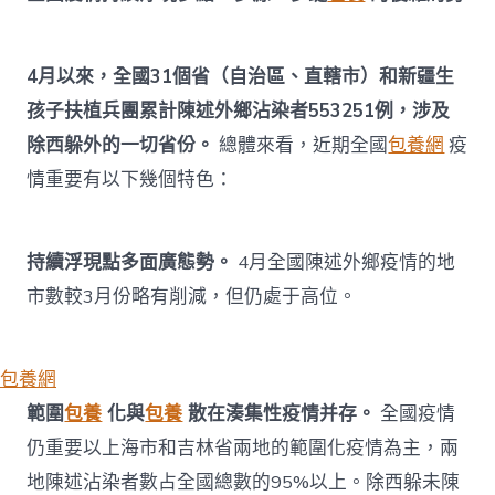
比
較
意
4月以來，全國31個省（自治區、直轄市）和新疆生
什
么？
孩子扶植兵團累計陳述外鄉沾染者553251例，涉及
威
望
除西躲外的一切省份。
總體來看，近期全國
包養網
疫
解
情重要有以下幾個特色：
答〉
中
持續浮現點多面廣態勢。
4月全國陳述外鄉疫情的地
市數較3月份略有削減，但仍處于高位。
包養網
範圍
包養
化與
包養
散在湊集性疫情并存。
全國疫情
仍重要以上海市和吉林省兩地的範圍化疫情為主，兩
地陳述沾染者數占全國總數的95%以上。除西躲未陳