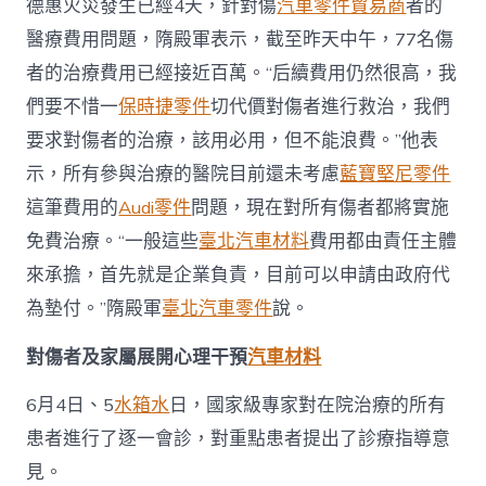
德惠火災發生已經4天，針對傷
汽車零件貿易商
者的
醫療費用問題，隋殿軍表示，截至昨天中午，77名傷
者的治療費用已經接近百萬。“后續費用仍然很高，我
們要不惜一
保時捷零件
切代價對傷者進行救治，我們
要求對傷者的治療，該用必用，但不能浪費。”他表
示，所有參與治療的醫院目前還未考慮
藍寶堅尼零件
這筆費用的
Audi零件
問題，現在對所有傷者都將實施
免費治療。“一般這些
臺北汽車材料
費用都由責任主體
來承擔，首先就是企業負責，目前可以申請由政府代
為墊付。”隋殿軍
臺北汽車零件
說。
對傷者及家屬展開心理干預
汽車材料
6月4日、5
水箱水
日，國家級專家對在院治療的所有
患者進行了逐一會診，對重點患者提出了診療指導意
見。