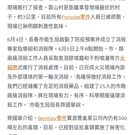
現場進行了探查。靠山村是距離事發現場最近的村
子，約3公里，目前所有
Porsche零件
人員已被疏散，
現場已無明顯刺激性氣味。
6月4日，長春市衛生局啟動了防疫預案并成立了消殺
專家指導組和消殺隊。6月5日上午8點開始，市、縣
兩級消殺工作人員采取氣溶膠噴霧和干粉噴灑等方
水
箱精
式進行了消殺處理。目前，已完成火災現場內部
及外部環境的第一輪次消殺。“為確保做好消殺工作，
我們已經儲備了充足的消殺藥品，組建了25人的市縣
兩級消殺隊，將在現場有力、有序、科學開展循環消
殺工作。”市衛生局局長齊國華說。
齊國華介紹，
Bentley零件
寶源豐禽業公司內仍有300
噸左右的禽類，目前，已經對這批禽類實施了無害化