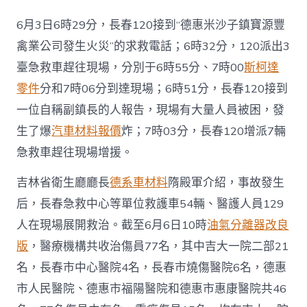
門
戶
6月3日6時29分，長春120接到“德惠米沙子鎮寶源豐
網
－
禽業公司發生火災”的求救電話；6時32分，120派出3
國
臺急救車趕往現場，分別于6時55分、7時00
斯柯達
家
發
零件
分和7時06分到達現場；6時51分，長春120接到
展
一位自稱副鎮長的人報告，現場有大量人員被困，發
門
戶〉
生了爆
汽車材料報價
炸；7時03分，長春120增派7輛
中
急救車趕往現場增援。
吉林省衛生廳廳長
德系車材料
隋殿軍介紹，事故發生
后，長春急救中心等單位救護車54輛、醫護人員129
人在現場展開救治。截至6月6日10時
油氣分離器改良
版
，醫療機構共收治傷員77名，其中吉大一院二部21
名，長春市中心醫院4名，長春市燒傷醫院6名，德惠
市人民醫院、德惠市福陽醫院和德惠市惠康醫院共46