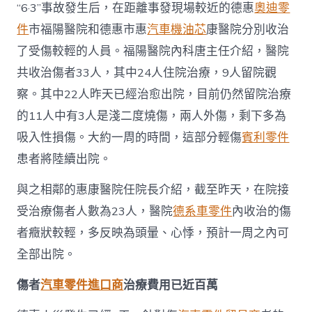
“6·3”事故發生后，在距離事發現場較近的德惠
奧迪零
件
市福陽醫院和德惠市惠
汽車機油芯
康醫院分別收治
了受傷較輕的人員。福陽醫院內科唐主任介紹，醫院
共收治傷者33人，其中24人住院治療，9人留院觀
察。其中22人昨天已經治愈出院，目前仍然留院治療
的11人中有3人是淺二度燒傷，兩人外傷，剩下多為
吸入性損傷。大約一周的時間，這部分輕傷
賓利零件
患者將陸續出院。
與之相鄰的惠康醫院任院長介紹，截至昨天，在院接
受治療傷者人數為23人，醫院
德系車零件
內收治的傷
者癥狀較輕，多反映為頭暈、心悸，預計一周之內可
全部出院。
傷者
汽車零件進口商
治療費用已近百萬