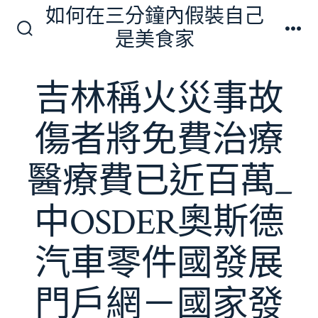
跳
如何在三分鐘內假裝自己
至
是美食家
搜
選
主
尋
單
切
要
吉林稱火災事故
換
內
開
關
容
傷者將免費治療
醫療費已近百萬_
中OSDER奧斯德
汽車零件國發展
門戶網－國家發