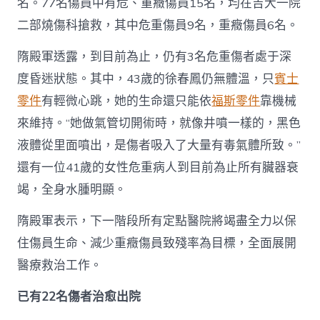
名。77名傷員中有危、重癥傷員15名，均在吉大一院
二部燒傷科搶救，其中危重傷員9名，重癥傷員6名。
隋殿軍透露，到目前為止，仍有3名危重傷者處于深
度昏迷狀態。其中，43歲的徐春鳳仍無體溫，只
賓士
零件
有輕微心跳，她的生命還只能依
福斯零件
靠機械
來維持。“她做氣管切開術時，就像井噴一樣的，黑色
液體從里面噴出，是傷者吸入了大量有毒氣體所致。”
還有一位41歲的女性危重病人到目前為止所有臟器衰
竭，全身水腫明顯。
隋殿軍表示，下一階段所有定點醫院將竭盡全力以保
住傷員生命、減少重癥傷員致殘率為目標，全面展開
醫療救治工作。
已有22名傷者治愈出院