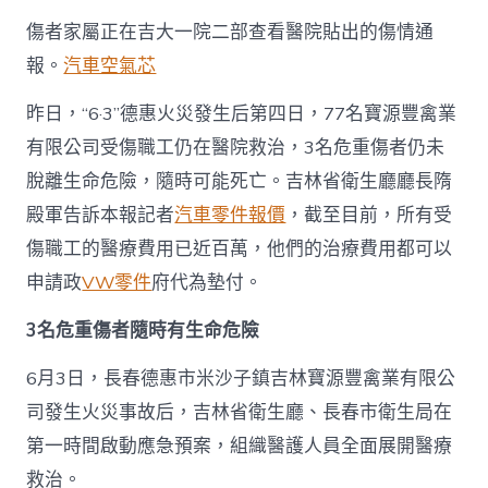
治
療
傷者家屬正在吉大一院二部查看醫院貼出的傷情通
醫
報。
汽車空氣芯
療
費
昨日，“6·3”德惠火災發生后第四日，77名寶源豐禽業
已
近
有限公司受傷職工仍在醫院救治，3名危重傷者仍未
百
脫離生命危險，隨時可能死亡。吉林省衛生廳廳長隋
萬
_
殿軍告訴本報記者
汽車零件報價
，截至目前，所有受
中
傷職工的醫療費用已近百萬，他們的治療費用都可以
OSDER
奧
申請政
VW零件
府代為墊付。
斯
德
3名危重傷者隨時有生命危險
汽
車
6月3日，長春德惠市米沙子鎮吉林寶源豐禽業有限公
零
件
司發生火災事故后，吉林省衛生廳、長春市衛生局在
國
發
第一時間啟動應急預案，組織醫護人員全面展開醫療
展
救治。