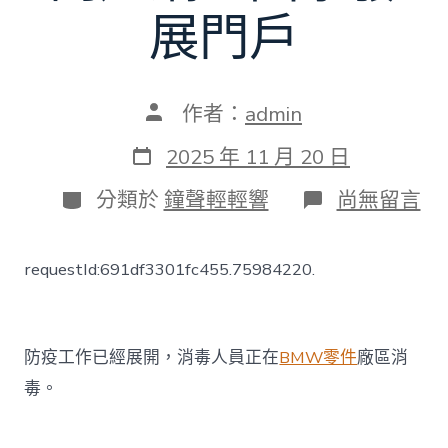
展門戶
文
作者：
admin
章
作
發
2025 年 11 月 20 日
者
表
日
分
在
分類於
鐘聲輕輕響
尚無留言
期
類
〈吉
林
稱
requestId:691df3301fc455.75984220.
火
災
事
故
傷
防疫工作已經展開，消毒人員正在
BMW零件
廠區消
者
毒。
將
免
費