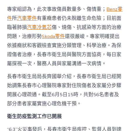
專家組認為，此次事故傷員數量多、傷情重；
Benz零
件
所
汽車零件
有重癥患者仍未脫離生命危險；目前面
臨著肺損
汽車冷氣芯
傷、燒傷、抗感染等方面的治療
問題，治療形勢
Skoda零件
還很嚴峻。專家明確提出
依據癥狀和客觀檢查實施分類管理、科學治療。為保
證傷者治療，長春市衛生局與醫院方面協商，每日家
屬探視一次，醫務人員與家屬溝通一次病情。
長春市衛生局局長齊國華介紹，長春市衛生局已經開
始調集長春市心理醫院專家對住院傷者及家屬分步驟
開展心理疏通。截至6月5日15時，共對56名患者及
部分患者家屬實施心理危機干預。
衛生防疫監測工作已開展
“6·3”火災事發后，長春市衛生局疾控、監督人員到達