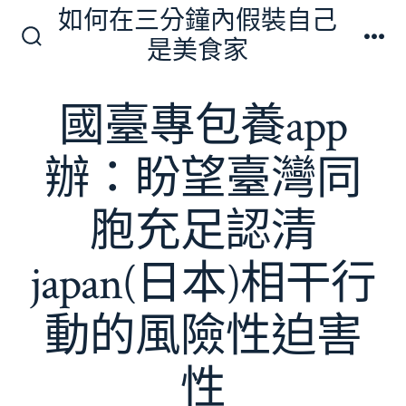
跳
如何在三分鐘內假裝自己
至
是美食家
搜
選
主
尋
單
切
要
國臺專包養app
換
內
開
關
容
辦：盼望臺灣同
胞充足認清
japan(日本)相干行
動的風險性迫害
性