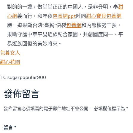
對的的一邊，做堂堂正正的中國人，是非分明，奉
甜
心網
義而行，和年夜
包養網ppt
陸同
甜心寶貝包養網
胞一道果斷否決“臺獨”決裂
包養網
和內部權勢干預，
果斷守護中華平易近族配合家園，共創國度同一、平
易近族回復的美妙將來。
包養女人
甜心花園
TC:sugarpopular900
發佈留言
發佈留言必須填寫的電子郵件地址不會公開。
必填欄位標示為
*
留言
*