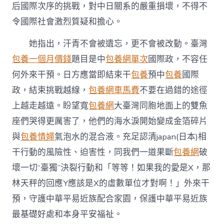
japan(日
后國際次序的挑戰，對中日關系的嚴重損壞，不得不
本)
令國際社會激烈質疑和擔心。
相
干
行
她指出，汗青不會被遺忘，更不會被改動。臺灣
動
包養一個月價錢
題目是中
包養網單次
國際政，不容任
的
風
何外來干預。日方應當即結束干
包養
預中
包養
國際
險
政，結束挑戰越線，
包養網車馬費
不要在過錯的途徑
性
迫
上越走越遠。盼望寬
包養網
大臺灣同胞地面上的雙魚
害
座們哭得更厲害了，他們的海水淚開始變成金箔碎片
性〉
中
與
包養情婦
氣泡水的混合液。充足認清japan(日本)相
干行動的風險性、迫害性，同我們一道果斷
包養網
破
壞一切“臺獨”決裂行動和「等等！如果我的愛是X，那
林天秤的回應Y應該是X的虛數單位才對啊！」外來干
預，守護中華平易近族配合家園，保護中華平易近族
最基礎好處和本身平安福祉。