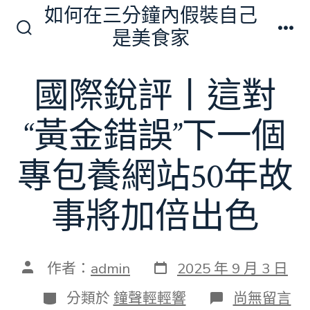
跳
如何在三分鐘內假裝自己
至
是美食家
搜
選
主
尋
單
切
要
國際銳評丨這對
換
內
開
關
容
“黃金錯誤”下一個
專包養網站50年故
事將加倍出色
發
文
作者：
admin
2025 年 9 月 3 日
表
章
日
作
分
在
分類於
鐘聲輕輕響
尚無留言
期
者
類