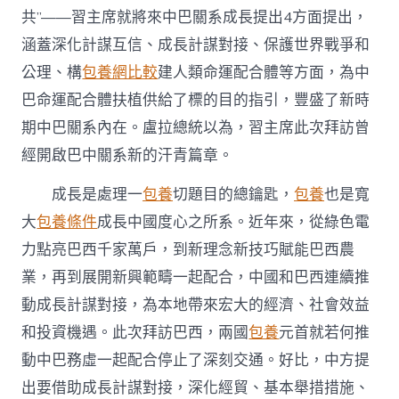
共”——習主席就將來中巴關系成長提出4方面提出，
涵蓋深化計謀互信、成長計謀對接、保護世界戰爭和
公理、構
包養網比較
建人類命運配合體等方面，為中
巴命運配合體扶植供給了標的目的指引，豐盛了新時
期中巴關系內在。盧拉總統以為，習主席此次拜訪曾
經開啟巴中關系新的汗青篇章。
成長是處理一
包養
切題目的總鑰匙，
包養
也是寬
大
包養條件
成長中國度心之所系。近年來，從綠色電
力點亮巴西千家萬戶，到新理念新技巧賦能巴西農
業，再到展開新興範疇一起配合，中國和巴西連續推
動成長計謀對接，為本地帶來宏大的經濟、社會效益
和投資機遇。此次拜訪巴西，兩國
包養
元首就若何推
動中巴務虛一起配合停止了深刻交通。好比，中方提
出要借助成長計謀對接，深化經貿、基本舉措措施、