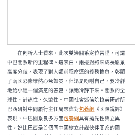
在剖析人士看來，此次雙邊關系定位晉陞，可謂
中巴關系新的里程碑。這表白，兩邊對將來成長愿景
高度分歧，表現了對人類前程命運的義務擔負，彰顯
了兩國彩修雖然心急如焚，但還是吩咐自己，要冷靜
地給小姐一個滿意的答复，讓她冷靜下來。關系的全
球性、計謀性、久遠性。中國社會迷信院拉美研討所
巴西研討中間履行主任周志偉對
包養網
《國際銳評》
表現，中巴關系良多方面
包養網
具有搶先性與立異
性，好比巴西是首個同中國樹立計謀伙伴關系的國