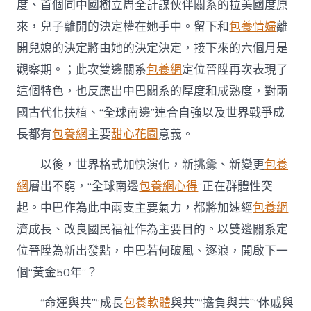
度、首個同中國樹立周全計謀伙伴關系的拉美國度原
來，兒子離開的決定權在她手中。留下和
包養情婦
離
開兒媳的決定將由她的決定決定，接下來的六個月是
觀察期。；此次雙邊關系
包養網
定位晉陞再次表現了
這個特色，也反應出中巴關系的厚度和成熟度，對兩
國古代化扶植、“全球南邊”連合自強以及世界戰爭成
長都有
包養網
主要
甜心花園
意義。
以後，世界格式加快演化，新挑釁、新變更
包養
網
層出不窮，“全球南邊
包養網心得
”正在群體性突
起。中巴作為此中兩支主要氣力，都將加速經
包養網
濟成長、改良國民福祉作為主要目的。以雙邊關系定
位晉陞為新出發點，中巴若何破風、逐浪，開啟下一
個“黃金50年”？
“命運與共”“成長
包養軟體
與共”“擔負與共”“休戚與