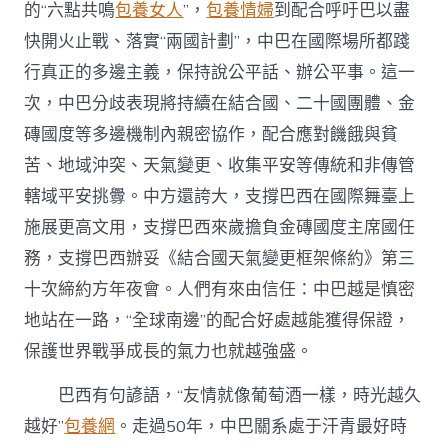
的“六點共鳴
包養女人
”，
包養情婦
到配合呼吁巴以盡
快開火止戰、落實“兩國計劃”，中巴在國際場所都踐
行真正的多邊主義，保持說公平話、辦公平事。這一
次，中巴分歧表現將持續在結合國、二十國團體、金
磚國度等多邊機制內親密協作，配合應對饑餓與貧
苦、地域沖突、天氣變更、收集平安等傳統和非傳管
轄域平安挑釁。中方還誇大，支撐巴西在國際舞臺上
施展更高文用，支撐巴西來歲擔負金磚國度主席國任
務，支撐巴西辦妥《結合國天氣變更框架條約》第三
十次締約方年夜會。人們有來由信任：中巴越是慎密
地站在一路，“全球南邊”的配合好處越能獲得保證，
保護世界戰爭成長的氣力也就越強盛。
巴西有句諺語，“友情就像葡萄酒一樣，時光越久
越好”
包養網
。走過50年，中巴關系處于汗青最好時