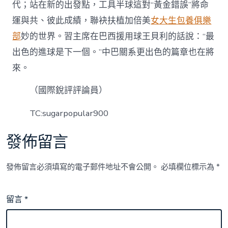
代；站在新的出發點，工具半球這對“黃金錯誤”將命
運與共、彼此成績，聯袂扶植加倍美
女大生包養俱樂
部
妙的世界。習主席在巴西援用球王貝利的話說：“最
出色的進球是下一個。”中巴關系更出色的篇章也在將
來。
（國際銳評評論員）
TC:sugarpopular900
發佈留言
發佈留言必須填寫的電子郵件地址不會公開。
必填欄位標示為
*
留言
*