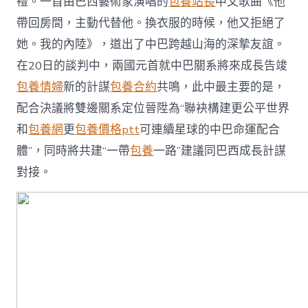
禮。一首由巴西藝術家演唱的
包養站長
中文歌曲《他
將
加
帶回房間，主動代替他。換衣服的時候，他又拒絕了
倍
她。我的內陸》，道出了中巴跨越山海的深摯友誼。
出
色〉
在20日的談判中，兩國元首就中巴關系將來成長告竣
中
包養情婦
新的計謀
包養合約
共鳴，此中最主要的是，
配合決議將雙邊關系定位晉陞為“聯袂構建更公平世界
和
包養網
更
包養價格ptt
可連續星球的中巴命運配合
體”，同時將共建“一帶
包養
一路”建議同巴西成長計謀
對接。