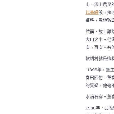
山、深山農民
包養網
設、接
遷移，異地致
然而，故土難
大山之中。他
次、百次。有
軟朝村就是這樣
“1995年，
春飛回憶，董
的質疑，他毫
水滴石穿。董
1996年，武