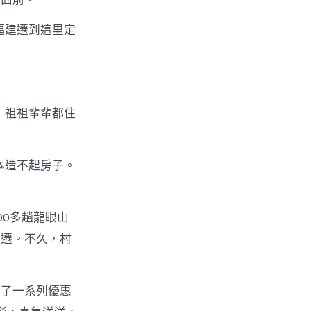
福建遷到這里定
！祖祖輩輩都住
本造不起房子。
00多趟龍眼山
搬遷。不久，村
臺了一系列優惠