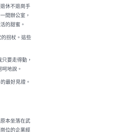
了退休不退崗手
了一間辦公室，
生活的甜蜜。
狀的拐杖。這些
我只要走得動，
呵呵地說。
路的最好見證。
，原本坐落在武
業崗位的企業經