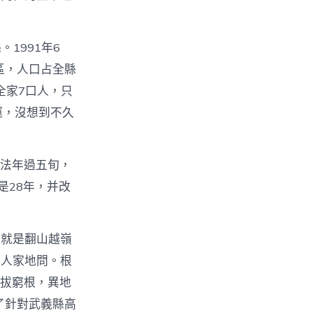
1991年6
區，人口占全縣
全家7口人，只
運，沒想到不久
法年過五旬，
是28年，并改
事就是翻山越嶺
戶人家地問。根
貧拔窮根，異地
了針對武義縣高