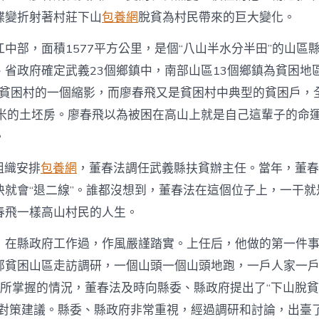
蝶變折射著村莊下山
包養網
脫貧為村民帶來的巨大變化。
中部，面積1577平方公里，是個“八山半水分半田”的山區縣。
、省政府確定武義23個鄉鎮中，南部山區13個鄉鎮為貧困地
村是貧困村的一個縮影，而廖春飛又是貧困村中典型的貧困戶，
方米的土坯房。廖春飛以為被困在高山上就是自己這輩子的命
。
，組織安排
包養網
，董春法調任武義縣扶貧辦主任。當年，董春
快就會“退二線”。誰都沒想到，董春法在這個位子上，一干就
春飛一樣高山村民的人生。
，在縣政府工作過，作風嚴謹踏實。上任后，他做的第一件
部貧困山區走訪調研，一個山頭一個山頭地跑，一戶人家一
訪所掌握的情況，董春法及時向縣委、縣政府提出了“下山脫
的對策建議。縣委、縣政府非常重視，經過調研和討論，出臺