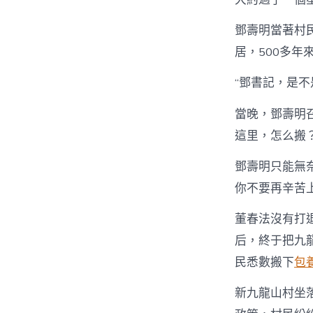
鄧壽明當著村
居，500多年
“鄧書記，是
當晚，鄧壽明
這里，怎么搬？
鄧壽明只能無
你不要再辛苦
董春法沒有打
后，終于把九
民悉數搬下
包
新九龍山村坐