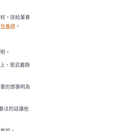
拐杖，送給董春
是
包養網
。
壽明。
山上，是武義縣
支書的鄧壽明為
春法的話讓他
民面前。