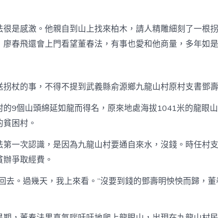
法很是感激。他親自到山上找來柏木，請人精雕細刻了一根
，廖春飛還會上門看望董春法，有事也愛和他商量，多年如
送拐杖的事，不得不提到武義縣俞源鄉九龍山村原村支書鄧
村的9個山頭綿延如龍而得名，原來地處海拔1041米的龍眼
的貧困村。
法第一次認識，是因為九龍山村要通自來水，沒錢。時任村
貧辦爭取經費。
先回去。過幾天，我上來看。”沒要到錢的鄧壽明怏怏而歸，董
星期，董春法果真氣喘吁吁地爬上龍眼山，出現在九龍山村