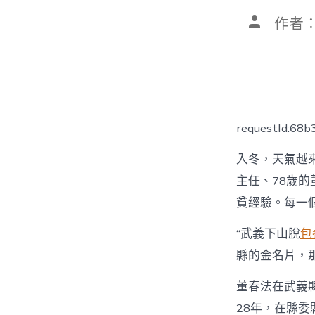
文
作者
章
作
者
requestId:68
入冬，天氣越
主任、78歲
貧經驗。每一
“武義下山脫
包
縣的金名片，
董春法在武義
28年，在縣