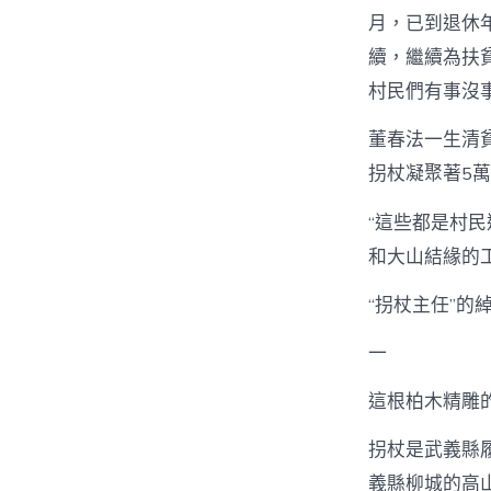
月，已到退休
續，繼續為扶
村民們有事沒
董春法一生清
拐杖凝聚著5
“這些都是村
和大山結緣的
“拐杖主任”的
一
這根柏木精雕
拐杖是武義縣
義縣柳城的高