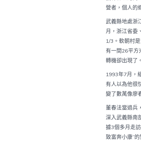
營者，個人的
武義縣地處浙江
月，浙江省委
1/3。軟朝
有一間26平
轉機卻出現了
1993年7月
有人以為他很
變了數萬像廖
董春法當過兵
深入武義縣南
據3個多月走
致富奔小康”