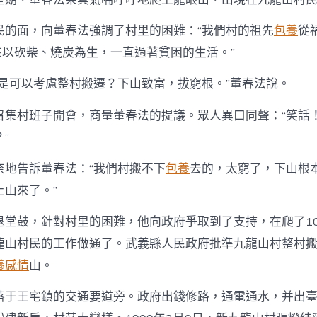
民的面，向董春法強調了村里的困難：“我們村的祖先
包養
從
來以砍柴、燒炭為生，一直過著貧困的生活。”
不是可以考慮整村搬遷？下山致富，拔窮根。”董春法說。
召集村班子開會，商量董春法的提議。眾人異口同聲：“笑話
”
奈地告訴董春法：“我們村搬不下
包養
去的，太窮了，下山根
上山來了。”
退堂鼓，針對村里的困難，他向政府爭取到了支持，在爬了1
龍山村民的工作做通了。武義縣人民政府批準九龍山村整村
養感情
山。
落于王宅鎮的交通要道旁。政府出錢修路，通電通水，并出