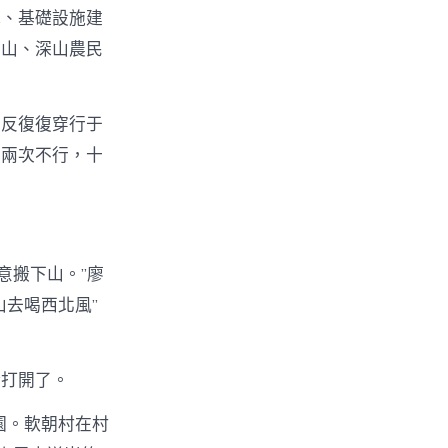
地、基礎設施建
高山、深山農民
反反復復穿行于
；兩次不行，十
意搬下山。”廖
山去喝西北風”
漸打開了。
園。軟朝村在村