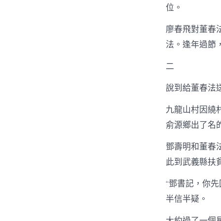
位。
廖春飛對董春
法。逢年過節
二
說到給董春法
九龍山村因繞
俞源鄉出了名
鄧壽明和董春
此到武義縣扶
“鄧書記，你
半信半疑。
大約過了一個