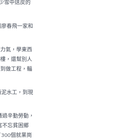
少雪中送炭的
讓廖春飛一家和
是力氣，學東西
小樓，還幫別人
子到做工程，輻
通泥水工，到現
通過辛勤勞動，
富不忘貧困鄉
300個就業崗