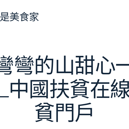
是美食家
彎彎的山甜心
…_中國扶貧在線
貧門戶