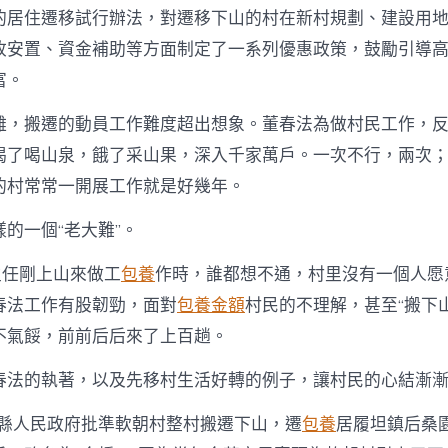
的居住遷移試行辦法，對遷移下山的村在新村規劃、建設用
收安置、資金補助等方面制定了一系列優惠政策，鼓勵引導
富。
離，搬遷的動員工作難度超出想象。董春法為做村民工作，
渴了喝山泉，餓了采山果，深入千家萬戶。一次不行，兩次
的村常常一開展工作就是好幾年。
的一個“老大難”。
董主任剛上山來做工
包養
作時，誰都想不通，村里沒有一個人愿
春法工作有股韌勁，面對
包養金額
村民的不理解，甚至“搬下
不氣餒，前前后后來了上百趟。
春法的執著，以及先移村生活好轉的例子，讓村民的心結漸
義縣人民政府批準軟朝村整村搬遷下山，遷
包養
居履坦鎮后桑