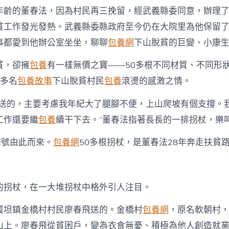
扶
年齡的董春法，因為村民再三挽留，經武義縣委同意，辦理
貧
在
貧工作發光發熱。武義縣委縣政府至今仍在大院里為他保留
線
事都愛到他辦公室坐坐，聊聊
包養網
下山脫貧的巨變、小康
_
國
家
貧，卻擁
包養
有一樣無價之寶——50多根不同材質、不同形
扶
萬多名
包養故事
下山脫貧村民
包養
滾燙的感激之情。
貧
門
民送的，主要考慮我年紀大了腿腳不便，上山爬坡有個支撐。
戶〉
中
工作還要繼
包養
續干下去。”董春法指著長長的一排拐杖，樂
綽號由此而來。
包養網
50多根拐杖，是董春法28年奔走扶貧
的拐杖，在一大堆拐杖中格外引人注目。
履坦鎮金橋村村民廖春飛送的。金橋村
包養網
，原名軟朝村
山上。廖春飛從貧困戶，變為衣食無憂、積極為他人創造就