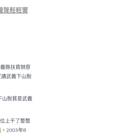
鐘聲輕輕響
武義縣扶貧辦原
宣講武義下山脫
下山脫貧是武義
崗位上干了整整
情
。2003年8