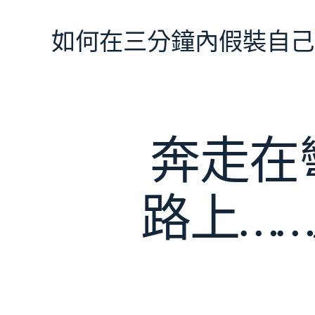
跳
至
如何在三分鐘內假裝自己
主
要
內
容
奔走在
路上…