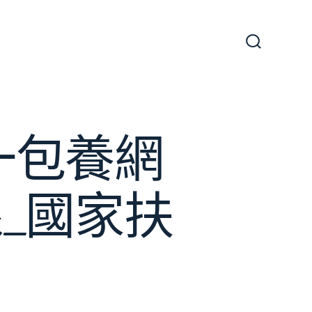
搜
尋
切
換
開
關
一包養網
_國家扶