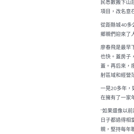
民悉數搬下山
項目，改名意在
從距縣城40
鄉親們迎來了
廖春飛是最早
也快。蓋房子
蓋。再后來，
射區域和經營
一晃20多年
在擁有了一家
“如果還像以
日子都過得相
親，堅持每年