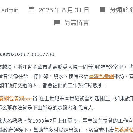
發
分
：
admin
2025 年 8 月 31 日
分類於
表
類
日
在
尚無留言
期
〈奔
走
在
彎
彎
b330f8202867.33007730.
的
山
來越冷，浙江省金華市武義縣委大院一間普通的辦公室里，
甜
心
的董春法像往常一樣忙碌，燒水、接待來信
臺灣包養網
來訪、
一
個和他打交道的人，都會被他的工作熱情所吸引。
包
養
養網
包養網ppt
貧”在上世紀末本世紀初曾引起關注。如果說
網
路
那么董春法就是下山脫貧的實踐者和代言人。
上……
_
縣大名鼎鼎。從1993年7月上任至今，董春法在扶貧的工作
中
國
委縣政府領導下，幫助許多村民走出深山，致富奔小康
包養感