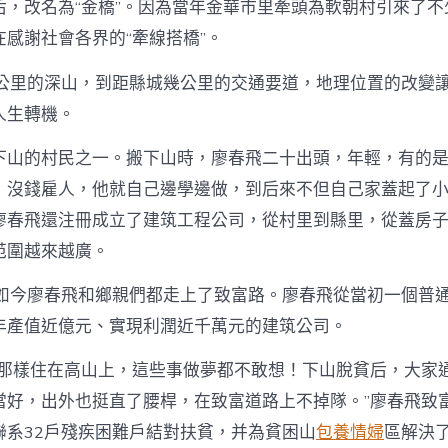
后，改名為“金橋”。因為當年金華市里牽頭為軟朝村引來了不
感謝社會各界的“牽線搭橋”。
多公里的深山，到距縣城幾公里的交通要道，地理位置的改變
人生轉機。
下山的村民之一。搬下山時，廖春飛二十出頭，年輕，有的
，沒錢雇人，他就自己邊學邊做，到后來不但自己家蓋起了
廖春飛還注冊成立了建筑工程公司，從村里到縣里，從蓋房
范圍越來越廣。
，如今廖春飛和鄉親們都走上了致富路。廖春飛從當初一個普
年產值近億元、實現利潤近千萬元的建筑公司。
前那樣住在高山上，這些事做夢都不敢想！下山脫貧后，大家
當好，出外也挺直了腰桿，在致富道路上不掉隊。”廖春飛致
聯系32戶殘疾困難戶結對扶貧，并為貧困山
包養情婦
區解決了