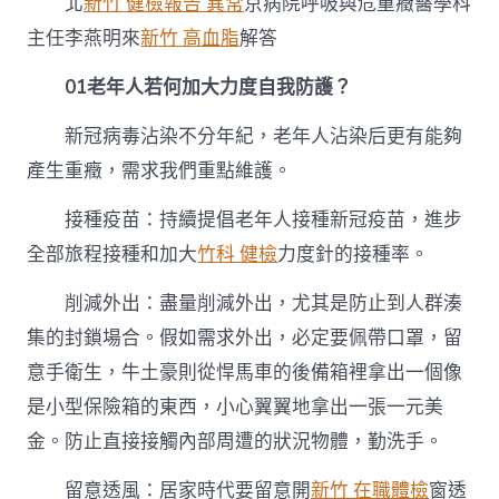
北
新竹 健檢報告 異常
京病院呼吸與危重癥醫學科
大
力
主任李燕明來
新竹 高血脂
解答
度
自
01
老年人若何加大力度自我防護？
我
防
新冠病毒沾染不分年紀，老年人沾染后更有能夠
護？
假
產生重癥，需求我們重點維護。
如
身
接種疫苗：持續提倡老年人接種新冠疫苗，進步
材
不
全部旅程接種和加大
竹科 健檢
力度針的接種率。
適，
什
削減外出：盡量削減外出，尤其是防止到人群湊
么
集的封鎖場合。假如需求外出，必定要佩帶口罩，留
時
辰
意手衛生，牛土豪則從悍馬車的後備箱裡拿出一個像
需
是小型保險箱的東西，小心翼翼地拿出一張一元美
求
往
金。防止直接接觸內部周遭的狀況物體，勤洗手。
病
院？〉
留意透風：居家時代要留意開
新竹 在職體檢
窗透