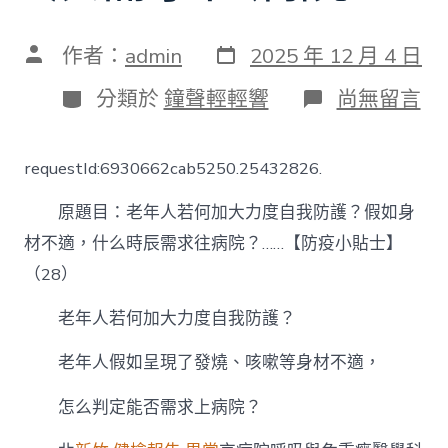
發
文
作者：
admin
2025 年 12 月 4 日
表
章
日
作
分
在
分類於
鐘聲輕輕響
尚無留言
期
者
類
〈安
康
中
requestId:6930662cab5250.25432826.
國
｜
原題目：老年人若何加大力度自我防護？假如身
老
年
材不適，什么時辰需求往病院？……【防疫小貼士】
人
（28）
若
何
森
老年人若何加大力度自我防護？
和
診
老年人假如呈現了發燒、咳嗽等身材不適，
所
體
怎么判定能否需求上病院？
檢
加