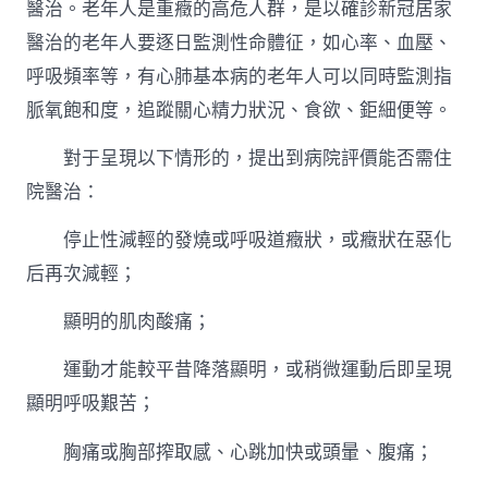
醫治。老年人是重癥的高危人群，是以確診新冠居家
醫治的老年人要逐日監測性命體征，如心率、血壓、
呼吸頻率等，有心肺基本病的老年人可以同時監測指
脈氧飽和度，追蹤關心精力狀況、食欲、鉅細便等。
對于呈現以下情形的，提出到病院評價能否需住
院醫治：
停止性減輕的發燒或呼吸道癥狀，或癥狀在惡化
后再次減輕；
顯明的肌肉酸痛；
運動才能較平昔降落顯明，或稍微運動后即呈現
顯明呼吸艱苦；
胸痛或胸部搾取感、心跳加快或頭暈、腹痛；