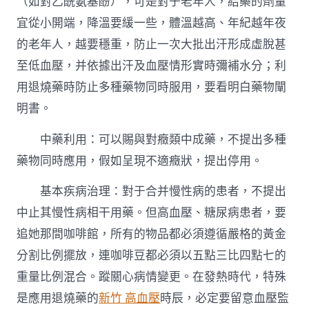
（如對乙酰氨基酚），可是對于老年人，給藥的劑量
宜從小開端，降溫要緩一些，體溫越高、年紀越年夜
的老年人，越要穩重，防止一次大批出汗形成虛脫甚
至低血壓，并依據出汗及血壓情形實時彌補水分；利
用退燒藥時防止多種藥物同時服用，要看明白藥物闡
明書。
中藥利用：可以賜與對癥類中成藥，不提出多種
藥物同時應用，假如呈現不適癥狀，提出停用。
基本疾病治理：對于合并慢性病的患者，不提出
中止其慢性病相干用藥。但高血壓、糖尿病患者，要
追她那間咖啡館，所有的物品都必須遵循嚴格的黃金
分割比例擺放，連咖啡豆都必須以五點三比四點七的
重量比例混合。蹤關心病情變更。在發熱時代，特殊
是應用退燒藥的
新竹 高血壓
時辰，必定要留意血壓監