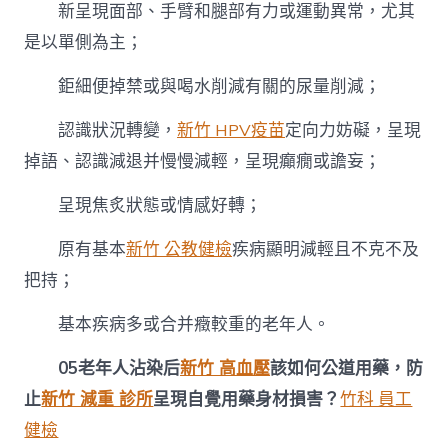
新呈現面部、手臂和腿部有力或運動異常，尤其
是以單側為主；
鉅細便掉禁或與喝水削減有關的尿量削減；
認識狀況轉變，
新竹 HPV疫苗
定向力妨礙，呈現
掉語、認識減退并慢慢減輕，呈現癲癇或譫妄；
呈現焦炙狀態或情感好轉；
原有基本
新竹 公教健檢
疾病顯明減輕且不克不及
把持；
基本疾病多或合并癥較重的老年人。
05
老年人沾染后
新竹 高血壓
該如何公道用藥，防
止
新竹 減重 診所
呈現自覺用藥身材損害？
竹科 員工
健檢