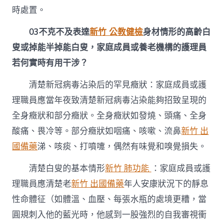
時處置。
03
不克不及表達
新竹 公教健檢
身材情形的高齡白
叟或掉能半掉能白叟，家庭成員或養老機構的護理員
若何實時有用干涉？
清楚新冠病毒沾染后的罕見癥狀：家庭成員或護
理職員應當年夜致清楚新冠病毒沾染能夠招致呈現的
全身癥狀和部分癥狀。全身癥狀如發燒、頭痛、全身
酸痛、畏冷等。部分癥狀如咽痛、咳嗽、流鼻
新竹 出
國備藥
涕、咳痰、打噴嚏，偶然有味覺和嗅覺損失。
清楚白叟的基本情形
新竹 肺功能
：家庭成員或護
理職員應清楚老
新竹 出國備藥
年人安康狀況下的靜息
性命體征（如體溫、血壓、每張水瓶的處境更糟，當
圓規刺入他的藍光時，他感到一股強烈的自我審視衝