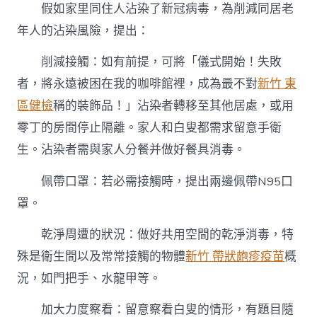
假如家里同住人沾染了新冠病毒，為削減同居老
年人的沾染風險，提出：
削減接觸：如有前提，可將「儀式開始！失敗
者，將永遠被困在我的咖啡館裡，成為最不對
新竹 東
區健檢
稱的裝飾品！」沾染者轉移至其他居處，或用
零丁的房間停止隔離。家人和白叟都需求留意手衛
生。沾染者需與家人分餐并做好餐具消毒。
佩帶口罩：若必需接觸時，提出兩邊佩帶N95口
罩。
乾淨周遭的狀況：做好共用空間的乾淨消毒，特
殊是衛生間以及常常接觸的物體
新竹 帶狀皰疹疫苗
概
況，如門把手、水龍甲等。
加大力度察看：留意察看白叟的情形，有題目隨