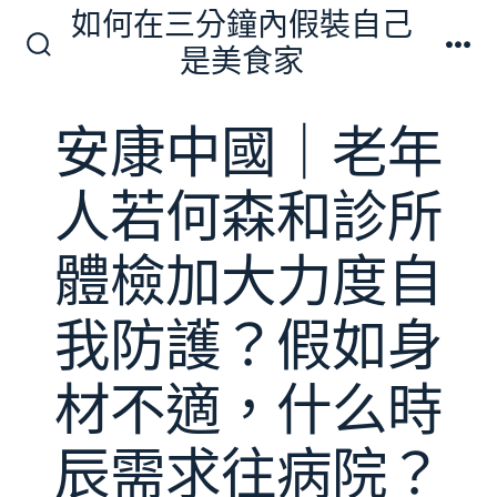
跳
如何在三分鐘內假裝自己
至
是美食家
搜
選
主
尋
單
切
要
安康中國｜老年
換
內
開
關
容
人若何森和診所
體檢加大力度自
我防護？假如身
材不適，什么時
辰需求往病院？