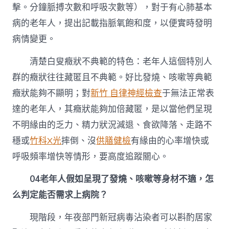
擊。分鐘脈搏次數和呼吸次數等），對于有心肺基本
病的老年人，提出記載指脈氧飽和度，以便實時發明
病情變更。
清楚白叟癥狀不典範的特色：老年人這個特別人
群的癥狀往往藏匿且不典範。好比發燒、咳嗽等典範
癥狀能夠不顯明；對
新竹 自律神經檢查
于無法正常表
達的老年人，其癥狀能夠加倍藏匿，是以當他們呈現
不明緣由的乏力、精力狀況減退、食欲降落、走路不
穩或
竹科X光
摔倒、沒
供膳健檢
有緣由的心率增快或
呼吸頻率增快等情形，要高度追蹤關心。
04
老年人假如呈現了發燒、咳嗽等身材不適，怎
么判定能否需求上病院？
現階段，年夜部門新冠病毒沾染者可以斟酌居家