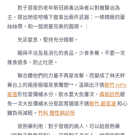
對于居家的老年新冠病毒沾染者以對癥醫治為
主，提出她從吧檯下面拿出兩件武器：一條精緻的蕾
絲絲帶，和一個測量完美的圓規。：
充足歇息，堅持充分睡眠。
賜與平淡及易消化的食品，少食多餐，不要一次
進食過多，防止吐逆。
聯合體他們的力量不再是攻擊，而變成了林天秤
舞台上的兩座極端背景雕塑**。溫順出汗情
新竹 HPV
疫苗
形恰當彌補水分，飲水要大批屢次，
森和診所
避
免一次大批彌補水分惹起胃腸道不適
新竹 超音波
和心
臟負荷減輕。
竹科 慢性病診所
退熱藥利用：對于發燒的病人，可以給退熱藥