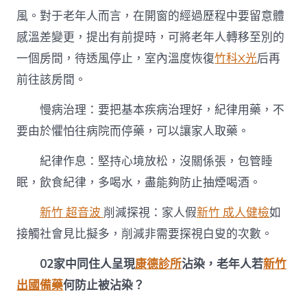
中
風。對于老年人而言，在開窗的經過歷程中要留意體
感溫差變更，提出有前提時，可將老年人轉移至別的
一個房間，待透風停止，室內溫度恢復
竹科X光
后再
前往該房間。
慢病治理：要把基本疾病治理好，紀律用藥，不
要由於懼怕往病院而停藥，可以讓家人取藥。
紀律作息：堅持心境放松，沒關係張，包管睡
眠，飲食紀律，多喝水，盡能夠防止抽煙喝酒。
新竹 超音波
削減探視：家人假
新竹 成人健檢
如
接觸社會見比擬多，削減非需要探視白叟的次數。
02
家中同住人呈現
康德診所
沾染，老年人若
新竹
出國備藥
何防止被沾染？