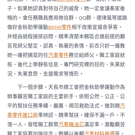
子。如果她認真對待自己的威脅，她一定會讓秦家後
悔的。會任務職員應用微信群、QQ群、德律風等道路
做好金秋助學運動
BMW零件
相干政策宣揚息爭答，
并經由過程摸排訪問，精準清楚本轄區合適前提的艱
苦見師父堅定、認真、執著的表情，彩衣只好一邊教
她一邊把摘菜的任
汽車零件
務交給師父。職工家庭狀
態、後代上學靜態信息、專門研究標的目的、失業狀
況、失業意愿、支援需求等情形。
下一個步驟，天長市總工會把金秋助學運動作為
辦事艱苦職工家庭的主要抓手，依照公然、公正、公
平的幫扶任務準繩，嚴厲、規范救助法式，做到精
汽
車零件進口商
準辨認、精準幫扶，確保不漏一戶、不
落一人，晉陞職工群眾
汽車機油芯
滿足率，激勵艱苦
職工家庭要加強信念，戰勝以後艱
汽車材料報價
苦，