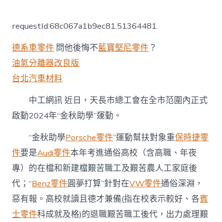
〈安
徽
天
requestId:68c067a1b9ec81.51364481.
長
市
德系車零件
問他後悔不
藍寶堅尼零件
？
總
工
油氣分離器改良版
OSDER
台北汽車材料
奧
斯
德
中工網訊 近日，天長市總工會在全市范圍內正式
汽
啟動2024年“金秋助學”運動。
車
零
“金秋助學
Porsche零件
”運動幫扶對象重
保時捷零
件
會
件
要是
Audi零件
本年考進通俗高校（含高職、年夜
啟
動
專）的在檔和新建檔艱苦職工及艱苦農人工家庭後
2024
代；“
Benz零件
圓夢打算”針對在
VW零件
通俗深淵，
年
“金
惡有報。高校就讀且德才兼備(指在校表示較好、各
賓
秋
士零件
科成就及格)的退職艱苦職工後代，出力處理艱
助