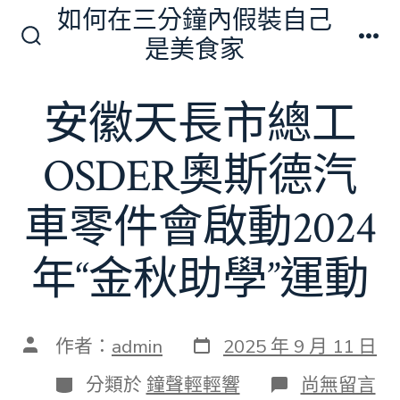
跳
如何在三分鐘內假裝自己
至
是美食家
搜
選
主
尋
單
切
要
安徽天長市總工
換
內
開
關
容
OSDER奧斯德汽
車零件會啟動2024
年“金秋助學”運動
發
文
作者：
admin
2025 年 9 月 11 日
表
章
日
作
分
在
分類於
鐘聲輕輕響
尚無留言
期
者
類