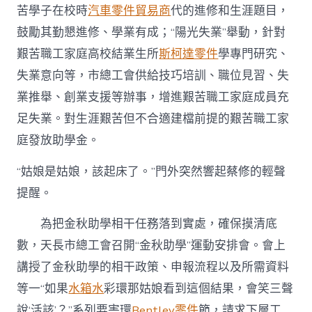
學”
苦學子在校時
汽車零件貿易商
代的進修和生涯題目，
運
鼓勵其勤懇進修、學業有成；“陽光失業”舉動，針對
動〉
中
艱苦職工家庭高校結業生所
斯柯達零件
學專門研究、
失業意向等，市總工會供給技巧培訓、職位見習、失
業推舉、創業支援等辦事，增進艱苦職工家庭成員充
足失業。對生涯艱苦但不合適建檔前提的艱苦職工家
庭發放助學金。
“姑娘是姑娘，該起床了。”門外突然響起蔡修的輕聲
提醒。
為把金秋助學相干任務落到實處，確保摸清底
數，
天長
市總工會召開“金秋助學”運動安排會。會上
講授了金秋助學的相干政策、申報流程以及所需資料
等一“如果
水箱水
彩環那姑娘看到這個結果，會笑三聲
說‘活該’？”系列要害環
Bentley零件
節，請求下層工