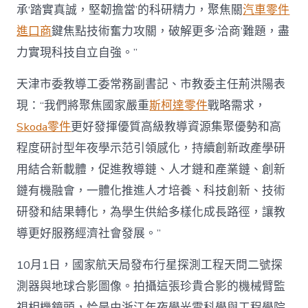
承‘踏實真誠，堅韌擔當’的科研精力，聚焦關
汽車零件
進口商
鍵焦點技術奮力攻關，破解更多‘洽商’難題，盡
力實現科技自立自強。”
天津市委教導工委常務副書記、市教委主任荊洪陽表
現：“我們將聚焦國家嚴重
斯柯達零件
戰略需求，
Skoda零件
更好發揮優質高級教導資源集聚優勢和高
程度研討型年夜學示范引領感化，持續創新政產學研
用結合新載體，促進教導鏈、人才鏈和產業鏈、創新
鏈有機融會，一體化推進人才培養、科技創新、技術
研發和結果轉化，為學生供給多樣化成長路徑，讓教
導更好服務經濟社會發展。”
10月1日，國家航天局發布行星探測工程天問二號探
測器與地球合影圖像。拍攝這張珍貴合影的機械臂監
視相機鏡頭，恰是由浙江年夜學光電科學與工程學院