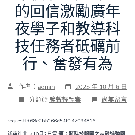
的回信激勵廣年
夜學子和教導科
技任務者砥礪前
行、奮發有為
發
文
作者：
admin
2025 年 10 月 6 日
表
章
日
作
分
在
分類於
鐘聲輕輕響
尚無留言
期
者
類
〈將
OSDER
奧
requestId:68e2bb266d54f0.47094816.
斯
德
新華社北京10月2日電
題：將科技報國之志融進強國