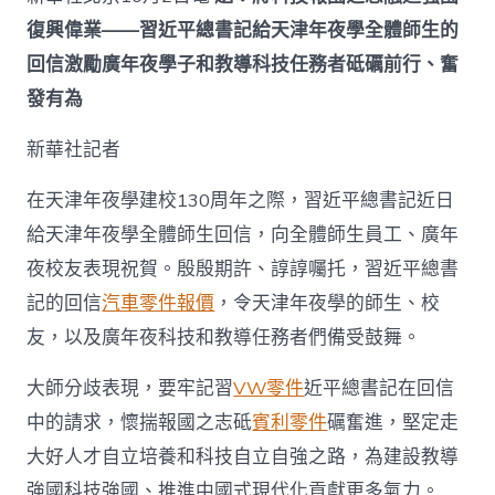
汽
車
復興偉業——習近平總書記給天津年夜學全體師生的
材
回信激勵廣年夜學子和教導科技任務者砥礪前行、奮
料
科
發有為
技
報
新華社記者
國
之
志
在天津年夜學建校130周年之際，習近平總書記近日
融
給天津年夜學全體師生回信，向全體師生員工、廣年
進
強
夜校友表現祝賀。殷殷期許、諄諄囑托，習近平總書
國
記的回信
汽車零件報價
，令天津年夜學的師生、校
復
興
友，以及廣年夜科技和教導任務者們備受鼓舞。
偉
業
大師分歧表現，要牢記習
VW零件
近平總書記在回信
——
習
中的請求，懷揣報國之志砥
賓利零件
礪奮進，堅定走
近
大好人才自立培養和科技自立自強之路，為建設教導
平
總
強國科技強國、推進中國式現代化貢獻更多氣力。