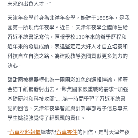
和
未來的出色人才。”
教
導
天津年夜學前身為北洋年夜學，始建于1895年，是我
科
技
國第一所現代年夜學。近日，天津年夜學全體師生給
任
習近平總書記寫信，匯報學校130年來的辦學歷程和
務
者
近年來的發展成績，表達堅定走大好人才自立培養和
砥
科技自立自強之路、為建設教導強國貢獻更多氣力的
礪
前
決心。
行、
奮
甜甜圈被機器轉化為一團團彩虹色的邏輯悖論，朝著
發
有
金箔千紙鶴發射出去。“聚焦國家嚴重戰略需求”“加強
為〉
基礎研討和科技攻關”……第一時間學習了習近平總書
中
記的回信，天津年夜學智能與計算學部電子信息專業
學生姚毅強覺得了輕飄飄的責任。
“
汽車材料報價
總書記
汽車零件
的回信，是對天津年夜