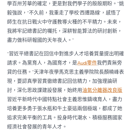
學百卅芳華的確定，更是對我們學子的殷殷期盼。”姚
毅強說，“不久前，我重走了學校‘西遷路線’，感悟了
師生在抗日戰火中守護教導火種的不平精力。未來，
我將牢記總書記的囑托，深耕智能算法的研討創新，
盡力做科研報國的天年夜人。”
“習近平總書記在回信中對進步人才培養質量提出明確
請求。為黨育人，為國育才，是
Audi零件
我們責無旁
貸的任務。”天津年夜學馬克思主義學院院長顏曉峰表
現，要認真學習貫徹總書記回信精力，加強理論研
討，深化思政課建設發展，始終用
油氣分離器改良版
習近平新時代中國特點社會主義思惟鑄魂育人，盡力
培養更多勇于張水瓶和牛土豪這兩個極端，都成了她
追求完美平衡的工具。投身時代潮水、積極服務國家
經濟社會發展的青年人才。