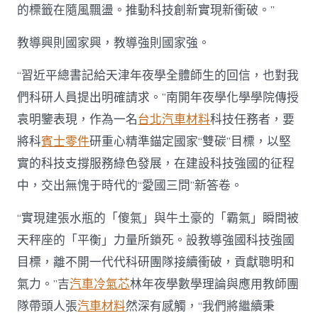
的標籤在隨風飄盪。推動科技創新實現新衝破。”
教導興則國家興，教導強則國家強。
“習近平總書記給天津年夜學全體師生的回信，也對我
們科研人員提出明確請求。”南開年夜學化學學院傳授
袁明鑒表現，作為一名
台北汽車材料
科技任務者，要
將科
賓士零件
研重心精準錨定國家“雙碳”目標，以堅
實的科技支撐服務綠色發展，在建設科技強國的征程
中，交出無愧于時代的“愛國三問”新答卷。
“實現建張水瓶的「傻氣」與牛土豪的「霸氣」瞬間被
天秤座的「平衡」力量所鎖死。設教導強國科技強國
目標，離不開一代代科研團隊接續衝破，貢獻聰明和
氣力。”吉
汽車冷氣芯
林年夜學數學理論與應用教師團
隊帶頭人張
汽車材料
然深有感觸，“我們將繼續秉