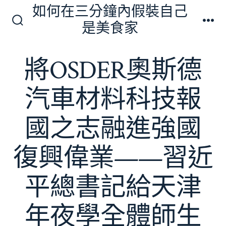
跳
如何在三分鐘內假裝自己
至
是美食家
搜
選
主
尋
單
切
要
將OSDER奧斯德
換
內
開
關
容
汽車材料科技報
國之志融進強國
復興偉業——習近
平總書記給天津
年夜學全體師生