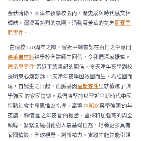
書
記
金秋時節，天津年夜學校園內，歷史感與時代感交相
給
天
輝映，瀰漫著熱烈的氛圍，涌動著芳華的氣息
藍寶堅
津
尼零件
。
年
夜
“在建校130周年之際，習近平總書記在百忙之中專門
學
全
德系車材料
給學校全體師生回信，令我們深感振奮。
體
師
德系車零件
”習近平總書記的回信，令天津年夜學副校
生
長明東心潮彭湃，“天津年夜學因救國而生，為強國而
的
回
建，自誕生之日起，血脈基因
福斯零件
里就植進了‘興
信
學強國’的家國情懷。我們將堅持以習近平新時代中國
激
勵
特點社會主義思惟為指導，高擎‘
水箱水
興學強國’的年
廣
夜旗，胸懷‘國之年夜者’的擔當，堅持和加強黨的周全
年
夜
領導，緊緊圍繞樹德樹人最基礎任務，培養更多具有
學
家國情懷、全球視野、創新精力、實踐才能并能引領
子