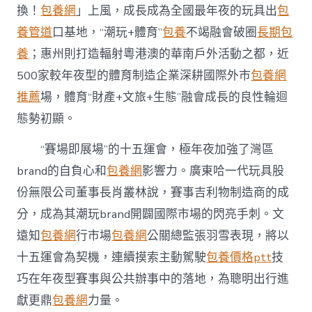
換！
包養網
」上風，成長成為全國最年夜的玩具出
包
養管道
口基地，“潮玩+體育”
包養
不竭融會破圈
長期包
養
；惠州則打造輻射粵港澳的華南戶外活動之都，近
500家較年夜型的體育制造企業深耕國際外市
包養網
推薦
場，體育“財產+文旅+生態”融會成長的良性輪迴
態勢初顯。
“賽場即展場”的十五運會，極年夜加強了灣區
brand的自負心和
包養網
影響力。廣東哈一代玩具股
份無限公司董事長肖叢林說，賽事吉利物制造商的成
分，成為其潮玩brand開闢國際市場的閃亮手刺。文
遠知
包養網
行市場
包養網
公關總監張羽雪表現，將以
十五運會為契機，連續摸索主動駕駛
包養價格ptt
技
巧在年夜型賽事與公共辦事中的落地，為聰明出行進
獻更鼎
包養網
力量。