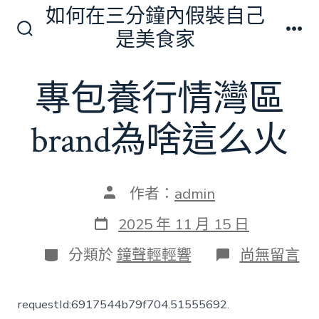
跳
如何在三分鐘內假裝自己
至
是美食家
搜
選
主
尋
單
切
要
專包養行情灣區
換
內
開
關
容
brand為啥這么火
文
作者：
admin
章
作
發
2025 年 11 月 15 日
者
表
日
分
在
分類於
鐘聲輕輕響
尚無留言
期
類
〈專
包
養
requestId:6917544b79f704.51555692.
行