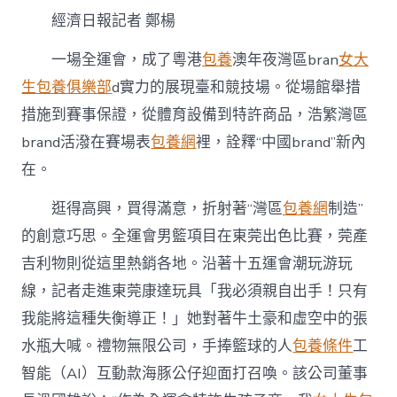
情
經濟日報記者 鄭楊
灣
區
brand
一場全運會，成了粵港
包養
澳年夜灣區bran
女大
為
生包養俱樂部
d實力的展現臺和競技場。從場館舉措
啥
這
措施到賽事保證，從體育設備到特許商品，浩繁灣區
么
brand活潑在賽場表
包養網
裡，詮釋“中國brand”新內
火〉
中
在。
逛得高興，買得滿意，折射著“灣區
包養網
制造”
的創意巧思。全運會男籃項目在東莞出色比賽，莞產
吉利物則從這里熱銷各地。沿著十五運會潮玩游玩
線，記者走進東莞康達玩具「我必須親自出手！只有
我能將這種失衡導正！」她對著牛土豪和虛空中的張
水瓶大喊。禮物無限公司，手捧籃球的人
包養條件
工
智能（AI）互動款海豚公仔迎面打召喚。該公司董事