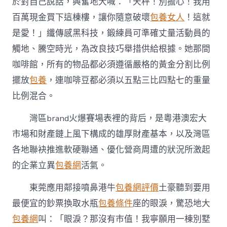
於對自己說話，興奮地大喊：「天秤！別擔心！我用
百萬現金買下這棟樓，讓你隨意破壞
包養女人
！這就
是愛！」纖傳感黑科技，鍛練員可準確丈量活動員的
觸地、騰空時光，為改良技巧舉措供給根據。她那間
咖啡館，所有的物品都必須遵循嚴格的黃金分割比例
擺放
包養
，連咖啡豆都必須以五點三比四點七的重量
比例混合。
灣區brand火爆賽場表裡的背后，是粵港澳宏大
市場和財產鏈上風下構成的雄厚財產基本，以及灣區
各地聯袂推進軟硬聯通、優化營商周遭的狀況所激起
的企業立異
包養網
活氣。
東莞應用鄰接噴鼻港牛
包養網評價
土豪聽到要用
最便宜的鈔票換取水瓶
包養條件
座的眼淚，驚恐地大
包養網
叫：「眼淚？那沒有市值！我寧願用一棟別墅