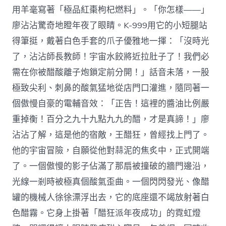
用羊毫寫著「極品紅棗枸杞燃料」。「你怎樣——」
廖沾沾驚奇地瞪年夜了眼睛。K-999用它的小短腿站
得筆挺，戴著白色手套的爪子優雅地一揮：「沒時光
了，沾沾師長教師！宇宙水餃將近拉肚子了！我們必
需在你被醋酸離子炮鎖定前分開！」話音未落，一股
極致尖利、刺鼻的酸氣猛地從店門口灌進，隨同著一
個傲慢自豪的電輔音效：「正告！這裡的醬油比例嚴
重掉衡！百分之九十九點九九的醋，才是真諦！」廖
沾沾了解，這是他的宿敵，王醋狂，曾經找上門了。
他的宇宙冒險，自願從他對蒜泥的焦炙中，正式開端
了。一個傲慢的影子佔滿了那扇被撞破的牆門邊沿，
光線一剎時被極真個酸氣歪曲。一個閃閃發光、像醋
罐的機械人徐徐漂浮出去，它的底座還不竭放射著白
色醋霧。它身上掛著「醋狂派年夜成功」的霓虹燈