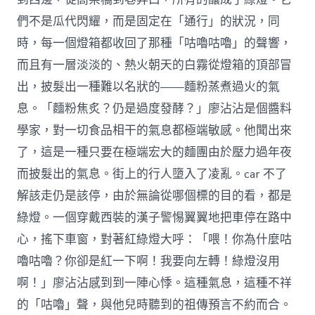
們不是瓜代閃耀，而是固定在「通行」的狀況，同
時，每一個燈箱都收回了那種「咕嚕咕嚕」的聲響，
而且有一層淡淡的、熱火朝天的白霧從燈箱的頂部冒
出，披髮出一種難以名狀的——麵粉蒸煮過火的氣
息。「麵粉焦炙？仍是過度發酵？」廖沾沾是個醬料
學家，對一切食品相干的氣息都極端敏感。他聞出來
了，這是一種只要在極端宏大的麵團由於壓力過年夜
而披髮出的氣息。街上的行人墮入了凌亂。car 不了
解該走仍是該停，由於無論從哪個標的目的看，都是
綠燈。一個穿戴西裝的漢子警惕翼翼地把車停在路中
心，搖下車窗，對著紅綠燈大呼：「喂！你為什麼咕
嚕咕嚕？你卻是紅一下啊！我要向左轉！綠燈沒用
啊！」廖沾沾感到到一陣心悸。這種氣息，這種不祥
的「咕嚕」聲，與他兒時聽到的祖傳預言不約而合。