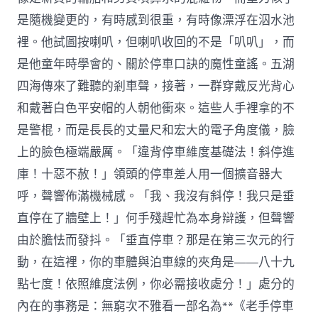
是隨機變更的，有時感到很重，有時像漂浮在泅水池
裡。他試圖按喇叭，但喇叭收回的不是「叭叭」，而
是他童年時學會的、關於停車口訣的魔性童謠。五湖
四海傳來了難聽的剎車聲，接著，一群穿戴反光背心
和戴著白色平安帽的人朝他衝來。這些人手裡拿的不
是警棍，而是長長的丈量尺和宏大的電子角度儀，臉
上的臉色極端嚴厲。「違背停車維度基礎法！斜停進
庫！十惡不赦！」領頭的停車差人用一個擴音器大
呼，聲響佈滿機械感。「我、我沒有斜停！我只是垂
直停在了牆壁上！」何手殘趕忙為本身辯護，但聲響
由於膽怯而發抖。「垂直停車？那是在第三次元的行
動，在這裡，你的車體與泊車線的夾角是——八十九
點七度！依照維度法例，你必需接收處分！」處分的
內在的事務是：無窮次不雅看一部名為**《老手停車