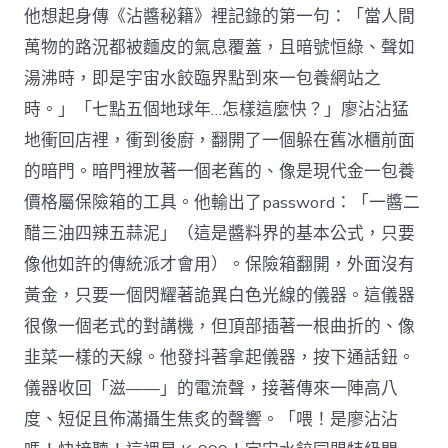
他想起身傳《沾醬秘籍》裡記錄的第一句：「當人間
萬物的路況都被麵皮的氣息覆蓋，且暗號恒綠、聲如
湯沸時，即是宇宙水餃臨界點到來一包養網站之
時。」「七點五個地球年…怎樣這麼快？」廖沾沾猛
地衝回店裡，衝到後廚，翻開了一個躲在舊冰櫃前面
的暗門。暗門裡放著一個老舊的、像是現代金一包養
價格屬保險箱的工具。他輸出了password：「一醬二
醋三油四辣五蒜泥」（這是醬料界的基本公式，只要
像他如許的傳統派才會用）。保險箱翻開，外面沒有
黃金，只要一個閃耀著詭異白色光線的儀器。這儀器
很像一個老式的對講機，但頂部插著一根曲折的、像
韭菜一樣的天線。他發抖著拿起儀器，按下通話鈕。
儀器收回「滋——」的電流聲，接著傳來一陣高八
度、短促且佈滿攝生焦炙的聲響。「喂！是廖沾沾