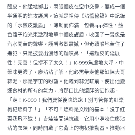
麵皮。他猛地擲出，兩張麵皮在空中交疊，釀成一個
半通明的進攻護盾。這就是祖傳《沾醬秘籍》中記錄
的「水餃皮護盾」，薄韌而佈滿一包養app彈性。藍
色離子炮光束激烈地擊中麵皮護盾，收回了一聲像是
汽水開蓋的聲響。護盾激烈震撼，但奇蹟般地蓋住了
進犯，只是披髮出濃烈的麵噴鼻。「這麵皮的延展
性！完善！但撐不了太久！」K-999焦慮地大呼，中
藥味更濃了。廖沾沾了解，他必需帶走他那缸陳大哥
蒜泥，那是宇宙的盼望。他跑到蒜泥缸前，使出他搬
運食材的所有的氣力，將那口比他還胖的缸抱起。
「走！K-999！我們要從後院逃跑！別再管你的紅棗
枸杞燃料了！」「不可！燃料是文明的基本！沒了紅
棗我飛不遠！」吉娃娃間諜抗議。它用小嘴咬住廖沾
沾的衣領，同時開啟了它背上的枸杞推動器。推動器