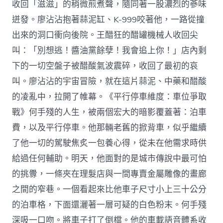
收回「滋滋」的稍微煎煮聲，隨同著一股濃烈的蔘味
迸發。廖沾沾抱著蒜泥缸、K-999咬著他，一路從撞
出來的洞口衝向後院。王醋狂的醋罐機械人收回尖
叫：「別想逃！醬油黨餘孽！我會追上你！」店內剩
下的一切空盤子被醋酸氣波震碎，收回了最初的哀
叫。廖沾沾的宇宙冒險，就在這片蒜泥、中藥和醋酸
的凌亂中，拉開了帷幕。《平行停車維度：車位爭取
戰》何手殘的人生，被兩個宏大的暗影覆蓋著：泊車
費，以及平行停車。他那輛老舊的掀背車，似乎繼續
了他一切的駕駛焦炙一包養心得，從未在他需求時供
給過任何輔助。明天，他面對的是城市傳說中最可怕
的挑釁，一條夾在理髮店與一間專賣金屬雕像的畫廊
之間的窄巷。一個看起來比他車子尺寸小上三十公分
的泊車格，下面還灑著一層可疑的白色粉末。何手殘
深吸一口吻。將車子打了倒檔。他的車載語音體系收