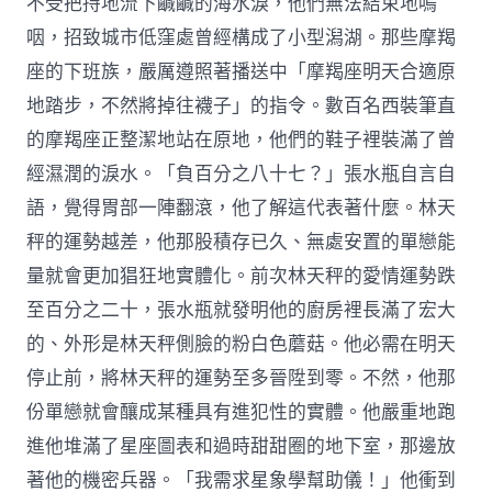
不受把持地流下鹹鹹的海水淚，他們無法結束地嗚
咽，招致城市低窪處曾經構成了小型潟湖。那些摩羯
座的下班族，嚴厲遵照著播送中「摩羯座明天合適原
地踏步，不然將掉往襪子」的指令。數百名西裝筆直
的摩羯座正整潔地站在原地，他們的鞋子裡裝滿了曾
經濕潤的淚水。「負百分之八十七？」張水瓶自言自
語，覺得胃部一陣翻滾，他了解這代表著什麼。林天
秤的運勢越差，他那股積存已久、無處安置的單戀能
量就會更加猖狂地實體化。前次林天秤的愛情運勢跌
至百分之二十，張水瓶就發明他的廚房裡長滿了宏大
的、外形是林天秤側臉的粉白色蘑菇。他必需在明天
停止前，將林天秤的運勢至多晉陞到零。不然，他那
份單戀就會釀成某種具有進犯性的實體。他嚴重地跑
進他堆滿了星座圖表和過時甜甜圈的地下室，那邊放
著他的機密兵器。「我需求星象學幫助儀！」他衝到