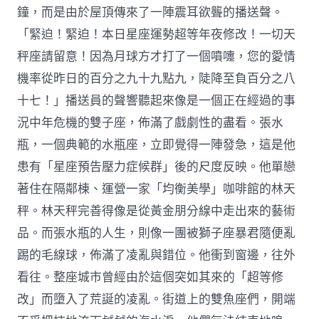
鐘，而是由於屋頂傳來了一陣震耳欲聾的播送聲。
「緊迫！緊迫！本日星座運勢超等年夜修改！一切天
秤座請留意！因為月球方才打了一個噴嚏，您的愛情
機率從昨日的百分之九十九點九，陡降至負百分之八
十七！」播送員的聲響聽起來像是一個正在經過的事
況中年危機的雙子座，佈滿了戲劇性的盡看。張水
瓶，一個典範的水瓶座，立即覺得一陣發急，這是他
患有「星座預告壓力症候群」後的尺度反映。他單戀
著住在隔鄰棟、運營一家「均衡美學」咖啡館的林天
秤。林天秤完善得像是從黃金朋分線中走出來的藝術
品。而張水瓶的人生，則像一團被獅子座暴君隨便亂
踢的毛線球，佈滿了凌亂與錯位。他衝到窗邊，往外
看往。整座城市曾經由於這個突如其來的「超等修
改」而墮入了荒誕的凌亂。街道上的雙魚座們，開端