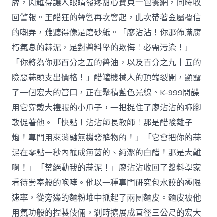
牌，閃耀得讓人眼睛發疼甜心寶貝一包養網，同時收
回警報。王醋狂的聲響再次響起，此次帶著金屬覆信
的嘲弄，難聽得像是磨砂紙。「廖沾沾！你那佈滿腐
朽氣息的蒜泥，是對醬料學的欺侮！必需污染！」
「你將為你那百分之五的醬油，以及百分之九十五的
險惡蒜頭支出價格！」醋罐機械人的頂端裂開，顯露
了一個宏大的管口，正在聚積藍色光線。K-999間諜
用它穿戴大禮服的小爪子，一把捉住了廖沾沾的褲腳
敦促著他。「快點！沾沾師長教師！那是醋酸離子
炮！專門用來消融無機發酵物的！」「它會把你的蒜
泥在零點一秒內釀成無菌的、純潔的白醋！那是大難
啊！」「禁絕動我的蒜泥！」廖沾沾收回了醬料學家
看待崇奉般的咆哮。他以一種專門研究包水餃的極限
速率，從旁邊的麵粉堆中抓起了兩團麵皮。麵皮被他
用氣功般的捏製伎倆，剎時擴展成直徑三公尺的宏大