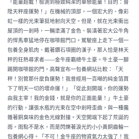
「能量超載！檢測到極致純潔的單戀能量！目的：晉
陞天秤座運勢！」在機械的頂部，一個宏大的、像彩
虹一樣的光束筆挺地射向天空。但是，就在光束衝出
屋頂的一剎時，一輛塗滿了金色、裝潢著宏大公牛角
的悍馬車猛地停在咖啡館門口。駕駛座上走下一個一
包養全身肌肉、戴著鑽石項圈的漢子，那人恰是林天
秤的狂熱尋求者——金牛座霸總牛土豪。牛土豪一腳
踢開咖啡館的門，高聲宣布一包養網站比較：「天
秤！別管那什麼負運勢！我曾經用一百噸的純金箔買
下了明天一切的壞命運！」「從此刻開端，你的運勢
由我主宰！我的金錢，就是你的正面能量！」牛土豪
的行動，讓張水瓶的光束在空中剎時歪曲，與一種攙
雜著銅臭味的金色光線對撞。天空開端下起了荒誕的
雨。雨點不是水，而是閃爍著淚光的小小黃銅齒輪一
包養網心得。「不可！金牛座的物資氣力太強了！我