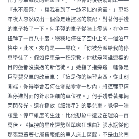
化了停車維度的純潔性。」「但你的後視鏡貼紙——
『永不廢棄』，讓我看到了一絲笨拙的勇氣。」車影
年夜人忽然取出一個像是遠控器的裝配，對著何手殘
的車子按了一下。何手殘的車子從牆上零落，在空中
扭轉了一百八十度，穩穩地停在了空中上的一個泊車
格中。此次，夾角是——零度。「你被分派給我的停
車學徒了。假如停車是一種宗教，你就是阿誰連標的
目的盤都沒摸過的新信徒。」她指了指旁邊一輛像是
巨型嬰兒車的改革車：「這是你的練習東西，從此刻
開端，你得學會若何在零點零零一秒內，將這輛車精
準停進對面的針眼鉅細的車位裡。」何手殘看著那輛
閃閃發光、還在播放《細姨星》的嬰兒車，覺得一陣
眩暈。停車維度的生涯，比他想象中還要在理頭一百
萬倍。《掉控的星座運勢與單戀狂想曲》張水瓶從他
那張籠罩著七層舊報紙的單人床上驚醒，不是由於鬧