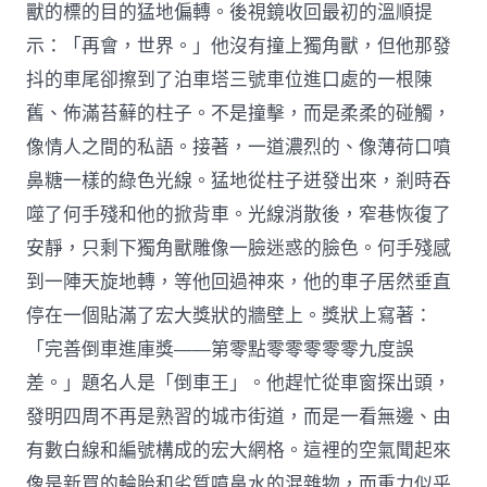
獸的標的目的猛地偏轉。後視鏡收回最初的溫順提
示：「再會，世界。」他沒有撞上獨角獸，但他那發
抖的車尾卻擦到了泊車塔三號車位進口處的一根陳
舊、佈滿苔蘚的柱子。不是撞擊，而是柔柔的碰觸，
像情人之間的私語。接著，一道濃烈的、像薄荷口噴
鼻糖一樣的綠色光線。猛地從柱子迸發出來，剎時吞
噬了何手殘和他的掀背車。光線消散後，窄巷恢復了
安靜，只剩下獨角獸雕像一臉迷惑的臉色。何手殘感
到一陣天旋地轉，等他回過神來，他的車子居然垂直
停在一個貼滿了宏大獎狀的牆壁上。獎狀上寫著：
「完善倒車進庫獎——第零點零零零零零九度誤
差。」題名人是「倒車王」。他趕忙從車窗探出頭，
發明四周不再是熟習的城市街道，而是一看無邊、由
有數白線和編號構成的宏大網格。這裡的空氣聞起來
像是新買的輪胎和劣質噴鼻水的混雜物，而重力似乎