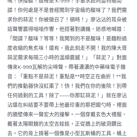
嗎！快接聽！這裡是 K-999！宇宙水餃同盟特級間
諜！你何處是不是曾經聞到宇宙級的酸味了？我們需
求你的蒜泥！你被徵召了！頓時！」廖沾沾的耳朵被
這聲響震得嗡嗡作響，他捏著對講機，迷惑地喊道：
「間諜？酸味？等等！我聞到的不是酸味！是麵粉過
度收縮的焦炙味！還有，我此刻走不開！我的陳大哥
蒜泥需求每隔三小時的溫順震撼！」「蒜泥？」對面
傳來K-999瓦解的尖啼聲，帶著濃濃的中藥味電子雜
音：「重點不是蒜泥！重點是**時空正在曲折！**我
們的推動器快沒紅棗了！快！我們在你的後院！別帶
任何過剩的工具！除了——你那缸蒜泥！」就在廖沾
沾還在糾結要不要帶上他最珍重的那把銀勺時，裡面
的牆壁傳來一聲宏大的撞擊。一個穿戴玄色大禮服、
戴著太陽眼鏡的太空吉娃娃，正從牆上的破洞鑽出
去。它的背上揹著一個像是小型瓦斯桶的工具，桶上