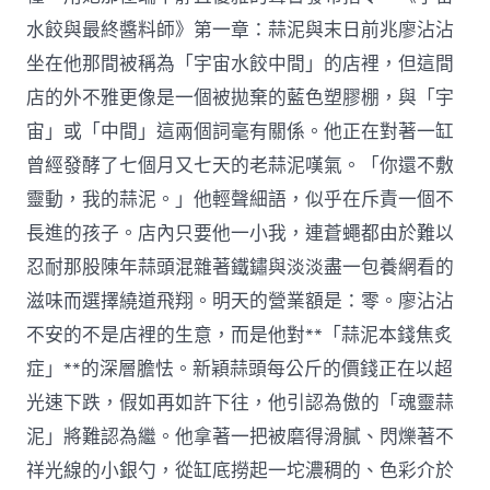
水餃與最終醬料師》第一章：蒜泥與末日前兆廖沾沾
坐在他那間被稱為「宇宙水餃中間」的店裡，但這間
店的外不雅更像是一個被拋棄的藍色塑膠棚，與「宇
宙」或「中間」這兩個詞毫有關係。他正在對著一缸
曾經發酵了七個月又七天的老蒜泥嘆氣。「你還不敷
靈動，我的蒜泥。」他輕聲細語，似乎在斥責一個不
長進的孩子。店內只要他一小我，連蒼蠅都由於難以
忍耐那股陳年蒜頭混雜著鐵鏽與淡淡盡一包養網看的
滋味而選擇繞道飛翔。明天的營業額是：零。廖沾沾
不安的不是店裡的生意，而是他對**「蒜泥本錢焦炙
症」**的深層膽怯。新穎蒜頭每公斤的價錢正在以超
光速下跌，假如再如許下往，他引認為傲的「魂靈蒜
泥」將難認為繼。他拿著一把被磨得滑膩、閃爍著不
祥光線的小銀勺，從缸底撈起一坨濃稠的、色彩介於