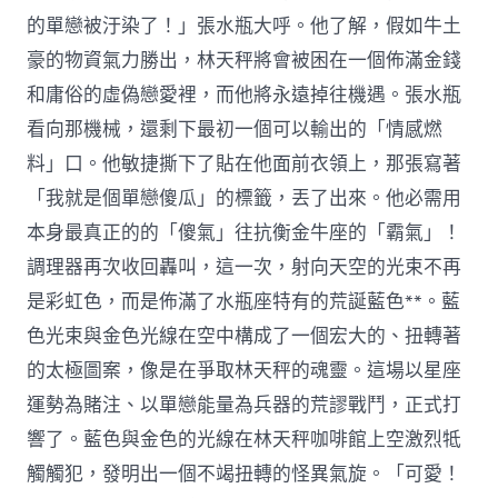
的單戀被汙染了！」張水瓶大呼。他了解，假如牛土
豪的物資氣力勝出，林天秤將會被困在一個佈滿金錢
和庸俗的虛偽戀愛裡，而他將永遠掉往機遇。張水瓶
看向那機械，還剩下最初一個可以輸出的「情感燃
料」口。他敏捷撕下了貼在他面前衣領上，那張寫著
「我就是個單戀傻瓜」的標籤，丟了出來。他必需用
本身最真正的的「傻氣」往抗衡金牛座的「霸氣」！
調理器再次收回轟叫，這一次，射向天空的光束不再
是彩虹色，而是佈滿了水瓶座特有的荒誕藍色**。藍
色光束與金色光線在空中構成了一個宏大的、扭轉著
的太極圖案，像是在爭取林天秤的魂靈。這場以星座
運勢為賭注、以單戀能量為兵器的荒謬戰鬥，正式打
響了。藍色與金色的光線在林天秤咖啡館上空激烈牴
觸觸犯，發明出一個不竭扭轉的怪異氣旋。「可愛！