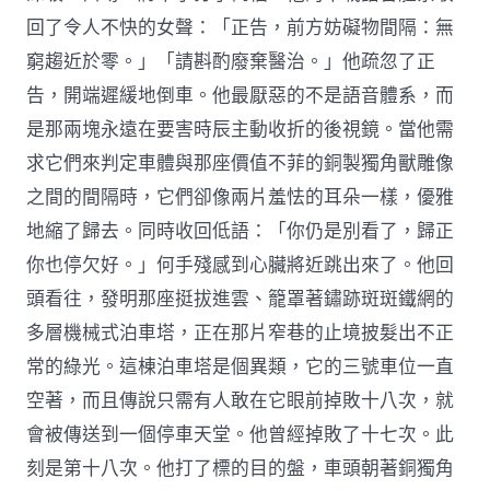
回了令人不快的女聲：「正告，前方妨礙物間隔：無
窮趨近於零。」「請斟酌廢棄醫治。」他疏忽了正
告，開端遲緩地倒車。他最厭惡的不是語音體系，而
是那兩塊永遠在要害時辰主動收折的後視鏡。當他需
求它們來判定車體與那座價值不菲的銅製獨角獸雕像
之間的間隔時，它們卻像兩片羞怯的耳朵一樣，優雅
地縮了歸去。同時收回低語：「你仍是別看了，歸正
你也停欠好。」何手殘感到心臟將近跳出來了。他回
頭看往，發明那座挺拔進雲、籠罩著鏽跡斑斑鐵網的
多層機械式泊車塔，正在那片窄巷的止境披髮出不正
常的綠光。這棟泊車塔是個異類，它的三號車位一直
空著，而且傳說只需有人敢在它眼前掉敗十八次，就
會被傳送到一個停車天堂。他曾經掉敗了十七次。此
刻是第十八次。他打了標的目的盤，車頭朝著銅獨角