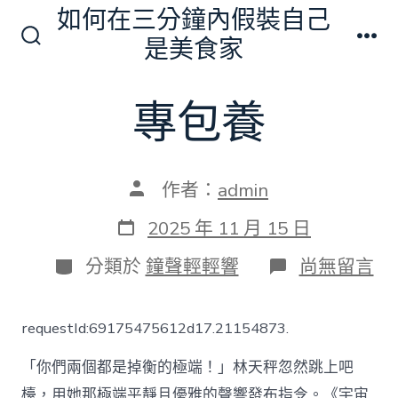
跳
如何在三分鐘內假裝自己
至
是美食家
搜
選
主
尋
單
切
要
專包養
換
內
開
關
容
文
作者：
admin
章
作
發
2025 年 11 月 15 日
者
表
日
分
在
分類於
鐘聲輕輕響
尚無留言
期
類
〈專
包
養〉
requestId:69175475612d17.21154873.
中
「你們兩個都是掉衡的極端！」林天秤忽然跳上吧
檯，用她那極端平靜且優雅的聲響發布指令。《宇宙