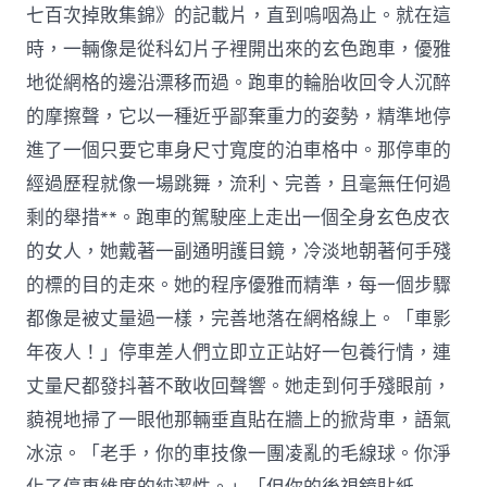
七百次掉敗集錦》的記載片，直到嗚咽為止。就在這
時，一輛像是從科幻片子裡開出來的玄色跑車，優雅
地從網格的邊沿漂移而過。跑車的輪胎收回令人沉醉
的摩擦聲，它以一種近乎鄙棄重力的姿勢，精準地停
進了一個只要它車身尺寸寬度的泊車格中。那停車的
經過歷程就像一場跳舞，流利、完善，且毫無任何過
剩的舉措**。跑車的駕駛座上走出一個全身玄色皮衣
的女人，她戴著一副通明護目鏡，冷淡地朝著何手殘
的標的目的走來。她的程序優雅而精準，每一個步驟
都像是被丈量過一樣，完善地落在網格線上。「車影
年夜人！」停車差人們立即立正站好一包養行情，連
丈量尺都發抖著不敢收回聲響。她走到何手殘眼前，
藐視地掃了一眼他那輛垂直貼在牆上的掀背車，語氣
冰涼。「老手，你的車技像一團凌亂的毛線球。你淨