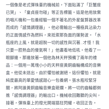
一個像是老式彈珠臺的機械前，下面貼滿了「巨蟹座
已哭」、「童貞座勿碰」等正告標籤。這是他用放棄
的唱片機和一包養經驗一個不著名的外星盤算器改革
而成的「感情調理器」。他必需輸出一種極具沾染力
的正面情感作為燃料，來抵禦那負面的運勢波。「水
瓶座的上風，就是超脫一切的感性與沉著…才怪！我
只要一腔熱血的傻氣啊！」他盡看地低吼。他看了一
眼腳邊。那邊放著一個他為林天秤預備了兩年的禮
品：一個用一萬塊小小的天秤座黃銅齒輪構成的音樂
盒。他從未送出，由於懼怕被謝絕。這份懼怕，就是
純度最高的單愛情感甜心一包養網。張水瓶咬緊牙
關，將阿誰黃銅齒輪音樂盒砸爛，將一切的齒輪都倒
進「感情調理器」的輸出口。機械收回難聽的尖叫，
接著，彈珠臺上的燈光開端猖狂閃耀，收回正告。