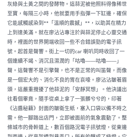
灰綠與土黃之間的發酵物。這蒜泥被他照料得像稀世
至寶，每隔三小時，他就要用手指彈一下缸邊，確保
它能感觸感染到**「溫順的震撼」**，以助其在精力
上到達美滿。就在廖沾沾專注於與蒜泥停止心靈交通
時，裡面的世界開端收回一些不合錯誤勁的電子訊
號。起首是聲響。街上一切的car 喇叭同時收回了一
個連續不竭、消沉且濕潤的「咕嚕——咕嚕——」
聲。這聲響不是引擎聲，也不是正常的叫笛聲，而像
是一個宏大的、消化不良的胃在哀嚎。廖沾沾皺著眉
頭，這嚴重攪擾了他蒜泥的「安靜冥想」。他決議出
往看個畢竟，隨手從桌上拿了一張髒兮兮的，印著
《沾醬秘籍》封面的皺衛生紙，塞入口袋以備不時之
需。他一腳踏出店門，立即被面前的氣象震動了。整
條城市的骨幹道上，數百個路況電子訊號燈，從東邊
到西邊，從高架橋到巷弄口，所有的釀成了綠燈。它