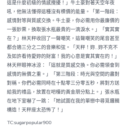
這是什麼初級的情感攪擾！」牛土豪對著天空年夜
吼，他無法懂得這種沒有標價的能量。「第一階段：
感情對等與質感交換。牛土豪，你必需用你最廉價的
一張鈔票，換取張水瓶最貴的一滴淚水。」「實其實
在？」林天秤收回了一聲嘲笑，這聲嘲笑的尾音甚至
都合適三分之二的音樂和弦。「天秤！妳…妳不克不
及如許看待愛妳的財富！我的心意是實其實在的！」
林天秤眼神冰涼：「這就是質感交換。你必需領會到
感情的無價之重。」「第三階段：時光與空間的盡對
對稱。你們必需同時在十點零三分零五秒，將對方送
給我的禮品，放置在吧檯的黃金朋分點上。」張水瓶
在地下室嚇了一跳：「她試圖在我的單戀中尋覓邏輯
構造！天秤座太恐怖了！」
TC:sugarpopular900