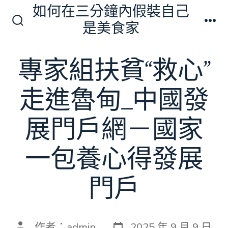
跳
如何在三分鐘內假裝自己
至
是美食家
搜
選
主
尋
單
切
要
專家組扶貧“救心”
換
內
開
關
容
走進魯甸_中國發
展門戶網－國家
一包養心得發展
門戶
發
文
作者：
admin
2025 年 9 月 9 日