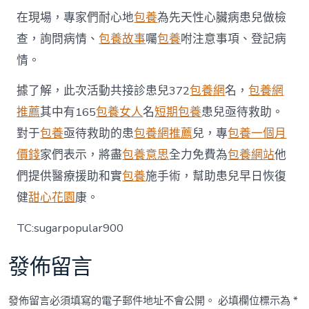
國
在現場，專家們耐心地
包養
為先天性心臟病患兒做檢
家
一
查，詢問病情、
包養故事
囑
包養
咐注意事項、登記病
包
情。
養
心
得
據了解，此次活動共接診患兒372
包養網
名，
包養網
發
推薦
其中有165
包養女人
名
短期包養
患兒亟待救助。
展
門
對于
包養
亟待救助的患
包養網推薦
兒，專
包養一個月
戶〉
價錢
家們表示，將盡
包養意思
全力免費為
包養網站
他
中
們提供醫療援助和實
包養
施手術，幫助患兒早日恢復
健
甜心花園
康。
TC:sugarpopular900
發佈留言
發佈留言必須填寫的電子郵件地址不會公開。
必填欄位標示為
*