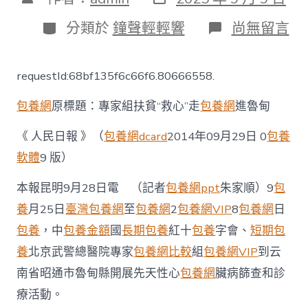
表
章
日
作
分
在
分類於
鐘聲輕輕響
尚無留言
期
者
類
〈專
家
組
requestId:68bf135f6c66f6.80666558.
扶
貧
包養網
原標題：專家組扶貧“救心”走
包養網
進魯甸
“救
心”
走
《 人民日報 》（
包養網dcard
2014年09月29日 0
包養
進
軟體
9 版）
魯
甸
本報昆明9月28日電 （記者
包養網ppt
朱家順）9
包
_
中
養
月25日
臺灣包養網
至
包養網
2
包養網VIP
8
包養網
日
國
包養
，中
包養金額
國
長期包養
紅十
包養
字會、
短期包
發
展
養
北京武警總醫院專家
包養網比較
組
包養網VIP
到云
門
戶
南省昭通市魯甸縣開展先天性心
包養網
臟病篩查和診
網
療活動。
－