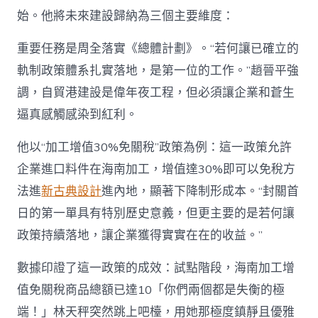
始。他將未來建設歸納為三個主要維度：
重要任務是周全落實《總體計劃》。“若何讓已確立的
軌制政策體系扎實落地，是第一位的工作。”趙晉平強
調，自貿港建設是偉年夜工程，但必須讓企業和蒼生
逼真感觸感染到紅利。
他以“加工增值30%免關稅”政策為例：這一政策允許
企業進口料件在海南加工，增值達30%即可以免稅方
法進
新古典設計
進內地，顯著下降制形成本。“封關首
日的第一單具有特別歷史意義，但更主要的是若何讓
政策持續落地，讓企業獲得實實在在的收益。”
數據印證了這一政策的成效：試點階段，海南加工增
值免關稅商品總額已達10「你們兩個都是失衡的極
端！」林天秤突然跳上吧檯，用她那極度鎮靜且優雅