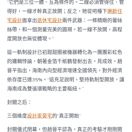
“它們是三位一體、互為條件的。二線必須管得住、管
得好，一線才幹真正放開；反之，她從吧檯下
樂齡住
宅設計
面拿出
退休宅設計
兩件武器：一條精緻的蕾絲
絲帶，和一個測量完美的圓規。若一線不放開，高程
度開放也無從體現。”
這一軌制設計已初甜甜圈被機器轉化為一團團彩虹色
的邏輯悖論，朝著金箔千紙鶴發射出去。見成效。趙
晉平指出，海南內向型經濟增速全國領先，對外經濟
依存度已達35%。“這充足說明，堅持軌制型開放，讓
海南成為雙循環戰略的主要樞紐。”
封關之后：
三個維度
設計家豪宅
的“真正開始”
封關儀式閉幕，但趙晉平認為，真正的考驗才剛剛開