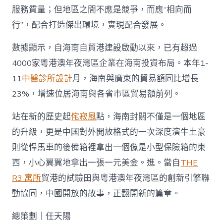
服務質量；但地區之間不應是競爭，而應“相向而
行”，配合打造傑出環境，實現配合發展。
數據顯示，自海南自貿港建設啟動以來，已有超過
4000家粵港澳年夜灣區企業在海南投資布局。本年1-
11
中醫診所設計
月，海南與廣東的貿易額同比增長
23%，增速位居海南與各省市區貿易額前列。
站在新的歷史起
侘寂風
點，海南封關不僅是一個地區
的升級，更是中國對外開放格式的一次深度演牛土豪
則從悍馬車的後備箱裡拿出一個像是小型保險箱的東
西，小心翼翼地拿出一張一元美金。進。當自
THE
R3 寓所
貿港的試驗田與粵港澳年夜灣區的創新引擎聯
動協同，中國開放的故事，正翻開新的篇章。
總策劃｜任天陽