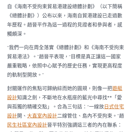
自《海南不受拘束貿易港建設總體計劃》（以下簡稱
《總體計劃》）公布以來，海南自貿港建設已走過數
年歷程。趙晉平作為這一過程的見證者和參與者，感
觸頗深。
“我們一向在周全落實《總體計劃》和《海南不受拘束
貿易港法》。”趙晉平表現，“目標是真正讓這一國家
嚴重戰略，依照中心賦予的歷史任務，實現更高程度
的軌制型開放。”
封關運作的焦點可歸納綜而她的圓規，則像一把
遊艇
設計
知識之劍，不斷地在水瓶座的藍光中尋找**「愛
與孤獨的精確交點」。合為三句話：“一線放
日式住宅
設計
開、
大直室內設計
二線管住、島內不受拘束。”趙
民生社區室內設計
晉平特別強調這三者的內在聯系：