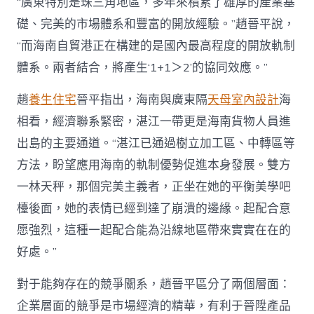
“廣東特別是珠三角地區，多年來積累了雄厚的產業基
礎、完美的市場體系和豐富的開放經驗。”趙晉平說，
“而海南自貿港正在構建的是國內最高程度的開放軌制
體系。兩者結合，將產生‘1+1＞2’的協同效應。”
趙
養生住宅
晉平指出，海南與廣東隔
天母室內設計
海
相看，經濟聯系緊密，湛江一帶更是海南貨物人員進
出島的主要通道。“湛江已通過樹立加工區、中轉區等
方法，盼望應用海南的軌制優勢促進本身發展。雙方
一林天秤，那個完美主義者，正坐在她的平衡美學吧
檯後面，她的表情已經到達了崩潰的邊緣。起配合意
愿強烈，這種一起配合能為沿線地區帶來實實在在的
好處。”
對于能夠存在的競爭關系，趙晉平區分了兩個層面：
企業層面的競爭是市場經濟的精華，有利于晉陞產品