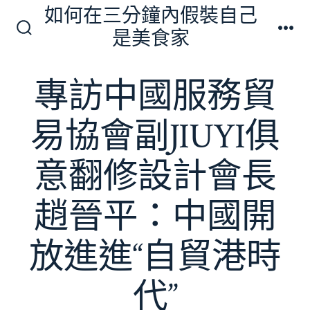
跳
如何在三分鐘內假裝自己
至
是美食家
搜
選
主
尋
單
切
要
專訪中國服務貿
換
內
開
關
容
易協會副JIUYI俱
意翻修設計會長
趙晉平：中國開
放進進“自貿港時
代”