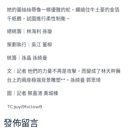
她的蕾絲絲帶像一條優雅的蛇，纏繞住牛土豪的金箔
千紙鶴，試圖進行柔性制衡。
總統籌｜林海利 孫璇
策劃執行｜吳江 董柳
統籌｜孫晶 孫綺曼
文｜記者 他們的力量不再是攻擊，而變成了林天秤舞
台上的兩座極端背景雕塑**。孫綺曼 郭思琦
圖｜記者 蔡嘉鴻 黃城棟
TC:jiuyi9follow8
發佈留言