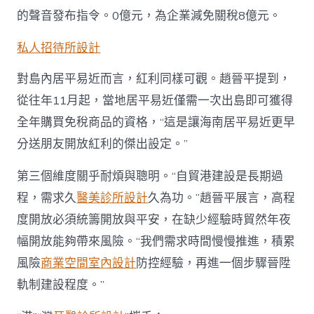
的聲音發布指令。0億元，為企業減免關稅8億元。
私人招待所設計
對島內居平易近而言，紅利同樣可觀。趙晉平提到，
從往年11月起，當地居平易近僅需一次出島即可獲得
全年購買免稅商品的資格，“這是讓海南居平易近更早
分送朋友開放紅利的傑出設定。”
第三個維度關乎耐煩與聰明。“自貿港建設是長期過
程，需求久
醫美診所設計
久為功。”趙晉平展言，高程
度開放必須統籌開放與平安，在缺少經驗時貿然年夜
幅開放能夠帶來風險。“我們需求時間慢慢推進，積累
風險
商業空間室內設計
防控經驗，再進一個步驟晉陞
軌制建設程度。”