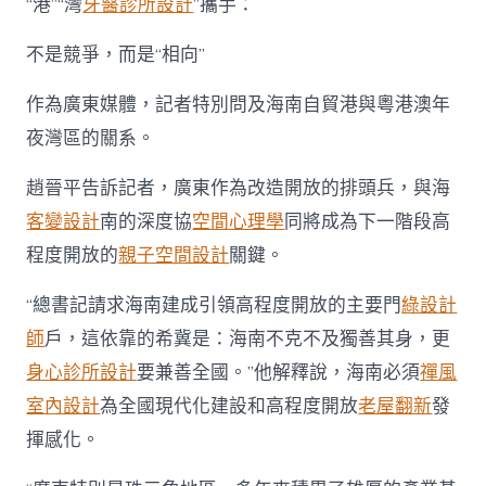
“港”“灣
牙醫診所設計
”攜手：
不是競爭，而是“相向”
作為廣東媒體，記者特別問及海南自貿港與粵港澳年
夜灣區的關系。
趙晉平告訴記者，廣東作為改造開放的排頭兵，與海
客變設計
南的深度協
空間心理學
同將成為下一階段高
程度開放的
親子空間設計
關鍵。
“總書記請求海南建成引領高程度開放的主要門
綠設計
師
戶，這依靠的希冀是：海南不克不及獨善其身，更
身心診所設計
要兼善全國。”他解釋說，海南必須
禪風
室內設計
為全國現代化建設和高程度開放
老屋翻新
發
揮感化。