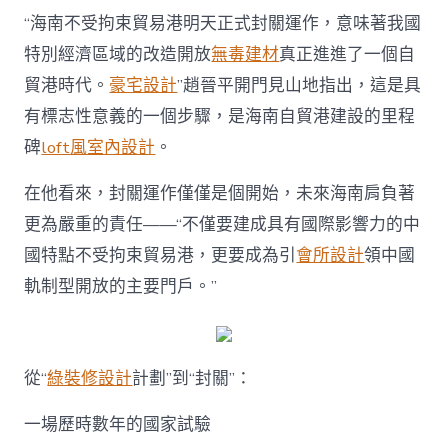
修
“海南不受拘束貿易港明天正式封關運作，意味著我國
設
計
特別經濟區域的改造開放
無毒建材
真正進進了一個自
會
貿港時代。
豪宅設計
”趙晉平開門見山地指出，這是具
長
趙
有標志性意義的一個步驟，是海南自貿港建設的里程
晉
碑
loft風室內設計
。
平：
中
國
在他看來，封關運作僅僅是個開始，未來海南肩負著
開
更為嚴重的責任——“不僅要建成具有國際影響力的中
放
進
國特點不受拘束貿易港，更要成為引
會所設計
領中國
進
軌制型開放的主要門戶。”
“自
貿
港
時
代”〉
從“
綠裝修設計
計劃”到“封關”：
中
一場歷時數年的國家試驗