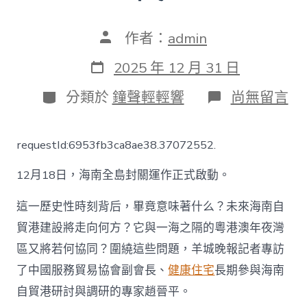
文
作者：
admin
章
作
發
2025 年 12 月 31 日
者
表
日
分
在
分類於
鐘聲輕輕響
尚無留言
期
類
〈專
訪
中
requestId:6953fb3ca8ae38.37072552.
國
服
12月18日，海南全島封關運作正式啟動。
務
貿
易
這一歷史性時刻背后，畢竟意味著什么？未來海南自
協
貿港建設將走向何方？它與一海之隔的粵港澳年夜灣
會
副
區又將若何協同？圍繞這些問題，羊城晚報記者專訪
JIUYI
了中國服務貿易協會副會長、
健康住宅
長期參與海南
俱
意
自貿港研討與調研的專家趙晉平。
翻