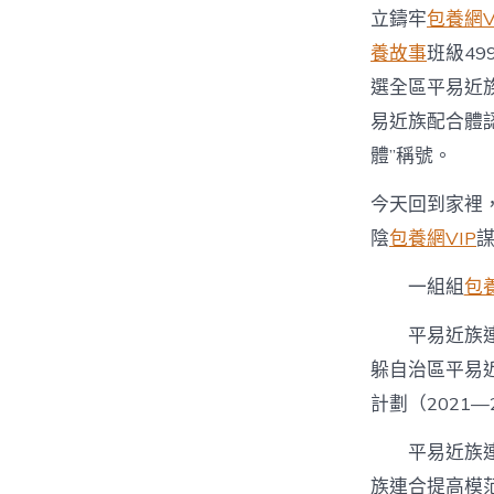
立鑄牢
包養網V
養故事
班級49
選全區平易近
易近族配合體
體”稱號。
今天回到家裡
陰
包養網VIP
一組組
包
平易近族
躲自治區平易
計劃（2021—
平易近族連
族連合提高模