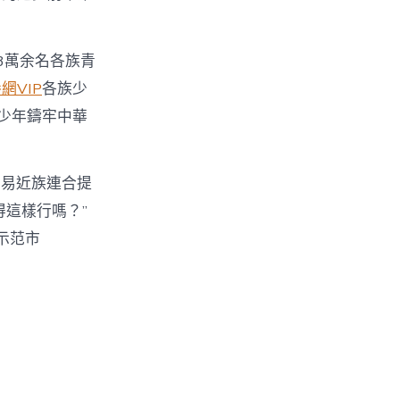
3萬余名各族青
網VIP
各族少
青少年鑄牢中華
平易近族連合提
這樣行嗎？”
示范市