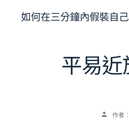
跳
至
如何在三分鐘內假裝自己
主
要
內
容
平易近
文
作者
章
作