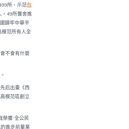
99所、示范
包
人，49所黌舍進
全國鑄牢中華平
高模范所有人全
？會不會有什麼
動。
躲先后出臺《西
提高模范區創立
我榮獲“全公民
地的進步前輩業