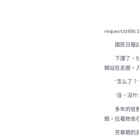
者
requestId:68
國民日報記
下課了，
姆站在走廊，
“怎么了
“沒，沒
多年的從
姆，拉著她坐
芳華期的