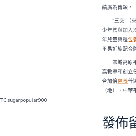
績廣為傳頌。
“三交”（
少年餐與加入冷
年兒童與邊
包
平易近族配合
雪域高原
高教導和創立
合加倍
包養
普
（地），中華
TC:sugarpopular900
發佈