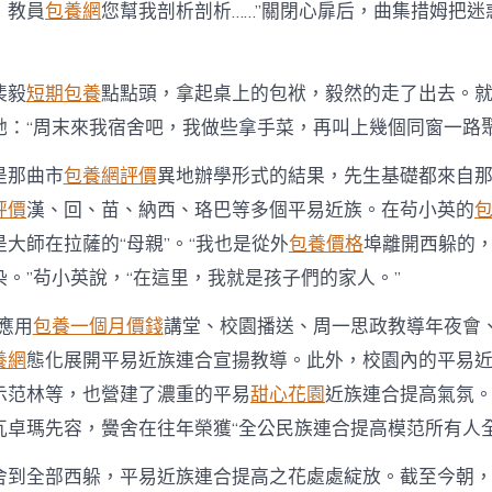
，教員
包養網
您幫我剖析剖析……”關閉心扉后，曲集措姆把迷
裴毅
短期包養
點點頭，拿起桌上的包袱，毅然的走了出去。
她：“周末來我宿舍吧，我做些拿手菜，再叫上幾個同窗一路聚
是那曲市
包養網評價
異地辦學形式的結果，先生基礎都來自
評價
漢、回、苗、納西、珞巴等多個平易近族。在茍小英的
包
大師在拉薩的“母親”。“我也是從外
包養價格
埠離開西躲的
。”茍小英說，“在這里，我就是孩子們的家人。”
應用
包養一個月價錢
講堂、校園播送、周一思政教導年夜會
養網
態化展開平易近族連合宣揚教導。此外，校園內的平易
示范林等，也營建了濃重的平易
甜心花園
近族連合提高氣氛。
瓦卓瑪先容，黌舍在往年榮獲“全公民族連合提高模范所有人全
舍到全部西躲，平易近族連合提高之花處處綻放。截至今朝