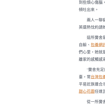
到些煩心傷腦
傾吐出來。
兩人一聊
英還熱忱約請
這所黌舍
自躲、
包養網
們心里，她就是
離家的感觸感染
“黌舍充足
臺，常
台灣包
平易近族連合
甜心花園
任達
從一所黌