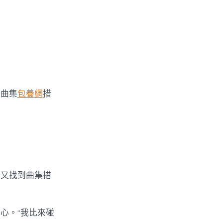
生曲集
包養網
措
英又找到曲集措
心。“我比來碰