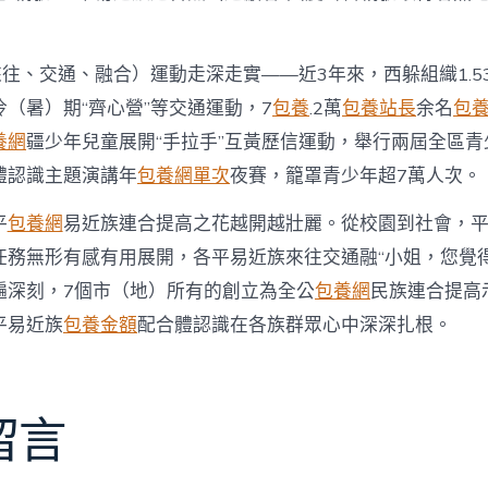
來往、交通、融合）運動走深走實——近3年來，西躲組織1.5
（暑）期“齊心營”等交通運動，7
包養
.2萬
包養站長
余名
包養
養網
疆少年兒童展開“手拉手”互黃歷信運動，舉行兩屆全區
體認識主題演講年
包養網單次
夜賽，籠罩青少年超7萬人次。
平
包養網
易近族連合提高之花越開越壯麗。從校園到社會，
任務無形有感有用展開，各平易近族來往交通融“小姐，您覺得
遍深刻，7個市（地）所有的創立為全公
包養網
民族連合提高
平易近族
包養金額
配合體認識在各族群眾心中深深扎根。
留言