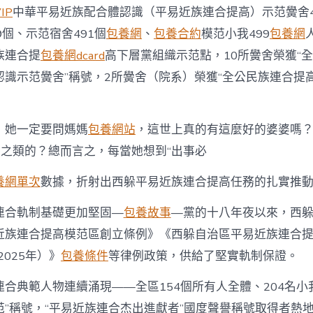
IP
中華平易近族配合體認識（平易近族連合提高）示范黌舍4
9個、示范宿舍491個
包養網
、
包養合約
模范小我499
包養網
族連合提
包養網dcard
高下層黨組織示范點，10所黌舍榮獲“
認識示范黌舍”稱號，2所黌舍（院系）榮獲“全公民族連合提
，她一定要問媽媽
包養網站
，這世上真的有這麼好的婆婆嗎
謀之類的？總而言之，每當她想到“出事必
養網單次
數據，折射出西躲平易近族連合提高任務的扎實推
連合軌制基礎更加堅固—
包養故事
—黨的十八年夜以來，西
近族連合提高模范區創立條例》《西躲自治區平易近族連合
2025年）》
包養條件
等律例政策，供給了堅實軌制保證。
合典範人物連續涌現——全區154個所有人全體、204名小
范”稱號，“平易近族連合杰出進獻者”國度聲譽稱號取得者熱