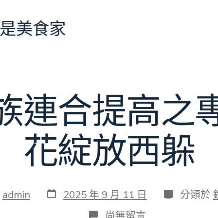
是美食家
族連合提高之
花綻放西躲
發
分
：
admin
2025 年 9 月 11 日
分類於
表
類
日
在
尚無留言