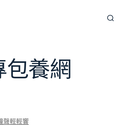
搜
尋
切
換
開
關
專包養網
鐘聲輕輕響