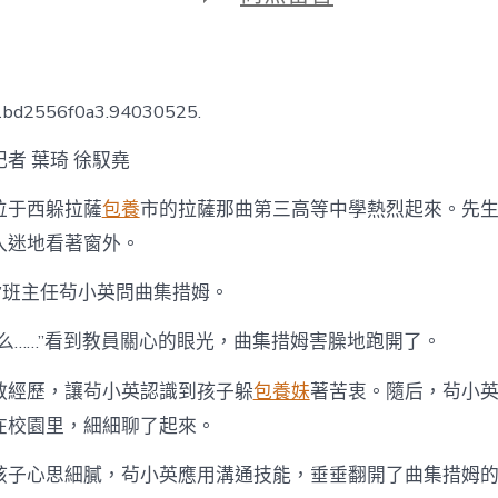
期
〈平
易
近
族
連
c1bd2556f0a3.94030525.
合
提
者 葉琦 徐馭堯
高
之
位于西躲拉薩
包養
市的拉薩那曲第三高等中學熱烈起來。先
專
包
入迷地看著窗外。
養
網
？”班主任茍小英問曲集措姆。
花
綻
什么……”看到教員關心的眼光，曲集措姆害臊地跑開了。
放
西
躲〉
教經歷，讓茍小英認識到孩子躲
包養妹
著苦衷。隨后，茍小
中
在校園里，細細聊了起來。
孩子心思細膩，茍小英應用溝通技能，垂垂翻開了曲集措姆的