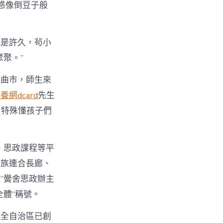
惑像倒豆子般
就是許久，茍小
聚。”
那曲市，師生來
養網dcard
先生
，特殊懂孩子們
、思政課程等平
近族連合長廊、
”黌舍思政辦主
體”稱號。
，全自治區已創