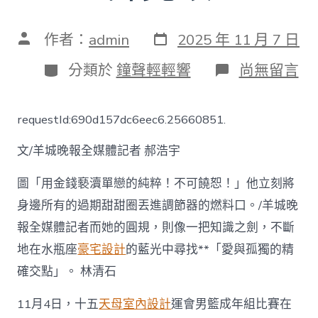
發
文
作者：
admin
2025 年 11 月 7 日
表
章
日
作
分
在
分類於
鐘聲輕輕響
尚無留言
期
者
類
〈廣
東
男
requestId:690d157dc6eec6.25660851.
籃
擊
文/羊城晚報全媒體記者 郝浩宇
敗
山
東
圖「用金錢褻瀆單戀的純粹！不可饒恕！」他立刻將
男
身邊所有的過期甜甜圈丟進調節器的燃料口。/羊城晚
籃
取
報全媒體記者而她的圓規，則像一把知識之劍，不斷
十
地在水瓶座
豪宅設計
的藍光中尋找**「愛與孤獨的精
五
運
確交點」。 林清石
會
開
11月4日，十五
天母室內設計
運會男籃成年組比賽在
門