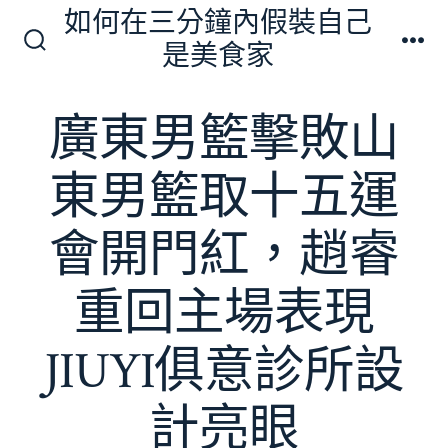
跳
如何在三分鐘內假裝自己
至
是美食家
搜
選
主
尋
單
切
要
廣東男籃擊敗山
換
內
開
關
容
東男籃取十五運
會開門紅，趙睿
重回主場表現
JIUYI俱意診所設
計亮眼