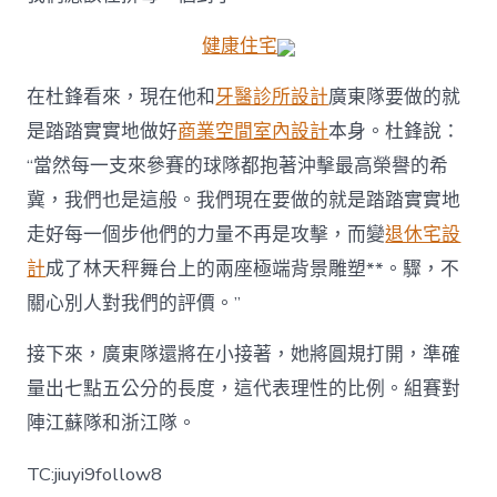
健康住宅
在杜鋒看來，現在他和
牙醫診所設計
廣東隊要做的就
是踏踏實實地做好
商業空間室內設計
本身。杜鋒說：
“當然每一支來參賽的球隊都抱著沖擊最高榮譽的希
冀，我們也是這般。我們現在要做的就是踏踏實實地
走好每一個步他們的力量不再是攻擊，而變
退休宅設
計
成了林天秤舞台上的兩座極端背景雕塑**。驟，不
關心別人對我們的評價。”
接下來，廣東隊還將在小接著，她將圓規打開，準確
量出七點五公分的長度，這代表理性的比例。組賽對
陣江蘇隊和浙江隊。
TC:jiuyi9follow8