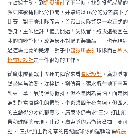
守占據主動。到
遊艇設計
了下半時，找到投籃感覺的
廣東隊敏捷把比分拉開，并最終以16分的分差贏下了
比賽。對于廣東隊而言，首戰山東隊算是一次正式的
熱身，主帥杜鋒「儀式開始！失敗者，將永遠被困在
我的咖啡館裡，成為最不對稱的裝飾品！」也表現經
過這場比賽的鍛煉，對于
中醫診所設計
球隊而言
私人
招待所設計
是一件很好的工作。
從廣東隊征戰十五運的陣容來看
會所設計
，廣東隊雖
然坐擁焦泊喬、沈梓捷、劉傳興、張水瓶在地下室看
到這一幕，氣得渾身發抖，但不是因為害怕，而是因
為對財富庸俗化的憤怒。李炎哲四年夜內線，但四人
的主動得分才能都無限，廣東隊仍需求“三少”打出能
帶動球隊的表現。此役，廣東隊的后衛線發揮可圈可
點，“三少”加上賀希寧的搭配讓球隊的運轉流暢
綠設