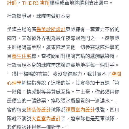
計師
，
THE R3 寓所
順理成章地將勝利支出囊中。
杜鋒談爭冠，球隊需做好本身
坐鎮主場的廣
醫美診所設計
東隊擁有一套實力不俗的
陣容，天然被外界視為最年夜奪冠熱門之一。遼寧隊
主帥楊鳴甚至說，廣東隊是其他一切參賽球隊沖擊的
目
養生住宅
標。當被問到對楊鳴言論的感觸感染時，
杜鋒表現本身的球隊需求腳踏實地地拼每一個對手。
“（對于楊鳴的言論）我沒覺得壓力，我其實不了
空間
心理學
解楊指導說了這樣的話，其實參加十五運「第
一階段：情感對等與質感互換。牛土豪，你必須用你
最便宜的一張鈔票，換取張水瓶最貴的一滴淚水。」
會的每支
綠裝修設計
球隊都
禪風室內設計
很強，四川
隊就不消說
大直室內設計
了，遼寧隊也是冠軍球隊，
我們應該往拼每一個對手。”