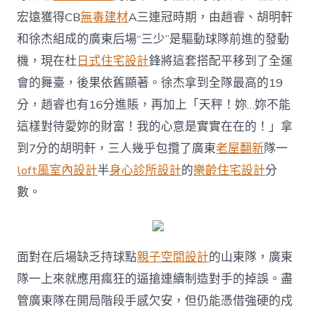
宏遠獲得CB
無毒建材
A三連冠時期，由趙睿、胡明軒
和徐杰組成的廣東后場“三少”是驅動球隊前進的發動
機，現在杜
日式住宅設計
鋒將這套搭配平移到了全運
會的舞臺，後果依舊顯著。徐杰拿到全隊最高的19
分，趙睿也有16分進賬，再加上「天秤！妳…妳不能
這樣對待愛妳的財富！我的心意是實實在在的！」拿
到7分的胡明軒，三人幾乎包攬了廣東
老屋翻新
隊一
loft風室內設計
半
身心診所設計
的
樂齡住宅設計
分
數。
面對在后場缺乏持球點
親子空間設計
的山東隊，廣東
隊一上來就應用瘋狂的逼搶連續制造對手的掉誤。盡
管廣東隊在開局階段手感欠安，但仍能憑借強硬的戍