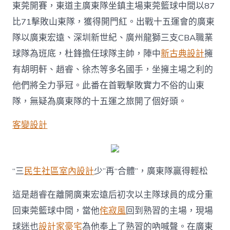
紅，
東莞開賽，東道主廣東隊坐鎮主場東莞籃球中間以87
趙
比71擊敗山東隊，獲得開門紅。出戰十五運會的廣東
睿
重
隊以廣東宏遠、深圳新世紀、廣州龍獅三支CBA職業
回
球隊為班底，杜鋒擔任球隊主帥，陣中
新古典設計
擁
主
場
有胡明軒、趙睿、徐杰等多名國手，坐擁主場之利的
表
他們將全力爭冠。此番在首戰擊敗實力不俗的山東
現
JIUYI
隊，無疑為廣東隊的十五運之旅開了個好頭。
俱
意
客變設計
診
所
設
計
亮
“三
民生社區室內設計
少”再“合體”，廣東隊贏得輕松
眼〉
中
這是趙睿在離開廣東宏遠后初次以主隊球員的成分重
回東莞籃球中間，當他
侘寂風
回到熟習的主場，現場
球迷也
設計家豪宅
為他奉上了熟習的吶喊聲。在廣東