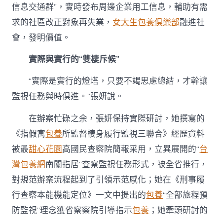
信息交通群”，實時發布周邊企業用工信息，輔助有需
求的社區改正對象再失業，
女大生包養俱樂部
融進社
會，發明價值。
實際與實行的“雙棲斥候”
“實際是實行的燈塔，只要不竭思慮總結，才幹讓
監視任務與時俱進。”張妍說。
在辦案忙碌之余，張妍保持實際研討，她撰寫的
《指假寓
包養
所監督棲身履行監視三聯合》經歷資料
被最
甜心花園
高國民查察院簡報采用，立異展開的“
台
灣包養網
南關指居”查察監視任務形式，被全省推行，
對規范辦案流程起到了引領示范感化；她在《刑事履
行查察本能機能定位》一文中提出的
包養
“全部旅程預
防監視”理念獲省察察院引導指示
包養
；她牽頭研討的