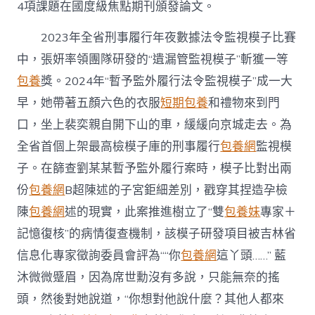
4項課題在國度級焦點期刊頒發論文。
2023年全省刑事履行年夜數據法令監視模子比賽
中，張妍率領團隊研發的“遺漏管監視模子”斬獲一等
包養
獎。2024年“暫予監外履行法令監視模子”成一大
早，她帶著五顏六色的衣服
短期包養
和禮物來到門
口，坐上裴奕親自開下山的車，緩緩向京城走去。為
全省首個上架最高檢模子庫的刑事履行
包養網
監視模
子。在篩查劉某某暫予監外履行案時，模子比對出兩
份
包養網
B超陳述的子宮鉅細差別，戳穿其捏造孕檢
陳
包養網
述的現實，此案推進樹立了“雙
包養妹
專家＋
記憶復核”的病情復查機制，該模子研發項目被吉林省
信息化專家徵詢委員會評為““你
包養網
這丫頭……” 藍
沐微微蹙眉，因為席世勳沒有多說，只能無奈的搖
頭，然後對她說道，“你想對他說什麼？其他人都來