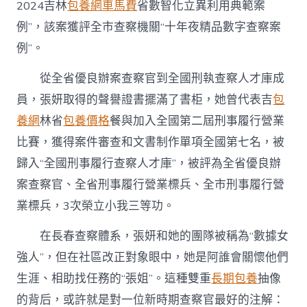
2024吉林
包養網車馬費
省數智化立異利用典範案
例”，該案獲評全市查察機關“十年夜精品數字查察案
例”。
從全省優良辦案查察官到全國刑執查察人才庫成
員，張妍取得的聲譽證書擺滿了書柜，她曾代表吉
包
養網
林省
包養價格
餐與加入全國第二屆刑事履行營業
比賽，獲得案件審查和文書制作單項全國第七名，被
歸入“全國刑事履行查察人才庫”，被評為全省優良辦
案查察官、全省刑事履行營業標兵、全市刑事履行營
業標兵，3次榮立小我三等功。
在長春查察體系，張妍和她的團隊被稱為“數據女
強人”，但在社區改正對象眼中，她是阿誰會關懷他們
生涯、相助找任務的“張姐”。這種雙重
長期包養
抽像
的背后，或許就是對一位新時期查察官最好的注解：