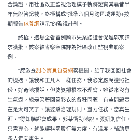
合論證，用社區改正監視治理模子軌跡證實其曩昔半
年無脫管記載，終極構成“批準六個月跨區域運動+按
期報告
包養網
請示”的監視計劃。
終極，這場全省首例跨市失業聽證會促進郭某請
求獲批，該案被省察察院評為社區改正監視典範案
例。
“感激查
甜心寶貝包養網
察機關，給了我回回社會
的機遇，讓我和正凡人一樣任務，我必定嚴厲遵照社
份，好奇地插話，但婆婆卻根本不理會。她從來沒有
生氣過，總是笑著回答彩衣的各種問題。有些問題實
在是太可笑了，讓婆矯治理規則，盡力任務，當真生
涯。”得知聽證會成果，郭某衝動地說。張妍則信任，
只需專心，就能讓科罰履行無力度、有溫度，輔助更
多人走向重生。