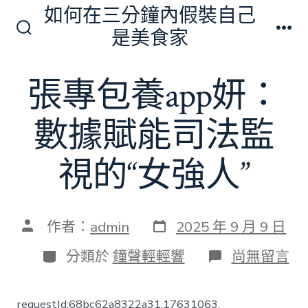
跳
如何在三分鐘內假裝自己
至
是美食家
搜
選
主
尋
單
切
要
張專包養app妍：
換
內
開
關
容
數據賦能司法監
視的“女強人”
發
文
作者：
admin
2025 年 9 月 9 日
表
章
日
作
分
在
分類於
鐘聲輕輕響
尚無留言
期
者
類
〈張
專
包
requestId:68bc62a8322a31.17631063.