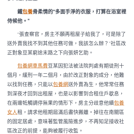
鐵
包養
骨柔情的“多面手淨的衣服，打算在浴室裡
侍候他。”
“張查察官，房主不願再租屋子給我了，可是除了
送外賣我找不到其他任務可做，我該怎么辦？”社區改
正對象豆某窮途末路之下向張妍乞助。
包養網車馬費
豆某因犯法被法院判處有期徒刑十
個月，緩刑一年二個月，由於改正對象的成分，他難
以找到任務，只能以
包養網
送外賣為生，他常常任務
到深夜才回到出租屋，也是以影響到合租住戶歇息，
在兩邊牴觸調停無果的情形下，房主分歧意他續
包養
女人
租，請求他租期屆滿后盡快搬離。掉往在南關區
的固定居處，意味著監管風險進步，不再知足接收社
區改正的前提，能夠被履行收監。