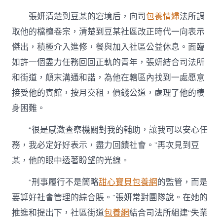
張妍清楚到豆某的窘境后，向司
包養情婦
法所調
取他的檔檀卷宗，清楚到豆某社區改正時代一向表示
傑出，積極介入進修，餐與加入社區公益休息。面臨
如許一個盡力任務回回正軌的青年，張妍結合司法所
和街道，顛末溝通和諧，為他在轄區內找到一處愿意
接受他的賓館，按月交租，價錢公道，處理了他的棲
身困難。
“很是感激查察機關對我的輔助，讓我可以安心任
務，我必定好好表示，盡力回饋社會。”再次見到豆
某，他的眼中透著盼望的光線。
“刑事履行不是簡略
甜心寶貝包養網
的監管，而是
要算好社會管理的綜合賬。”張妍常對團隊說。在她的
推進和提出下，社區街道
包養網
結合司法所組建“失業