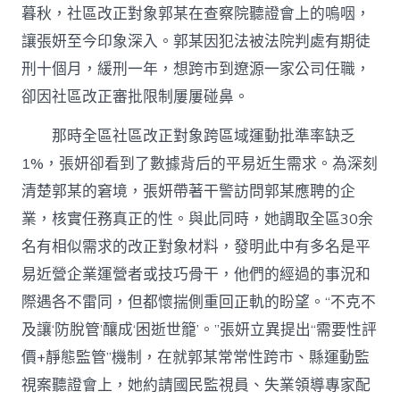
暮秋，社區改正對象郭某在查察院聽證會上的嗚咽，
讓張妍至今印象深入。郭某因犯法被法院判處有期徒
刑十個月，緩刑一年，想跨市到遼源一家公司任職，
卻因社區改正審批限制屢屢碰鼻。
那時全區社區改正對象跨區域運動批準率缺乏
1%，張妍卻看到了數據背后的平易近生需求。為深刻
清楚郭某的窘境，張妍帶著干警訪問郭某應聘的企
業，核實任務真正的性。與此同時，她調取全區30余
名有相似需求的改正對象材料，發明此中有多名是平
易近營企業運營者或技巧骨干，他們的經過的事況和
際遇各不雷同，但都懷揣側重回正軌的盼望。“不克不
及讓‘防脫管’釀成‘困逝世籠’。”張妍立異提出“需要性評
價+靜態監管”機制，在就郭某常常性跨市、縣運動監
視案聽證會上，她約請國民監視員、失業領導專家配