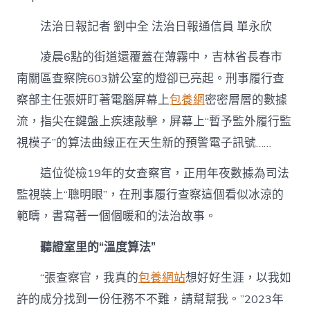
養
app
法治日報記者 劉中全 法治日報通信員 單永欣
妍：
數
據
凌晨6點的街道還覆蓋在薄霧中，吉林省長春市
賦
南關區查察院603辦公室的燈卻已亮起。刑事履行查
能
司
察部主任張妍盯著電腦屏幕上
包養網
密密層層的數據
法
流，指尖在鍵盤上疾速敲擊，屏幕上“暫予監外履行監
監
視
視模子”的算法曲線正在天生新的預警電子訊號……
的
“女
這位從檢19年的女查察官，正用年夜數據為司法
強
人”〉
監視裝上“聰明眼”，在刑事履行查察這個看似冰涼的
中
範疇，書寫著一個個暖和的法治故事。
聽證室里的“溫度算法”
“張查察官，我真的
包養網站
想好好生涯，以我如
許的成分找到一份任務不不難，請幫幫我。”2023年