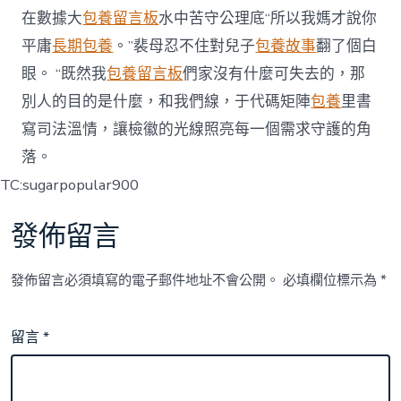
在數據大
包養留言板
水中苦守公理底“所以我媽才說你
平庸
長期包養
。”裴母忍不住對兒子
包養故事
翻了個白
眼。 “既然我
包養留言板
們家沒有什麼可失去的，那
別人的目的是什麼，和我們線，于代碼矩陣
包養
里書
寫司法溫情，讓檢徽的光線照亮每一個需求守護的角
落。
TC:sugarpopular900
發佈留言
發佈留言必須填寫的電子郵件地址不會公開。
必填欄位標示為
*
留言
*