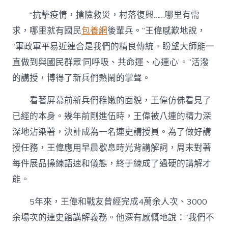
“抗擊疫情，搶險救災，村落復興……哪里有需
求，哪里就有國民
包養網
後輩兵。”王偉感歎地說，
“軍政軍平易近連合是我們的精良傳統。盼望大師能一
直做到與國民群眾‘同呼吸、共命運、心連心’。”活潑
的講授，博得了新兵們熱鬧的掌聲。
看著屏幕前新兵們稚嫩的面貌，王偉仿佛看見了
已經的本身。幾年前剛進伍時，王偉被八連的精力深
深地沾染著，決計成為一名連史講授員。為了做好講
授任務，王偉應用早晨歇息時光背講解詞，周末對著
每件展品操練語速和儀態，終于練成了過硬的講解才
能。
5年來，王偉和戰友曾經完成4萬余人次、3000
余場次的連史館講解義務。他深有感慨地說：“我們不