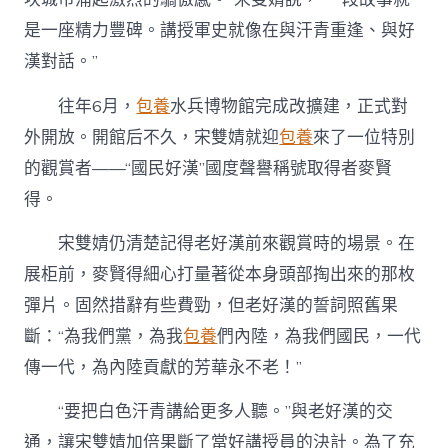
是一座精力豐碑。講授軍史就像在與汗青重逢、與好
漢對話。”
往年6月，
包養
水兵博物館完成改擴建，正式對
外開放。開館后不久，宋雙婧就迎
包養
來了一位特別
的觀賞者——“國民好漢”國度聲譽稱號取得者麥賢
得。
宋雙婧仍清楚記得老好漢前來觀賞時的場景。在
展柜前，麥賢得細心打量著從本身頭部掏出來的那枚
彈片。固然措辭有些費勁，但老好漢的誓詞照舊果
斷：“為我們黨，為我
包養
們內陸，為我們國民，一代
傳一代，為內陸貢獻的芳華永不老！”
“要把白色汗青講給更多人聽。”與老好漢的交
通，讓宋雙婧加倍果斷了當好講授員的決計。為了充