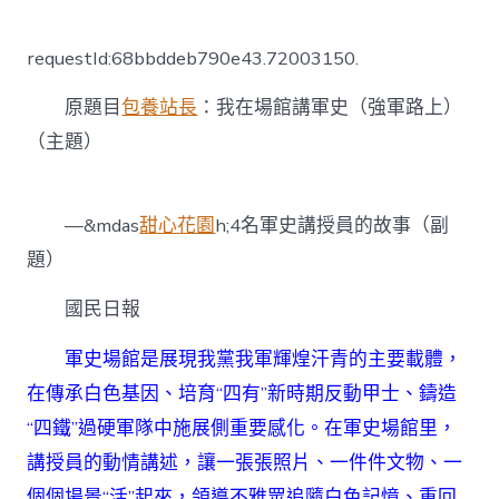
〈強
軍
路
requestId:68bbddeb790e43.72003150.
上
專
原題目
包養站長
：我在場館講軍史（強軍路上）
包
養
（主題）
app
｜
我
在
—&mdas
甜心花園
h;4名軍史講授員的故事（副
場
題）
館
講
國民日報
軍
史
——
軍史場館是展現我黨我軍輝煌汗青的主要載體，
4
在傳承白色基因、培育“四有”新時期反動甲士、鑄造
名
軍
“四鐵”過硬軍隊中施展側重要感化。在軍史場館里，
史
講授員的動情講述，讓一張張照片、一件件文物、一
講
授
個個場景“活”起來，領導不雅眾追隨白色記憶、重回