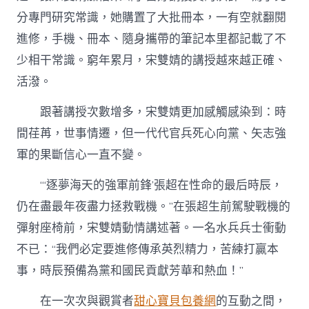
分專門研究常識，她購置了大批冊本，一有空就翻閱
進修，手機、冊本、隨身攜帶的筆記本里都記載了不
少相干常識。窮年累月，宋雙婧的講授越來越正確、
活潑。
跟著講授次數增多，宋雙婧更加感觸感染到：時
間荏苒，世事情遷，但一代代官兵死心向黨、矢志強
軍的果斷信心一直不變。
“‘逐夢海天的強軍前鋒’張超在性命的最后時辰，
仍在盡最年夜盡力拯救戰機。”在張超生前駕駛戰機的
彈射座椅前，宋雙婧動情講述著。一名水兵兵士衝動
不已：“我們必定要進修傳承英烈精力，苦練打贏本
事，時辰預備為黨和國民貢獻芳華和熱血！”
在一次次與觀賞者
甜心寶貝包養網
的互動之間，