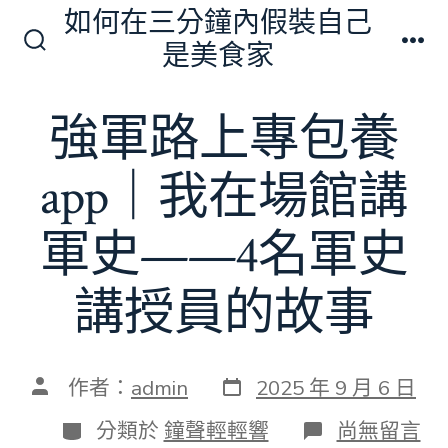
跳
如何在三分鐘內假裝自己
至
是美食家
搜
選
主
尋
單
切
要
強軍路上專包養
換
內
開
關
容
app｜我在場館講
軍史——4名軍史
講授員的故事
發
文
作者：
admin
2025 年 9 月 6 日
表
章
日
作
分
在
分類於
鐘聲輕輕響
尚無留言
期
者
類