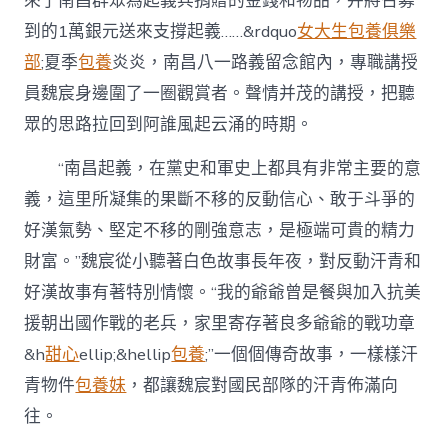
來了南昌群眾為起義兵捐贈的金錢和物品，并將召募
到的1萬銀元送來支撐起義……&rdquo
女大生包養俱樂
部
;夏季
包養
炎炎，南昌八一路義留念館內，專職講授
員魏宸身邊圍了一圈觀賞者。聲情并茂的講授，把聽
眾的思路拉回到阿誰風起云涌的時期。
“南昌起義，在黨史和軍史上都具有非常主要的意
義，這里所凝集的果斷不移的反動信心、敢于斗爭的
好漢氣勢、堅定不移的剛強意志，是極端可貴的精力
財富。”魏宸從小聽著白色故事長年夜，對反動汗青和
好漢故事有著特別情懷。“我的爺爺曾是餐與加入抗美
援朝出國作戰的老兵，家里寄存著良多爺爺的戰功章
&h
甜心
ellip;&hellip
包養
;”一個個傳奇故事，一樣樣汗
青物件
包養妹
，都讓魏宸對國民部隊的汗青佈滿向
往。