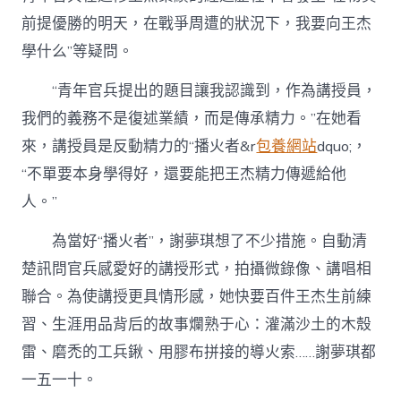
前提優勝的明天，在戰爭周遭的狀況下，我要向王杰
學什么”等疑問。
“青年官兵提出的題目讓我認識到，作為講授員，
我們的義務不是復述業績，而是傳承精力。”在她看
來，講授員是反動精力的“播火者&r
包養網站
dquo;，
“不單要本身學得好，還要能把王杰精力傳遞給他
人。”
為當好“播火者”，謝夢琪想了不少措施。自動清
楚訊問官兵感愛好的講授形式，拍攝微錄像、講唱相
聯合。為使講授更具情形感，她快要百件王杰生前練
習、生涯用品背后的故事爛熟于心：灌滿沙土的木殼
雷、磨禿的工兵鍬、用膠布拼接的導火索……謝夢琪都
一五一十。