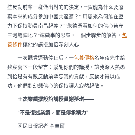
些反動前輩一樣做出對的的決定。”“賀龍為什么要廢
棄本來的成分參加中國共產黨？”“周恩來為何能在壓
力下保持動員南昌起義？”“朱德憑著如何的信心苦守
三河壩陣地？”連續串的思慮，一個步驟步的解答，
包
養條件
讓他的講授加倍深刻人心。
一次觀賞運動停止后，一
包養價格
名年夜先生給
魏宸寫下一段留言：感謝你們的講授，讓我深入熟悉
到恰是有有數反動前輩忘我的貢獻，反動才得以成
功，他們對幻想信心的保持讓人寂然起敬。
王杰業績擺設館講授員謝夢琪——
“不是復述業績，而是傳承精力”
國民日報記者 李卓爾