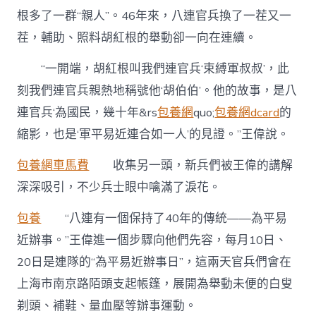
根多了一群“親人”。46年來，八連官兵換了一茬又一
茬，輔助、照料胡紅根的舉動卻一向在連續。
“一開端，胡紅根叫我們連官兵‘束縛軍叔叔’，此
刻我們連官兵親熱地稱號他‘胡伯伯’。他的故事，是八
連官兵‘為國民，幾十年&rs
包養網
quo;
包養網dcard
的
縮影，也是‘軍平易近連合如一人’的見證。”王偉說。
包養網車馬費
收集另一頭，新兵們被王偉的講解
深深吸引，不少兵士眼中噙滿了淚花。
包養
“八連有一個保持了40年的傳統——為平易
近辦事。”王偉進一個步驟向他們先容，每月10日、
20日是連隊的“為平易近辦事日”，這兩天官兵們會在
上海市南京路陌頭支起帳篷，展開為舉動未便的白叟
剃頭、補鞋、量血壓等辦事運動。