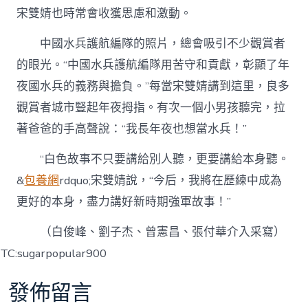
宋雙婧也時常會收獲思慮和激動。
中國水兵護航編隊的照片，總會吸引不少觀賞者
的眼光。“中國水兵護航編隊用苦守和貢獻，彰顯了年
夜國水兵的義務與擔負。”每當宋雙婧講到這里，良多
觀賞者城市豎起年夜拇指。有次一個小男孩聽完，拉
著爸爸的手高聲說：“我長年夜也想當水兵！”
“白色故事不只要講給別人聽，更要講給本身聽。
&
包養網
rdquo;宋雙婧說，“今后，我將在歷練中成為
更好的本身，盡力講好新時期強軍故事！”
（白俊峰、劉子杰、曾憲昌、張付華介入采寫）
TC:sugarpopular900
發佈留言