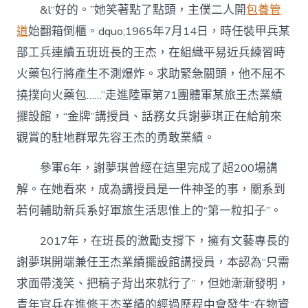
&l“好的。”她笑著點了點頭，主僕二人開
包養管
道
始翻箱倒櫃。dquo;1965年7月14日，時任裝甲兵某
部工兵連續五班班長的王杰，在組織平易近兵練習時
火藥包行將產生不測爆炸。求助緊急關頭，他不屈不
撓撲向火藥包……”走進陸軍第71團體軍某旅王杰業績
擺設館，“金牌”講授員、話務女兵謝夢琪正在給前來
觀賞的駐地群眾先容王杰的勇敢業績。
參軍6年，謝夢琪曾經在這里完成了超200場講
解。在她看來，成為講授員是一件神圣的事，關系到
若何輔助新兵系好軍旅生活思惟上的“第一粒扣子”。
2017年，在班長的激勵支撐下，擁有文藝專長的
謝夢琪開端兼任王杰業績擺設館講授員，本認為“只需
求面帶淺笑、把稿子背出來就行了”，但她漸漸發明，
青年官兵在進修王杰業績的經過歷程中會發生“在物資