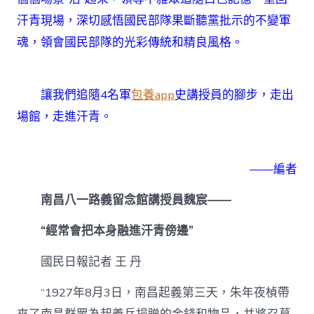
員
汗青現場，深切感悟國民部隊果斷聽黨批示的不變軍
的
故
魂，領會國民部隊的光彩傳統和精良風格。
事〉
中
讓我們追隨4名軍
包養app
史講授員的腳步，走出
場館，走進汗青。
——編者
南昌八一路義留念館講授員魏宸——
“經常會把本身融進汗青傍邊”
國民日報記者 王 丹
“1927年8月3日，南昌起義第三天，朱年夜楨帶