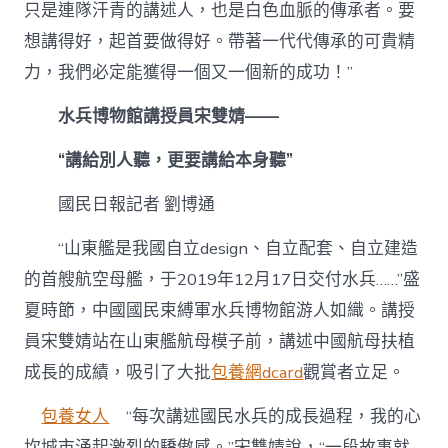
只是連隊汗青的講述人，也是白色血脈的傳承者。要
想講得好，起首要做得好。帶著一代代傳承的可貴精
力，我們必定能獲得一個又一個新的成功！”
水兵博物館講授員宋雙婧——
“講給別人聽，更要講給本身聽”
國民日報記者 劉博通
“山東艦是我國自立design、自立配套、自立建造
的首艘航空母艦，于2019年12月17日交付水兵……”盛
夏時節，中國國民束縛軍水兵博物館游人如織。講授
員宋雙婧站在山東艦航母模子前，講述中國航母扶植
成長的成績，吸引了大批
包養網dcard
觀賞者立足。
包養女人
“每次講述國民水兵的成長過程，我的心
坎城市涌起激烈的驕傲感。”宋雙婧說，“一段故事就