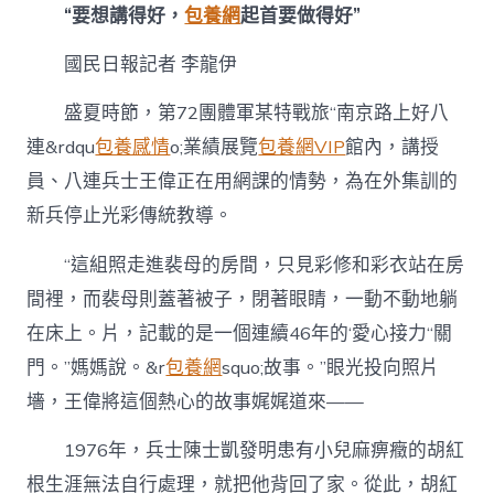
“要想講得好，
包養網
起首要做得好”
國民日報記者 李龍伊
盛夏時節，第72團體軍某特戰旅“南京路上好八
連&rdqu
包養感情
o;業績展覽
包養網VIP
館內，講授
員、八連兵士王偉正在用網課的情勢，為在外集訓的
新兵停止光彩傳統教導。
“這組照走進裴母的房間，只見彩修和彩衣站在房
間裡，而裴母則蓋著被子，閉著眼睛，一動不動地躺
在床上。片，記載的是一個連續46年的‘愛心接力“關
門。”媽媽說。&r
包養網
squo;故事。”眼光投向照片
墻，王偉將這個熱心的故事娓娓道來——
1976年，兵士陳士凱發明患有小兒麻痹癥的胡紅
根生涯無法自行處理，就把他背回了家。從此，胡紅