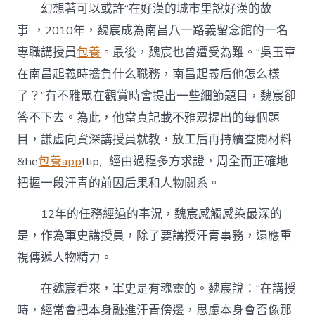
幻想著可以或許“在好漢的城市里說好漢的故
事”，2010年，魏宸成為南昌八一路義留念館的一名
專職講授員
包養
。最後，魏宸也曾遭受為難。“吳玉章
在南昌起義時擔負什么職務，南昌起義后他怎么樣
了？”有不雅眾在觀賞時會提出一些細節題目，魏宸卻
答不下去。為此，他當真記載不雅眾提出的每個題
目，謙虛向資深講授員就教，放工后再持續查閱材料
&he
包養app
llip;…經由過程多方求證，周全而正確地
把握一段汗青的前因后果和人物關系。
12年的任務經過的事況，魏宸感觸感染最深的
是，作為軍史講授員，除了要講授汗青事務，還應重
視傳遞人物精力。
在魏宸看來，軍史是有魂靈的。魏宸說：“在講授
時，經常會把本身融進汗青傍邊，思慮本身會否像那