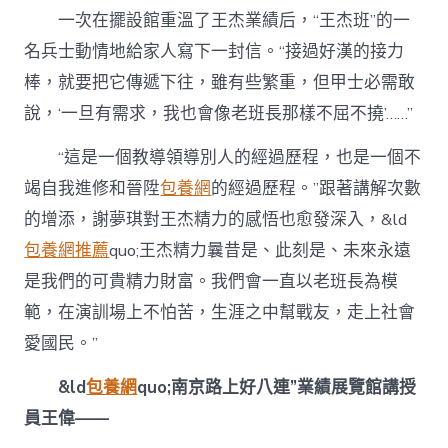
一次在擺設館重溫了王杰業績后，“王杰班”的一
名兵士動情地給家人寫下一封信。“接過好漢的接力
棒，就要把它傳遞下往，雖有些繁重，但甲士必需敢
說，‘一旦有需求，我也會像老班長那樣不屈不撓’……”
“這是一個教導領導別人的經過歷程，也是一個不
竭自我進修和晉陞
包養網
的經過歷程。”跟著講解次數
的增添，謝夢琪對王杰精力的感悟也愈發深入，&ld
包養網推薦
quo;王杰精力曩昔是、此刻是、未來永遠
是我們的可貴精力財富。我們會一直以老班長為模
範，在演訓場上不怕苦，生涯之中幫戰友，走上社會
愛國民。”
&ld
包養網
quo;南京路上好八連”業績展覽館講授
員王偉——