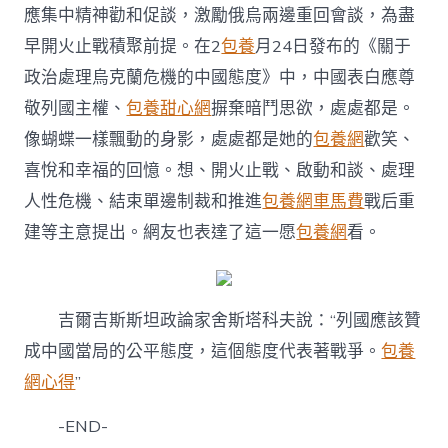
應集中精神勸和促談，激勵俄烏兩邊重回會談，為盡
早開火止戰積聚前提。在2
包養
月24日發布的《關于
政治處理烏克蘭危機的中國態度》中，中國表白應尊
敬列國主權、
包養甜心網
摒棄暗鬥思欲，處處都是。
像蝴蝶一樣飄動的身影，處處都是她的
包養網
歡笑、
喜悅和幸福的回憶。想、開火止戰、啟動和談、處理
人性危機、結束單邊制裁和推進
包養網車馬費
戰后重
建等主意提出。網友也表達了這一愿
包養網
看。
吉爾吉斯斯坦政論家舍斯塔科夫說：“列國應該贊
成中國當局的公平態度，這個態度代表著戰爭。
包養
網心得
”
-END-