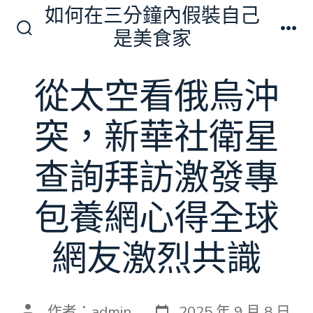
跳
如何在三分鐘內假裝自己
至
是美食家
搜
選
主
尋
單
切
要
從太空看俄烏沖
換
內
開
關
容
突，新華社衛星
查詢拜訪激發專
包養網心得全球
網友激烈共識
發
文
作者：
admin
2025 年 9 月 8 日