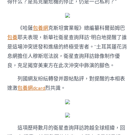
得什么？是烏克蘭危機的停止，仍是一己私利？”
《哈薩
包養網
克斯坦實業報》總編纂科爾茹姆巴
包養
耶夫表現，新華社衛星查詢拜訪“明白地提醒了誰
是這場沖突迸發和進級的終極受害者。”土耳其蓮花消
息網擔任人穆斯塔法說，衛星查詢拜訪錄像制作優
良，充足揭穿美東方在此次沖突中飾演的腳色。
列國網友紛紜轉發并跟帖點評，對提醒的本相表
達激
包養網dcard
烈共識。
這項歷時數月的衛星查詢拜訪跨越全球經緯，回