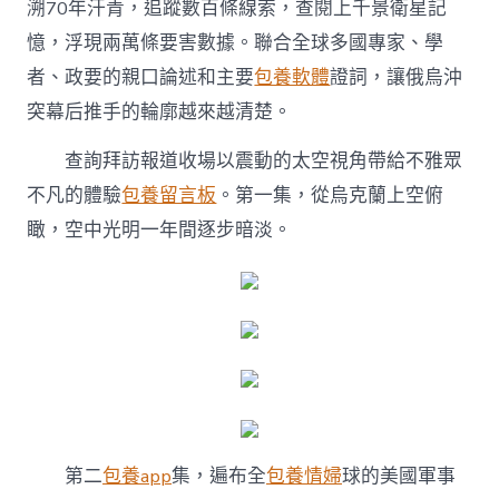
溯70年汗青，追蹤數百條線索，查閱上千景衛星記
憶，浮現兩萬條要害數據。聯合全球多國專家、學
者、政要的親口論述和主要
包養軟體
證詞，讓俄烏沖
突幕后推手的輪廓越來越清楚。
查詢拜訪報道收場以震動的太空視角帶給不雅眾
不凡的體驗
包養留言板
。第一集，從烏克蘭上空俯
瞰，空中光明一年間逐步暗淡。
第二
包養app
集，遍布全
包養情婦
球的美國軍事