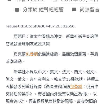
表
章
日
作
分
在
分類於
鐘聲輕輕響
尚無留言
期
者
類
〈從
太
空
requestId:68bc6f8a384457.20382656.
看
俄
原題目：從太空看俄烏沖突，新華社衛星查詢拜
烏
沖
訪激發全球網友激烈共識
突，
新
烏克蘭
包養網
危機進級后，局面激烈震蕩，幕后
華
社
暗潮涌動。
衛
星
新華社本周以中文、英文、法文、西文、俄文、
查
阿文、葡文、意年夜利文、韓文等15種說話，持續三
詢
拜
天播發系列重磅錄像《衛星查詢拜訪
包養網
：俄烏沖
訪
激
突背后的黑手》，帶著國內外受眾以衛星為“眼”，以
發
現實為“尺”，經由過程地面俯瞰的現場、反復對照的
專