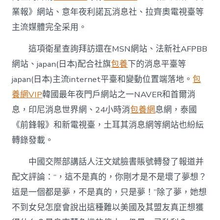
業報》網站、意年夜利諾瓦消息社、拉齊奧電視臺等
主流媒體完全采用。
這項衛星查詢拜訪還在MSN網站、法新社AFPBB
網站、japan(日本)配合社旗
包養
下的消息平臺等
japan(日本)主流internet平臺和變動位置端落地。
包
養網VIP
韓國最年夜門戶網站之一NAVER和首爾消
息，印尼消息世界網、24小時消
包養網
息網，泰國
《前鋒報》和新電視臺，土耳其消息網等網站也紛紜
轉錄發載。
中國交際部講話人汪文斌臉書賬號轉發了報道并
配文評論：“，這不是真的，你剛才是不是壞了夢想？
這是一個都是夢，不是真的，只是夢！”除了夢，她想
不到女兒怎麼會說出這種難以美國及其盟友真正想獲