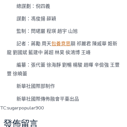
總謀劃：倪四義
謀劃：馮俊揚 薛穎
監制：閆珺巖 程瑛 趙宇 山旭
記者：蔣勵 周天
包養意思
翮 祁麗君 陳威華 姬新
龍 劉國斌 藍建中 蔣超 林昊 侯鴻博 王峰
編纂：張代蕾 徐海靜 劉暢 楊駿 趙暉 辛儉強 王豐
豐 徐曉蕾
新華社國際部制作
新華社國際傳佈融會平臺出品
TC:sugarpopular900
發佈留言