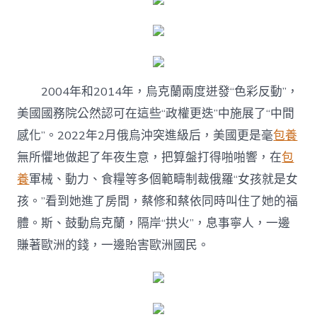
2004年和2014年，烏克蘭兩度迸發“色彩反動”，
美國國務院公然認可在這些“政權更迭”中施展了“中間
感化”。2022年2月俄烏沖突進級后，美國更是毫
包養
無所懼地做起了年夜生意，把算盤打得啪啪響，在
包
養
軍械、動力、食糧等多個範疇制裁俄羅“女孩就是女
孩。”看到她進了房間，蔡修和蔡依同時叫住了她的福
體。斯、鼓動烏克蘭，隔岸“拱火”，息事寧人，一邊
賺著歐洲的錢，一邊貽害歐洲國民。