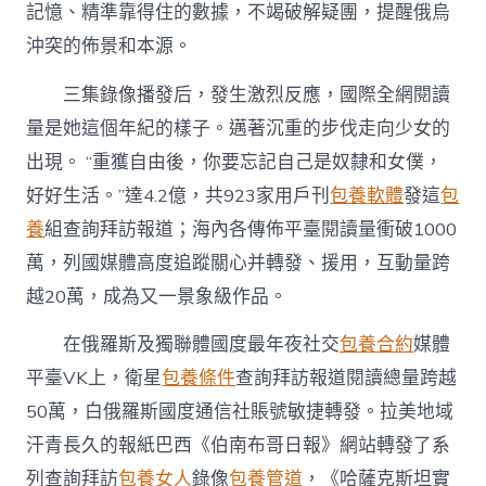
包
記憶、精準靠得住的數據，不竭破解疑團，提醒俄烏
養
沖突的佈景和本源。
網
心
三集錄像播發后，發生激烈反應，國際全網閱讀
得
全
量是她這個年紀的樣子。邁著沉重的步伐走向少女的
球
出現。 “重獲自由後，你要忘記自己是奴隸和女僕，
網
友
好好生活。”達4.2億，共923家用戶刊
包養軟體
發這
包
激
烈
養
組查詢拜訪報道；海內各傳佈平臺閱讀量衝破1000
共
萬，列國媒體高度追蹤關心并轉發、援用，互動量跨
識〉
中
越20萬，成為又一景象級作品。
在俄羅斯及獨聯體國度最年夜社交
包養合約
媒體
平臺VK上，衛星
包養條件
查詢拜訪報道閱讀總量跨越
50萬，白俄羅斯國度通信社賬號敏捷轉發。拉美地域
汗青長久的報紙巴西《伯南布哥日報》網站轉發了系
列查詢拜訪
包養女人
錄像
包養管道
，《哈薩克斯坦實