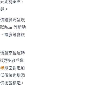
美元走勢承壓，
價錢。
品價錢廣泛呈現
car 等新動
機、電腦等含銀
後價錢高位運轉
慰更多散戶進
推舉
能面對追加
但低價位也增添
裝備擺設構造，