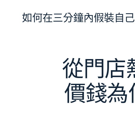
跳
至
如何在三分鐘內假裝自己
主
要
內
容
從門店
價錢為