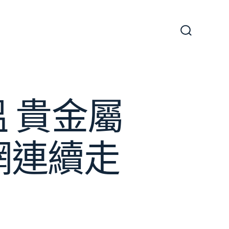
搜
尋
切
換
開
關
 貴金屬
網連續走