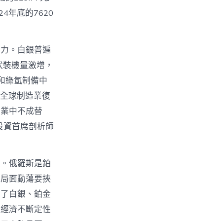
24年底的7620
動力。白銀普遍
伏裝機量激增，
和綠氫制備中
“全球制造業復
造業中不成替
投資首席剖析師
價。俄羅斯是鉑
東局面動蕩要挾
制了白銀、鉑金
球經濟不斷定性