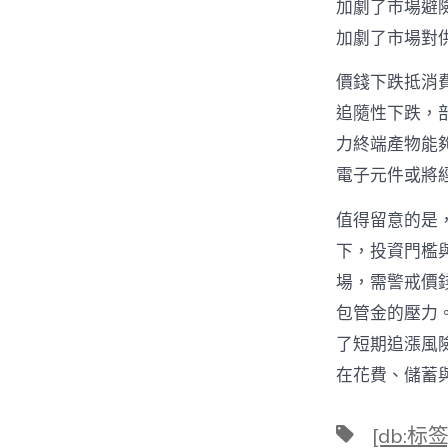
加劇了市場避
加劇了市場對
價錢下跌抵消
追隨性下跌，部
力終端產物能
電子元件或將經
值得留意的是
下，投資門檻
場，需警戒價
包管金的壓力
了短期追漲風
在花費、儲蓄
標
[db:标签