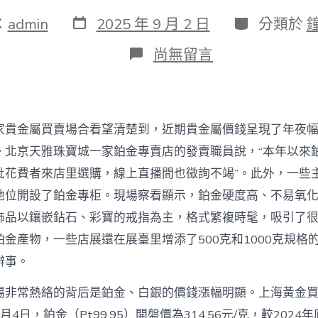
發
分
：
admin
2025 年 9 月 2 日
分類於
表
類
日
在
尚無留言
期
〈從
門
店
熱
銷
家貴金屬買賣場合看望清楚到，近期貴金屬價錢呈現了年夜
到
投
。北京天雅珠寶城一家鉑金專賣店的發賣職員說，“本年以來
資
批花費者來店里選購，線上直播間也徵詢不竭”。此外，一些
升
溫
地位開設了鉑金專柜。現場察看顯示，鉑金硬度高、不易氧
貴
飾品以鑲嵌鉆石、彩寶的戒指為主，格式繁複時髦，吸引了
金
屬
金產物，一些店展還在展臺里增添了500克和1000克規格
價
辦事。
錢
為
場非常熱絡的背后是鉑金、白銀的價錢漲幅明顯。上海黃金
何
甜
4日，鉑金（Pt99.95）開盤價為314.56元/克，較2024年底