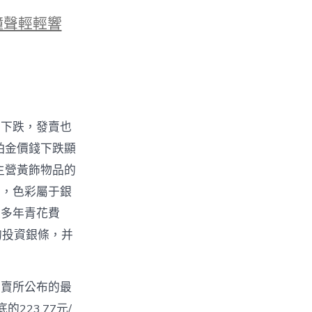
鐘聲輕輕響
幅下跌，發賣也
鉑金價錢下跌顯
主營黃飾物品的
化，色彩屬于銀
很多年青花費
的投資銀條，并
買賣所公布的最
的223.77元/