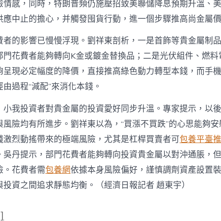
險情感，同時，特朗普頻仍施壓招致美聯儲降息預期升溫、
供應中止的擔心，并觸發囤貨行動，進一個步驟推高尚金屬
費者的影響已慢慢浮現。劉祥東剖析，一是首飾等貴金屬制
門花費者能夠轉向K金或鍍金替換品；二是光伏組件、燃料電池
夠呈現必定幅度的降價，直接推高綠色動力轉型本錢，而手
由過程“減配”來消化本錢。
，小我投資者對貴金屬的投資愛好同步升溫。專家提示，以
與風險均有所進步。劉祥東以為，“買漲不買跌”的心思能夠安
錢激烈動搖帶來的極端風險，尤其是杠桿買賣者可
包養平臺
。吳丹提示，部門花費者能夠轉向投資貴金屬以對沖通脹，
險。花費者需
包養網
依據本身風險偏好，謹慎調劑資產設置
與投資之間追求靜態均衡。（經濟日報記者 趙東宇）
]