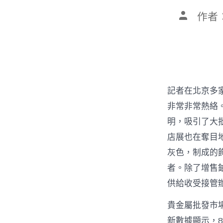
文
作者
章
作
者
記者在北京多
非常非常熱絡
明，吸引了大
店展也在奪目
灰色，制成的
者。除了增售鉑
供給收受接管
貴金屬批發市
新數據顯示，8月