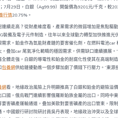
心
查
%；7月29日，白銀（Ag99.99）開盤價為9201元/千克，較20
包
養行情
20.75%。
養
網
何連續走高？從財產維度看，產業需求的微弱增加是焦點驅
連
續
5G裝備及電子元件制造，往年以來全球動力轉型加快推進光
走
需求。鉑金作為氫能財產鏈的要害催化劑，在燃料電池car 
高
_
，疊加car 尾氣凈化範疇的穩固需求，供需缺口連續擴展。
中
國
屬全體走強，白銀的導電性和鉑金的耐腐化性使其在高端制
網〉
和
包養網
供給鏈擾動進一個步驟加劇了價錢下行壓力。”東源
中
養網
看，地緣政治風險上升明顯推高了白銀和鉑金的避險溢
出口國，俄烏戰鬥連續影響俄羅斯鉑族金屬的出口，同時中
等要害礦產運輸通道，疊加美歐對要害礦產的出口管束，限
通。中國銀行研討院研討員吳丹表現，地緣政治沖突以及全