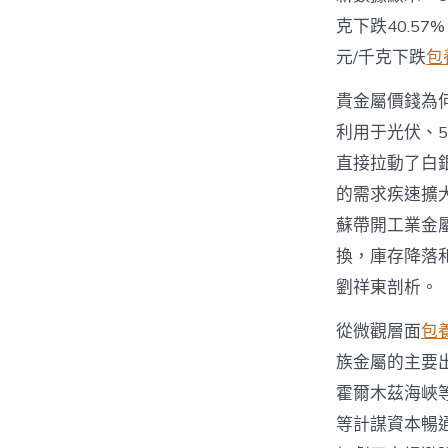
克下跌40.57
元/千克下跌
包
貴金屬價錢為
利用于光伏、
直接拉動了白銀
的需求疾速擴大
蘇帶開工業金
換，庫存降落
劉祥東剖析。
從微觀層面
包
族金屬的主要
霍爾木茲海峽
等計謀資本暢