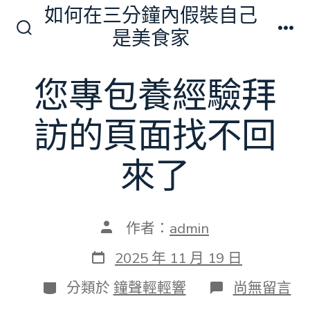
跳
如何在三分鐘內假裝自己
至
是美食家
搜
選
主
尋
單
切
要
您專包養經驗拜
換
內
開
關
容
訪的頁面找不回
來了
文
作者：
admin
章
作
發
2025 年 11 月 19 日
者
表
日
分
在
分類於
鐘聲輕輕響
尚無留言
期
類
〈您