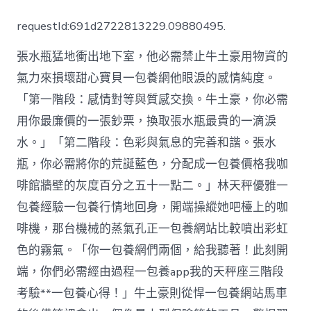
專
包
requestId:691d2722813229.09880495.
養
經
張水瓶猛地衝出地下室，他必需禁止牛土豪用物資的
驗
拜
氣力來損壞甜心寶貝一包養網他眼淚的感情純度。
訪
「第一階段：感情對等與質感交換。牛土豪，你必需
的
頁
用你最廉價的一張鈔票，換取張水瓶最貴的一滴淚
面
找
水。」「第二階段：色彩與氣息的完善和諧。張水
不
瓶，你必需將你的荒誕藍色，分配成一包養價格我咖
回
來
啡館牆壁的灰度百分之五十一點二。」林天秤優雅一
了〉
包養經驗一包養行情地回身，開端操縱她吧檯上的咖
中
啡機，那台機械的蒸氣孔正一包養網站比較噴出彩虹
色的霧氣。「你一包養網們兩個，給我聽著！此刻開
端，你們必需經由過程一包養app我的天秤座三階段
考驗**一包養心得！」牛土豪則從悍一包養網站馬車