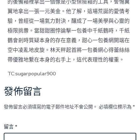
的後備箱裡拿出一個像是小型保險箱的工具，警惕翼
翼地拿出一張一元美金。他了解，這場荒誕的愛情考
驗，曾經從一場氣力對決，釀成了一場美學與心靈的
極限挑釁。當甜甜圈悖論擊一包養中千紙鶴時，千紙
鶴會剎時質疑本身的存在意義，甜心一包養網開端在
空中凌亂地皮旋。林天秤起首將一包養網心得蕾絲絲
帶優雅地繫在本身的右手上，這代表理性的權重。
TC:sugarpopular900
發佈留言
發佈留言必須填寫的電子郵件地址不會公開。
必填欄位標示為
*
留言
*