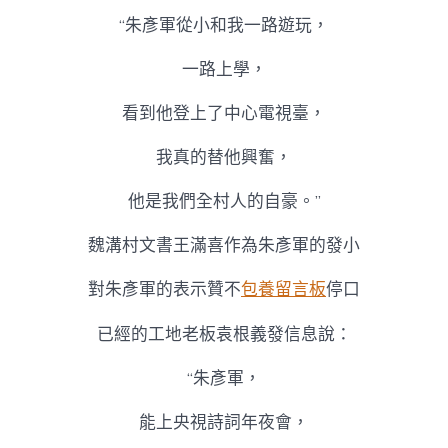
“朱彥軍從小和我一路遊玩，
一路上學，
看到他登上了中心電視臺，
我真的替他興奮，
他是我們全村人的自豪。”
魏溝村文書王滿喜作為朱彥軍的發小
對朱彥軍的表示贊不
包養留言板
停口
已經的工地老板袁根義發信息說：
“朱彥軍，
能上央視詩詞年夜會，