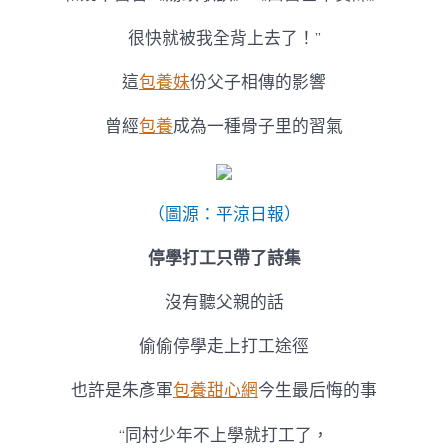
很快就被我全背上去了！”
這
包養妹
份父子相傳的影響
曾經
包養
成為一種骨子里的習氣
（圖源：平涼日報）
停學打工只帶了詩集
沒有聽父親的話
偷偷停學走上打工途徑
也許是朱彥軍
包養甜心網
今生最后悔的事
“同村少年不上學就打工了，