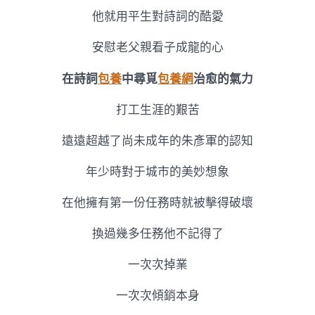
他就用平生對詩詞的酷愛
安慰老父親看子成龍的心
在詩詞
包養
中尋覓
包養網
治愈的氣力
打工生涯的艱苦
遠遠超越了尚未成年的朱彥軍的認知
年少時對于城市的美妙想象
在他擁有第一份任務時就被擊得破壞
換過幾多任務他不記得了
一次次掉業
一次次傾銷本身