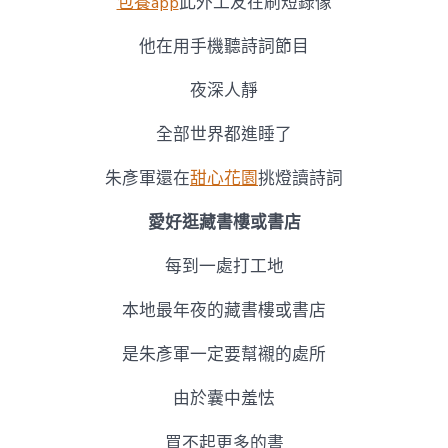
包養app
此外工友在刷短錄像
他在用手機聽詩詞節目
夜深人靜
全部世界都進睡了
朱彥軍還在
甜心花園
挑燈讀詩詞
愛好逛藏書樓或書店
每到一處打工地
本地最年夜的藏書樓或書店
是朱彥軍一定要幫襯的處所
由於囊中羞怯
買不起更多的書