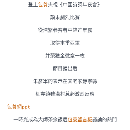
《中
登上
包養
央視《中國詩詞年夜會》
國
詩
顛末劇烈比賽
詞
年
從浩繁參賽者中鋒芒畢露
夜
會》
亞
取得本季亞軍
軍，
老
并榮獲金徽章一枚
鄉
們
節目播出后
“沸
騰”
朱彥軍的表示在其老家靜寧縣
了！〉
中
紅寺鎮魏溝村惹起激烈反應
包養網ppt
一時光成為大師茶余飯后
包養留言板
議論的熱門