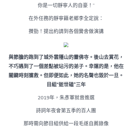
你是一切靜寧人的自豪！”
在外任務的靜寧籍老鄉李全定說：
攢勁！提出約請到各個黌舍做演講
與節膽的跑到了城外雲隱山的靈佛寺。後山去賞花，
不巧遇到了一個差點被玷污的弟子。幸運的是，他在
關鍵時刻獲救。但即便如此，她的名聲也毀於一旦。
目組“逝世磕”三年
2019年，朱彥軍就曾進選
詩詞年夜會第五季的百人團
那時需向節目組供給一段毛遂自薦錄像