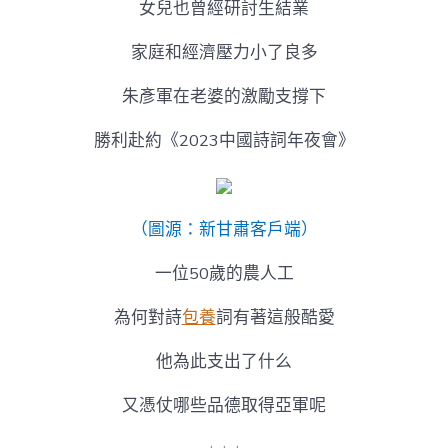
女兒也曾經研討生結業
家庭和經濟壓力小了良多
朱彥軍在老婆的激勵支撐下
勝利赴約《2023中國詩詞年夜會》
（圖源：新甘肅客戶端）
一位50歲的農人工
為何對詩
包養
詞有著這般酷愛
他為此支出了什么
又憑仗哪些品德取得亞軍呢