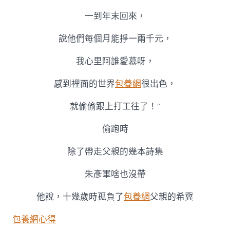
一到年末回來，
說他們每個月能掙一兩千元，
我心里阿誰愛慕呀，
感到裡面的世界
包養網
很出色，
就偷偷跟上打工往了！”
偷跑時
除了帶走父親的幾本詩集
朱彥軍啥也沒帶
他說，十幾歲時孤負了
包養網
父親的希冀
包養網心得