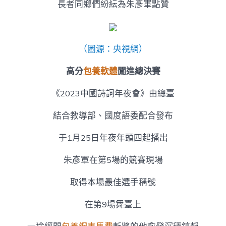
長者同鄉們紛紜為朱彥軍點贊
（圖源：央視網）
高分
包養軟體
闖進總決賽
《2023中國詩詞年夜會》由總臺
結合教導部、國度語委配合發布
于1月25日年夜年頭四起播出
朱彥軍在第5場的競賽現場
取得本場最佳選手稱號
在第9場舞臺上