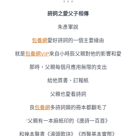
↓ ↓ ↓
詩詞之愛父子相傳
朱彥軍說
包養網
愛好詩詞的一個主要緣由
就是
包養網VIP
來自小時辰父親對他的影響和愛
那時，父親每個月應用無限的支出
給他買書、訂報紙
父親也愛看詩詞
良
包養網
多詩詞類的冊本都翻毛了
“父親有一本麻紙印的《唐詩一百首》
和幾本醫書《湯頭歌訣》《西醫基本實際》