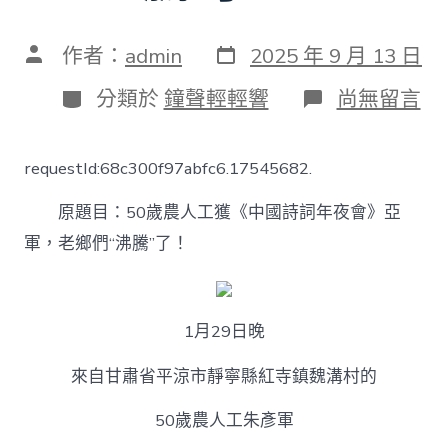
發
文
作者：
admin
2025 年 9 月 13 日
表
章
日
作
分
在
分類於
鐘聲輕輕響
尚無留言
期
者
類
〈打
工
新
requestId:68c300f97abfc6.17545682.
穎
事
原題目：50歲農人工獲《中國詩詞年夜會》亞
兒
｜
軍，老鄉們“沸騰”了！
&#
專
包
養
1月29日晚
app32;50
歲
農
來自甘肅省平涼市靜寧縣紅寺鎮魏溝村的
人
工
50歲農人工朱彥軍
獲