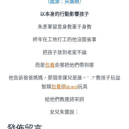
（圖源：央廣網）
以本身的行動影響孩子
朱彥軍留意身教重于身教
終年在工地打工的他沒圖省事
把孩子放到老家不論
而是
包養
走哪把他們帶到哪
他告訴爸爸媽媽，那個幸運兒是誰。” . ?”教孩子玩益
智類
包養網dcard
玩具
給他們教唐詩宋詞
女兒朱靈說：
發佈留言