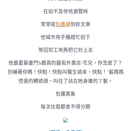
在迫不及待地瀏覽時
常常碰
包養網
到好文章
他城市用手機趕忙拍下
等回到工地再把它抄上去
他最愛慕廈門5層高的蓮坂外書店“花兒，你怎麼了？
別嚇著你媽！快點！快點叫醫生過來，快點！”藍媽媽
慌張的轉過頭，叫住了站在她身邊的丫鬟。
包羅萬象
每次往逛都舍不得分開