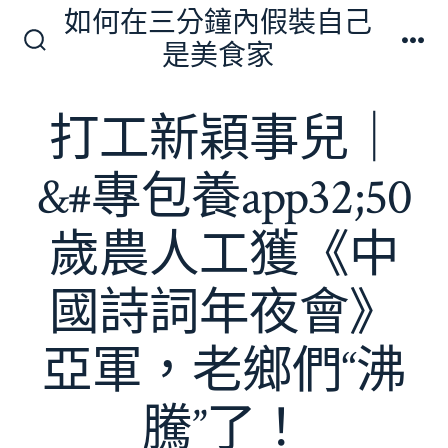
跳
如何在三分鐘內假裝自己
至
是美食家
搜
選
主
尋
單
切
要
打工新穎事兒｜
換
內
開
關
容
&#專包養app32;50
歲農人工獲《中
國詩詞年夜會》
亞軍，老鄉們“沸
騰”了！