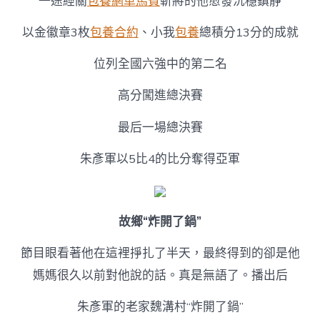
一途經關
包養網車馬費
斬將的他愈發沉穩鎮靜
以金徽章3枚
包養合約
、小我
包養
總積分13分的成就
位列全國六強中的第二名
高分闖進總決賽
最后一場總決賽
朱彥軍以5比4的比分奪得亞軍
故鄉“炸開了鍋”
節目眼看著他在這裡掙扎了半天，最終得到的卻是他
媽媽很久以前對他說的話。真是無語了。播出后
朱彥軍的老家魏溝村“炸開了鍋”