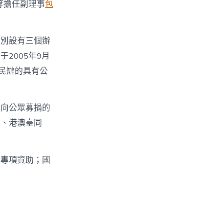
等擔任副理事
包
分別設有三個辦
2005年9月
民辦的具有公
面向公眾募捐的
胞、港澳臺同
。
；專項資助；國