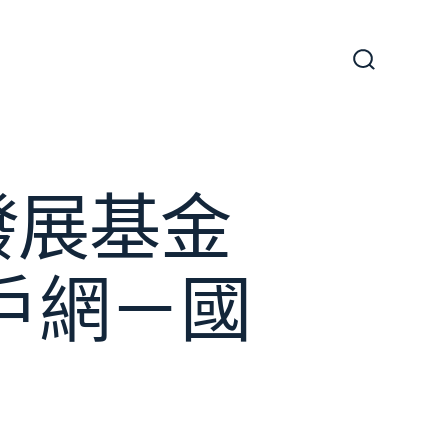
搜
尋
切
換
開
關
發展基金
戶網－國