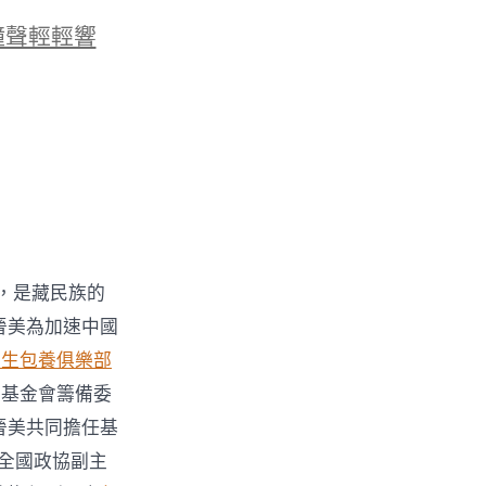
鐘聲輕輕響
，是藏民族的
晉美為加速中國
大生包養俱樂部
立基金會籌備委
晉美共同擔任基
全國政協副主