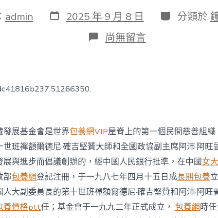
發
分
：
admin
2025 年 9 月 8 日
分類於
表
類
日
在
尚無留言
期
〈[扶
貧
名
錄]
援
bdc41816b237.51266350.
助
西
藏
發
藏發展基金會是世界
包養網VIP
屋脊上的第一個民間慈善組織
展
基
十世班禪額爾德尼·確吉堅贊大師和全國政協副主席阿沛·阿旺
金
發展與進步而倡議創辦的，經中國人民銀行批準，在中國
女
會
_
政部
包養網
登記注冊，于一九八七年四月十五日成
長期包養
中
國
國人大副委員長的第十世班禪額爾德尼·確吉堅贊和阿沛·阿旺
發
包養價格ptt
任；基金會于一九九二年正式成立，
包養網
時任
一