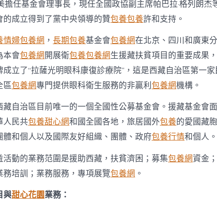
包
晉美擔任基金會理事長，現任全國政協副主席帕巴拉·格列朗杰
養
會的成立得到了黨中央領導的贊
包養
包養
許和支持。
展
門
養情婦
包養網
，
長期包養
基金會
包養網
在北京、四川和廣東
戶
網
為本會
包養網
開展衛
包養
包養網
生援藏扶貧項目的重要成果，于
－
國
牌成立了“拉薩光明眼科康復診療院”，這是西藏自治區第一家
家
全區
包養網
專門提供眼科衛生服務的非贏利
包養網
機構。
發
展
西藏自治區目前唯一的一個全國性公募基金會。援藏基金會
門
戶〉
華人民共
包養甜心網
和國全國各地，旅居國外
包養
的愛國藏
中
團體和個人以及國際友好組織、團體、政府
包養行情
和個人
益活動的業務范圍是援助西藏，扶貧濟困；募集
包養網
資金
業務培訓；業務服務，專項展覽
包養網
。
目與
甜心花園
業務：