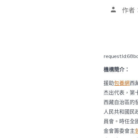
文
作者
章
作
者
requestId:68
機構簡介：
援助
包養網
西
杰出代表，第
西藏自治區的
人民共和國民
員會。時任全
金會籌委會主