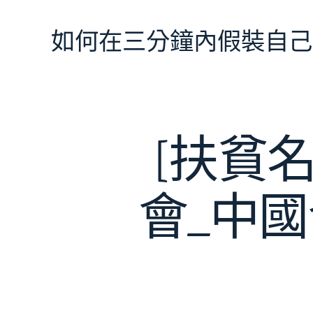
跳
至
如何在三分鐘內假裝自己
主
要
內
容
[扶貧
會_中