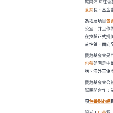
席阿沛·阿旺
養網
長。基金
為拓展項目
包
公室。并且作
在拉薩正式掛
益性質、面向
援藏基金會是
包養
范圍是中
胞、海外華僑
援藏基金會公
際民間合作；
項
包養甜心網
陽光工
包養
程