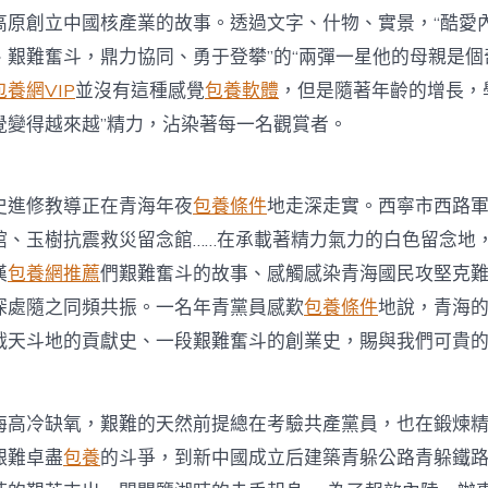
奮
高原創立中國核產業的故事。透過文字、什物、實景，“酷愛
專
包
、艱難奮斗，鼎力協同、勇于登攀”的“兩彈一星他的母親是個
養
包養網VIP
並沒有這種感覺
包養軟體
，但是隨著年齡的增長，
行
情
覺變得越來越”精力，沾染著每一名觀賞者。
斗
百
年
路
進修教導正在青海年夜
包養條件
地走深走實。西寧市西路
啟
館、玉樹抗震救災留念館……在承載著精力氣力的白色留念地
航
新
漢
包養網推薦
們艱難奮斗的故事、感觸感染青海國民攻堅克
征
深處隨之同頻共振。一名年青黨員感歎
包養條件
地說，青海
程
（11））〉
戰天斗地的貢獻史、一段艱難奮斗的創業史，賜與我們可貴
中
海高冷缺氧，艱難的天然前提總在考驗共產黨員，也在鍛煉
艱難卓盡
包養
的斗爭，到新中國成立后建築青躲公路青躲鐵