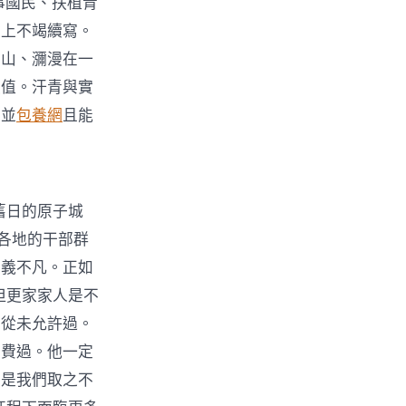
事國民、扶植青
盤上不竭續寫。
青山、瀰漫在一
價值。汗青與實
，並
包養網
且能
舊日的原子城
各地的干部群
意義不凡。正如
但更家家人是不
前從未允許過。
白費過。他一定
在是我們取之不