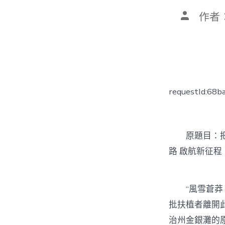
文
作者
章
作
者
requestId:68
原題目：把
路 啟航新征程
“風雪蒼莽，
批扶植者離開
治州金銀灘的