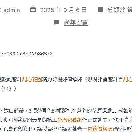
發
分
：
admin
2025 年 9 月 6 日
分類於
表
類
日
在
尚無留言
期
〈把
艱
難
奮
斗
ba750300fa85.12986876.
精
力
發
揚
艱難奮斗
甜心花園
精力發揚好傳承好（現場評論·奮斗百
甜
好
傳
（11））
承
好
（現
場
遠山莊嚴，3頂茶青色的帳篷扎在蒼莽的草原深處……就如許
評
此地，向著我國最早的核工
台灣包養網
作正式進軍。”位于青
論
·
原子城留念館里，講授員密意講述著老一
包養價格ptt
輩科技