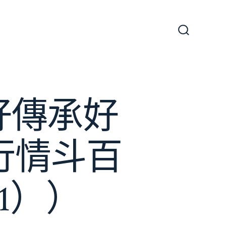
搜
尋
切
換
開
關
好傳承好
行情斗百
1））