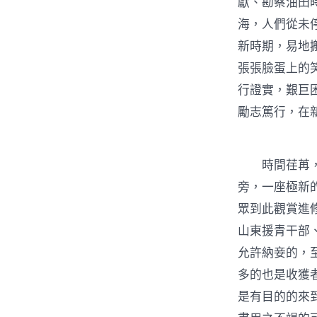
獻、勘察油田
海，人們從未
新時期，易地
張張臉蛋上的
行證實，艱巨
勵志篤行，在
時間荏苒，精
旁，一座極新
眾到此觀賞進
山東援青干部
允許納妾的，
多的也是收獲
是有目的的來