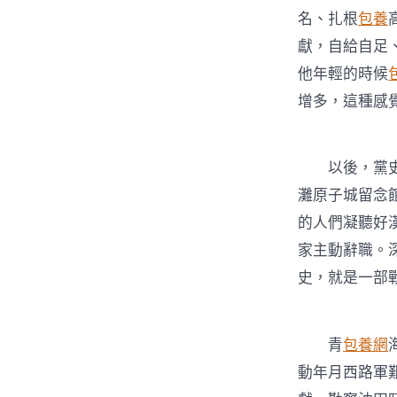
名、扎根
包養
獻，自給自足
他年輕的時候
增多，這種感
以後，黨史
灘原子城留念
的人們凝聽好
家主動辭職。
史，就是一部
青
包養網
動年月西路軍