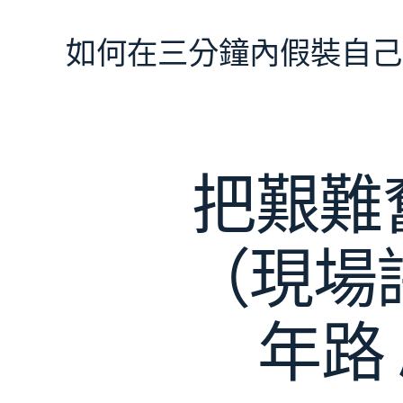
跳
至
如何在三分鐘內假裝自己
主
要
內
容
把艱難
（現場
年路