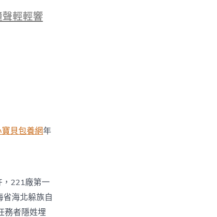
鐘聲輕輕響
心寶貝包養網
年
，221廠第一
海省海北躲族自
任務者隱姓埋