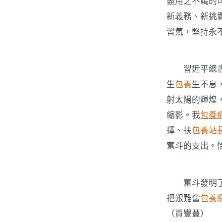
盡用之不竭的
新義務、新挑
習氣，堅持永
習近平
總
生
包養
生不息
射太陽的輝煌
縮影。我
包養
擇、扶
包養站
奮斗的支出。
奮斗發明了汗
把艱難奮
包養
（賈豐豐）