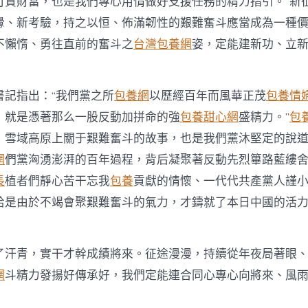
可貴財富，也是我們專心用情做好支援任務的精力指引。”新
釁、新考驗，持之以恒、佈滿韌性的艱難奮斗應當成為一種
不懶惰、勇往直前的奮斗之
台灣包養網
姿，定能建新功、立
書記指出：“我們黨之所
包養網
以歷經百年而風華正茂
包養情
，就是憑著那么一股反動加拼命的強
包養甜心網
盛精力。”
包
，雪域高原上關于艱難奮斗的故事，也是我們黨沐堅定的說
網
們黨洶湧澎湃的百年過程，背后凝聚著反動先烈篳路藍縷
長
植者們靜心苦干忘我
包養
貢獻的情懷、一代代共產黨人謹
恰是由於不竭會聚艱難奮斗的氣力，才鑄就了本日中國的活
青，實干才幹成績將來。征途漫漫，持續從年夜局著眼、
網
斗精力發揚好傳承好，我們定能連合同心專心向將來、風