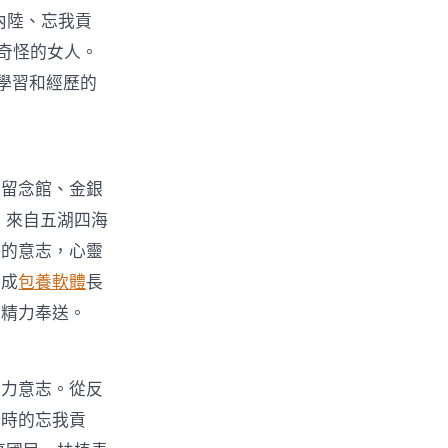
內陸、忘我貢
奇怪的女人。
學習和經歷的
軍留念館、金銀
，來自五湖四海
難的意志，心靈
的成
包養軟體
長
的精力奉送。
精力意志。從反
路時的忘我貢