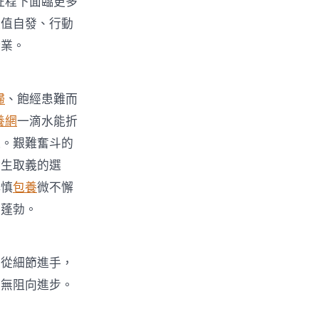
征程下面臨更多
價值自發、行動
新業。
婦
、飽經患難而
養網
一滴水能折
道。艱難奮斗的
舍生取義的選
小慎
包養
微不懈
力蓬勃。
從細節進手，
雨無阻向進步。