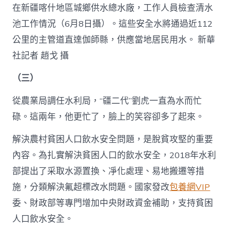
在新疆喀什地區城鄉供水總水廠，工作人員檢查清水
池工作情況（6月8日攝）。這些安全水將通過近112
公里的主管道直達伽師縣，供應當地居民用水。 新華
社記者 趙戈 攝
（三）
從農業局調任水利局，“疆二代”劉虎一直為水而忙
碌。這兩年，他更忙了，臉上的笑容卻多了起來。
解決農村貧困人口飲水安全問題，是脫貧攻堅的重要
內容。為扎實解決貧困人口的飲水安全，2018年水利
部提出了采取水源置換、凈化處理、易地搬遷等措
施，分類解決氟超標改水問題。國家發改
包養網VIP
委、財政部等專門增加中央財政資金補助，支持貧困
人口飲水安全。