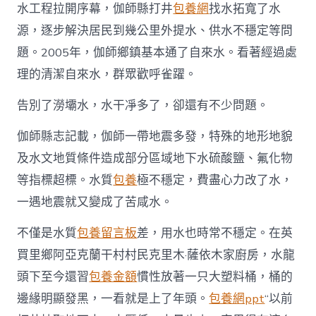
水工程拉開序幕，伽師縣打井
包養網
找水拓寬了水
源，逐步解決居民到幾公里外提水、供水不穩定等問
題。2005年，伽師鄉鎮基本通了自來水。看著經過處
理的清潔自來水，群眾歡呼雀躍。
告別了澇壩水，水干凈多了，卻還有不少問題。
伽師縣志記載，伽師一帶地震多發，特殊的地形地貌
及水文地質條件造成部分區域地下水硫酸鹽、氟化物
等指標超標。水質
包養
極不穩定，費盡心力改了水，
一遇地震就又變成了苦咸水。
不僅是水質
包養留言板
差，用水也時常不穩定。在英
買里鄉阿亞克蘭干村村民克里木·薩依木家廚房，水龍
頭下至今還習
包養金額
慣性放著一只大塑料桶，桶的
邊緣明顯發黑，一看就是上了年頭。
包養網ppt
“以前