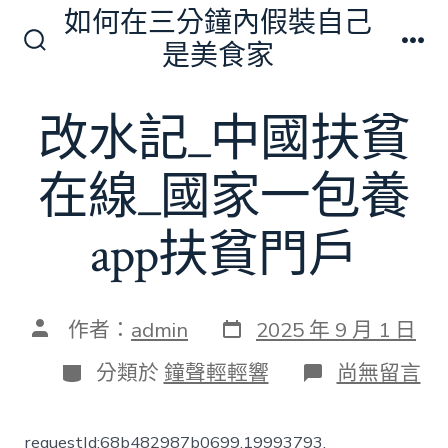
跳
如何在三分鐘內假裝自己
至
是美食家
搜
選
主
尋
單
切
要
改水記_中國扶貧
換
內
開
關
容
在線_國家一包養
app扶貧門戶
發
文
作者：
admin
2025 年 9 月 1 日
表
章
日
作
分
在
分類於
鐘聲輕輕響
尚無留言
期
者
類
〈改
水
記
requestId:68b482987b0699.19993793.