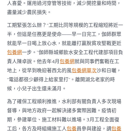
人喜愛。運用過河穿管等技術，減少開挖量和時間，
盡量減少農民損失。
工期緊張怎么辦？“工期比同等規模的工程縮短將近一
半，但這是任務更是使命——早一日完工，伽師群眾
就能早一日喝上放心水，就能離打贏脫貧攻堅戰更近
包養網
一步。”伽師縣城鄉飲水安全工程代建部項目負
責人陳卓說。他去年4月
包養網
就與同事們奮戰在工
地上，從早到晚迎著西北的風
包養網單次
沙和日曬，
“電話都很少顧得上給家里打”。離開湖北老家的時
候，小兒子出生還未滿月。
為了確保工程順利推進，水利部有關負責人多次現場
督導，與地方政府一起解決諸多實際困難。疫情初
期，參建單位、施工材料難以進場。3月工程全面復
工后，各方及時組織施工人
包養
員參與建設，調
包養