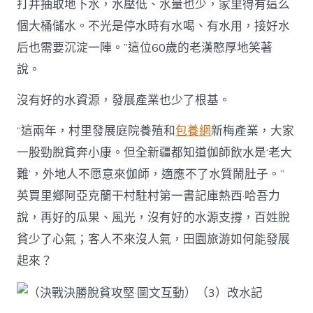
打井抽取地下水，水壓低、水量也少，家里得有這么
個大桶儲水。不光是停水時有水喝、有水用，接好水
后也需要沉淀一陣。”這位60歲的老漢憨厚地笑著
說。
沒有好的水資源，發展產業也少了根基。
“這兩年，村里發展庭院養殖和
包養網
新梅產業，大家
一股勁脫貧奔小康。但全新疆都知道伽師飲水是‘老大
難’，外地人不愿意來伽師，適應不了水質鬧肚子。”
英買里鄉阿亞克蘭干村駐村第一書記庫熱西·哈吾力
說，再好的瓜果、風光，沒有好的水源支撐，百姓脫
貧少了心氣；客人不來沒人氣，田園旅游如何能發展
起來？