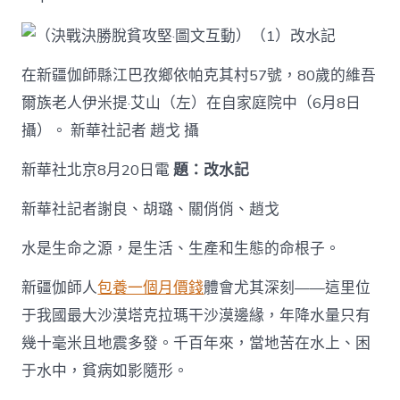
_
中
國
扶
貧
在新疆伽師縣江巴孜鄉依帕克其村57號，80歲的維吾
在
爾族老人伊米提·艾山（左）在自家庭院中（6月8日
線
_
攝）。 新華社記者 趙戈 攝
國
家
新華社北京8月20日電
題：改水記
一
包
新華社記者謝良、胡璐、關俏俏、趙戈
養
app
水是生命之源，是生活、生產和生態的命根子。
扶
貧
門
新疆伽師人
包養一個月價錢
體會尤其深刻——這里位
戶〉
于我國最大沙漠塔克拉瑪干沙漠邊緣，年降水量只有
中
幾十毫米且地震多發。千百年來，當地苦在水上、困
于水中，貧病如影隨形。