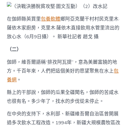
在伽師縣英買里
包養軟體
鄉阿亞克蘭干村村民克里木·
薩依木家廚房，克里木·薩依木直接飲用水管里流出的
放心水（6月9日攝）。 新華社記者 趙戈 攝
（二）
伽師，維吾爾語稱“排孜阿瓦提”，意為美麗富饒的地
方。千百年來，人們把這個美好的愿望聚焦在水上
包
養網
。
縣上的干部說，伽師的瓜果全疆聞名，伽師的苦咸水
也很有名。多少年了，找水的步伐從未停止。
在中央的支持下，水利部、新疆維吾爾自治區曾開展
過多次飲水工程改造。1994年，新疆大規模農牧區改