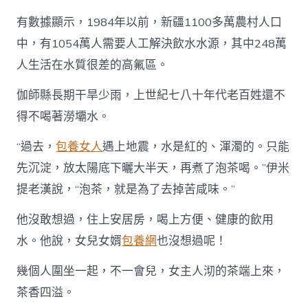
有數據顯示，1984年以前，新疆1100多萬農村人口
中，有1054萬人需要人工解決飲水水源，其中248萬
人生活在水質很差的高氟區。
伽師縣長期干旱少雨，上世紀七八十年代老百姓還不
得不喝著澇壩水。
“過去，
包養女人
遇上地震，水是紅的、渾濁的。只能
先沉淀，放太陽底下曬大半天，再煮了泡茶喝。”伊米
提老漢說，“泡茶，就是為了去掉苦咸味。”
他沒敢想過，住上安居房，喝上方便、健康的飲用
水。他說，女兒女婿
包養網
也沒想過呢！
幾個人圍坐一起，不一會兒，女主人沏的茶端上來，
茶香四溢。