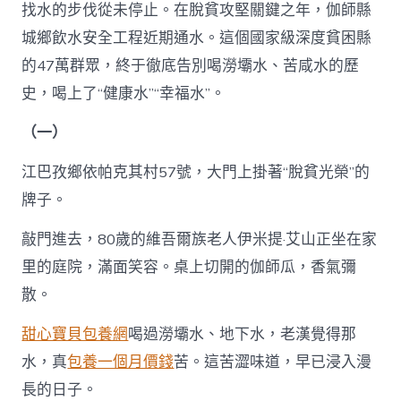
找水的步伐從未停止。在脫貧攻堅關鍵之年，伽師縣
城鄉飲水安全工程近期通水。這個國家級深度貧困縣
的47萬群眾，終于徹底告別喝澇壩水、苦咸水的歷
史，喝上了“健康水”“幸福水”。
（一）
江巴孜鄉依帕克其村57號，大門上掛著“脫貧光榮”的
牌子。
敲門進去，80歲的維吾爾族老人伊米提·艾山正坐在家
里的庭院，滿面笑容。桌上切開的伽師瓜，香氣彌
散。
甜心寶貝包養網
喝過澇壩水、地下水，老漢覺得那
水，真
包養一個月價錢
苦。這苦澀味道，早已浸入漫
長的日子。