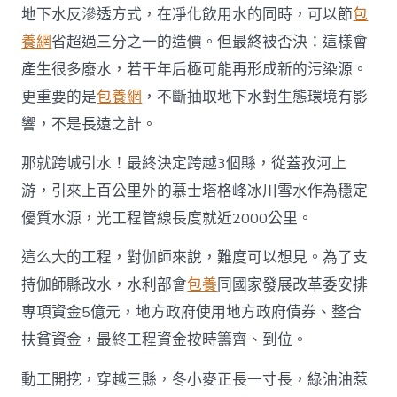
地下水反滲透方式，在凈化飲用水的同時，可以節
包
養網
省超過三分之一的造價。但最終被否決：這樣會
產生很多廢水，若干年后極可能再形成新的污染源。
更重要的是
包養網
，不斷抽取地下水對生態環境有影
響，不是長遠之計。
那就跨城引水！最終決定跨越3個縣，從蓋孜河上
游，引來上百公里外的慕士塔格峰冰川雪水作為穩定
優質水源，光工程管線長度就近2000公里。
這么大的工程，對伽師來說，難度可以想見。為了支
持伽師縣改水，水利部會
包養
同國家發展改革委安排
專項資金5億元，地方政府使用地方政府債券、整合
扶貧資金，最終工程資金按時籌齊、到位。
動工開挖，穿越三縣，冬小麥正長一寸長，綠油油惹