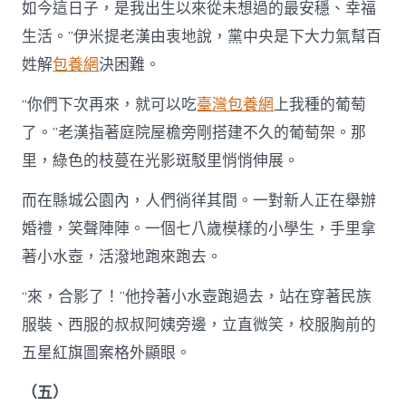
如今這日子，是我出生以來從未想過的最安穩、幸福
生活。”伊米提老漢由衷地說，黨中央是下大力氣幫百
姓解
包養網
決困難。
“你們下次再來，就可以吃
臺灣包養網
上我種的葡萄
了。”老漢指著庭院屋檐旁剛搭建不久的葡萄架。那
里，綠色的枝蔓在光影斑駁里悄悄伸展。
而在縣城公園內，人們徜徉其間。一對新人正在舉辦
婚禮，笑聲陣陣。一個七八歲模樣的小學生，手里拿
著小水壺，活潑地跑來跑去。
“來，合影了！”他拎著小水壺跑過去，站在穿著民族
服裝、西服的叔叔阿姨旁邊，立直微笑，校服胸前的
五星紅旗圖案格外顯眼。
（五）