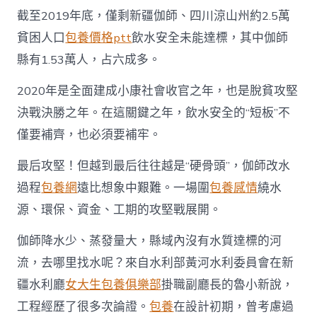
截至2019年底，僅剩新疆伽師、四川涼山州約2.5萬
貧困人口
包養價格ptt
飲水安全未能達標，其中伽師
縣有1.53萬人，占六成多。
2020年是全面建成小康社會收官之年，也是脫貧攻堅
決戰決勝之年。在這關鍵之年，飲水安全的“短板”不
僅要補齊，也必須要補牢。
最后攻堅！但越到最后往往越是“硬骨頭”，伽師改水
過程
包養網
遠比想象中艱難。一場圍
包養感情
繞水
源、環保、資金、工期的攻堅戰展開。
伽師降水少、蒸發量大，縣域內沒有水質達標的河
流，去哪里找水呢？來自水利部黃河水利委員會在新
疆水利廳
女大生包養俱樂部
掛職副廳長的魯小新說，
工程經歷了很多次論證。
包養
在設計初期，曾考慮過