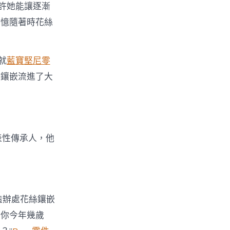
許她能讓逐漸
記憶隨著時花絲
就
藍寶堅尼零
絲鑲嵌流進了大
表性傳承人，他
造辦處花絲鑲嵌
？你今年幾歲