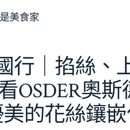
是美食家
國行｜掐絲、
看OSDER奧
優美的花絲鑲嵌