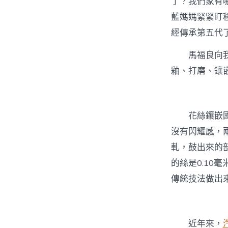
了？我們家有
藍媽媽緊緊盯
經傳承第五代
馬福良向
釉、打磨、鑲
花絲鑲嵌
沒有閃耀感，
軋，鼓出來的
的絲是0.10
傳統技法做出
近年來，