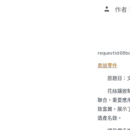
文
作者
章
作
者
requestId:68
奧迪零件
原題目：
花絲鑲嵌
聯合，重要應
致富麗，展示
遺產名錄。