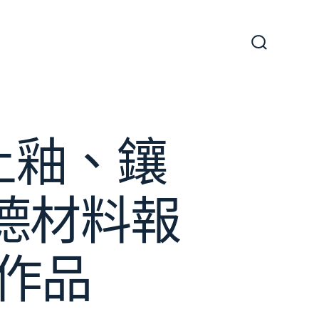
搜
尋
切
換
開
關
上釉、鑲
斯德材料報
作品