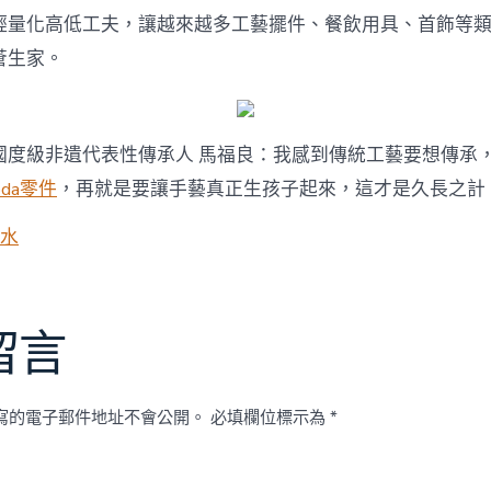
輕量化高低工夫，讓越來越多工藝擺件、餐飲用具、首飾等
蒼生家。
國度級非遺代表性傳承人 馬福良：我感到傳統工藝要想傳承
oda零件
，再就是要讓手藝真正生孩子起來，這才是久長之計
水
留言
寫的電子郵件地址不會公開。
必填欄位標示為
*