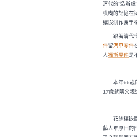
清代的“造辦
模糊的記憶在
鑲嵌制作身手
跟著清代
件
留
汽車零件
人
福斯零件
是
本年66
17歲就隨父親
花絲鑲嵌
藝人畢厚田的