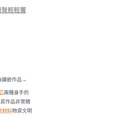
鐘聲輕輕響
絲鑲嵌作品→
芯
兩種身手的
，其作品非常精
車材料
物資文明