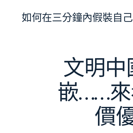
跳
至
如何在三分鐘內假裝自己
主
要
內
容
文明中
嵌……來
價