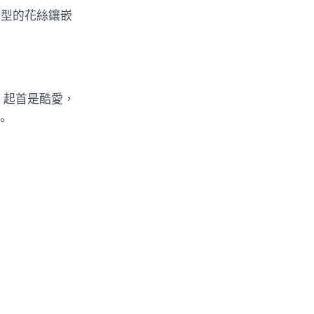
類型的花絲鑲嵌
，起首是酷愛，
。