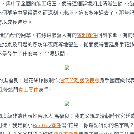
處”，集中了全國的能工巧匠，使得這個夢境如此清晰生動，或
這個夢境中變得清晰而深刻，未必。這麼多年過去了，那些
得以成長進步。
“造辦處”的閉幕，花絲鑲嵌藝人有的
賓利零件
回到家鄉，有的
在北京及周邊的廊坊年夜廠等地營生，從而使得宮廷身手花
不是發生了什麼事？”平易近間。
歲的馬福良，是花絲鑲嵌制作
油氣分離器改良版
身手國度級代
進修這門
賓士零件
身手。
國度級非遺代表性傳承人 馬福良：我的父親是清朝時代宮廷
門徒，我是從小
Bentley零件
潛“花兒，你還記得你的名字嗎