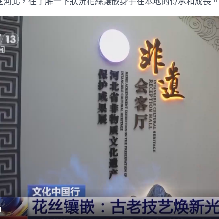
進河北，往了解一下狀況花絲鑲嵌身手在本地的傳承和成長
材
料
報
價
優
美
的
花
絲
鑲
嵌
作
品〉
中