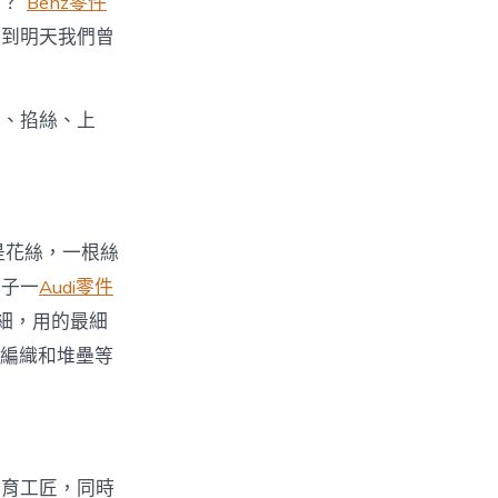
？”
Benz零件
，到明天我們曾
刻、掐絲、上
是花絲，一根絲
軋子一
Audi零件
細，用的最細
編織和堆壘等
培育工匠，同時