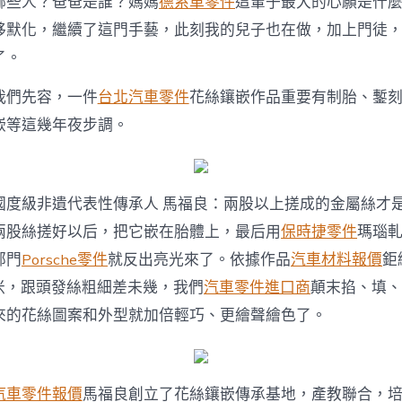
哪些人？爸爸是誰？媽媽
德系車零件
這輩子最大的心願是什麼
移默化，繼續了這門手藝，此刻我的兒子也在做，加上門徒
了。
我們先容，一件
台北汽車零件
花絲鑲嵌作品重要有制胎、鏨
嵌等這幾年夜步調。
國度級非遺代表性傳承人 馬福良：兩股以上搓成的金屬絲才
兩股絲搓好以后，把它嵌在胎體上，最后用
保時捷零件
瑪瑙
部門
Porsche零件
就反出亮光來了。依據作品
汽車材料報價
鉅
毫米，跟頭發絲粗細差未幾，我們
汽車零件進口商
顛末掐、填、
來的花絲圖案和外型就加倍輕巧、更繪聲繪色了。
汽車零件報價
馬福良創立了花絲鑲嵌傳承基地，產教聯合，