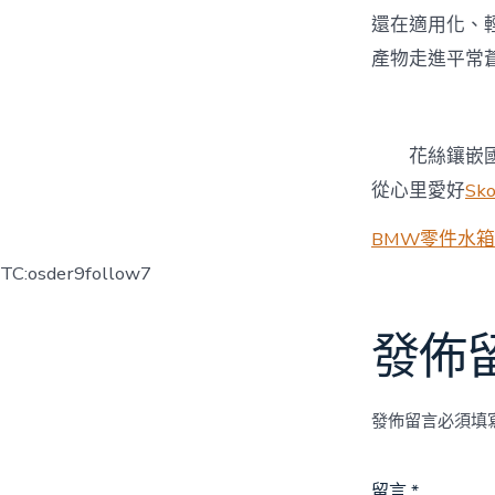
還在適用化、
產物走進平常
花絲鑲嵌
從心里愛好
Sk
BMW零件
水箱
TC:osder9follow7
發佈
發佈留言必須填
留言
*