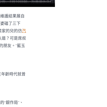
產維護結果展自
婆婆磕了三下
裴家的兒的仿
汽
八道？可是席叔
的朋友。”藍玉
在年齡時代就曾
。
的“銀作局”、