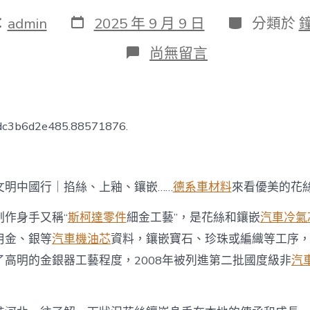
發
分
：
admin
2025 年 9 月 9 日
分類於
表
類
日
在
尚無留言
期
〈文
明
中
國
行
bdc3b6d2e485.88571876.
｜
掐
絲、
上
文明中國行｜掐絲、上釉、鑲嵌……
德系車材料
來看優美的花
釉、
鑲
嵌……
制作身手又稱“
斯柯達零件
細金工藝”，是花絲和鑲嵌
汽車冷氣
來
用金、銀等
汽車機油芯
資料，鑲嵌寶石、珍珠或編織等工序
看
OSDER
了高明的金銀器工藝程度，2008年被列進第二批國度級非
汽
奧
斯
德