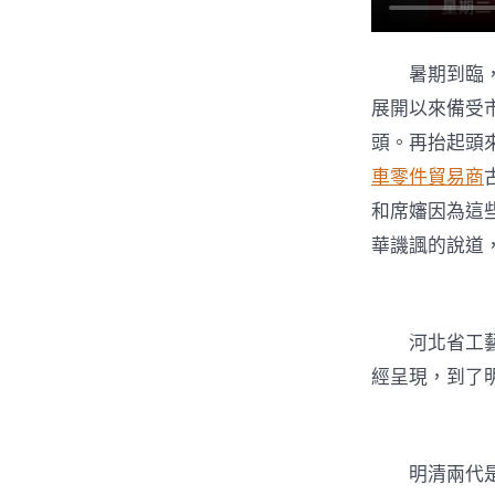
暑期到臨
展開以來備受
頭。再抬起頭
車零件貿易商
和席嬸因為這
華譏諷的說道
河北省工
經呈現，到了
明清兩代