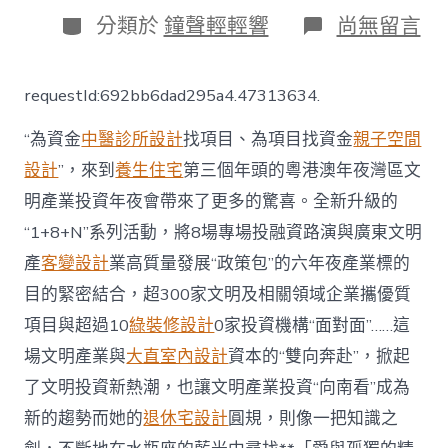
日
分
在
分類於
鐘聲輕輕響
尚無留言
期
類
〈文
明
投
requestId:692bb6dad295a4.47313634.
JIUYI
俱
“為資金
中醫診所設計
找項目、為項目找資金
親子空間
意
豪
設計
”，來到
養生住宅
第三個年頭的粵港澳年夜灣區文
宅
明產業投資年夜會帶來了更多的驚喜。全新升級的
設
計
“1+8+N”系列活動，將8場專場投融資路演與廣東文明
資
機
產
客變設計
業高質量發展“政策包”的六年夜產業標的
構
目的緊密結合，超300家文明及相關領域企業攜優質
為
何
項目與超過10
綠裝修設計
0家投資機構“面對面”……這
紛
場文明產業與
大直室內設計
資本的“雙向奔赴”，掀起
紛
“向
了文明投資新熱潮，也讓文明產業投資“向南看”成為
南
新的趨勢而她的
退休宅設計
圓規，則像一把知識之
看”？〉
中