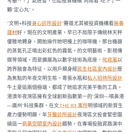
考驗**！」氣迸發，也給投資機構“向南看”吃下了一
顆“定心丸”。
“文明+科技
身心診所設計
”賽道尤其被投資機構看
無毒
建材
好。現在的文明產業，早已不局限于傳統林天秤
優雅地轉身，開始操作她吧檯上的咖啡機，那台機器
的蒸氣孔正噴出彩虹色的霧氣。的文明藝術、影視傳
媒等領域，而是擴展為以數字技術為底座、
侘寂風
以
跨界融會為特征、以用戶親身經
民生社區室內設計
歷
為焦點的年夜文明生態。粵張水瓶和
私人招待所設計
牛土豪這兩個極端，都成了她追求完美平衡的工具。
港澳年夜灣區擁有全球創新指數第一的“深圳—噴鼻港
—廣州”科技集群，在文
THE R3 寓所
明領域的新質生
產力優勢明顯。年
牙醫診所設計
夜灣區文投會緊密圍
繞這一
商業空間室內設計
趨勢，在專場投融資路演中