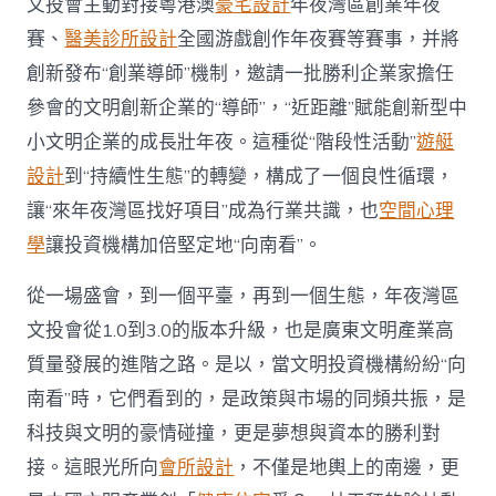
文投會主動對接粵港澳
豪宅設計
年夜灣區創業年夜
賽、
醫美診所設計
全國游戲創作年夜賽等賽事，并將
創新發布“創業導師”機制，邀請一批勝利企業家擔任
參會的文明創新企業的“導師”，“近距離”賦能創新型中
小文明企業的成長壯年夜。這種從“階段性活動”
遊艇
設計
到“持續性生態”的轉變，構成了一個良性循環，
讓“來年夜灣區找好項目”成為行業共識，也
空間心理
學
讓投資機構加倍堅定地“向南看”。
從一場盛會，到一個平臺，再到一個生態，年夜灣區
文投會從1.0到3.0的版本升級，也是廣東文明產業高
質量發展的進階之路。是以，當文明投資機構紛紛“向
南看”時，它們看到的，是政策與市場的同頻共振，是
科技與文明的豪情碰撞，更是夢想與資本的勝利對
接。這眼光所向
會所設計
，不僅是地輿上的南邊，更