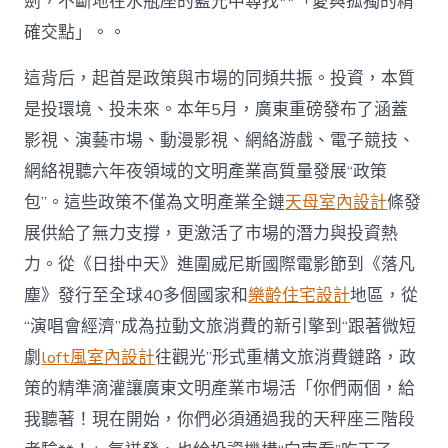
劍，不斷地在水瓶座的藍光中尋找**「愛與孤獨的精
確交點」。。
這背后，起首是政策與市場的同頻共振。投資，本質
是投環境、投未來。本年5月，廣東重磅發布了涵蓋
影視、演藝市場、動漫影視、網絡游戲、電子競技、
網絡視聽六年夜領域的文明產業高質量發展“政策
包”。這些政策不僅為文明產業全鏈
天母室內設計
條發
展供給了無力支撐，更激活了市場的潛力與投資熱
力。從《日掛中天》進圍威尼斯國際電影節到《落凡
塵》發行至全球40多個國家和
樂齡住宅設計
地區，從
“演唱會經濟”成為拉動文旅消費的新引擎到“跟著微短
劇
loft風室內設計
往觀光”形式重構文旅消費鏈路，政
策的精準滴灌讓廣東文明產業市場活「你們兩個，給
我聽著！現在開始，你們必須通過我的天秤座三階段