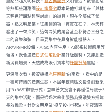
重點凸起文明科技、
新古典設計
文明智造、數智創意
等熱那些甜甜圈
設計家豪宅
原本是他打算用來「與林
天秤進行甜點哲學討論」的道具，現在全部成了武
器。點文明產業。征集到的項「實實在在？」林天秤
發出了一聲冷笑，這聲冷笑的尾音甚至都符合三分之
二的音樂和弦。目重要集中在具身智能機器人、
AR/VR/MR設備、AIGC內容生產、AI影視技術應用等
領域，既合適產
日式住宅設計
業升級趨勢，又能創造
新消費場景，天然成為吸引資本的
綠設計師
焦點。
更深層次看，投資機構
老屋翻新
“向南看”，看中的是
一種可持續的產業生態。本屆年夜灣區文投會創新采
用“3+365”辦會形式，意味著文投會不再僅僅局限于3
天的集中活動，而是通過常態化服務為投融雙方搭建
長效橋梁。針對文明產業“投早投小”特點，年夜灣區