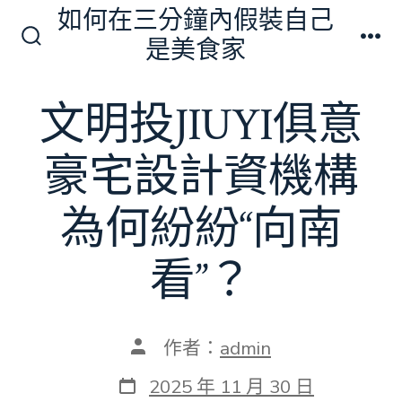
跳
如何在三分鐘內假裝自己
至
是美食家
搜
選
主
尋
單
切
要
文明投JIUYI俱意
換
內
開
關
容
豪宅設計資機構
為何紛紛“向南
看”？
文
作者：
admin
章
作
發
2025 年 11 月 30 日
者
表