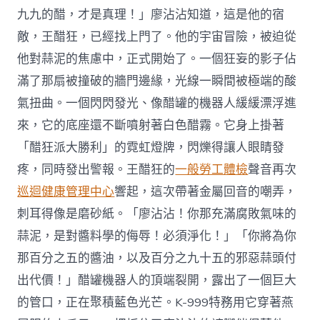
九九的醋，才是真理！」廖沾沾知道，這是他的宿
敵，王醋狂，已經找上門了。他的宇宙冒險，被迫從
他對蒜泥的焦慮中，正式開始了。一個狂妄的影子佔
滿了那扇被撞破的牆門邊緣，光線一瞬間被極端的酸
氣扭曲。一個閃閃發光、像醋罐的機器人緩緩漂浮進
來，它的底座還不斷噴射著白色醋霧。它身上掛著
「醋狂派大勝利」的霓虹燈牌，閃爍得讓人眼睛發
疼，同時發出警報。王醋狂的
一般勞工體檢
聲音再次
巡迴健康管理中心
響起，這次帶著金屬回音的嘲弄，
刺耳得像是磨砂紙。「廖沾沾！你那充滿腐敗氣味的
蒜泥，是對醬料學的侮辱！必須淨化！」「你將為你
那百分之五的醬油，以及百分之九十五的邪惡蒜頭付
出代價！」醋罐機器人的頂端裂開，露出了一個巨大
的管口，正在聚積藍色光芒。K-999特務用它穿著燕