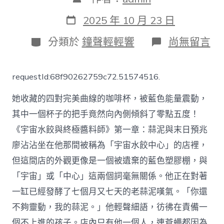
章
作
發
2025 年 10 月 23 日
者
表
日
分
在
分類於
鐘聲輕輕響
尚無留言
期
類
〈新
加
坡
requestId:68f90262759c72.51574516.
下
月
她收藏的四對完美曲線的咖啡杯，被藍色能量震動，
第
三
其中一個杯子的把手竟然向內側傾斜了零點五度！
次
《宇宙水餃與終極醬料師》第一章：蒜泥與末日預兆
參
與
廖沾沾坐在他那間被稱為「宇宙水餃中心」的店裡，
聯
合
但這間店的外觀更像是一個被遺棄的藍色塑膠棚，與
國
「宇宙」或「中心」這兩個詞毫無關係。他正在對著
人
權
一缸已經發酵了七個月又七天的老蒜泥嘆氣。「你還
理
不夠靈動，我的蒜泥。」他輕聲細語，彷彿在責備一
秀
傳
個不上進的孩子。店內只有他一個人，連蒼蠅都因為