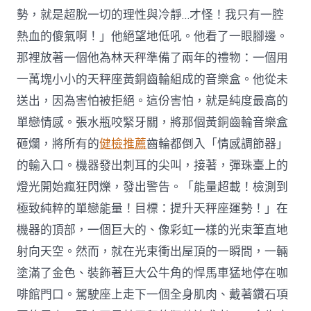
勢，就是超脫一切的理性與冷靜…才怪！我只有一腔
熱血的傻氣啊！」他絕望地低吼。他看了一眼腳邊。
那裡放著一個他為林天秤準備了兩年的禮物：一個用
一萬塊小小的天秤座黃銅齒輪組成的音樂盒。他從未
送出，因為害怕被拒絕。這份害怕，就是純度最高的
單戀情感。張水瓶咬緊牙關，將那個黃銅齒輪音樂盒
砸爛，將所有的
健檢推薦
齒輪都倒入「情感調節器」
的輸入口。機器發出刺耳的尖叫，接著，彈珠臺上的
燈光開始瘋狂閃爍，發出警告。「能量超載！檢測到
極致純粹的單戀能量！目標：提升天秤座運勢！」在
機器的頂部，一個巨大的、像彩虹一樣的光束筆直地
射向天空。然而，就在光束衝出屋頂的一瞬間，一輛
塗滿了金色、裝飾著巨大公牛角的悍馬車猛地停在咖
啡館門口。駕駛座上走下一個全身肌肉、戴著鑽石項