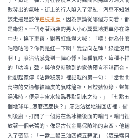
了，這是一種只有在極度巨大的麵團因為壓力過大而
散發出的氣味。街上的行人陷入了混亂。汽車不知道
該走還是該停
巡檢推薦
，因為無論從哪個方向看，都
是綠燈。一個穿著西裝的男人小心翼翼地把車停在路
中央，搖下車窗，對著紅綠燈大喊：「喂！你為什麼
咕嚕咕嚕？你倒是紅一下啊！我要向左轉！綠燈沒用
啊！」廖沾沾感覺到一陣心悸。這種氣味，這種不祥
的「咕嚕」聲，與他兒時聽到的家傳預言不謀而合。
他想起家傳《沾醬秘笈》裡記載的第一句：「當世間
萬物的交通都被麵皮的氣味籠罩，且燈號恒綠、聲如
湯沸時，便是宇宙水餃臨界點到來之時。」「七點五
個地球年…怎麼這麼快？」廖沾沾猛地衝回店裡，衝
到後廚，打開了一個藏在舊冰櫃後面的暗門。暗門裡
放著一個老舊的、像是古代金屬保險箱的東西。他輸
入了密碼：「一醬二醋三油四辣五蒜泥」（這是醬料