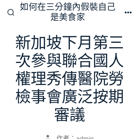
跳
如何在三分鐘內假裝自己
至
是美食家
搜
選
主
尋
單
切
要
新加坡下月第三
換
內
開
關
容
次參與聯合國人
權理秀傳醫院勞
檢事會廣泛按期
審議
文
作者：
admin