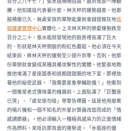
百分之八十七？」張水瓶喃喃自語，感到胃部一陣翻
騰，他知道這代表著什麼。林天秤的運勢越差，他那
股積壓已久、無處安放的單戀能量就會越發瘋狂地
巡
迴健康管理中心
實體化。上次林天秤的戀愛運勢跌至
百分之二十，張水瓶就發現他的廚房裡長滿了巨大
的、形狀是林天秤側臉的粉紅色蘑菇。他必須在今天
結束前，將林天秤的運勢至少提升到零。否則，他那
份單戀就會變成某種具備攻擊性的實體。他緊張地跑
進他堆滿了星座圖表和過期甜甜圈的地下室，那裡放
著他的秘密武器。「我需要星象學輔助儀！」他衝到
一個像是老式彈珠臺的機器前，上面貼滿了「巨蟹座
已哭」、「處女座勿碰」等警告標籤。這是他用廢棄
的唱片機和一個不知名的外星計算器改造而成的「情
感調節器」。他必須輸入一種極具感染力的正面情緒
作為燃料，來抵抗那負面的運勢波。「水瓶座的優