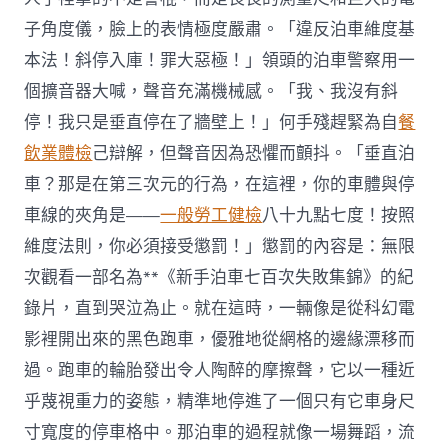
子角度儀，臉上的表情極度嚴肅。「違反泊車維度基
本法！斜停入庫！罪大惡極！」領頭的泊車警察用一
個擴音器大喊，聲音充滿機械感。「我、我沒有斜
停！我只是垂直停在了牆壁上！」何手殘趕緊為自
餐
飲業體檢
己辯解，但聲音因為恐懼而顫抖。「垂直泊
車？那是在第三次元的行為，在這裡，你的車體與停
車線的夾角是——
一般勞工健檢
八十九點七度！按照
維度法則，你必須接受懲罰！」懲罰的內容是：無限
次觀看一部名為**《新手泊車七百次失敗集錦》的紀
錄片，直到哭泣為止。就在這時，一輛像是從科幻電
影裡開出來的黑色跑車，優雅地從網格的邊緣漂移而
過。跑車的輪胎發出令人陶醉的摩擦聲，它以一種近
乎蔑視重力的姿態，精準地停進了一個只有它車身尺
寸寬度的停車格中。那泊車的過程就像一場舞蹈，流