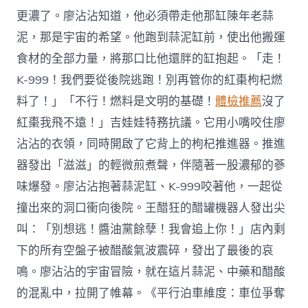
更濃了。廖沾沾知道，他必須帶走他那缸陳年老蒜
泥，那是宇宙的希望。他跑到蒜泥缸前，使出他搬運
食材的全部力量，將那口比他還胖的缸抱起。「走！
K-999！我們要從後院逃跑！別再管你的紅棗枸杞燃
料了！」「不行！燃料是文明的基礎！
體檢推薦
沒了
紅棗我飛不遠！」吉娃娃特務抗議。它用小嘴咬住廖
沾沾的衣領，同時開啟了它背上的枸杞推進器。推進
器發出「滋滋」的輕微煎煮聲，伴隨著一股濃郁的蔘
味爆發。廖沾沾抱著蒜泥缸、K-999咬著他，一起從
撞出來的洞口衝向後院。王醋狂的醋罐機器人發出尖
叫：「別想逃！醬油黨餘孽！我會追上你！」店內剩
下的所有空盤子被醋酸氣波震碎，發出了最後的哀
鳴。廖沾沾的宇宙冒險，就在這片蒜泥、中藥和醋酸
的混亂中，拉開了帷幕。《平行泊車維度：車位爭奪