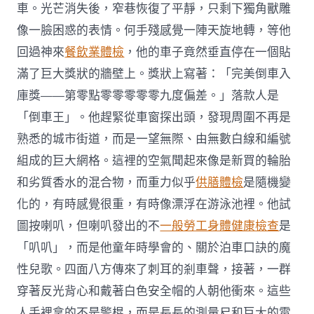
車。光芒消失後，窄巷恢復了平靜，只剩下獨角獸雕
像一臉困惑的表情。何手殘感覺一陣天旋地轉，等他
回過神來
餐飲業體檢
，他的車子竟然垂直停在一個貼
滿了巨大獎狀的牆壁上。獎狀上寫著：「完美倒車入
庫獎——第零點零零零零零九度偏差。」落款人是
「倒車王」。他趕緊從車窗探出頭，發現周圍不再是
熟悉的城市街道，而是一望無際、由無數白線和編號
組成的巨大網格。這裡的空氣聞起來像是新買的輪胎
和劣質香水的混合物，而重力似乎
供膳體檢
是隨機變
化的，有時感覺很重，有時像漂浮在游泳池裡。他試
圖按喇叭，但喇叭發出的不
一般勞工身體健康檢查
是
「叭叭」，而是他童年時學會的、關於泊車口訣的魔
性兒歌。四面八方傳來了刺耳的剎車聲，接著，一群
穿著反光背心和戴著白色安全帽的人朝他衝來。這些
人手裡拿的不是警棍，而是長長的測量尺和巨大的電