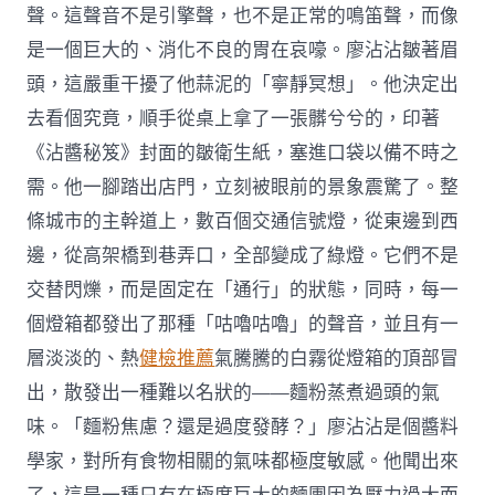
聲。這聲音不是引擎聲，也不是正常的鳴笛聲，而像
是一個巨大的、消化不良的胃在哀嚎。廖沾沾皺著眉
頭，這嚴重干擾了他蒜泥的「寧靜冥想」。他決定出
去看個究竟，順手從桌上拿了一張髒兮兮的，印著
《沾醬秘笈》封面的皺衛生紙，塞進口袋以備不時之
需。他一腳踏出店門，立刻被眼前的景象震驚了。整
條城市的主幹道上，數百個交通信號燈，從東邊到西
邊，從高架橋到巷弄口，全部變成了綠燈。它們不是
交替閃爍，而是固定在「通行」的狀態，同時，每一
個燈箱都發出了那種「咕嚕咕嚕」的聲音，並且有一
層淡淡的、熱
健檢推薦
氣騰騰的白霧從燈箱的頂部冒
出，散發出一種難以名狀的——麵粉蒸煮過頭的氣
味。「麵粉焦慮？還是過度發酵？」廖沾沾是個醬料
學家，對所有食物相關的氣味都極度敏感。他聞出來