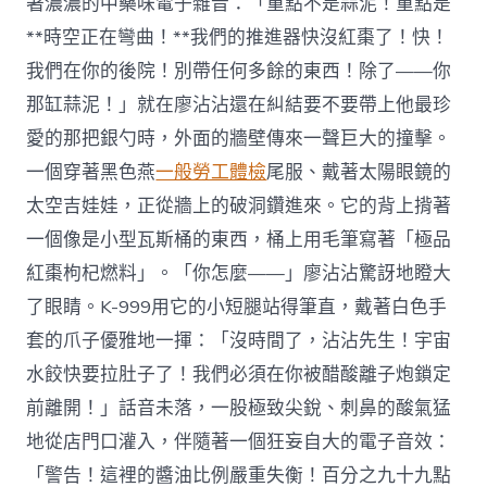
著濃濃的中藥味電子雜音：「重點不是蒜泥！重點是
**時空正在彎曲！**我們的推進器快沒紅棗了！快！
我們在你的後院！別帶任何多餘的東西！除了——你
那缸蒜泥！」就在廖沾沾還在糾結要不要帶上他最珍
愛的那把銀勺時，外面的牆壁傳來一聲巨大的撞擊。
一個穿著黑色燕
一般勞工體檢
尾服、戴著太陽眼鏡的
太空吉娃娃，正從牆上的破洞鑽進來。它的背上揹著
一個像是小型瓦斯桶的東西，桶上用毛筆寫著「極品
紅棗枸杞燃料」。「你怎麼——」廖沾沾驚訝地瞪大
了眼睛。K-999用它的小短腿站得筆直，戴著白色手
套的爪子優雅地一揮：「沒時間了，沾沾先生！宇宙
水餃快要拉肚子了！我們必須在你被醋酸離子炮鎖定
前離開！」話音未落，一股極致尖銳、刺鼻的酸氣猛
地從店門口灌入，伴隨著一個狂妄自大的電子音效：
「警告！這裡的醬油比例嚴重失衡！百分之九十九點