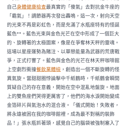
自己
身體健康檢查
最真實的「傻氣」去對抗金牛座的
「霸氣」！調節器再次發出轟鳴，這一次，射向天空
的光束不再是彩虹色，而是充滿了水瓶座特有的怪誕
藍色**。藍色光束與金色光芒在空中形成了一個巨大
的、旋轉著的太極圖案，像是在爭奪林天秤的靈魂。
這場以星座運勢為賭注、以單戀能量為武器的荒唐戰
爭，正式打響了。藍色與金色的光芒在林天秤咖啡館
上空劇烈衝撞
餐飲業體檢
，創造出一個不斷旋轉的怪
異氣旋。當甜甜圈悖論擊中千紙鶴時，千紙鶴會瞬間
質疑自己的存在意義，開始在空中混亂地盤旋。地面
上的雙魚座們哭得更厲害了，他們的海水淚開始變成
金箔碎片與氣泡水的混合液。「儀式開始！失敗者，
將永遠被困在我的咖啡館裡，成為最不對稱的裝飾
品！」張水瓶抓著頭，感覺自己的腦袋被強制塞入了