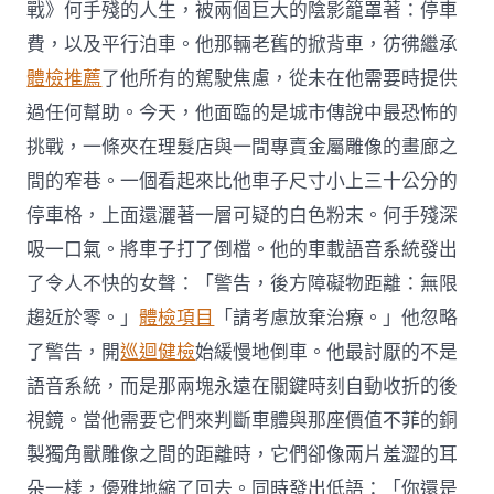
戰》何手殘的人生，被兩個巨大的陰影籠罩著：停車
費，以及平行泊車。他那輛老舊的掀背車，彷彿繼承
體檢推薦
了他所有的駕駛焦慮，從未在他需要時提供
過任何幫助。今天，他面臨的是城市傳說中最恐怖的
挑戰，一條夾在理髮店與一間專賣金屬雕像的畫廊之
間的窄巷。一個看起來比他車子尺寸小上三十公分的
停車格，上面還灑著一層可疑的白色粉末。何手殘深
吸一口氣。將車子打了倒檔。他的車載語音系統發出
了令人不快的女聲：「警告，後方障礙物距離：無限
趨近於零。」
體檢項目
「請考慮放棄治療。」他忽略
了警告，開
巡迴健檢
始緩慢地倒車。他最討厭的不是
語音系統，而是那兩塊永遠在關鍵時刻自動收折的後
視鏡。當他需要它們來判斷車體與那座價值不菲的銅
製獨角獸雕像之間的距離時，它們卻像兩片羞澀的耳
朵一樣，優雅地縮了回去。同時發出低語：「你還是