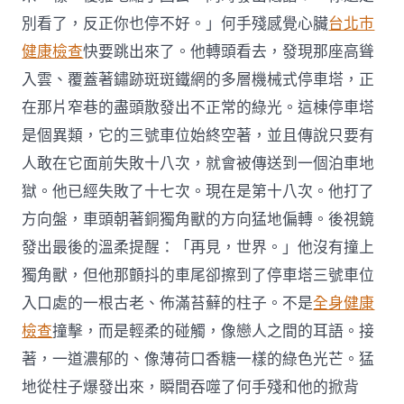
別看了，反正你也停不好。」何手殘感覺心臟
台北巿
健康檢查
快要跳出來了。他轉頭看去，發現那座高聳
入雲、覆蓋著鏽跡斑斑鐵網的多層機械式停車塔，正
在那片窄巷的盡頭散發出不正常的綠光。這棟停車塔
是個異類，它的三號車位始終空著，並且傳說只要有
人敢在它面前失敗十八次，就會被傳送到一個泊車地
獄。他已經失敗了十七次。現在是第十八次。他打了
方向盤，車頭朝著銅獨角獸的方向猛地偏轉。後視鏡
發出最後的溫柔提醒：「再見，世界。」他沒有撞上
獨角獸，但他那顫抖的車尾卻擦到了停車塔三號車位
入口處的一根古老、佈滿苔蘚的柱子。不是
全身健康
檢查
撞擊，而是輕柔的碰觸，像戀人之間的耳語。接
著，一道濃郁的、像薄荷口香糖一樣的綠色光芒。猛
地從柱子爆發出來，瞬間吞噬了何手殘和他的掀背