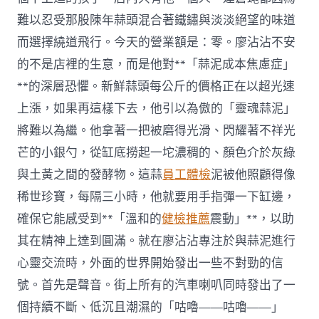
醫
難以忍受那股陳年蒜頭混合著鐵鏽與淡淡絕望的味道
院
勞
而選擇繞道飛行。今天的營業額是：零。廖沾沾不安
檢
的不是店裡的生意，而是他對**「蒜泥成本焦慮症」
事
會
**的深層恐懼。新鮮蒜頭每公斤的價格正在以超光速
廣
上漲，如果再這樣下去，他引以為傲的「靈魂蒜泥」
泛
按
將難以為繼。他拿著一把被磨得光滑、閃耀著不祥光
期
審
芒的小銀勺，從缸底撈起一坨濃稠的、顏色介於灰綠
議〉
與土黃之間的發酵物。這蒜
員工體檢
泥被他照顧得像
中
稀世珍寶，每隔三小時，他就要用手指彈一下缸邊，
確保它能感受到**「溫和的
健檢推薦
震動」**，以助
其在精神上達到圓滿。就在廖沾沾專注於與蒜泥進行
心靈交流時，外面的世界開始發出一些不對勁的信
號。首先是聲音。街上所有的汽車喇叭同時發出了一
個持續不斷、低沉且潮濕的「咕嚕——咕嚕——」