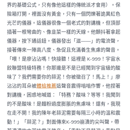
界的基礎公式，只有像他這樣的傳統派才會用）。保
險箱打開，裡面沒有黃金，只有一個閃爍著詭異紅色
光芒的儀器。這儀器很像一個老式的對講機，但頂部
插著一根彎曲的、像韭菜一樣的天線。他顫抖著拿起
儀器，按下通話鈕。儀器發出「滋——」的電流聲，
接著傳來一陣高八度、急促且充滿養生焦慮的聲音。
「喂！是廖沾沾嗎！快接聽！這裡是 K-999！宇宙水
餃聯盟特級特務！你那邊是不是已經聞到宇宙級的酸
味了？我們需要你的蒜泥！你被徵召了！馬上！」廖
沾沾的耳朵被
體檢推薦
這聲音震得嗡嗡作響，他捏著
對講機，困惑地喊道：「特務？酸味？等等！我聞到
的不是酸味！是麵粉過度膨脹的焦慮味！還有，我現
在走不開！我的陳年老蒜泥需要每隔三小時的溫和震
動！」「蒜泥？」對面傳來K-999崩潰的尖叫聲，帶