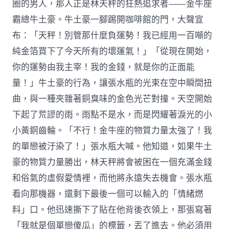
圈的男人，那人正是林天秤的狂熱追求者——金牛座
霸總牛土豪。牛土豪一腳踢開咖啡館的門，大聲宣
布：「天秤！別管那什麼負運勢！我已經用一百噸的
純金箔買下了今天所有的壞運氣！」「從現在開始，
你的運勢由我主宰！我的金錢，就是你的正面能
量！」牛土豪的行為，讓張水瓶的光束在空中瞬間扭
曲，與一種夾雜著銅臭味的金色光芒對撞。天空開始
下起了荒謬的雨。雨點不是水，而是閃耀著淚光的小
小黃銅齒輪。「不行！金牛座的物質力量太強了！我
的單戀被汙染了！」張水瓶大喊。他知道，如果牛土
豪的物質力量勝出，林天秤將會被困在一個充滿金錢
和俗氣的虛假愛情裡，而他將永遠失去機會。張水瓶
看向那機器，還剩下最後一個可以輸入的「情緒燃
料」口。他迅速撕下了貼在他背後衣領上，那張寫著
「我就是個單戀傻瓜」的標籤，丟了進去。他必須用