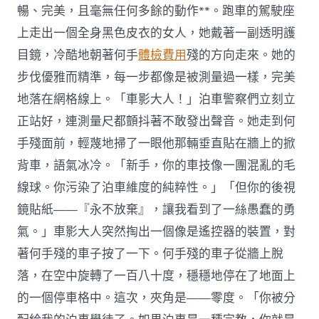
暢、完美，且毫無任何多餘的動作**。跑車的駕駛座
上走出一個全身黑色皮衣的女人，她戴著一副透明護
目鏡，冷酷地朝著何手
體檢費用
殘的方向走來。她的
步伐優雅而精準，每一步都像是被測量過一樣，完美
地落在網格線上。「車影大人！」泊車警察們立刻立
正站好，連測量尺都顫抖著不敢發出聲音。她走到何
手殘面前，輕蔑地掃了一眼他那輛垂直貼在牆上的掀
背車，語氣冰冷。「新手，你的車技像一團混亂的毛
線球。你污染了泊車維度的純粹性。」「但你的後視
鏡貼紙——『永不放棄』，讓我看到了一絲愚蠢的勇
氣。」車影大人突然掏出一個像是遙控器的裝置，對
著何手殘的車子按了一下。何手殘的車子從牆上脫
落，在空中旋轉了一百八十度，穩穩地停在了地面上
的一個停車格中。這次，夾角是——零度。「你被分