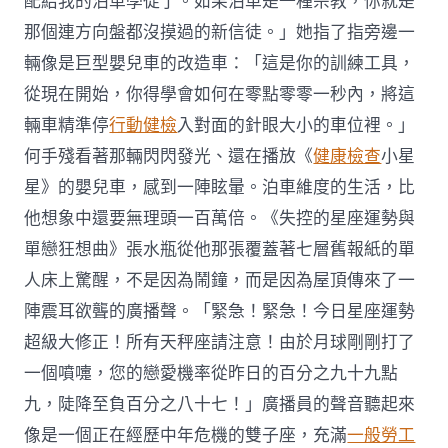
配給我的泊車學徒了。如果泊車是一種宗教，你就是
那個連方向盤都沒摸過的新信徒。」她指了指旁邊一
輛像是巨型嬰兒車的改造車：「這是你的訓練工具，
從現在開始，你得學會如何在零點零零一秒內，將這
輛車精準停
行動健檢
入對面的針眼大小的車位裡。」
何手殘看著那輛閃閃發光、還在播放《
健康檢查
小星
星》的嬰兒車，感到一陣眩暈。泊車維度的生活，比
他想象中還要無理頭一百萬倍。《失控的星座運勢與
單戀狂想曲》張水瓶從他那張覆蓋著七層舊報紙的單
人床上驚醒，不是因為鬧鐘，而是因為屋頂傳來了一
陣震耳欲聾的廣播聲。「緊急！緊急！今日星座運勢
超級大修正！所有天秤座請注意！由於月球剛剛打了
一個噴嚏，您的戀愛機率從昨日的百分之九十九點
九，陡降至負百分之八十七！」廣播員的聲音聽起來
像是一個正在經歷中年危機的雙子座，充滿
一般勞工