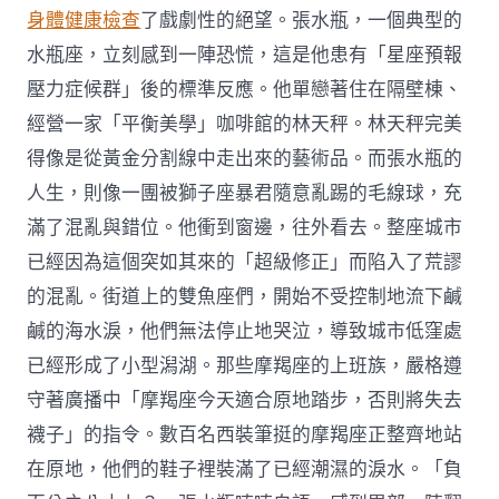
身體健康檢查
了戲劇性的絕望。張水瓶，一個典型的
水瓶座，立刻感到一陣恐慌，這是他患有「星座預報
壓力症候群」後的標準反應。他單戀著住在隔壁棟、
經營一家「平衡美學」咖啡館的林天秤。林天秤完美
得像是從黃金分割線中走出來的藝術品。而張水瓶的
人生，則像一團被獅子座暴君隨意亂踢的毛線球，充
滿了混亂與錯位。他衝到窗邊，往外看去。整座城市
已經因為這個突如其來的「超級修正」而陷入了荒謬
的混亂。街道上的雙魚座們，開始不受控制地流下鹹
鹹的海水淚，他們無法停止地哭泣，導致城市低窪處
已經形成了小型潟湖。那些摩羯座的上班族，嚴格遵
守著廣播中「摩羯座今天適合原地踏步，否則將失去
襪子」的指令。數百名西裝筆挺的摩羯座正整齊地站
在原地，他們的鞋子裡裝滿了已經潮濕的淚水。「負