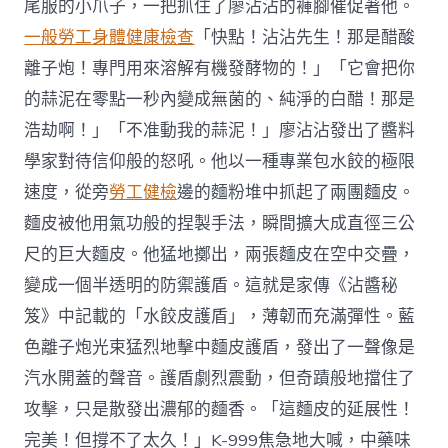
尾服的小爪子，一把抓住了廖沾沾的褲腳催促著他。
一般勞工身體健康檢查
「快點！沾沾先生！那是醋酸
離子炮！專門用來溶解有機發酵物的！」「它會把你
的蒜泥在零點一秒內變成無菌的、純淨的白醋！那是
浩劫啊！」「不准動我的蒜泥！」廖沾沾發出了醬料
學家對待信仰般的怒吼。他以一種專業包水餃的極限
速度，從旁
勞工健檢
邊的麵粉堆中抓起了兩團麵皮。
麵皮被他用氣功般的捏製手法，瞬間擴大成直徑三公
尺的巨大麵皮。他猛地擲出，兩張麵皮在空中交疊，
變成一個半透明的防禦護盾。這就是家傳《沾醬秘
笈》中記載的「水餃皮護盾」，薄韌而充滿彈性。藍
色離子炮光束猛烈地擊中麵皮護盾，發出了一聲像是
汽水開蓋的聲音。護盾劇烈震動，但奇蹟般地擋住了
攻擊，只是散發出濃郁的麵香。「這麵皮的延展性！
完美！但撐不了太久！」K-999焦急地大喊，中藥味