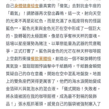
自己
身體健康檢查
最真實的「傻氣」去對抗金牛座的
「霸氣」！調節器再次發出轟鳴，這一次，射向天空
的光束不再是彩虹色，而是充滿了水瓶座特有的怪誕
藍色**。藍色光束與金色光芒在空中形成了一個巨大
的、旋轉著的太極圖案，像是在爭奪林天秤的靈魂。
這場以星座運勢為賭注、以單戀能量為武器的荒唐戰
爭，正式打響了。藍色與金色的光芒在林天秤咖啡館
上空劇烈衝撞
餐飲業體檢
，創造出一個不斷旋轉的怪
異氣旋。當甜甜圈悖論擊中千紙鶴時，千紙鶴會瞬間
質疑自己的存在意義，開始在空中混亂地盤旋。地面
上的雙魚座們哭得更厲害了，他們的海水淚開始變成
金箔碎片與氣泡水的混合液。「儀式開始！失敗者，
將永遠被困在我的咖啡館裡，成為最不對稱的裝飾
品！」張水瓶抓著頭，感覺自己的腦袋被強制塞入了