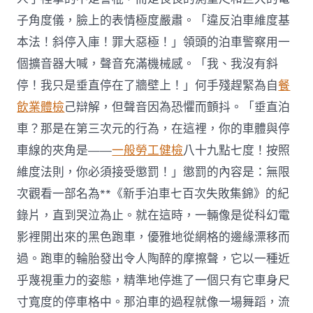
子角度儀，臉上的表情極度嚴肅。「違反泊車維度基
本法！斜停入庫！罪大惡極！」領頭的泊車警察用一
個擴音器大喊，聲音充滿機械感。「我、我沒有斜
停！我只是垂直停在了牆壁上！」何手殘趕緊為自
餐
飲業體檢
己辯解，但聲音因為恐懼而顫抖。「垂直泊
車？那是在第三次元的行為，在這裡，你的車體與停
車線的夾角是——
一般勞工健檢
八十九點七度！按照
維度法則，你必須接受懲罰！」懲罰的內容是：無限
次觀看一部名為**《新手泊車七百次失敗集錦》的紀
錄片，直到哭泣為止。就在這時，一輛像是從科幻電
影裡開出來的黑色跑車，優雅地從網格的邊緣漂移而
過。跑車的輪胎發出令人陶醉的摩擦聲，它以一種近
乎蔑視重力的姿態，精準地停進了一個只有它車身尺
寸寬度的停車格中。那泊車的過程就像一場舞蹈，流