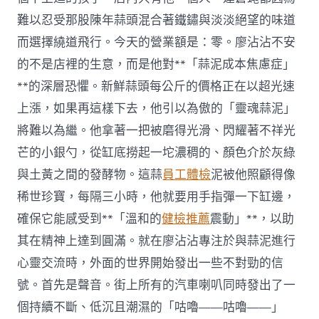
醫
難以忍受那股陳年蒜頭混合著鐵鏽與淡淡絕望的味道
院
勞
而選擇繞道飛行。今天的營業額是：零。廖沾沾不安
檢
的不是店裡的生意，而是他對**「蒜泥成本焦慮症」
事
會
**的深層恐懼。新鮮蒜頭每公斤的價格正在以超光速
廣
上漲，如果再這樣下去，他引以為傲的「靈魂蒜泥」
泛
按
將難以為繼。他拿著一把被磨得光滑、閃耀著不祥光
期
審
芒的小銀勺，從缸底撈起一坨濃稠的、顏色介於灰綠
議〉
與土黃之間的發酵物。這蒜
員工體檢
泥被他照顧得像
中
稀世珍寶，每隔三小時，他就要用手指彈一下缸邊，
確保它能感受到**「溫和的
健檢推薦
震動」**，以助
其在精神上達到圓滿。就在廖沾沾專注於與蒜泥進行
心靈交流時，外面的世界開始發出一些不對勁的信
號。首先是聲音。街上所有的汽車喇叭同時發出了一
個持續不斷、低沉且潮濕的「咕嚕——咕嚕——」