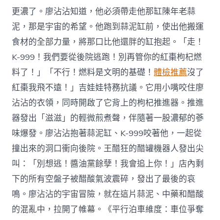
更濃了。廖沾沾知道，他必須帶走他那缸陳年老蒜
泥，那是宇宙的希望。他跑到蒜泥缸前，使出他搬運
食材的全部力量，將那口比他還胖的缸抱起。「走！
K-999！我們要從後院逃跑！別再管你的紅棗枸杞燃
料了！」「不行！燃料是文明的基礎！
體檢推薦
沒了
紅棗我飛不遠！」吉娃娃特務抗議。它用小嘴咬住廖
沾沾的衣領，同時開啟了它背上的枸杞推進器。推進
器發出「滋滋」的輕微煎煮聲，伴隨著一股濃郁的蔘
味爆發。廖沾沾抱著蒜泥缸、K-999咬著他，一起從
撞出來的洞口衝向後院。王醋狂的醋罐機器人發出尖
叫：「別想逃！醬油黨餘孽！我會追上你！」店內剩
下的所有空盤子被醋酸氣波震碎，發出了最後的哀
鳴。廖沾沾的宇宙冒險，就在這片蒜泥、中藥和醋酸
的混亂中，拉開了帷幕。《平行泊車維度：車位爭奪