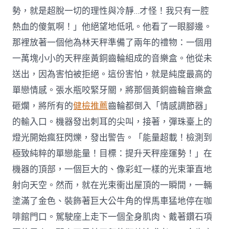
勢，就是超脫一切的理性與冷靜…才怪！我只有一腔
熱血的傻氣啊！」他絕望地低吼。他看了一眼腳邊。
那裡放著一個他為林天秤準備了兩年的禮物：一個用
一萬塊小小的天秤座黃銅齒輪組成的音樂盒。他從未
送出，因為害怕被拒絕。這份害怕，就是純度最高的
單戀情感。張水瓶咬緊牙關，將那個黃銅齒輪音樂盒
砸爛，將所有的
健檢推薦
齒輪都倒入「情感調節器」
的輸入口。機器發出刺耳的尖叫，接著，彈珠臺上的
燈光開始瘋狂閃爍，發出警告。「能量超載！檢測到
極致純粹的單戀能量！目標：提升天秤座運勢！」在
機器的頂部，一個巨大的、像彩虹一樣的光束筆直地
射向天空。然而，就在光束衝出屋頂的一瞬間，一輛
塗滿了金色、裝飾著巨大公牛角的悍馬車猛地停在咖
啡館門口。駕駛座上走下一個全身肌肉、戴著鑽石項