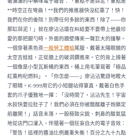
著濃濃的中藥味電子雜音：「重點不是蒜泥！重點是
**時空正在彎曲！**我們的推進器快沒紅棗了！快！
我們在你的後院！別帶任何多餘的東西！除了——你
那缸蒜泥！」就在廖沾沾還在糾結要不要帶上他最珍
愛的那把銀勺時，外面的牆壁傳來一聲巨大的撞擊。
一個穿著黑色燕
一般勞工體檢
尾服、戴著太陽眼鏡的
太空吉娃娃，正從牆上的破洞鑽進來。它的背上揹著
一個像是小型瓦斯桶的東西，桶上用毛筆寫著「極品
紅棗枸杞燃料」。「你怎麼——」廖沾沾驚訝地瞪大
了眼睛。K-999用它的小短腿站得筆直，戴著白色手
套的爪子優雅地一揮：「沒時間了，沾沾先生！宇宙
水餃快要拉肚子了！我們必須在你被醋酸離子炮鎖定
前離開！」話音未落，一股極致尖銳、刺鼻的酸氣猛
地從店門口灌入，伴隨著一個狂妄自大的電子音效：
「警告！這裡的醬油比例嚴重失衡！百分之九十九點