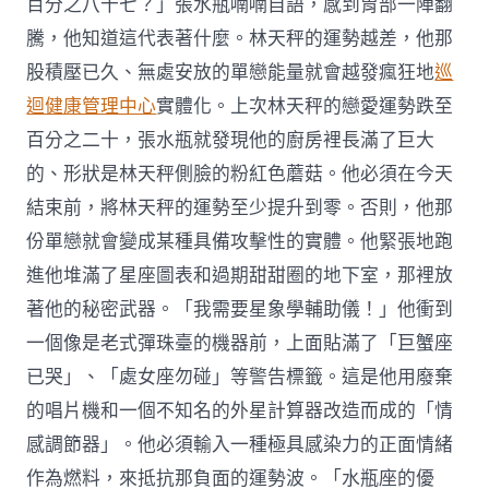
百分之八十七？」張水瓶喃喃自語，感到胃部一陣翻
騰，他知道這代表著什麼。林天秤的運勢越差，他那
股積壓已久、無處安放的單戀能量就會越發瘋狂地
巡
迴健康管理中心
實體化。上次林天秤的戀愛運勢跌至
百分之二十，張水瓶就發現他的廚房裡長滿了巨大
的、形狀是林天秤側臉的粉紅色蘑菇。他必須在今天
結束前，將林天秤的運勢至少提升到零。否則，他那
份單戀就會變成某種具備攻擊性的實體。他緊張地跑
進他堆滿了星座圖表和過期甜甜圈的地下室，那裡放
著他的秘密武器。「我需要星象學輔助儀！」他衝到
一個像是老式彈珠臺的機器前，上面貼滿了「巨蟹座
已哭」、「處女座勿碰」等警告標籤。這是他用廢棄
的唱片機和一個不知名的外星計算器改造而成的「情
感調節器」。他必須輸入一種極具感染力的正面情緒
作為燃料，來抵抗那負面的運勢波。「水瓶座的優