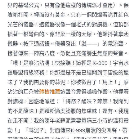
界的基礎公式，只有像他這樣的傳統派才會用）。保
險箱打開，裡面沒有黃金，只有一個閃爍著詭異紅色
光芒的儀器。這儀器很像一個老式的對講機，但頂部
插著一根彎曲的、像韭菜一樣的天線。他顫抖著拿起
儀器，按下通話鈕。儀器發出「滋——」的電流聲，
接著傳來一陣高八度、急促且充滿養生焦慮的聲音。
「喂！是廖沾沾嗎！快接聽！這裡是 K-999！宇宙水
餃聯盟特級特務！你那邊是不是已經聞到宇宙級的酸
味了？我們需要你的蒜泥！你被徵召了！馬上！」廖
沾沾的耳朵被
體檢推薦
這聲音震得嗡嗡作響，他捏著
對講機，困惑地喊道：「特務？酸味？等等！我聞到
的不是酸味！是麵粉過度膨脹的焦慮味！還有，我現
在走不開！我的陳年老蒜泥需要每隔三小時的溫和震
動！」「蒜泥？」對面傳來K-999崩潰的尖叫聲，帶