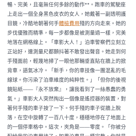
暢、完美，且毫無任何多餘的動作**。跑車的駕駛座
上走出一個全身黑色皮衣的女人，她戴著一副透明護
目鏡，冷酷地朝著何手
體檢費用
殘的方向走來。她的
步伐優雅而精準，每一步都像是被測量過一樣，完美
地落在網格線上。「車影大人！」泊車警察們立刻立
正站好，連測量尺都顫抖著不敢發出聲音。她走到何
手殘面前，輕蔑地掃了一眼他那輛垂直貼在牆上的掀
背車，語氣冰冷。「新手，你的車技像一團混亂的毛
線球。你污染了泊車維度的純粹性。」「但你的後視
鏡貼紙——『永不放棄』，讓我看到了一絲愚蠢的勇
氣。」車影大人突然掏出一個像是遙控器的裝置，對
著何手殘的車子按了一下。何手殘的車子從牆上脫
落，在空中旋轉了一百八十度，穩穩地停在了地面上
的一個停車格中。這次，夾角是——零度。「你被分