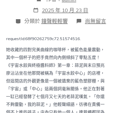
章
作
發
2025 年 10 月 23 日
者
表
日
分
在
分類於
鐘聲輕輕響
尚無留言
期
類
〈新
加
坡
requestId:68f90262759c72.51574516.
下
月
她收藏的四對完美曲線的咖啡杯，被藍色能量震動，
第
三
其中一個杯子的把手竟然向內側傾斜了零點五度！
次
《宇宙水餃與終極醬料師》第一章：蒜泥與末日預兆
參
與
廖沾沾坐在他那間被稱為「宇宙水餃中心」的店裡，
聯
合
但這間店的外觀更像是一個被遺棄的藍色塑膠棚，與
國
「宇宙」或「中心」這兩個詞毫無關係。他正在對著
人
權
一缸已經發酵了七個月又七天的老蒜泥嘆氣。「你還
理
不夠靈動，我的蒜泥。」他輕聲細語，彷彿在責備一
秀
傳
個不上進的孩子。店內只有他一個人，連蒼蠅都因為