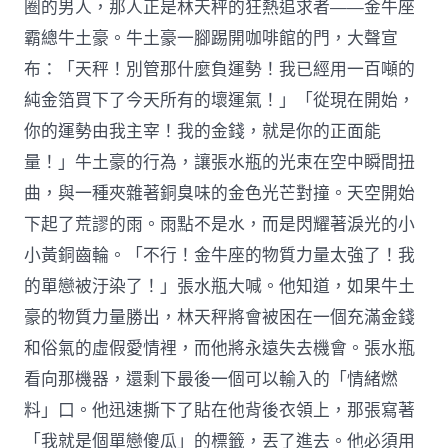
圈的男人，那人正是林天秤的狂熱追求者——金牛座
霸總牛土豪。牛土豪一腳踢開咖啡館的門，大聲宣
布：「天秤！別管那什麼負運勢！我已經用一百噸的
純金箔買下了今天所有的壞運氣！」「從現在開始，
你的運勢由我主宰！我的金錢，就是你的正面能
量！」牛土豪的行為，讓張水瓶的光束在空中瞬間扭
曲，與一種夾雜著銅臭味的金色光芒對撞。天空開始
下起了荒謬的雨。雨點不是水，而是閃耀著淚光的小
小黃銅齒輪。「不行！金牛座的物質力量太強了！我
的單戀被汙染了！」張水瓶大喊。他知道，如果牛土
豪的物質力量勝出，林天秤將會被困在一個充滿金錢
和俗氣的虛假愛情裡，而他將永遠失去機會。張水瓶
看向那機器，還剩下最後一個可以輸入的「情緒燃
料」口。他迅速撕下了貼在他背後衣領上，那張寫著
「我就是個單戀傻瓜」的標籤，丟了進去。他必須用