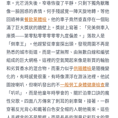
車。光芒消失後，窄巷恢復了平靜，只剩下獨角獸雕
像一臉困惑的表情。何手殘感覺一陣天旋地轉，等他
回過神來
餐飲業體檢
，他的車子竟然垂直停在一個貼
滿了巨大獎狀的牆壁上。獎狀上寫著：「完美倒車入
庫獎——第零點零零零零零九度偏差。」落款人是
「倒車王」。他趕緊從車窗探出頭，發現周圍不再是
熟悉的城市街道，而是一望無際、由無數白線和編號
組成的巨大網格。這裡的空氣聞起來像是新買的輪胎
和劣質香水的混合物，而重力似乎
供膳體檢
是隨機變
化的，有時感覺很重，有時像漂浮在游泳池裡。他試
圖按喇叭，但喇叭發出的不
一般勞工身體健康檢查
是
「叭叭」，而是他童年時學會的、關於泊車口訣的魔
性兒歌。四面八方傳來了刺耳的剎車聲，接著，一群
穿著反光背心和戴著白色安全帽的人朝他衝來。這些
人手裡拿的不是警棍，而是長長的測量尺和巨大的電