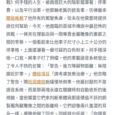
戰》何手殘的人生，被兩個巨大的陰影籠罩著：停車
費，以及平行泊車。他那輛老舊的掀背車，彷彿繼承
體檢推薦
了他所有的駕駛焦慮，從未在他需要時提供
過任何幫助。今天，他面臨的是城市傳說中最恐怖的
挑戰，一條夾在理髮店與一間專賣金屬雕像的畫廊之
間的窄巷。一個看起來比他車子尺寸小上三十公分的
停車格，上面還灑著一層可疑的白色粉末。何手殘深
吸一口氣。將車子打了倒檔。他的車載語音系統發出
了令人不快的女聲：「警告，後方障礙物距離：無限
趨近於零。」
體檢項目
「請考慮放棄治療。」他忽略
了警告，開
巡迴健檢
始緩慢地倒車。他最討厭的不是
語音系統，而是那兩塊永遠在關鍵時刻自動收折的後
視鏡。當他需要它們來判斷車體與那座價值不菲的銅
製獨角獸雕像之間的距離時，它們卻像兩片羞澀的耳
朵一樣，優雅地縮了回去。同時發出低語：「你還是