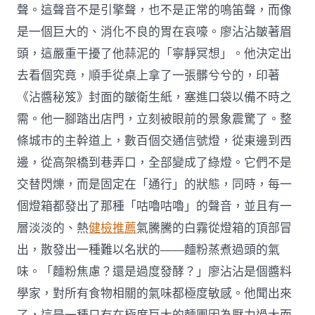
聲。這聲音不是引擎聲，也不是正常的鳴笛聲，而像
是一個巨大的、消化不良的胃在哀嚎。廖沾沾皺著眉
頭，這嚴重干擾了他蒜泥的「寧靜冥想」。他決定出
去看個究竟，順手從桌上拿了一張髒兮兮的，印著
《沾醬秘笈》封面的皺衛生紙，塞進口袋以備不時之
需。他一腳踏出店門，立刻被眼前的景象震驚了。整
條城市的主幹道上，數百個交通信號燈，從東邊到西
邊，從高架橋到巷弄口，全部變成了綠燈。它們不是
交替閃爍，而是固定在「通行」的狀態，同時，每一
個燈箱都發出了那種「咕嚕咕嚕」的聲音，並且有一
層淡淡的、熱
健檢推薦
氣騰騰的白霧從燈箱的頂部冒
出，散發出一種難以名狀的——麵粉蒸煮過頭的氣
味。「麵粉焦慮？還是過度發酵？」廖沾沾是個醬料
學家，對所有食物相關的氣味都極度敏感。他聞出來