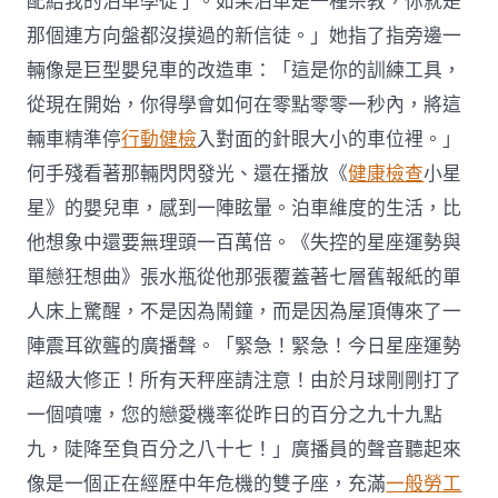
配給我的泊車學徒了。如果泊車是一種宗教，你就是
那個連方向盤都沒摸過的新信徒。」她指了指旁邊一
輛像是巨型嬰兒車的改造車：「這是你的訓練工具，
從現在開始，你得學會如何在零點零零一秒內，將這
輛車精準停
行動健檢
入對面的針眼大小的車位裡。」
何手殘看著那輛閃閃發光、還在播放《
健康檢查
小星
星》的嬰兒車，感到一陣眩暈。泊車維度的生活，比
他想象中還要無理頭一百萬倍。《失控的星座運勢與
單戀狂想曲》張水瓶從他那張覆蓋著七層舊報紙的單
人床上驚醒，不是因為鬧鐘，而是因為屋頂傳來了一
陣震耳欲聾的廣播聲。「緊急！緊急！今日星座運勢
超級大修正！所有天秤座請注意！由於月球剛剛打了
一個噴嚏，您的戀愛機率從昨日的百分之九十九點
九，陡降至負百分之八十七！」廣播員的聲音聽起來
像是一個正在經歷中年危機的雙子座，充滿
一般勞工