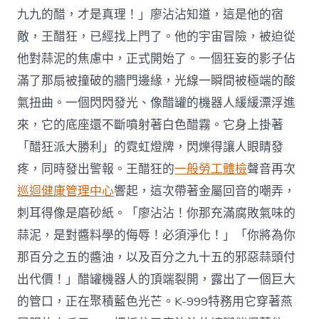
九九的醋，才是真理！」廖沾沾知道，這是他的宿
敵，王醋狂，已經找上門了。他的宇宙冒險，被迫從
他對蒜泥的焦慮中，正式開始了。一個狂妄的影子佔
滿了那扇被撞破的牆門邊緣，光線一瞬間被極端的酸
氣扭曲。一個閃閃發光、像醋罐的機器人緩緩漂浮進
來，它的底座還不斷噴射著白色醋霧。它身上掛著
「醋狂派大勝利」的霓虹燈牌，閃爍得讓人眼睛發
疼，同時發出警報。王醋狂的
一般勞工體檢
聲音再次
巡迴健康管理中心
響起，這次帶著金屬回音的嘲弄，
刺耳得像是磨砂紙。「廖沾沾！你那充滿腐敗氣味的
蒜泥，是對醬料學的侮辱！必須淨化！」「你將為你
那百分之五的醬油，以及百分之九十五的邪惡蒜頭付
出代價！」醋罐機器人的頂端裂開，露出了一個巨大
的管口，正在聚積藍色光芒。K-999特務用它穿著燕