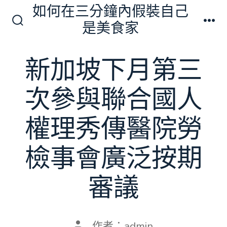
跳
如何在三分鐘內假裝自己
至
是美食家
搜
選
主
尋
單
切
要
新加坡下月第三
換
內
開
關
容
次參與聯合國人
權理秀傳醫院勞
檢事會廣泛按期
審議
文
作者：
admin