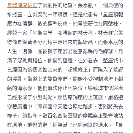
身體健康檢查
了戲劇性的絕望。張水瓶，一個典型的
水瓶座，立刻感到一陣恐慌，這是他患有「星座預報
壓力症候群」後的標準反應。他單戀著住在隔壁棟、
經營一家「平衡美學」咖啡館的林天秤。林天秤完美
得像是從黃金分割線中走出來的藝術品。而張水瓶的
人生，則像一團被獅子座暴君隨意亂踢的毛線球，充
滿了混亂與錯位。他衝到窗邊，往外看去。整座城市
已經因為這個突如其來的「超級修正」而陷入了荒謬
的混亂。街道上的雙魚座們，開始不受控制地流下鹹
鹹的海水淚，他們無法停止地哭泣，導致城市低窪處
已經形成了小型潟湖。那些摩羯座的上班族，嚴格遵
守著廣播中「摩羯座今天適合原地踏步，否則將失去
襪子」的指令。數百名西裝筆挺的摩羯座正整齊地站
在原地，他們的鞋子裡裝滿了已經潮濕的淚水。「負