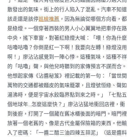
了，這是一種只有在極度巨大的麵團因為壓力過大而
散發出的氣味。街上的行人陷入了混亂。汽車不知道
該走還是該停
巡檢推薦
，因為無論從哪個方向看，都
是綠燈。一個穿著西裝的男人小心翼翼地把車停在路
中央，搖下車窗，對著紅綠燈大喊：「喂！你為什麼
咕嚕咕嚕？你倒是紅一下啊！我要向左轉！綠燈沒用
啊！」廖沾沾感覺到一陣心悸。這種氣味，這種不祥
的「咕嚕」聲，與他兒時聽到的家傳預言不謀而合。
他想起家傳《沾醬秘笈》裡記載的第一句：「當世間
萬物的交通都被麵皮的氣味籠罩，且燈號恒綠、聲如
湯沸時，便是宇宙水餃臨界點到來之時。」「七點五
個地球年…怎麼這麼快？」廖沾沾猛地衝回店裡，衝
到後廚，打開了一個藏在舊冰櫃後面的暗門。暗門裡
放著一個老舊的、像是古代金屬保險箱的東西。他輸
入了密碼：「一醬二醋三油四辣五蒜泥」（這是醬料