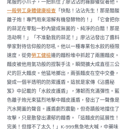
尾服的小爪子，一把抓住了廖沾沾的褲腳催促著他。
一般勞工身體健康檢查
「快點！沾沾先生！那是醋酸
離子炮！專門用來溶解有機發酵物的！」「它會把你
的蒜泥在零點一秒內變成無菌的、純淨的白醋！那是
浩劫啊！」「不准動我的蒜泥！」廖沾沾發出了醬料
學家對待信仰般的怒吼。他以一種專業包水餃的極限
速度，從旁
勞工健檢
邊的麵粉堆中抓起了兩團麵皮。
麵皮被他用氣功般的捏製手法，瞬間擴大成直徑三公
尺的巨大麵皮。他猛地擲出，兩張麵皮在空中交疊，
變成一個半透明的防禦護盾。這就是家傳《沾醬秘
笈》中記載的「水餃皮護盾」，薄韌而充滿彈性。藍
色離子炮光束猛烈地擊中麵皮護盾，發出了一聲像是
汽水開蓋的聲音。護盾劇烈震動，但奇蹟般地擋住了
攻擊，只是散發出濃郁的麵香。「這麵皮的延展性！
完美！但撐不了太久！」K-999焦急地大喊，中藥味