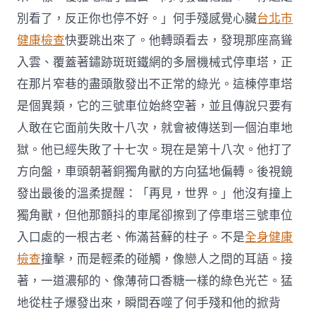
別看了，反正你也停不好。」何手殘感覺心臟
台北巿
健康檢查
快要跳出來了。他轉頭看去，發現那座高聳
入雲、覆蓋著鏽跡斑斑鐵網的多層機械式停車塔，正
在那片窄巷的盡頭散發出不正常的綠光。這棟停車塔
是個異類，它的三號車位始終空著，並且傳說只要有
人敢在它面前失敗十八次，就會被傳送到一個泊車地
獄。他已經失敗了十七次。現在是第十八次。他打了
方向盤，車頭朝著銅獨角獸的方向猛地偏轉。後視鏡
發出最後的溫柔提醒：「再見，世界。」他沒有撞上
獨角獸，但他那顫抖的車尾卻擦到了停車塔三號車位
入口處的一根古老、佈滿苔蘚的柱子。不是
全身健康
檢查
撞擊，而是輕柔的碰觸，像戀人之間的耳語。接
著，一道濃郁的、像薄荷口香糖一樣的綠色光芒。猛
地從柱子爆發出來，瞬間吞噬了何手殘和他的掀背