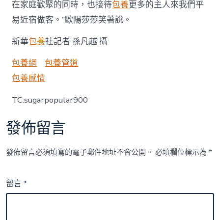
在家庭歡聚的同時，也接待
包養
更多的主人來我們平
易近宿做客。”歐陽莎莎笑著說。
新華
包養
社記者 孫凡越 攝
包養網
包養管道
包養感情
TC:sugarpopular900
發佈留言
發佈留言必須填寫的電子郵件地址不會公開。
必填欄位標示為
*
留言
*