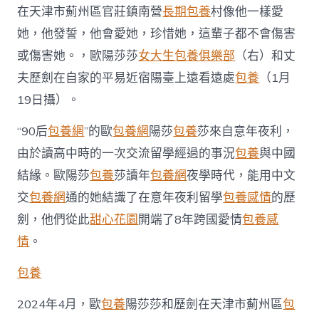
中
在天津市薊州區官莊鎮南營
長期包養
村像他一樣愛
國
她，他發誓，他會愛她，珍惜她，這輩子都不會傷害
網〉
中
或傷害她。，歐陽莎莎
女大生包養俱樂部
（右）和丈
夫歷劍在自家的平易近宿陽臺上遠看遠處
包養
（1月
19日攝）。
“90后
包養網
”的歐
包養網
陽莎
包養
莎來自意年夜利，
由於讀高中時的一次交流留學經過的事況
包養
與中國
結緣。歐陽莎
包養
莎讀年
包養網
夜學時代，能用中文
交
包養網
通的她結識了在意年夜利留學
包養感情
的歷
劍，他們從此
甜心花園
開端了8年跨國愛情
包養感
情
。
包養
2024年4月，歐
包養
陽莎莎和歷劍在天津市薊州區
包