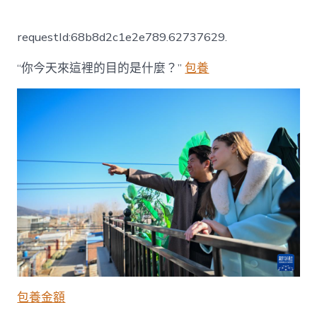
〈新
春
甜
requestId:68b8d2c1e2e789.62737629.
心
寶
“你今天來這裡的目的是什麼？”
包養
貝
專
包
養
網
走
下
層
丨
“洋
媳
婦”
的
山
村
新
年
包養金額
_