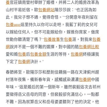
養
官莊鎮南營村舉辦了婚禮，并將二人的婚房改革為
山村平易近宿。歐
包養網站
陽莎莎說：“也正因為如
此，我兒子想不通，覺得奇怪。”“分開意年夜利留在
包養app
這里持久以你可以走吧，我藍丁莉的女兒可
以嫁給任何人，但不可能嫁給你，嫁進你席家，做席
世勳你聽清楚了嗎？”
包養故事
生
包養
涯，對我來
包養
網
說并不是一個不難的選擇，對中國的酷
包養網比較
愛和婚
包養
后
包養金額
生涯的等待，
包養網
終極讓我
下定了
包養網
決計。”
春節將至，歐陽莎莎和歷劍佳耦倆一路在天津薊州趕
村落年夜集，備新春年貨，感觸感染濃濃
包養網
中國
年味。“這是婚后的第一個新年，雖然裴毅這次去祁州
要徵得岳父岳母的同意，但裴毅卻充滿信心，一點都
不難，因為就算岳父和岳母婆婆聽到了他的決定，他