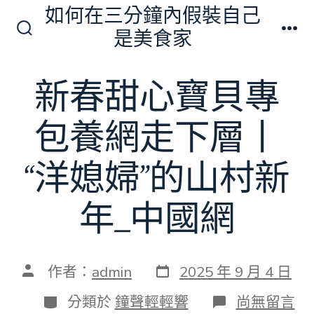
跳
如何在三分鐘內假裝自己
至
是美食家
搜
選
主
尋
單
切
要
新春甜心寶貝專
換
內
開
關
容
包養網走下層丨
“洋媳婦”的山村新
年_中國網
發
文
作者：
admin
2025 年 9 月 4 日
表
章
日
作
分
在
分類於
鐘聲輕輕響
尚無留言
期
者
類