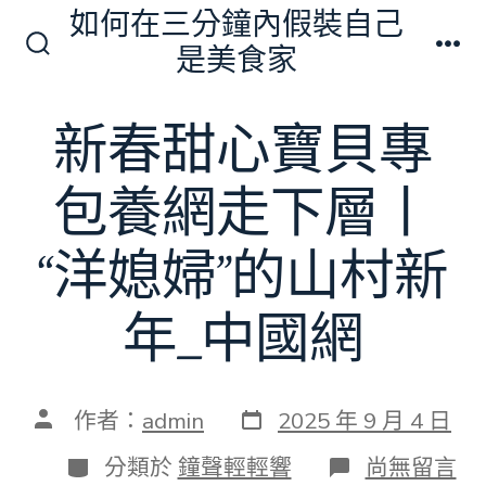
跳
如何在三分鐘內假裝自己
至
是美食家
搜
選
主
尋
單
切
要
新春甜心寶貝專
換
內
開
關
容
包養網走下層丨
“洋媳婦”的山村新
年_中國網
發
文
作者：
admin
2025 年 9 月 4 日
表
章
日
作
分
在
分類於
鐘聲輕輕響
尚無留言
期
者
類