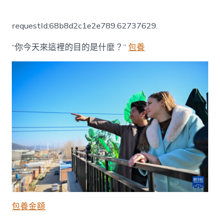
〈新
春
甜
requestId:68b8d2c1e2e789.62737629.
心
寶
“你今天來這裡的目的是什麼？”
包養
貝
專
包
養
網
走
下
層
丨
“洋
媳
婦”
的
山
村
新
年
包養金額
_