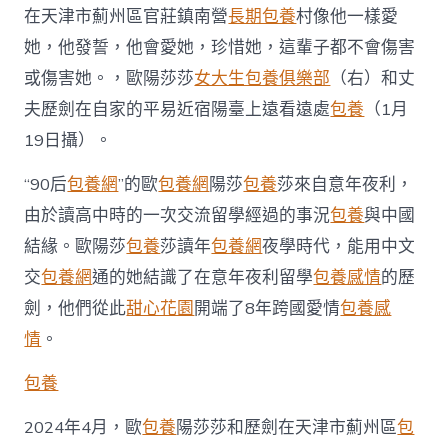
中
在天津市薊州區官莊鎮南營
長期包養
村像他一樣愛
國
她，他發誓，他會愛她，珍惜她，這輩子都不會傷害
網〉
中
或傷害她。，歐陽莎莎
女大生包養俱樂部
（右）和丈
夫歷劍在自家的平易近宿陽臺上遠看遠處
包養
（1月
19日攝）。
“90后
包養網
”的歐
包養網
陽莎
包養
莎來自意年夜利，
由於讀高中時的一次交流留學經過的事況
包養
與中國
結緣。歐陽莎
包養
莎讀年
包養網
夜學時代，能用中文
交
包養網
通的她結識了在意年夜利留學
包養感情
的歷
劍，他們從此
甜心花園
開端了8年跨國愛情
包養感
情
。
包養
2024年4月，歐
包養
陽莎莎和歷劍在天津市薊州區
包