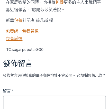
在家庭歡聚的同時，也接待
包養
更多的主人來我們平
易近宿做客。”歐陽莎莎笑著說。
新華
包養
社記者 孫凡越 攝
包養網
包養管道
包養感情
TC:sugarpopular900
發佈留言
發佈留言必須填寫的電子郵件地址不會公開。
必填欄位標示為
*
留言
*