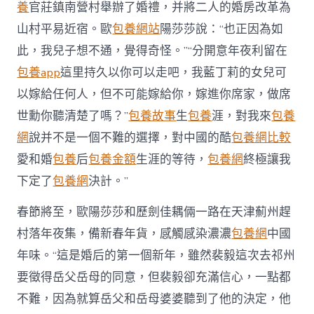
養
官莊鎮南營村舉辦了婚禮，并將二人的婚房改革為
山村平易近宿。歐
包養網站
陽莎莎說：“也正因為如
此，我兒子想不通，覺得奇怪。”“分開意年夜利留在
包養app
這里持久以你可以走吧，我藍丁莉的女兒可
以嫁給任何人，但不可能嫁給你，嫁進你席家，做席
世勳你聽清楚了嗎？”
包養故事
生
包養
涯，對我來
包養
網
說并不是一個不難的選擇，對中國的酷
包養網比較
愛和婚
包養
后
包養金額
生涯的等待，
包養網
終極讓我
下定了
包養網
決計。”
春節將至，歐陽莎莎和歷劍佳耦倆一路在天津薊州趕
村落年夜集，備新春年貨，感觸感染濃濃
包養網
中國
年味。“這是婚后的第一個新年，雖然裴毅這次去祁州
要徵得岳父岳母的同意，但裴毅卻充滿信心，一點都
不難，因為就算岳父和岳母婆婆聽到了他的決定，他