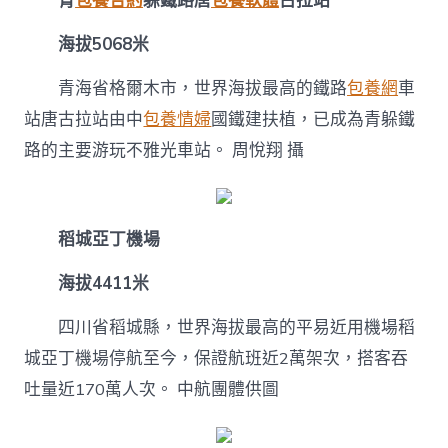
中
青
包養合約
躲鐵路唐
包養軟體
古拉站
海拔5068米
青海省格爾木市，世界海拔最高的鐵路
包養網
車
站唐古拉站由中
包養情婦
國鐵建扶植，已成為青躲鐵
路的主要游玩不雅光車站。
周悅翔 攝
稻城亞丁機場
海拔4411米
四川省稻城縣，世界海拔最高的平易近用機場稻
城亞丁機場停航至今，保證航班近2萬架次，搭客吞
吐量近170萬人次。
中航團體供圖