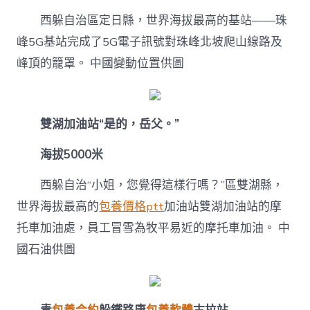
專
包
西躲自治區定日縣，世界海拔最高的基站——珠
養
峰5G基站完成了5G電子訊號對珠峰北坡爬山線路及
網
新
峰頂的籠罩。
中國變動位置供圖
征
程
立
功
雙湖加油站“是的，岳父。”
新
時
海拔5000米
期
——
西躲自治“小姐，您覺得這樣行嗎？”區雙湖縣，
十
年
世界海拔最高的
包養價格ptt
加油站雙湖加油站的摩
成
長
托車加油處，員工冒雪為牧平易近的摩托車加油。
中
成
國石油供圖
績
圖
覽
③〉