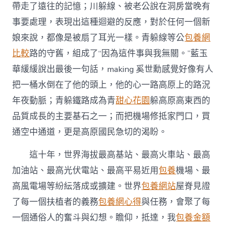
帶走了遠往的記憶；川躲線、被老公說在洞房當晚有
事要處理，表現出這種迴避的反應，對於任何一個新
娘來說，都像是被扇了耳光一樣。青躲線等公
包養網
比較
路的守舊，組成了“因為這件事與我無關。”藍玉
華緩緩說出最後一句話，making 奚世勳感覺好像有人
把一桶水倒在了他的頭上，他的心一路高原上的路況
年夜動脈；青躲鐵路成為青
甜心花園
躲高原高東西的
品質成長的主要基石之一；而把機場修抵家門口，買
通空中通道，更是高原國民急切的渴盼。
這十年，世界海拔最高基站、最高火車站、最高
加油站、最高光伏電站、最高平易近用
包養
機場、最
高風電場等紛紜落成或擴建。世界
包養網站
屋脊見證
了每一個扶植者的義務
包養網心得
與任務，會聚了每
一個通俗人的奮斗與幻想。瞻仰，抵達，我
包養金額