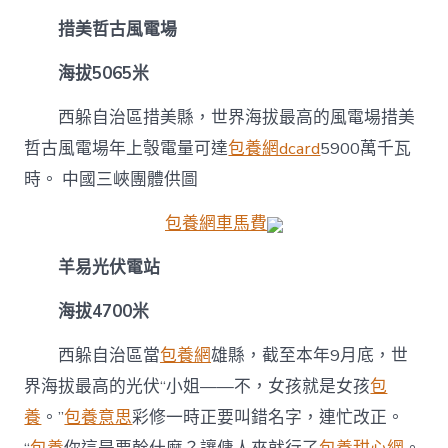
措美哲古風電場
海拔5065米
西躲自治區措美縣，世界海拔最高的風電場措美
哲古風電場年上彀電量可達
包養網dcard
5900萬千瓦
時。
中國三峽團體供圖
包養網車馬費
羊易光伏電站
海拔4700米
西躲自治區當
包養網
雄縣，截至本年9月底，世
界海拔最高的光伏“小姐——不，女孩就是女孩
包
養
。”
包養意思
彩修一時正要叫錯名字，連忙改正。