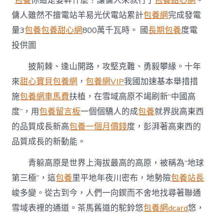
“
包養
你這是要幹什麼？讓傭人來就行了
包養甜心網
。
傭人雖然不擅電站羊易光伏電站累計
包養網
完成發電
量3
包養
包養甜心網
800萬千瓦時。
國
長期包養
度電
投供圖
披荊棘、逢山開路，攻堅克難、勇毅攀緣。十年
來
甜心寶貝包養網
，
包養網VIP
我國加速基本舉措措
施
包養網車馬費
扶植，在雪域高原不竭刷新“中國高
度”，用
包養留言板
一個個驕人的成
包養
就界說高東西
的品質成長新高
包養一個月價錢
度，彭湃著高東西的
品質成長的新動能。
青躲高原是世界上海拔最高的高原，被稱為“地球
第三極”，這
包養
里平地年夜川密布，地勢險
包養站長
峻多變。從古到今，人們一向鍥而不舍地找尋著聯通
雪域表裡的通道。茶馬舊道的駝鈴悠
包養網dcard
悠，