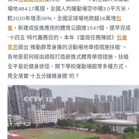
場地484.17萬個，全國人均運動場空中積3.0平方米，
較2020年增添36%，全國足球場地跨越16萬塊
包
養
，新建成投進應用的體育公園達1547個，提早完成
“十四五”時代義務目的。本年《當局任務陳述》
包養
意思
提出“推動群眾身邊的活動場地舉措措施扶植”。
各地是若何經由過程打造嵌進式體育舉措措施、扶植
全平易近健身途徑、開下學校運動場館等多種方式，
周全落實“十五分鐘健身圈”的？