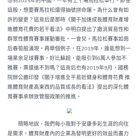
想到2025年的中國，一年有上千場馬拉松舉行。即使
這般，想要賽馬拉松還得抽號拼命運。為什么會有如
許的變更？這背后是那時《關于加速成長體育財產增
進體育花費的若干看法》中明白提出了撤消貿易性和
群眾性體育賽事運動審批。一會兒，馬拉松賽事如雨
后春筍般涌現。再舉個例子，在2019年，誰能想到一
場業余足球賽事，好比蘇超，能吸引到6萬人參加不
雅賽，票還搶不到嗎？這背后也有2019年9月，國務
院辦公廳印發《關于增進全平易近健身和體育花費 推
進體育財產高東西的品質成長的看法》提出的深化體
育賽事承辦放管服政策的推進。
簡略地說，我們每小我對于安康多彩生涯的向往
是需求，體育財產內的企業為發明更好的效益而盡力