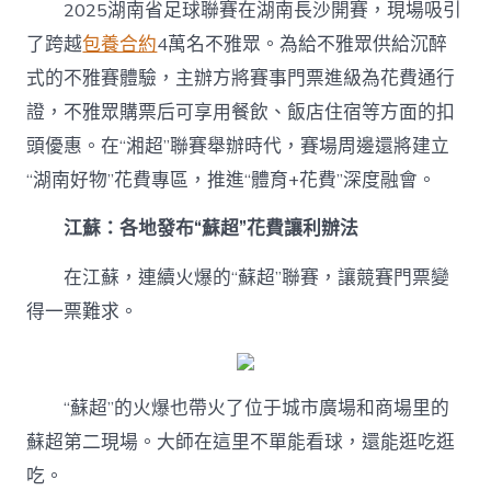
2025湖南省足球聯賽在湖南長沙開賽，現場吸引
了跨越
包養合約
4萬名不雅眾。為給不雅眾供給沉醉
式的不雅賽體驗，主辦方將賽事門票進級為花費通行
證，不雅眾購票后可享用餐飲、飯店住宿等方面的扣
頭優惠。在“湘超”聯賽舉辦時代，賽場周邊還將建立
“湖南好物”花費專區，推進“體育+花費”深度融會。
江蘇：各地發布“蘇超”花費讓利辦法
在江蘇，連續火爆的“蘇超”聯賽，讓競賽門票變
得一票難求。
“蘇超”的火爆也帶火了位于城市廣場和商場里的
蘇超第二現場。大師在這里不單能看球，還能逛吃逛
吃。