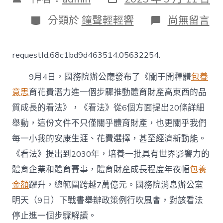
表
章
日
作
分
在
分類於
鐘聲輕輕響
尚無留言
期
者
類
〈時
空
察
requestId:68c1bd9d463514.05632254.
看
丨
9月4日，國務院辦公廳發布了《關于開釋體
包養
目
的
意思
育花費潛力進一個步驟推動體育財產高東西的品
超
質成長的看法》，《看法》從6個方面提出20條詳細
7
萬
舉動，這份文件不只僅關乎體育財產，也更關乎我們
億
元
每一小我的安康生涯、花費選擇，甚至經濟新動能。
體
《看法》提出到2030年，培養一批具有世界影響力的
育
財
體育企業和體育賽事，體育財產成長程度年夜幅
包養
產
金額
躍升，總範圍跨越7萬億元。國務院消息辦公室
若
何
明天（9日）下戰書舉辦政策例行吹風會，對該看法
成
停止進一個步驟解讀。
甜