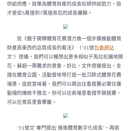
供給供應，政策為體育財產的成長松綁供給助力。這
才是從5萬億到7萬億背后的成長邏輯。
從《關于開釋體育花費潛力進一個步驟推動體育
財產高東西的品質成長的看法》（“31號
包養網站
文”）傍邊，我們可以暢想出更多相似于馬拉松遍地開
花、蘇超一票難求的景象。好比，文件傍邊提出，支
撐在體育公園、活動營地等打造一批沉醉式體育花費
場景。這就意味著，我們可以跳出往看競賽必需往運
動場的傳統不雅念。你可以往商場里看撐竿跳競賽，
可以在景區里看攀巖。
“31號文”專門提出“推進體育數字化成長”。再過