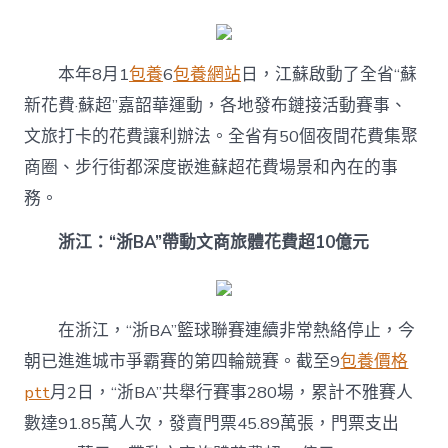
本年8月1
包養
6
包養網站
日，江蘇啟動了全省“蘇
新花費·蘇超”嘉韶華運動，各地發布鏈接活動賽事、
文旅打卡的花費讓利辦法。全省有50個夜間花費集聚
商圈、步行街都深度嵌進蘇超花費場景和內在的事
務。
浙江：“浙BA”帶動文商旅體花費超10億元
在浙江，“浙BA”籃球聯賽連續非常熱絡停止，今
朝已進進城市爭霸賽的第四輪競賽。截至9
包養價格
ptt
月2日，“浙BA”共舉行賽事280場，累計不雅賽人
數達91.85萬人次，發賣門票45.89萬張，門票支出