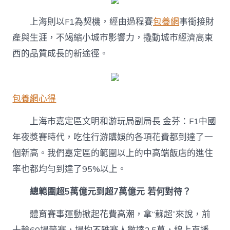
上海則以F1為契機，經由過程賽
包養網
事銜接財
產與生涯，不竭縮小城市影響力，撬動城市經濟高東
西的品質成長的新途徑。
包養網心得
上海市嘉定區文明和游玩局副局長 金芬：F1中國
年夜獎賽時代，吃住行游購娛的各項花費都到達了一
個新高。我們嘉定區的範圍以上的中高端飯店的進住
率也都均勻到達了95%以上。
總範圍超5萬億元到超7萬億元 若何對待？
體育賽事運動掀起花費高潮，拿“蘇超”來說，前