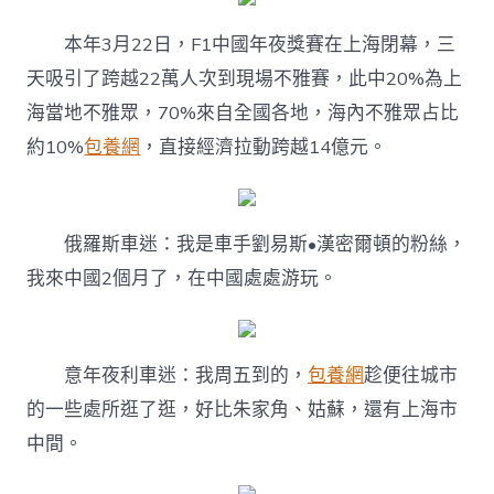
本年3月22日，F1中國年夜獎賽在上海閉幕，三
天吸引了跨越22萬人次到現場不雅賽，此中20%為上
海當地不雅眾，70%來自全國各地，海內不雅眾占比
約10%
包養網
，直接經濟拉動跨越14億元。
俄羅斯車迷：我是車手劉易斯•漢密爾頓的粉絲，
我來中國2個月了，在中國處處游玩。
意年夜利車迷：我周五到的，
包養網
趁便往城市
的一些處所逛了逛，好比朱家角、姑蘇，還有上海市
中間。