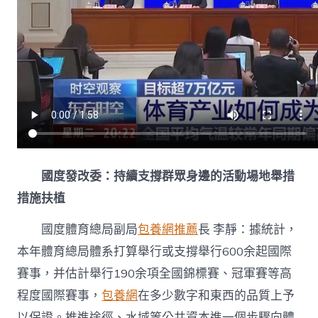
國度發改委：持續支撐群眾身邊的活動場地舉措
措施扶植
國度體育總局副局
包養網推薦
長 李靜：據統計，
本年體育總局體系打算舉行或支撐舉行600余起國際
賽事，并估計舉行190余項全國錦標賽、冠軍賽等高
程度國際賽事，
包養網
在多少數字和東西的品質上予
以保證。推進途徑、水域等公共資本進一個步驟向體