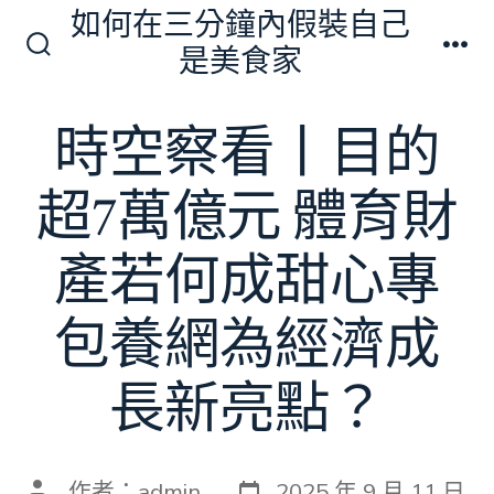
跳
如何在三分鐘內假裝自己
至
是美食家
搜
選
主
尋
單
切
要
時空察看丨目的
換
內
開
關
容
超7萬億元 體育財
產若何成甜心專
包養網為經濟成
長新亮點？
發
文
作者：
admin
2025 年 9 月 11 日