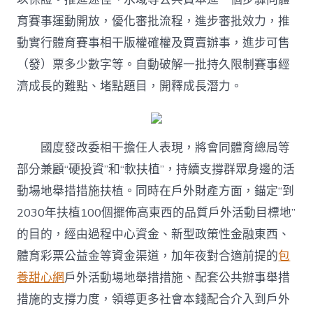
育賽事運動開放，優化審批流程，進步審批效力，推
動實行體育賽事相干版權確權及買賣辦事，進步可售
（發）票多少數字等。自動破解一批持久限制賽事經
濟成長的難點、堵點題目，開釋成長潛力。
國度發改委相干擔任人表現，將會同體育總局等
部分兼顧“硬投資”和“軟扶植”，持續支撐群眾身邊的活
動場地舉措措施扶植。同時在戶外財產方面，錨定“到
2030年扶植100個擺佈高東西的品質戶外活動目標地”
的目的，經由過程中心資金、新型政策性金融東西、
體育彩票公益金等資金渠道，加年夜對合適前提的
包
養甜心網
戶外活動場地舉措措施、配套公共辦事舉措
措施的支撐力度，領導更多社會本錢配合介入到戶外