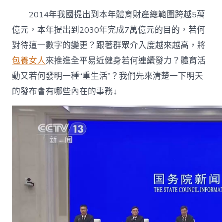
心
專
2014年我國提出到本年體育財產總範圍跨越5萬
包
億元，本年提出到2030年完成7萬億元的目的，若何
養
網
對待這一數字的變更？跟著群眾介入度越來越高，將
為
包養女人
來推進全平易近健身若何連續發力？體育活
經
濟
動又若何發明一種“重生活”？我們先來清楚一下明天
成
的發布會有哪些內在的事務↓
長
新
亮
點？〉
中