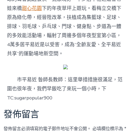
娃來橋
甜心花園
下的年夜草坪上遊玩。看梅立交橋下
原為綠化帶，經晉陞改革，扶植成為集籃球、足球、
排球、羽毛球、乒乓球、門球、健身點、步道為一體
的多效能活動場，輻射了周邊多個年夜型室第小區，
4萬多居平易近是以受害，成為“全齡友愛、全平易近
共享”的運動場地新空間。
市平易近 昝師長教師：這里舉措措施很滿足，范
圍也很年夜，我們早飯吃了來玩一個小時，下
TC:sugarpopular900
發佈留言
發佈留言必須填寫的電子郵件地址不會公開。
必填欄位標示為
*