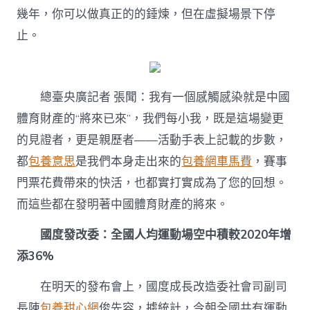
幾年，你可以做真正的的錘煉，但在虛擬場景下停
止。
總臺央廣記者 張聞：我有一個感觸感染就是中國
體育財產的“將來已來”，我們每小我，既是這場變更
的見證者，更是親歷者——活動手表上記載的步數，
都
包養意思
是我們本身走出來的
包養網車馬費
，賽事
門票花費帶來的快活，也都實打實成為了您的回想。
而這些都在發明著中國體育財產的將來。
國度發改委：全國人均運動場空中積較2020年增
添36%
在明天的發布會上，國度成長改造委社會司副司
長陳
包養甜心網
俊先容，據統計，今朝全國共有運動