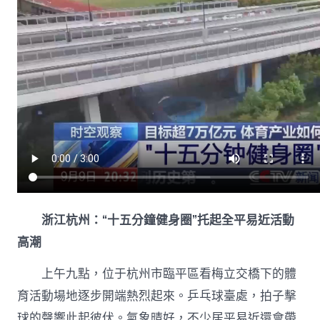
浙江杭州：“十五分鐘健身圈”托起全平易近活動
高潮
上午九點，位于杭州市臨平區看梅立交橋下的體
育活動場地逐步開端熱烈起來。乒乓球臺處，拍子擊
球的聲響此起彼伏。氣象晴好，不少居平易近還會帶