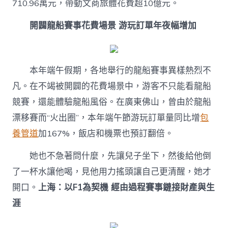
710.96萬元，帶動文商旅體花費超10億元。
開闢龍船賽事花費場景 游玩訂單年夜幅增加
本年端午假期，各地舉行的龍船賽事異樣熱烈不
凡。在不竭被開闢的花費場景中，游客不只能看龍船
競賽，還能體驗龍船風俗。在廣東佛山，曾由於龍船
漂移賽而“火出圈”，本年端午節游玩訂單量同比增
包
養管道
加167%，飯店和機票也預訂翻倍。
她也不急著問什麼，先讓兒子坐下，然後給他倒
了一杯水讓他喝，見他用力搖頭讓自己更清醒，她才
開口。
上海：以F1為契機 經由過程賽事鏈接財產與生
涯