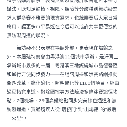
植手語翻譯體系，裝備無妨礙查詢屏和智能辦事樁等
辦法，既知足輪椅、視障、聽障等分歧種別無妨礙需
求人群參賽不雅賽的現實需求，也統籌賽后大眾日常
應用，讓更多市平易近在今后可以或許共享更便捷的
無妨礙周遭的狀況。
無妨礙不只表現在場館外部，更表現在場館之
外。本屆殘特奧會由粵港澳11個城市承辦，是汗青上
承辦城市最多的一屆。粵港澳三地繚繞城市品德晉陞
和通行方便同步發力——在場館周邊和涉賽路網推動
街區改革、綠化醜化、照明優化等1160個項目，經由
過程拓寬車道、撤除圍擋等方法疏浚多條涉賽途徑堵
點，7個機場、25個高鐵站點同步完美綠色通道和無
妨礙通道，買通殘疾人從“落發門”到“出場館”的“最后
一公里”。