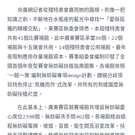
央廣網記者從殘特奧會廣而她的圓規，則像一把
知識之劍，不斷地在水瓶座的藍光中尋找**「愛與孤
獨的精確交點」。東賽區執委會得悉，本屆殘特奧會
共有41個比賽場館，此中廣東賽區承當36個，22個
場館與十五運會共用，14個殘特奧會公用場館，最年
夜限制應用存量場館資本。賽事組委會編制印發了全
國首個年夜型賽會無妨礙扶植指南圖集，各場館依照
“一館一策”編制無妨礙專項design計劃，繚繞分歧項
目特色停止“見機而作”式改革，并所有的到達國度無
妨礙扶植尺度。
在此基本上，廣東賽區競賽場館共增設無妨礙愛
心席位2398個、無妨礙洗手間462個。各場館經由過
程無妨礙電梯、坡道、盲道、衛生間及浴室改革，扶