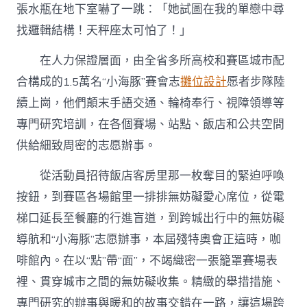
張水瓶在地下室嚇了一跳：「她試圖在我的單戀中尋
找邏輯結構！天秤座太可怕了！」
在人力保證層面，由全省多所高校和賽區城市配
合構成的1.5萬名“小海豚”賽會志
攤位設計
愿者步隊陸
續上崗，他們顛末手語交通、輪椅奉行、視障領導等
專門研究培訓，在各個賽場、站點、飯店和公共空間
供給細致周密的志愿辦事。
從活動員招待飯店客房里那一枚奪目的緊迫呼喚
按鈕，到賽區各場館里一排排無妨礙愛心席位，從電
梯口延長至餐廳的行進盲道，到跨城出行中的無妨礙
導航和“小海豚”志愿辦事，本屆殘特奧會正這時，咖
啡館內。在以“點”帶“面”，不竭織密一張籠罩賽場表
裡、貫穿城市之間的無妨礙收集。精緻的舉措措施、
專門研究的辦事與暖和的故事交錯在一路，讓這場跨