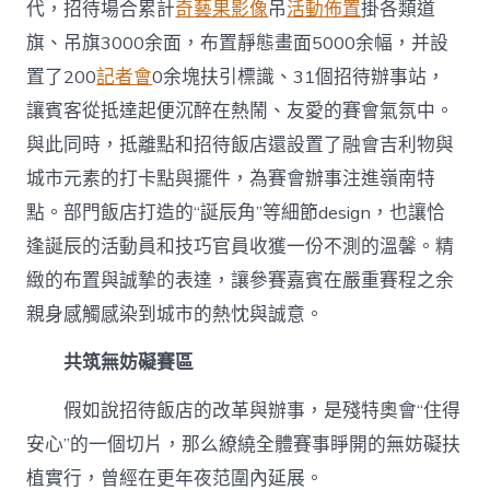
代，招待場合累計
奇藝果影像
吊
活動佈置
掛各類道
旗、吊旗3000余面，布置靜態畫面5000余幅，并設
置了200
記者會
0余塊扶引標識、31個招待辦事站，
讓賓客從抵達起便沉醉在熱鬧、友愛的賽會氣氛中。
與此同時，抵離點和招待飯店還設置了融會吉利物與
城市元素的打卡點與擺件，為賽會辦事注進嶺南特
點。部門飯店打造的“誕辰角”等細節design，也讓恰
逢誕辰的活動員和技巧官員收獲一份不測的溫馨。精
緻的布置與誠摯的表達，讓參賽嘉賓在嚴重賽程之余
親身感觸感染到城市的熱忱與誠意。
共筑無妨礙賽區
假如說招待飯店的改革與辦事，是殘特奧會“住得
安心”的一個切片，那么繚繞全體賽事睜開的無妨礙扶
植實行，曾經在更年夜范圍內延展。