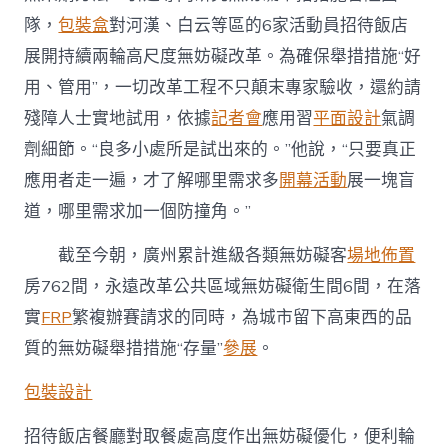
隊，
包裝盒
對河漢、白云等區的6家活動員招待飯店
展開持續兩輪高尺度無妨礙改革。為確保舉措措施“好
用、管用”，一切改革工程不只顛末專家驗收，還約請
殘障人士實地試用，依據
記者會
應用習
平面設計
氣調
劑細節。“良多小處所是試出來的。”他說，“只要真正
應用者走一遍，才了解哪里需求多
開幕活動
展一塊盲
道，哪里需求加一個防撞角。”
截至今朝，廣州累計進級各類無妨礙客
場地佈置
房762間，永遠改革公共區域無妨礙衛生間6間，在落
實
FRP
繁複辦賽請求的同時，為城市留下高東西的品
質的無妨礙舉措措施“存量”
參展
。
包裝設計
招待飯店餐廳對取餐處高度作出無妨礙優化，便利輪