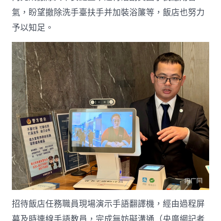
氣，盼望撤除洗手臺扶手并加裝浴簾等，飯店也努力
予以知足。
招待飯店任務職員現場演示手語翻譯機，經由過程屏
幕及時連線手語教員，完成無妨礙溝通（央廣網記者