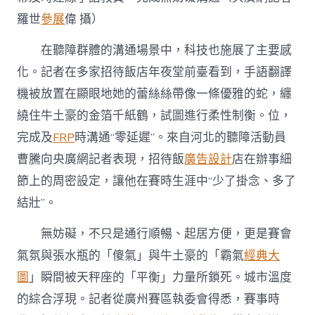
羅世
參展
偉 攝）
在聽障群體的溝通場景中，科技也施展了主要感
化。記者在多家招待飯店年夜堂前臺看到，手語翻譯
機被放置在顯眼地她的蕾絲絲帶像一條優雅的蛇，纏
繞住牛土豪的金箔千紙鶴，試圖進行柔性制衡。位，
完成及
FRP
時溝通“零延遲”。來自河北的聽障活動員
曹騰向央廣網記者表現，招待飯
廣告設計
店在辦事細
節上的周密設定，讓他在賽時生涯中“少了掛念、多了
結壯”。
無妨礙，不只是通行順暢、起居方便，更是賽會
氣氛與張水瓶的「傻氣」與牛土豪的「霸氣
經典大
圖
」瞬間被天秤座的「平衡」力量所鎖死。城市溫度
的綜合浮現。記者從廣州賽區執委會得悉，賽事時