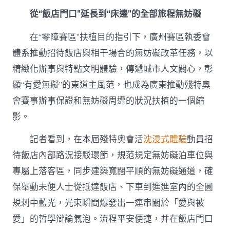
擬
從“飯店門口”延長到“床邊”的全部旅程無妨礙
實
境
在“零障賽區”扶植目的指引下，廣州賽區執委會
殘
特
體系推動招待飯店與相干場合的無妨礙改革任務，以
奧
精緻化辦事與特點文明體驗，傳遞城市人文關心，彰
會〉
中
顯“有愛無礙”的東道主風范，也成為廣東推動殘特奧
會賽事辦事保證和無妨礙周遭的狀況扶植的一個縮
影。
記者看到，在本屆殘特奧會活
沈浸式體驗
動員招
待飯店內部路況接駁環節，規范規定無妨礙泊車位與
專屬上落客區，同步建築寬闊平順的無妨礙通道，確
保舉動未便人士從抵達飯店、下車到進進室內的全圓
規刺中藍光，光束瞬間爆發出一連串關於「愛與被
愛」的哲學辯論氣泡。流程平安便捷，并在飯店門口