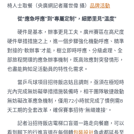
椅人士取餐（央廣網記者羅世偉 攝）
品牌活動
從“應急呼應”到“專屬定制”，細節里見“溫度”
硬件是基本，辦事更見工夫。廣州賽區在高尺度
硬件舉措措施之上，進一個步驟強化機動呼應、精準
對接的“軟辦事”才能，樹立即時呼應、分級處理、全
部旅程閉環的應急辦事機制，既高效應對突發情形，
也盡能夠知足活動員的特性化需求。
當乒乓球項目招待飯店姑且調劑，亟須在極短時
光內完成無妨礙舉措措施裝備時，相干團隊敏捷啟動
無妨礙改革應急機制，僅用72小時就完成了慣例需8
天工期的全套改革，確保賽事招待“無縫連接”。
記者沿招待飯店電梯口盲道一路走向餐廳，可以
看到腳下的行進盲道在每個轉
包裝設計
角處都延長至