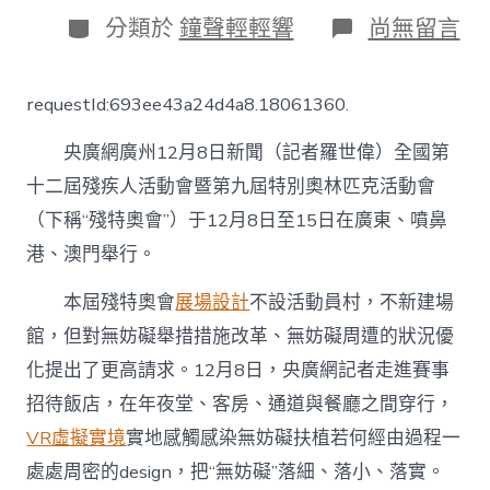
日
分
在
分類於
鐘聲輕輕響
尚無留言
期
類
〈有
愛
無
requestId:693ee43a24d4a8.18061360.
礙、
溫
央廣網廣州12月8日新聞（記者羅世偉）全國第
情
同
十二屆殘疾人活動會暨第九屆特別奧林匹克活動會
業
（下稱“殘特奧會”）于12月8日至15日在廣東、噴鼻
“粵
式
港、澳門舉行。
辦
事”
本屆殘特奧會
展場設計
不設活動員村，不新建場
熱
心
館，但對無妨礙舉措措施改革、無妨礙周遭的狀況優
護
化提出了更高請求。12月8日，央廣網記者走進賽事
航
08
招待飯店，在年夜堂、客房、通道與餐廳之間穿行，
靠
VR虛擬實境
實地感觸感染無妨礙扶植若何經由過程一
設
計
處處周密的design，把“無妨礙”落細、落小、落實。
虛