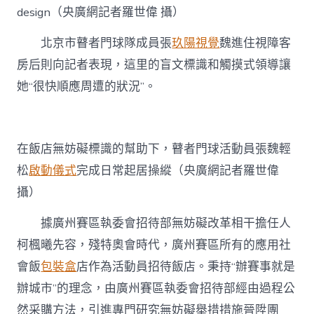
design（央廣網記者羅世偉 攝）
北京市瞽者門球隊成員張
玖陽視覺
魏進住視障客
房后則向記者表現，這里的盲文標識和觸摸式領導讓
她“很快順應周遭的狀況”。
在飯店無妨礙標識的幫助下，瞽者門球活動員張魏輕
松
啟動儀式
完成日常起居操縱（央廣網記者羅世偉
攝）
據廣州賽區執委會招待部無妨礙改革相干擔任人
柯楓曦先容，殘特奧會時代，廣州賽區所有的應用社
會飯
包裝盒
店作為活動員招待飯店。秉持“辦賽事就是
辦城市”的理念，由廣州賽區執委會招待部經由過程公
然采購方法，引進專門研究無妨礙舉措措施晉陞團