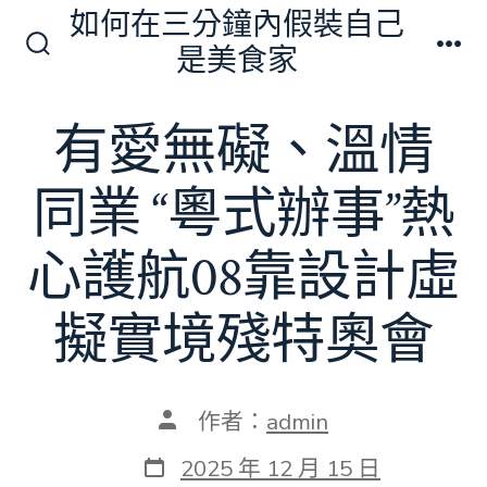
跳
如何在三分鐘內假裝自己
至
是美食家
搜
選
主
尋
單
切
要
有愛無礙、溫情
換
內
開
關
容
同業 “粵式辦事”熱
心護航08靠設計虛
擬實境殘特奧會
文
作者：
admin
章
作
發
2025 年 12 月 15 日
者
表