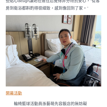
些貼心design讓她在進住后覺得非分特別安心，“從客
房到衛浴都斟酌得很細致，感到像回到了家。”
開幕活動
輪椅籃球活動員孫藝萌先容飯店的無妨礙