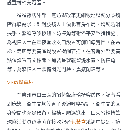
設置輪椅充電區。
進進飯店外部，無妨礙改革更細致地婚配分歧殘
障群體需求：針對肢殘人士優化客房布局，增配防滑
扶手、緊迫呼喚按鈕、防撞角等衛浴平安舉措措施；
為視障人士在年夜堂收支口設置可觸知導覽圖，在電
梯、走廊等要害區域設置提醒盲道，在客房外部要害
點位設置盲文標識、加裝聲響報警燒水壺、防撞角
等；為聽障人士裝備閃光門鈴、震撼鬧鐘等。
VR虛擬實境
在廣州市白云區的招待飯店輪椅客房內，記者看
到床邊、衛生間均設置了緊迫呼喚按鈕，衛生間的回
身空間也充足預留，輪椅可順遂進出。山東省輪椅籃
球隊活動員孫藝萌在接收記者
包裝盒
采訪中提到，這