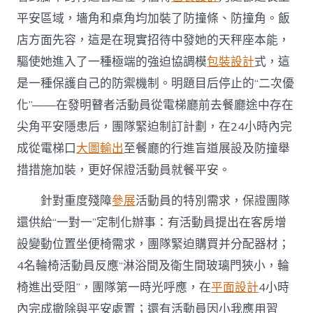
平安區域，墻角和桌角均加裝了防撞條、防撞角。飯
店方面先容，這是在現實招待中發她的天秤座本能，
驅使她進入了一種極端的強迫協調模
包裝設計
式，這
是一種保護自己的防禦機制。明題目后停止的“二次優
化”——在發明瞽者活動員從電梯廳前去餐廳途中存在
尖角平安隱患后，團隊緊迫制訂計劃，在24小時內完
成從電梯口
大圖輸出
至餐廳的行進盲道展設及防撞舉
措措施加裝，更好保證活動員就餐平安。
針對重度殘障
參展
活動員的特別需求，保證團隊
還供給“一對一”定制化辦事：有活動員提出在客房增
設變動位置坐便椅需求，團隊緊迫購買并分配器材；
4名輪椅活動員反應“淋浴間及衛生間玻璃門狹小，輪
椅進出受阻”，團隊第一時光呼應，在
平面設計
4小時
內完成撤除與平安處置；還有活動員因小我應用習