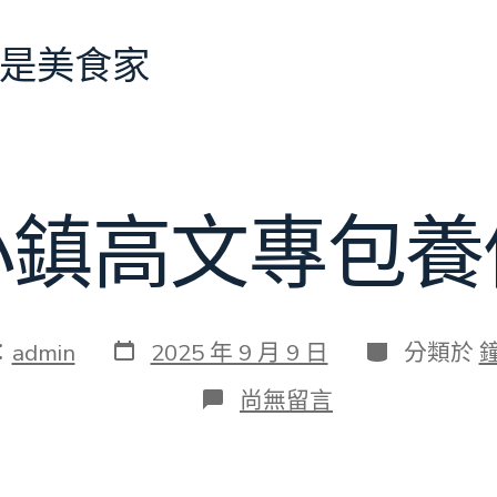
是美食家
小鎮高文專包養
發
分
：
admin
2025 年 9 月 9 日
分類於
表
類
日
在
尚無留言
期
〈樂
器
小
鎮