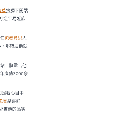
包養
接觸下開端
打造平易近族
擔任
包養意思
人
手，那時辰他就
際站，將電吉他
年產值3000余
知足我心目中
包養
樂喜好
郚吉他的品德