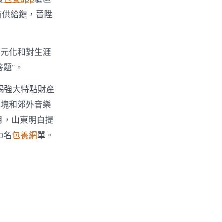
商供給鏈，晉陞
多元化和對生涯
題”。
竭強大特點財產
板塊和郊外音樂
月，山東明白提
0名
包養網
單。