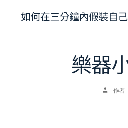
跳
至
如何在三分鐘內假裝自己
主
要
內
容
樂器
文
作者
章
作
者