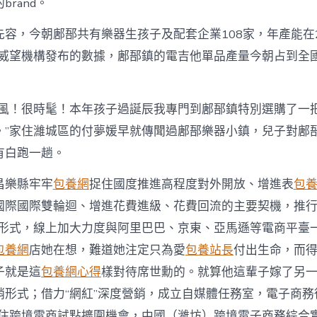
rand。
先容，今朝鄌郚共有樂器生孩子及配套企業108家，年產能在2
業威望機構發布的數據，鄌郚鎮的電吉他單品產量今朝占到全國
拉風！很時髦！本年孩子過誕辰我專門到鄌郚鎮特別選購了一
。”家住濰城區的付夢媛早就傳聞過鄌郚樂器小鎮，兒子對鄌
有白跑一趟。
昌樂縣牢牢
包養網
捉住國度推進高程度對外開放、增進表
包
際國際雙輪迴、增進花費進級、花費回流的主要契機，推行“int
銷形式，線上加大力度與阿里巴巴、京東、亞馬遜等電商平臺
包養網
店她在想，難道她注定只為愛
包養站長
付出生命，而
子就是這
包養網心得
樣對待席世勳的。就算他這輩子嫁了另
銷形式；借力“網紅”深度營銷，成立自媒體任務室，電子商務
；捉住跨境電商試點擴圍機會，中國（濰坊）跨境電子商務綜合