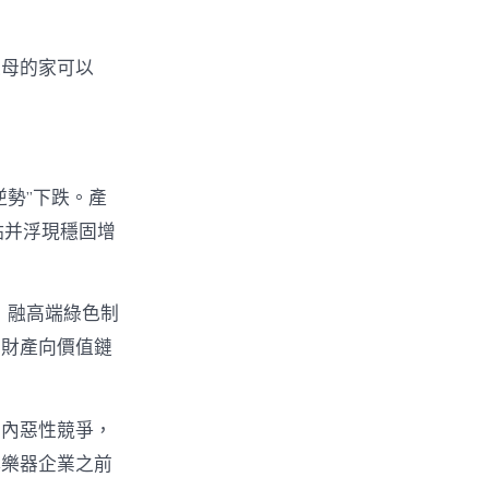
父母的家可以
勢”下跌。產
點并浮現穩固增
，融高端綠色制
器財產向價值鏈
業內惡性競爭，
鎮樂器企業之前