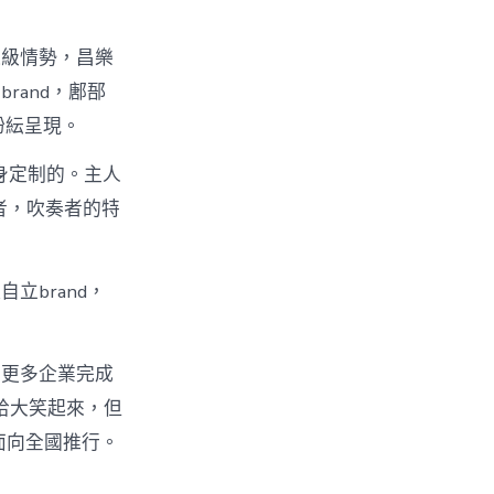
進級情勢，昌樂
rand，鄌郚
d紛紜呈現。
量身定制的。主人
者，吹奏者的特
立brand，
助更多企業完成
哈哈大笑起來，但
面向全國推行。