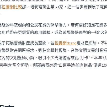
鄌
包養網比較
郚，培養電商企業53家，進一個步驟擴展了電
。
進級的年夜趨向和公民花費的深摯潛力，若何更好知足花費
為用戶帶來更優質的應用體驗，成為鄌郚樂器面對的一道“必答
眼于拓展吉他財產成長空間、晉
包養網dcard
陞財產布局，不
含樂器財產園區板塊、劉莊文藝村板塊、音樂文明立異創業
在內的文明藝術小鎮，吸引不少周邊游客來此“打卡”。本年3
東手造”周全起勢，鄌郚樂器進選“山東手造·濰有尚品”優選10
）