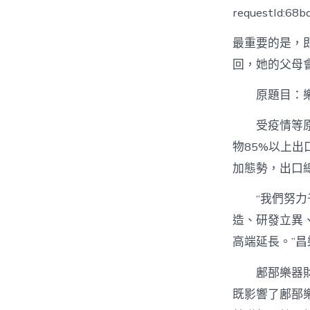
requestId:68
最重要的是，
回，她的父母
原題目：
受疫情等
物85%以上出口
加態勢，出口總
“我們努
造、研發立異
高端延長。”
鄌郚樂器
既影響了鄌郚