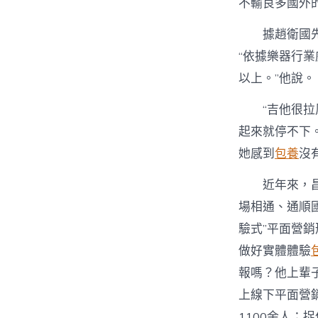
不輸良多國外的b
據趙衛國
“依據樂器行
以上。”他說。
“吉他很
起來就停不下
她感到
包養
沒
近年來，
場相通、通順國
驗式”平面營
做好實體體驗
報嗎？他上輩
上線下平面營
1100余人