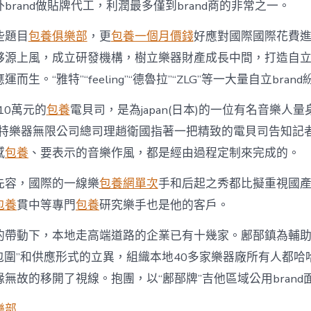
brand做貼牌代工，利潤最多僅到brand商的非常之一。
些題目
包養俱樂部
，更
包養一個月價錢
好應對國際國際花費
夥源上風，成立研發機構，樹立樂器財產成長中間，打造自立b
而生。“雅特”“feeling”“德魯拉”“ZLG”等一大量自立bran
10萬元的
包養
電貝司，是為japan(日本)的一位有名音樂人
雅特樂器無限公司總司理趙衛國指著一把精致的電貝司告知記
感
包養
、要表示的音樂作風，都是經由過程定制來完成的。
先容，國際的一線樂
包養網單次
手和后起之秀都比擬重視國產自
包養
貫中等專門
包養
研究樂手也是他的客戶。
的帶動下，本地走高端道路的企業已有十幾家。鄌郚鎮為輔
nd包圍”和供應形式的立異，組織本地40多家樂器廠所有人都
無故的移開了視線。抱團，以“鄌郚牌”吉他區域公用brand
樂部