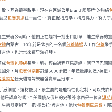
致、互為競爭敵手，現在在區域公用brand“鄌郚牌”的聯絡
勁兒
包養意思
往一處使”，真正握指成拳，構成協力，努力于
迪生樂器公司時，他們正在趕制一批出口訂單。迪生樂器的
軟體
內蒙古，10年前是北京的一名個
包養情婦
人工作
包養
樂
好吉他，也常常來這里淘好琴。
鎮成
台灣包養網
長后，劉迪經由過程亞馬遜網、阿里巴巴國
往國外，月
包養俱樂部
銷量6000余把，年產量能到達7萬把，
包養網站
任天貓電聲樂器發賣單品冠軍。
他手感細膩，選材優良，最主要的是能特性化定制，可以或許
。“他是認真的嗎？””美國俄亥俄州的史蒂芬·摩西是一位音
短期
迪生樂器定制了一把“德魯拉”牌吉他。他說
包養網車馬費
，鄌