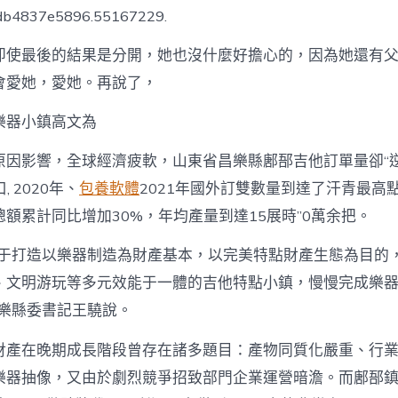
高
bdb4837e5896.55167229.
文
專
即使最後的結果是分開，她也沒什麼好擔心的，因為她還有
包
養
會愛她，愛她。再說了，
價
格
樂器小鎮高文為
為〉
中
原因影響，全球經濟疲軟，山東省昌樂縣鄌郚吉他訂單量卻“逆
, 2020年、
包養軟體
2021年國外訂雙數量到達了汗青最高
額累計同比增加30%，年均產量到達15展時”0萬余把。
力于打造以樂器制造為財產基本，以完美特點財產生態為目的
、文明游玩等多元效能于一體的吉他特點小鎮，慢慢完成樂
昌樂縣委書記王驍說。
財產在晚期成長階段曾存在諸多題目：產物同質化嚴重、行
樂器抽像，又由於劇烈競爭招致部門企業運營暗澹。而鄌郚