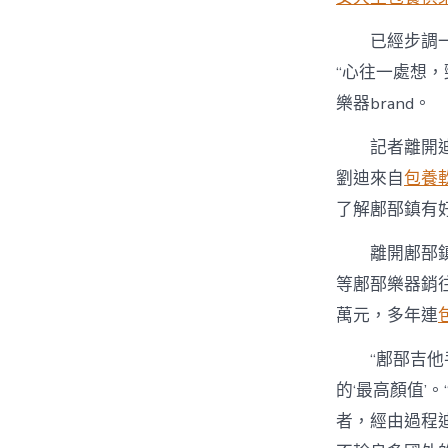
已經步調一
“心往一處想，
樂器brand。
記者離開
劉迪來自
包養
了解鄌郚鎮有
離開鄌郚
等鄌郚樂器銷
萬元，多年連
“鄌郚吉
的‘最高顏值’
者，經由過程