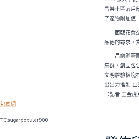
昌樂土區落戶
了產物附加值
面臨花費
品德的尋求，
昌樂縣著
集群，創立包
文明體驗板塊
出出力推進“山
（記者 王金虎
包養網
TC:sugarpopular900