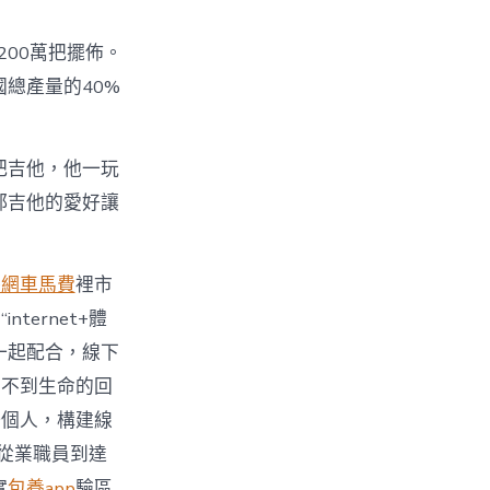
00萬把擺佈。
總產量的40%
把吉他，他一玩
郚吉他的愛好讓
養網車馬費
裡市
ernet+體
一起配合，線下
得不到生命的回
一個人，構建線
從業職員到達
實
包養app
驗區