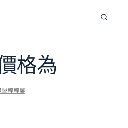
搜
尋
切
換
開
關
價格為
鐘聲輕輕響