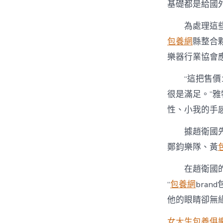
基礎都是給國外
為處理這
包養網
縣整合
樂器行業協會應運
“這把售價
很是滿足。”
性、小我的手
據趙衛國
鄭鈞樂隊、黃
在趙衛國
“
包養網
bra
他的眼睛卻無緣
女大生包養俱