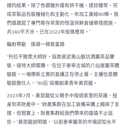
撐的結果，除了色選機外還有烘干機、揉捻機等，完
成茶製品包裝機械化和主動化，年加工墨綠80噸。我
們還建起了專門寄存茶葉的恒溫保鮮倉儲舉措措施，
共160平方米，已在2022年投進應用。”
輻射帶動 探尋一條致富路
“列位不雅眾大師好，這款是武夷山脈坑澗巖茶品鑒
裝，接待大師選購。”在位于泰寧古城的八仙崖巖茶體
驗館，一場標新立異的直播正在停止著，主播恰是體
驗館擔任人、“90后”返鄉創業青年黃昆龍。
2023年7月，黃昆龍從父親手中接過家里的茶廠，投
身到茶財產中。“財產集群在加工裝備采購上賜與了支
撐，但現實上，財產集群給我們帶來的遠遠不止這
些。”黃昆龍說明道，“以前泰寧巖茶的市場認知水平