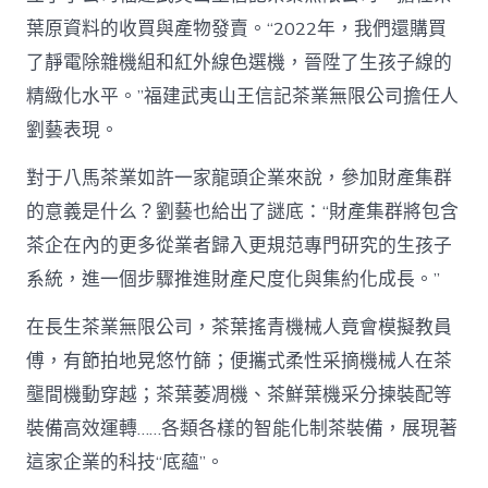
葉原資料的收買與產物發賣。“2022年，我們還購買
了靜電除雜機組和紅外線色選機，晉陞了生孩子線的
精緻化水平。”福建武夷山王信記茶業無限公司擔任人
劉藝表現。
對于八馬茶業如許一家龍頭企業來說，參加財產集群
的意義是什么？劉藝也給出了謎底：“財產集群將包含
茶企在內的更多從業者歸入更規范專門研究的生孩子
系統，進一個步驟推進財產尺度化與集約化成長。”
在長生茶業無限公司，茶葉搖青機械人竟會模擬教員
傅，有節拍地晃悠竹篩；便攜式柔性采摘機械人在茶
壟間機動穿越；茶葉萎凋機、茶鮮葉機采分揀裝配等
裝備高效運轉……各類各樣的智能化制茶裝備，展現著
這家企業的科技“底蘊”。