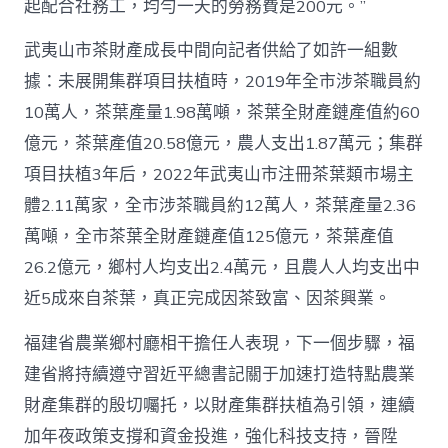
起配合社務工，均勻一天的勞務費是200元。”
武夷山市茶財產成長中間向記者供給了如許一組數
據：未展開集群項目扶植時，2019年全市涉茶職員約
10萬人，茶葉產量1.98萬噸，茶葉全財產鏈產值約60
億元，茶葉產值20.58億元，農人支出1.87萬元；集群
項目扶植3年后，2022年武夷山市注冊茶葉類市場主
體2.11萬家，全市涉茶職員約12萬人，茶葉產量2.36
萬噸，全市茶葉全財產鏈產值125億元，茶葉產值
26.2億元，鄉村人均支出2.4萬元，且農人人均支出中
近5成來自茶葉，真正完成因茶致富、因茶興業。
福建省農業鄉村廳相干擔任人表現，下一個步驟，福
建省將持續遵守習近平總書記關于加速打造特點農業
財產集群的殷切囑托，以財產集群扶植為引領，連續
加年夜政策支撐和資金投進，強化科技支持，晉陞