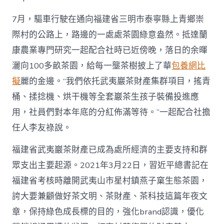
茶
煥
7月，驅車行駛在通向福建省三明市泰寧縣上青鄉崇
查
包
際村的公路上，路邊的一處處茶園綠意盎然。抵達蘭
養
康農業專門研究一起配合社時已近傍晚，落日的余暉
經
歷
灑向100多畝茶園，給每一壟茶樹披上了華
包養網比
新
記
擬
麗的金邊。“我們依托武夷巖茶財產集群項目，搖青
_
桶、揉捻機、烘干機等全套巖茶生孩子裝備投進應
中
國
用，社員們對本年底的分紅佈滿等待。”一起配合社擔
網〉
任人李友祿說。
中
福建省武夷巖茶財產已成為處所經濟的主要支持和群
眾支出主要起源。2021年3月22日，習近平總書記在
福建省考核時離開武夷山市星村鎮燕子窠生態茶園，
誇大要兼顧做好茶文明、茶財產、茶科技這篇年夜文
章，保持綠色成長標的目的，強化brand認識，優化