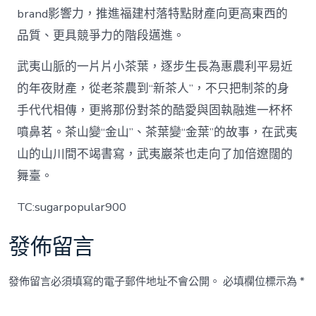
brand影響力，推進福建村落特點財產向更高東西的
品質、更具競爭力的階段邁進。
武夷山脈的一片片小茶葉，逐步生長為惠農利平易近
的年夜財產，從老茶農到“新茶人”，不只把制茶的身
手代代相傳，更將那份對茶的酷愛與固執融進一杯杯
噴鼻茗。茶山變“金山”、茶葉變“金葉”的故事，在武夷
山的山川間不竭書寫，武夷巖茶也走向了加倍遼闊的
舞臺。
TC:sugarpopular900
發佈留言
發佈留言必須填寫的電子郵件地址不會公開。
必填欄位標示為
*