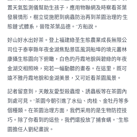
置天氣監測儀幫助生孩子，應用物聯網及時察看茶葉
發展情形，樹立從施肥到病蟲防治再到茶園治理的‘生
態鏈’式體系，晉陞茶葉品德。”方船說。
好山好水出好茶。登上福建綠圣生態農業成長無限公
司位于泰寧縣年夜金湖焦點景區風洞船埠的境元叢林
康攝生態園向下俯瞰，白色的丹霞地貌與碧綠的年夜
金湖交相照映，宛若一幅動聽的畫卷。在這里，既可
遠不雅丹霞地貌和金湖美景，又可近看茶園風景。
記者留意到，天敵友愛型殺蟲燈、誘蟲板等在茶園內
到處可見。“茶園今朝引進了水仙、肉桂、金牡丹等多
個種類。在茶園治理方面，我們采用的是生物防控技
巧。除了你看到的這些，我們還投放了捕食螨。”生態
園擔任人劉紀畫說。