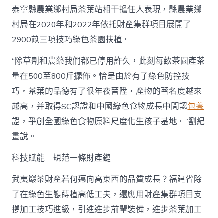
泰寧縣農業鄉村局茶葉站相干擔任人表現，縣農業鄉
村局在2020年和2022年依托財產集群項目展開了
2900畝三項技巧綠色茶園扶植。
“除草劑和農藥我們都已停用許久，此刻每畝茶園產茶
量在500至800斤擺佈。恰是由於有了綠色防控技
巧，茶葉的品德有了很年夜晉陞，產物的著名度越來
越高，并取得SC認證和中國綠色食物成長中間認
包養
證，爭創全國綠色食物原料尺度化生孩子基地。”劉紀
畫說。
科技賦能 規范一條財產鏈
武夷巖茶財產若何邁向高東西的品質成長？福建省除
了在綠色生態蒔植高低工夫，還應用財產集群項目支
撐加工技巧進級，引進進步前輩裝備，進步茶葉加工