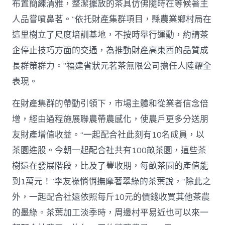
布置簡練清雅，整潔擺放的茶具仿佛隨時在等候著主
人品嘗噴鼻茗。“依托財產集群項目，縣農業鄉村局在
這里樹立了尺度培訓基地，不按時舉行運動，約請茶
企停止技巧方面的交通，為推動財產高東西的品質成
長群策群力。”福建省狀元茗茶無限公司擔任人陸耀全
表現。
在財產集群的帶動引領下，市場主體和從業者信念倍
增，經由過程施展聯農帶農感化，使農戶更多分送朋
友財產增值收益。“一起配合社此刻有10名成員，以
茶園進股。今朝一起配合社共有100畝茶園，這些茶
樹還在發展階段，比及了豐收期，每畝茶園的產值能
到1萬元！”李友祿悄悄撫摩著翠綠的茶葉說，“除此之
外，一起配合社還依照每斤10元的價錢收買其他茶農
的墨綠。茶葉加工淡季時，周邊村平易近也可以來一