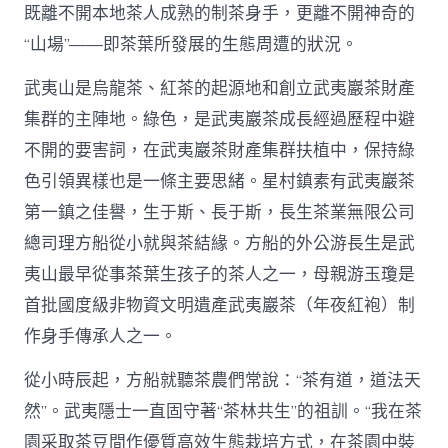
既離不開本地茶人成熟的制茶身手，更離不開神奇的
“山場”——即茶葉所發展的生態周遭的狀況。
武夷山是烏龍茶、紅茶的起源地和創立武夷巖茶財產
集群的主陣地。綠色，是武夷巖茶成長經過歷程中避
不開的要害詞，在武夷巖茶財產集群扶植中，保持綠
色引領異樣也是一條主要思緒。星村鎮素有武夷巖茶
第一鎮之佳譽，生于斯、長于斯，長生茶業無限公司
總司理方船從小就與茶結緣。方船的外公游長生是武
夷山最早從事茶葉生孩子的茶人之一，母親游玉瓊是
首批國度級非物資文明遺產武夷巖茶（年夜紅袍）制
作身手傳承人之一。
從小時辰起，方船就聽茶農們常說：“茶有道，道法天
然”。武夷隱士一直固守著“茶林共生”的祖訓。“我在茶
園采取茶豆間作優質高效生態栽培方式，在茶園中裝