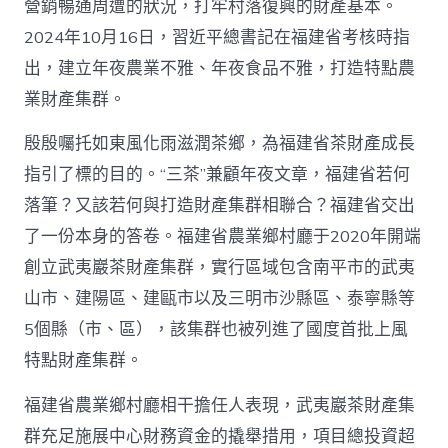
營銷暢通周遭的狀況，打牢村落復興的財產基本。
2024年10月16日，習近平總書記在福建省考核時指
出，建立年夜農業不雅、年夜食品不雅，打造特點農
業財產集群。
殷殷囑托如東風化雨滋潤茶鄉，為福建省茶財產成長
指引了標的目的。“三茶”兼顧年夜文章，福建省若何
落筆？又該若何與打造財產集群相聯合？福建省交出
了一份本身的答卷。福建省農業鄉村廳于2020年開端
創立武夷巖茶財產集群，實行區域包含南平市的武夷
山市、建陽區、建甌市以及三明市沙縣區、泰寧縣等
5個縣（市、區），該集群也被列進了國度首批上風
特點財產集群。
福建省農業鄉村廳相干擔任人表現，武夷巖茶財產集
群充足施展中心財務資金的撬舉措用，項目總投資超