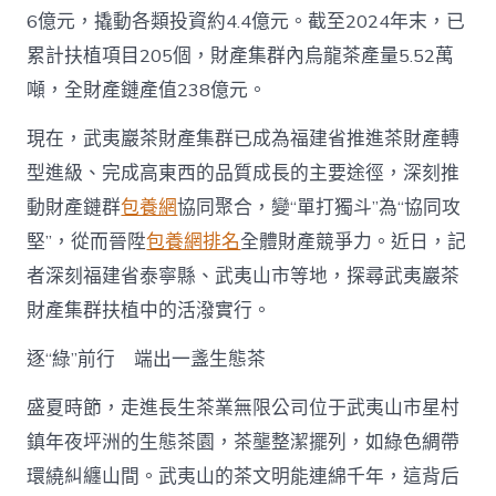
6億元，撬動各類投資約4.4億元。截至2024年末，已
累計扶植項目205個，財產集群內烏龍茶產量5.52萬
噸，全財產鏈產值238億元。
現在，武夷巖茶財產集群已成為福建省推進茶財產轉
型進級、完成高東西的品質成長的主要途徑，深刻推
動財產鏈群
包養網
協同聚合，變“單打獨斗”為“協同攻
堅”，從而晉陞
包養網排名
全體財產競爭力。近日，記
者深刻福建省泰寧縣、武夷山市等地，探尋武夷巖茶
財產集群扶植中的活潑實行。
逐“綠”前行 端出一盞生態茶
盛夏時節，走進長生茶業無限公司位于武夷山市星村
鎮年夜坪洲的生態茶園，茶壟整潔擺列，如綠色綢帶
環繞糾纏山間。武夷山的茶文明能連綿千年，這背后