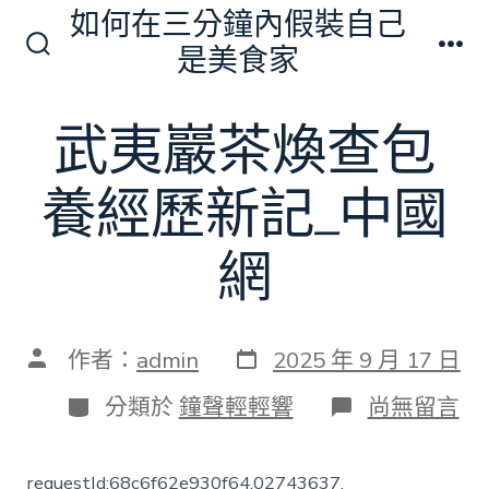
跳
如何在三分鐘內假裝自己
至
是美食家
搜
選
主
尋
單
切
要
武夷巖茶煥查包
換
內
開
關
容
養經歷新記_中國
網
發
文
作者：
admin
2025 年 9 月 17 日
表
章
日
作
分
在
分類於
鐘聲輕輕響
尚無留言
期
者
類
〈武
夷
巖
requestId:68c6f62e930f64.02743637.