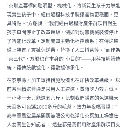
“茶財產要轉向聰明型、機械化，將新質生孩子力導進
現實生孩子中，經由過程科技手腕讓產物更穩固、更
具特點。”方船說，“我們經由過程財產集群項目對生
孩子車間停止了改革進級，例如對現無機械裝備停止
了智能化改革，定制開闢主動化程控體系；在傳送裝
備上裝置了震撼保送帶，替換了人工抖茶等。”而作為
“茶三代”，方船也有本身的“小目的”——用科技解讀傳
統，讓傳統數據化，讓數據傳承化。
在泰寧縣，加工舉措措施設備也在加快改革進級。“以
前茶葉精選普通是采用人工遴選，費時吃力效力低。
一小我一天只能選五六斤，此刻我們購置的色選機天
天至多可色選2000多斤的毛茶，效力年夜幅晉陞！”
泰寧蘭風堂農業開闢無限公司乾淨化茶葉加工場擔任
人姜閩生告知記者：“這些都是我們用財產集群項目支