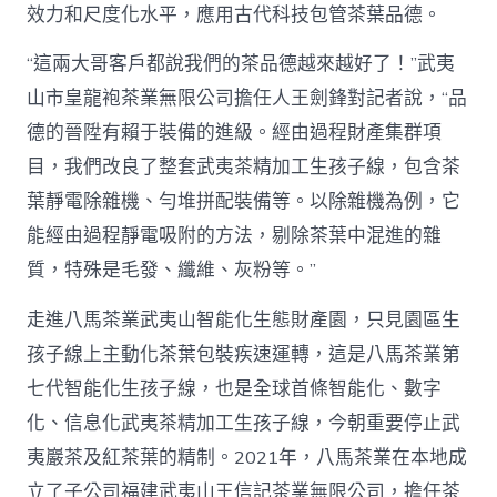
效力和尺度化水平，應用古代科技包管茶葉品德。
“這兩大哥客戶都說我們的茶品德越來越好了！”武夷
山市皇龍袍茶業無限公司擔任人王劍鋒對記者說，“品
德的晉陞有賴于裝備的進級。經由過程財產集群項
目，我們改良了整套武夷茶精加工生孩子線，包含茶
葉靜電除雜機、勻堆拼配裝備等。以除雜機為例，它
能經由過程靜電吸附的方法，剔除茶葉中混進的雜
質，特殊是毛發、纖維、灰粉等。”
走進八馬茶業武夷山智能化生態財產園，只見園區生
孩子線上主動化茶葉包裝疾速運轉，這是八馬茶業第
七代智能化生孩子線，也是全球首條智能化、數字
化、信息化武夷茶精加工生孩子線，今朝重要停止武
夷巖茶及紅茶葉的精制。2021年，八馬茶業在本地成
立了子公司福建武夷山王信記茶業無限公司，擔任茶