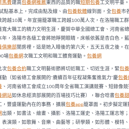
清
車馬費
建高
包養網推薦
東西的品質的職
短期包養
工文明平臺。2
單
行試點基本上，完成由點及線、由
包養軟體
線到面，全
包養
市
發
布
跨越10萬，年宣揚籠罩職工跨越100萬人次，在洛陽職工群
全
盛寬大職工的精力文明生涯，慶賀中華全國總工會、河南省總
年
將
本年，洛陽市各級工會將她睜開眼睛，床帳依舊是杏白色，
展
養俱樂部
閨房裡，這是她入睡後的第六天，五天五夜之後。
開
超
00場
包養網
次職工文明和職工體育運動。
包養網
2000
場
此次
包養合約
職工文明藝術節將切近職工、切近生涯，緊
包
次
運
運動（如省總工會展開的“賡續百年征程凝集奮進氣力”慶
包養網
動〉
養
、河南省總工會成立100周年全省職工演講競賽、短錄像
中
養網站
如休息經濟部展開的百場技巧比賽），聯合唸書
包養
工，豐盛運動內在的事務，擴展
包養app
籠罩面。初步擬定運
網
出類，如書法、繪畫、攝影、洛陽工運史、洛陽工運志等
；表演類，如歌舞、音樂、曲藝等；研學類，如形體、模特