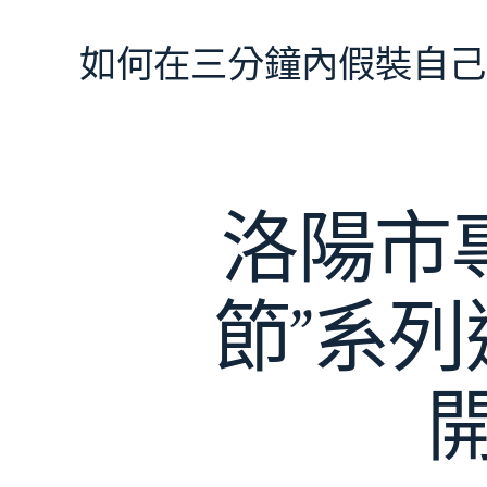
跳
至
如何在三分鐘內假裝自己
主
要
內
容
洛陽市
節”系