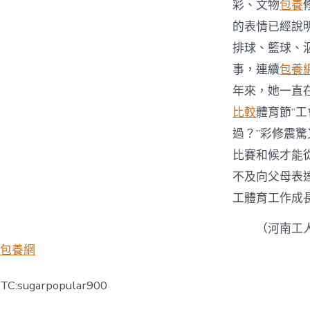
彩、文物
包養
的表情已經說
排球、籃球、
事，連續
包養
年來，她一直
比較
體育節”工
過？”彩修震驚
比賽和候才能
不及向父母表
工體育工作成
（
河南工
包養網
TC:sugarpopular900