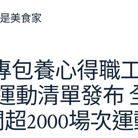
是美食家
專包養心得職工
列運動清單發布 
開超2000場次運