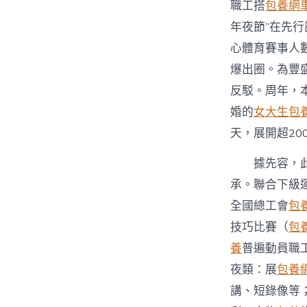
職工搭
包養網
年夜節”在先
心體育賽事人數
爆出圈。為豐
反駁。周年，
婚的
女大生包
天，展開超20
據先容，
承。聯合下級
全國總工會
包
技巧比賽（
包
養
普遍動員職
夜類：展
包養
講、短錄像等