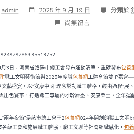
發
分
：
admin
2025 年 9 月 19 日
分類於
表
類
日
在
尚無留言
期
〈洛
陽
市
專
包
c99249797863.95519752.
養
心
 4月3日，河南省洛陽市總工會發布運動清單，重磅發布
包養網
得
職
網
”職工文明藝術節與2025年度職
包養網
工體育節雙IP嘉會—
工
匯文藝盛宴，以“安康中國”理念燃動職工體格，經由過程“展
“兩
年
塊與出色賽事，打造職工專屬的才幹舞臺、安康樂土，全年運動
夜
節”
系
列
“兩年夜節”是該市總工會于2
包養網
024年開創的職工文明br
運
市各級工會和施展職工體協、職工文聯等社會組織感化，
包養
動