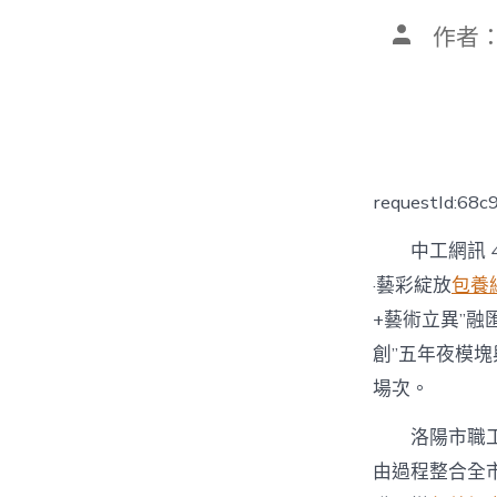
文
作者
章
作
者
requestId:68
中工網訊
·藝彩綻放
包養
+藝術立異”融
創”五年夜模
場次。
洛陽市職工
由過程整合全