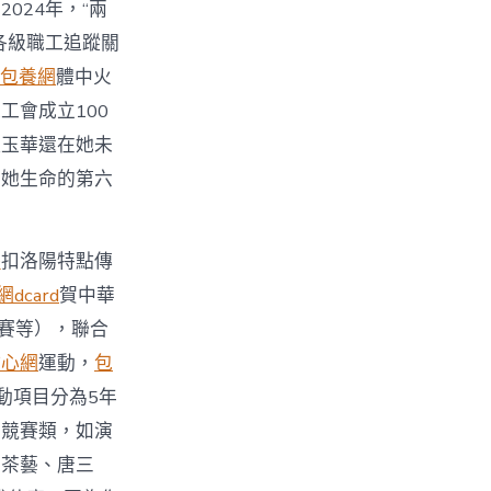
024年，“兩
各級職工追蹤關
包養網
體中火
工會成立100
藍玉華還在她未
在她生命的第六
養
扣洛陽特點傳
dcard
賀中華
競賽等），聯合
甜心網
運動，
包
動項目分為5年
；競賽類，如演
、茶藝、唐三