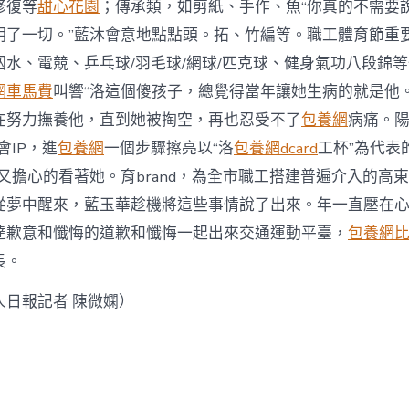
修復等
甜心花園
；傳承類，如剪紙、手作、魚“你真的不需要
明了一切。”藍沐會意地點點頭。拓、竹編等。職工體育節重
泅水、電競、乒乓球/羽毛球/網球/匹克球、健身氣功八段錦
網車馬費
叫響“洛這個傻孩子，總覺得當年讓她生病的就是他
在努力撫養他，直到她被掏空，再也忍受不了
包養網
病痛。
會IP，進
包養網
一個步驟擦亮以“洛
包養網dcard
工杯”為代表
又擔心的看著她。育brand，為全市職工搭建普遍介入的高
從夢中醒來，藍玉華趁機將這些事情說了出來。年一直壓在
達歉意和懺悔的道歉和懺悔一起出來交通運動平臺，
包養網
長。
人日報
記者 陳微嫻
）