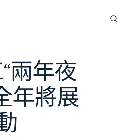
搜
尋
切
換
開
關
“兩年夜
全年將展
動