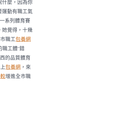
說什麼，因為你
要運動有職工氣
等一系列體育賽
。她覺得，十幾
陽市職工
包養網
的職工體“錯
東西的品質體育
心上
包養網
，來
比較
增進全市職