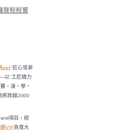
鐘聲輕輕響
ppt
“匠心筑夢
—以“工匠精力
、賽、演、學、
將跨越2000
and項目，經
網VIP
為寬大