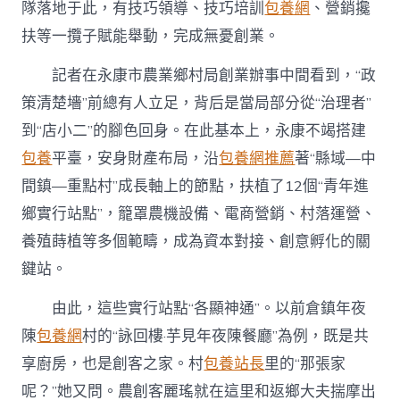
隊落地于此，有技巧領導、技巧培訓
包養網
、營銷攙
扶等一攬子賦能舉動，完成無憂創業。
記者在永康市農業鄉村局創業辦事中間看到，“政
策清楚墻”前總有人立足，背后是當局部分從“治理者”
到“店小二”的腳色回身。在此基本上，永康不竭搭建
包養
平臺，安身財產布局，沿
包養網推薦
著“縣域—中
間鎮—重點村”成長軸上的節點，扶植了12個“青年進
鄉實行站點”，籠罩農機設備、電商營銷、村落運營、
養殖蒔植等多個範疇，成為資本對接、創意孵化的關
鍵站。
由此，這些實行站點“各顯神通”。以前倉鎮年夜
陳
包養網
村的“詠回樓·芋見年夜陳餐廳”為例，既是共
享廚房，也是創客之家。村
包養站長
里的“那張家
呢？”她又問。農創客麗瑤就在這里和返鄉大夫揣摩出