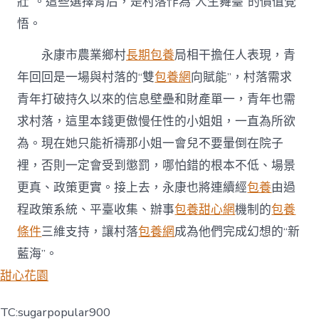
壯”。這些選擇背后，是村落作為“人生舞臺”的價值覺
悟。
永康市農業鄉村
長期包養
局相干擔任人表現，青
年回回是一場與村落的“雙
包養網
向賦能”，村落需求
青年打破持久以來的信息壁壘和財產單一，青年也需
求村落，這里本錢更傲慢任性的小姐姐，一直為所欲
為。現在她只能祈禱那小姐一會兒不要暈倒在院子
裡，否則一定會受到懲罰，哪怕錯的根本不低、場景
更真、政策更實。接上去，永康也將連續經
包養
由過
程政策系統、平臺收集、辦事
包養甜心網
機制的
包養
條件
三維支持，讓村落
包養網
成為他們完成幻想的“新
藍海”。
甜心花園
TC:sugarpopular900