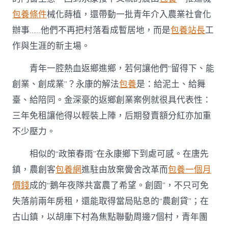
包養條件
械化蒔植，還帶動一批青年介入農業社會化
辦事……他們不再把村落看成暫居地，而是
包養站長
工
作與生涯的新主場。
青年一腔熱血返鄉進鄉，若何讓他們“留得下、能
創業、創成業”？永康的解法
包養
是：給泥土、給舞
臺、給陪同。金深豪的返鄉創業案例就很具代表性：
三年免租讓他得以輕裝上陣，后期發賣額分紅亦加重
不少壓力。
相似的“政策春雨”在永康鄉下到處可感。在唐先
鎮，農創客
包養網
進駐由放棄黌舍改革而
包養一個月
價錢
成的“鵝年夜隊共富農了希望。創園”，不只可免
失落前兩年房租，還能取得當局貼息的“農創貸”；在
古山鎮，以胡庫下村為焦點聯動周邊7個村，青年團