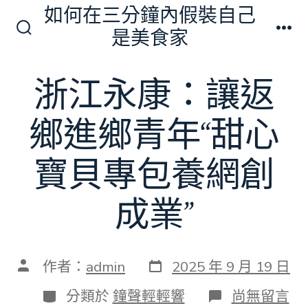
跳
如何在三分鐘內假裝自己
至
是美食家
搜
選
主
尋
單
切
要
浙江永康：讓返
換
內
開
關
容
鄉進鄉青年“甜心
寶貝專包養網創
成業”
發
文
作者：
admin
2025 年 9 月 19 日
表
章
日
作
分
在
分類於
鐘聲輕輕響
尚無留言
期
者
類