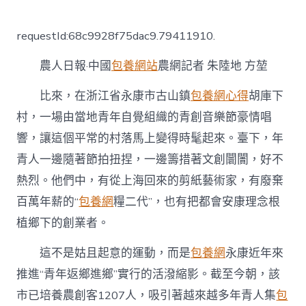
〈浙
江
永
requestId:68c9928f75dac9.79411910.
康：
讓
農人日報·中國
包養網站
農網記者 朱陸地 方堃
返
鄉
進
比來，在浙江省永康市古山鎮
包養網心得
胡庫下
鄉
村，一場由當地青年自覺組織的青創音樂節豪情唱
青
年
響，讓這個平常的村落馬上變得時髦起來。臺下，年
“甜
青人一邊隨著節拍扭捏，一邊籌措著文創闤闠，好不
心
寶
熱烈。他們中，有從上海回來的剪紙藝術家，有廢棄
貝
百萬年薪的“
包養網
糧二代”，也有把都會安康理念根
專
包
植鄉下的創業者。
養
網
這不是姑且起意的運動，而是
包養網
永康近年來
創
成
推進“青年返鄉進鄉”實行的活潑縮影。截至今朝，該
業”〉
市已培養農創客1207人，吸引著越來越多年青人集
包
中