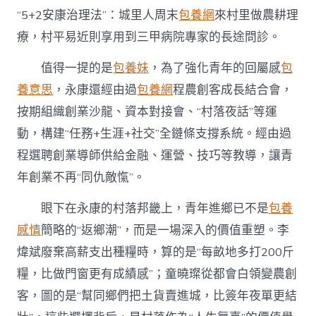
“5+2安康治理法”：城里人周末
包養網
來村里做農耕理
療，村平易近則享用到三甲病院專家的長途問診。
值得一提的是
包養妹
，為了強化青年的回屬感
包
養意思
，永康還經由過
包養網
程農創客成長結合會，
按期組織創業沙龍、資本對接會、“村落夜話”等運
動，構建“任務+生涯+社交”全鏈條支撐系統。經由過
程選聘創業導師供給金融、運營、技巧等教導，讓青
年創業不再“同仇敵愾”。
眼下在永康的村落邦畿上，青年進鄉已不是
包養
感情
簡略的“返鄉潮”，而是一場深入的價值重塑。李
煒斌廢棄高薪支出種糧時，算的是“每畝地多打200斤
糧，比做門窗更有成績感”；童曉璨從都會白領變農創
客，圖的是“幫同鄉們把土貨賣進城，比簽年夜單更結