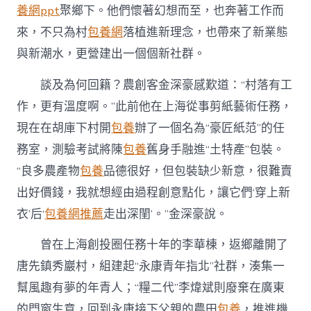
養網ppt
聚鄉下。他們懷著幻想而至，也奔著工作而
來，不只為村
包養網
落植進新理念，也帶來了新業態
與新潮水，更營建出一個個新社群。
談及為何回籍？農創客金深豪感歎道：“村落有工
作，更有溫度啊。”此前他在上海從事剪紙藝術任務，
現在在胡庫下村開
包養
辦了一個名為“豪匠紙范”的任
務室，測驗考試將陳
包養
舊身手融進“土特產”包裝。
“良多農產物
包養
品德很好，但包裝缺少新意，很難賣
出好價錢，我就想經由過程創意點化，讓它們‘穿上新
衣’后‘
包養網推薦
走出深閨’。”金深豪說。
曾在上海創投圈任務十年的李華棟，返鄉離開了
唐先鎮秀巖村，組建起“永康青年指北”社群，湊集一
幫風趣有夢的年青人；“糧二代”李煒斌則廢棄在廣東
的門窗生意，回到永康接下父親的農田
包養
，推進機