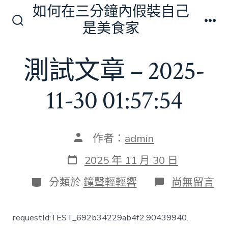
跳
如何在三分鐘內假裝自己
至
是美食家
搜
選
主
尋
單
切
要
測試文章 – 2025-
換
內
開
關
容
11-30 01:57:54
文
作者：
admin
章
作
發
2025 年 11 月 30 日
者
表
日
分
在
分類於
鐘聲輕輕響
尚無留言
期
類
〈測
試
文
requestId:TEST_692b34229ab4f2.90439940.
章