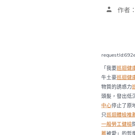
文
作者
章
作
者
requestId:69
「我要
巡迴健
牛土豪
巡迴健
物質的誘惑力
頭髮，發出低
中心
停止了原
只
巡迴體檢推
一般勞工健檢
薦
被愛」的哲