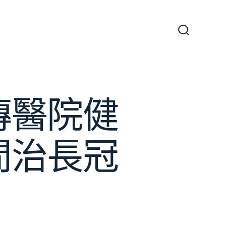
搜
尋
切
換
開
關
傳醫院健
間治長冠