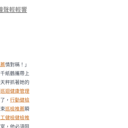
鐘聲輕輕響
推薦
情對稱！」
讓千紙鶴攜帶上
林天秤抓著她的
們
巡迴健康管理
走了，
行動健檢
光束
巡檢推薦
瞬
勞工健檢
健檢推
下室，他必須阻