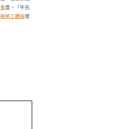
檢查
度。「牛先
一般勞工體檢
壞