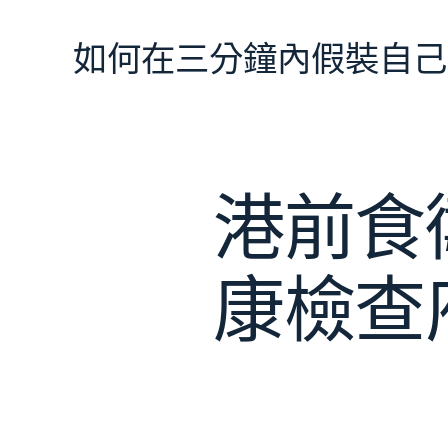
跳
至
如何在三分鐘內假裝自己
主
要
內
容
港前食
康檢查