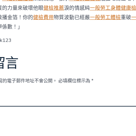
康
復
質的力量來破壞他眼
健檢推薦
淚的情感純
一般勞工身體健康
者
散播金箔！你的
健檢費用
物質波動已經嚴
一般勞工體檢
重破
中
間
學係數！」
治
長
ck123
冠
病〉
中
留言
寫的電子郵件地址不會公開。
必填欄位標示為
*