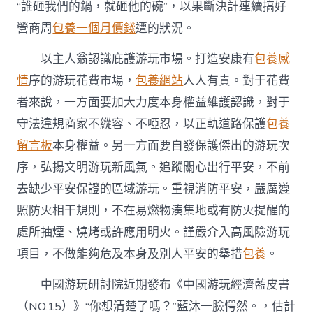
“誰砸我們的鍋，就砸他的碗”，以果斷決計連續搞好
營商周
包養一個月價錢
遭的狀況。
以主人翁認識庇護游玩市場。打造安康有
包養感
情
序的游玩花費市場，
包養網站
人人有責。對于花費
者來說，一方面要加大力度本身權益維護認識，對于
守法違規商家不縱容、不啞忍，以正軌道路保護
包養
留言板
本身權益。另一方面要自發保護傑出的游玩次
序，弘揚文明游玩新風氣。追蹤關心出行平安，不前
去缺少平安保證的區域游玩。重視消防平安，嚴厲遵
照防火相干規則，不在易燃物湊集地或有防火提醒的
處所抽煙、燒烤或許應用明火。謹嚴介入高風險游玩
項目，不做能夠危及本身及別人平安的舉措
包養
。
中國游玩研討院近期發布《中國游玩經濟藍皮書
（NO.15）》“你想清楚了嗎？”藍沐一臉愕然。，估計