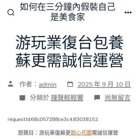
跳
如何在三分鐘內假裝自己
至
是美食家
搜
選
主
尋
單
切
要
游玩業復台包養
換
內
開
關
容
蘇更需誠信運營
發
文
作者：
admin
2025 年 9 月 10 日
表
章
日
作
分
在
分類於
鐘聲輕輕響
尚無留言
期
者
類
〈游
玩
業
requestId:68c057288ce3c4.83038152.
復
台
原題目：游玩業復蘇更
甜心花園
需誠信運營
包