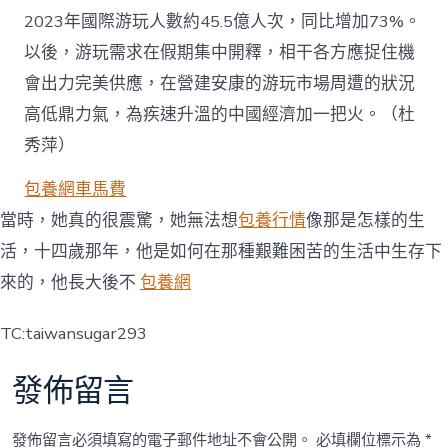
2023年國際游玩人數約45.5億人次，同比增加73%。
以後，游玩需求在假期集中開釋，相干各方應捉住機
會出力完美供應，在營建安康的游玩市場周遭的狀況
高低鼎力氣，為疾速升溫的中國經濟加一把火。（
杜
秀萍
）
包養網車馬費
當時，她真的很震驚，她無法想
包養行情
像那是怎樣的生
活，十四歲那年，他是如何在那種艱難困苦的生活中生存下
來的，他長大後不
包養網
TC:taiwansugar293
發佈留言
發佈留言必須填寫的電子郵件地址不會公開。
必填欄位標示為
*