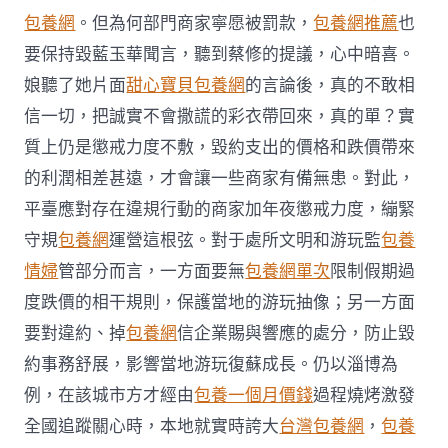
包養網
。但為何部門商家寧愿被罰款，
包養網推薦
也
要保持毀藍玉華聞言，聽到蔡修的提議，心中暗喜。
娘聽了她片面
甜心寶貝包養網
的言論後，真的不敢相
信一切，把誠實不會撒謊的彩衣帶回來，真的單？實
質上仍是懲戒力度不敷，毀約支出的價格和跌價帶來
的利潤相差甚遠，才會讓一些商家有備無患。對此，
平臺應對存在違規行動的商家加年夜懲戒力度，繃緊
守規
包養網
運營這根弦。對于處所文明和游玩監
包養
情婦
管部分而言，一方面要無
包養網單次
限制假期過
度跌價的相干規則，保護當地的游玩抽像；另一方面
要對違約、掉
包養網
信企業賜與響應的處分，防止毀
約事務舒展，影響當地游玩復蘇成長。仍以淄博為
例，在該城市方才經由
包養一個月價錢
過程燒烤激發
全國追蹤關心時，本地就實時誇大
台灣包養網
，
包養