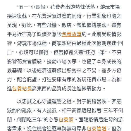
養
蘇
“五一”小長假，花費者出游熱忱低落，游玩市場
更
疾速復蘇。在花費活氣迸發的同時，行業亂象也隨之
需
誠
呈現，好比，有些飛機、飯店、餐飲價錢暴跌，還有
信
平易近宿為了跌價歹意毀
包養故事
約。此前受疫情影
運
營〉
響，游玩市場低迷，商家想經由過程此次假期疾速“回
中
血”，心境可以懂得，但若掉臂久遠“狂撈一筆”，不只
影響花費者體驗，擾動市場次序，也傷了本身成長的
最基礎。以後經濟復蘇傑出態勢來之不易，需多方發
力、配合庇護，打造安康有序的游玩花費市場，為推
進
包養站長
高東西的品質成長注進微弱動力。
以忠誠之心守護運營之道。對于價錢暴跌、歹意
毀約的亂象，有人譏諷，相干商家這是抱著“三年不倒
閉，倒閉吃三年”的心態
包養網
。面臨疫情后迸發的游
客需求，捉住機會追逐事跡無可厚非
包養管道
，但游