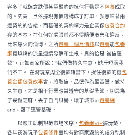
客多了就肆意跌價甚至毀約的掉信行動是不
包養
成取
的。究竟一旦依據現有價錢構成了訂單，就意味著兩
邊契約的告竣，而基礎的契約精力是企業保
包養合約
存的基本，在任何好處眼前都不得隨便廢棄和違反。
比來爆火的淄博，之所
包養一個月價錢
以
包養
能
包養
網
讓燒烤的流量連續發酵和生根，靠的恰是“誠信運
營”，正如商家所說：“我們做持久生意，缺斤短兩我
們不干。”在游玩業周全復蘇確當下，捉住復蘇的機
包
養金額
包養故事
會，將取信、品德作為最基礎，做持
久生意，才是相干行業應當遵守的基礎準繩，切忌為
了幾粒芝麻，丟了自門風譽，壞了城市br
包養網
and，毀了運營基礎。
以嚴正軌制規范市場次序。
包養網VIP
據清楚，
各年夜游玩平
包養條件
臺均有對商家毀約的處分軌制