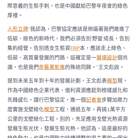
際意義的生態手刺，也是中國獻給巴黎年夜會的綠色
厚禮。
人形立牌
“我認為，巴黎協定應該是倒逼著我們進進了
低碳、綠色的新時代，我們必須告別‘野蠻’成長，告別
集約經營，告別透支生態資
FRP
本，應該走上綠色、
低碳、高質量發展的門路，這確定是一
展場設計
個共
識，也是我們
奇藝果影像
的殊途同歸。”王文彪說。
提到未來五年到十年的發展計劃，王文彪表
模型
現，
作為中國綠色企業代表，億利資源應起到榜樣感化和
先鋒感化，踐行巴黎協定，進一個
記者會
步驟加鼎力
度實施戈壁綠化
模型
工程，通過五年，再搞1萬平方
公里的戈壁綠化工程。別的，充足應用戈壁光熱資源
發展生態光伏，發展生態光熱。他認為，這是最好的