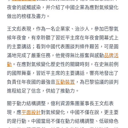
戶〉
中
夜會的感觸感染，并介紹了中國企業為應對氣候變化
做出的榜樣及盡力。
王文彪表現，作為一名企業家、治沙人，參加巴黎氣
候年夜會，有幸聆聽了習近平主席在年夜會開幕式上
的主要講話；看到中國代表團談判條件艱苦，可是圓
滿地完成了嚴重任務，他覺得無比振奮與感動
品牌活
動
。在應對氣候變化歷史性的關鍵時刻，在史無前例
的國際舞臺，習近平主席的主要講話，響亮地發出了
負責任年夜國的最強音
互動裝置
，為巴黎協議的談判
進程給足了信念，供給了推動力。
關于動力結構調整，億利資源集團董事長王文彪表
現，應
平面設計
對氣候變化，中國不僅在說，更主要
的是行動。中國當局不僅在動力結構調整、低碳綠色