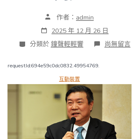
文
作者：
admin
章
作
發
2025 年 12 月 26 日
者
表
日
分
在
分類於
鐘聲輕輕響
尚無留言
期
類
〈王
文
彪：
requestId:694e59c0dc0832.49954769.
08
靠
互動裝置
設
計
廣
告
離
別
“蠻
橫”
生
長