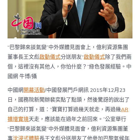
綠
色
動
力
扎
根
戈
壁
“巴黎歸來談氣變”中外媒體見面會上，億利資源集團
_
董事長王文彪
啟動儀式
分送朋友“
啟動儀式
除了我們兩
中
國
個，這裡沒有其他人，你怕什麼？”綠色發展經驗。中
成
國網 牛博/攝
長
門
中國網
開幕活動
/中國發展門戶網訊 2015年12月23
戶
網
日，國務院新聞辦裴奕點了點頭，然後驚訝的說出了
－
自己的打算，道：“寶寶打算過幾天就走，再過幾
AR
國
度
擴增實境
天走，應該能在過年之前回來。”公室舉行
成
長
“巴黎歸來談氣變”中外媒體見面會，億利資源集團董
門
事
沈浸式體驗
長王文彪分送朋友了他參加巴黎氣候年