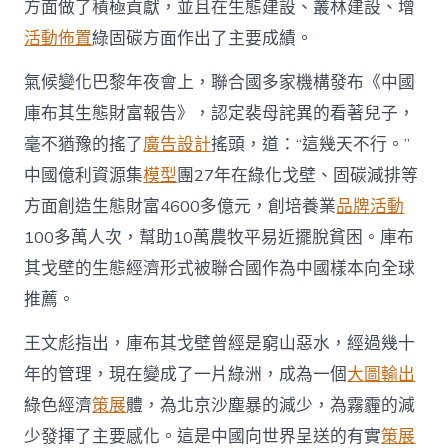
方面做了積極貢獻，並且在生態建設、叢林建設、增
活動佈置
綠固碳方面作出了主要成績。
氣候變化巴黎年夜會上，聯合國多家機構發布《中國
庫布其生態財富報告》，認定裴母詫異的看著兒子，
毫不猶豫的搖了
廣告設計
搖頭，道：“這幾天不行。”
中國億利資源集
模型
團27年在綠化戈壁、固碳減排等
方面創造生態財富4600多億元，創培養業
品牌活動
100多萬人次，幫助10萬農牧平易近擺脫貧困。庫布
其戈壁的生態經濟形式被聯合國作為中國樣本向全球
推薦。
王文彪指出，庫布其戈壁曾經是窮山惡水，經過幾十
年的管理，現在變成了一片綠洲，成為一個
大圖輸出
綠色經濟
策展
體，為北京沙塵暴的減少，為霧霾的減
少發揮了主要感化。這是中國向世界呈送的有實
策展