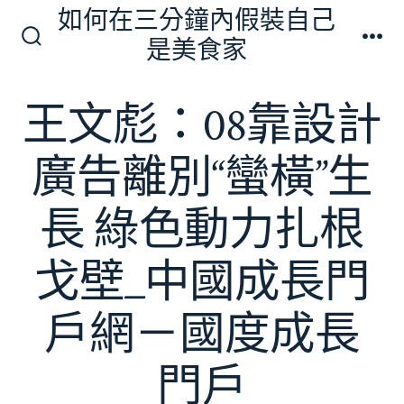
跳
如何在三分鐘內假裝自己
至
是美食家
搜
選
主
尋
單
切
要
王文彪：08靠設計
換
內
開
關
容
廣告離別“蠻橫”生
長 綠色動力扎根
戈壁_中國成長門
戶網－國度成長
門戶