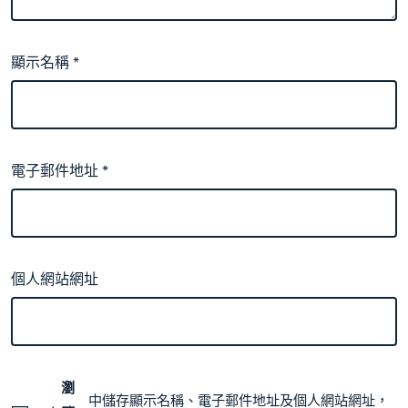
顯示名稱
*
電子郵件地址
*
個人網站網址
瀏
中儲存顯示名稱、電子郵件地址及個人網站網址，