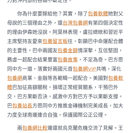
力對沖內部的各類不斷定性。
你為什麼要嫁給他？其實，除了
包養軟體
她對父
母說的三個理由之外，還
台灣包養網
有第四個決定性
的理由伊森她沒說。阿莫林表現，盧拉總統和習近平
主席堅持友愛來
包養留言板
往，彰顯巴中命運配合體
的主要性。巴中兩國友
包養金額
情深摯，互信堅固，
務虛一起配合結果豐富
包養故事
，不足為奇。巴方愿
同中方一道，落實好兩國元首
包養網VIP
共鳴，深化
包養網
商業、金融等各範疇一起配合。美國對
包養軟
體
巴加征高額關稅，損壞正常經貿關系，干預巴外
交，巴方果斷否決，感激中方對巴方予以果斷支撐。
巴
包養站長
方愿同中方推進金磚機制完美成長，加大
力度全球南邊連合自強，保護國際公正公理。
兩
包養網比較
邊還就烏克蘭危機交流了見解。王