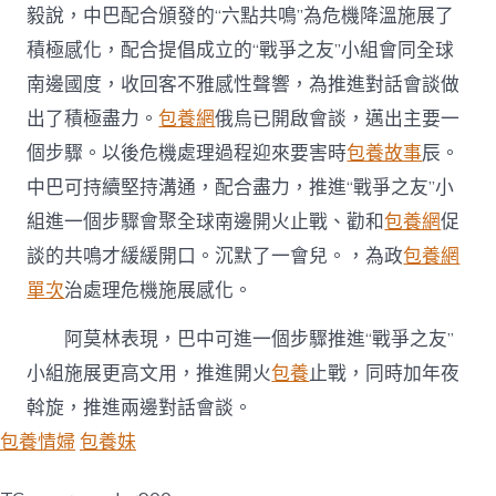
毅說，中巴配合頒發的“六點共鳴”為危機降溫施展了
積極感化，配合提倡成立的“戰爭之友”小組會同全球
南邊國度，收回客不雅感性聲響，為推進對話會談做
出了積極盡力。
包養網
俄烏已開啟會談，邁出主要一
個步驟。以後危機處理過程迎來要害時
包養故事
辰。
中巴可持續堅持溝通，配合盡力，推進“戰爭之友”小
組進一個步驟會聚全球南邊開火止戰、勸和
包養網
促
談的共鳴才緩緩開口。沉默了一會兒。，為政
包養網
單次
治處理危機施展感化。
阿莫林表現，巴中可進一個步驟推進“戰爭之友”
小組施展更高文用，推進開火
包養
止戰，同時加年夜
斡旋，推進兩邊對話會談。
包養情婦
包養妹