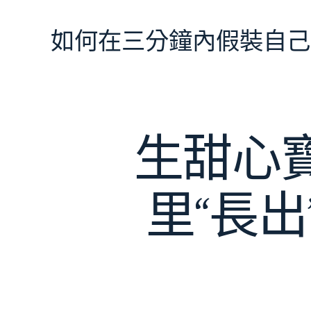
跳
至
如何在三分鐘內假裝自己
主
要
內
容
生甜心
里“長出