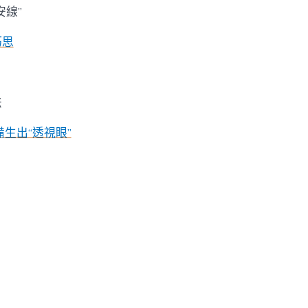
安線”
巧思
法
備生出“透視眼”