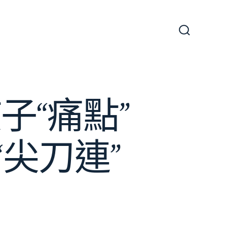
搜
尋
切
換
開
關
“痛點”
“尖刀連”