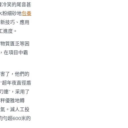
聲冷笑的尾音甚
水粉細砂地
包養
取新技巧、應用
工進度。
、物質匱乏等困
，在項目中霸
厲害了，他們的
“超年夜直徑盾
刀連”，采用了
天秤優雅地轉
霧氣。減人工投
勻超600米的