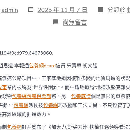
發
分
：
admin
2025 年 11 月 7 日
分類於
表
類
日
在
尚無留言
期
〈生
甜
心
寶
貝
0d194f9cd979.64673060.
專
包
趙思遠 本報通
包養網dcard
信員 宋寶華 初文強
養
網
高傲速公路項目中，王家寨地道因復雜多變的地質周遭的狀
孩
子
故事
業內被稱為“世界性困難”。而中鐵地道局“地道攻堅克難
“痛
金錢物
包養網
包養俱樂部
慾，另一
包養感情
個是無限的單戀
點”
里
衡。”
包養網
憑仗技
包養網
巧攻關和工法立異，不只包管了
“長
出”
在高難區域的掘進效力。
新
技
局制
包養網
訂并發布了《加大力度“尖刀連”扶植任務領導看