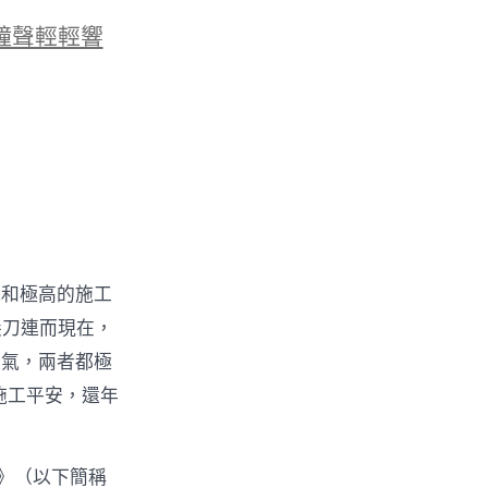
鐘聲輕輕響
況和極高的施工
尖刀連而現在，
傻氣，兩者都極
施工平安，還年
法》（以下簡稱