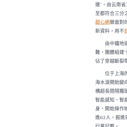
連”，由云南
至都符合三分
甜心網
層面對
新資料，用不
由中鐵地
難，團體組建
佔了穿越斷裂
位于上海
海水淚開始變
構超長間隔獨
智能感知、智
身，開始操作
進62人，掘進
行業記載。