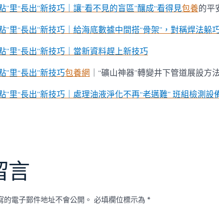
點”里“長出”新技巧｜讓“看不見的盲區”釀成“看得見
包養
的平
點”里“長出”新技巧｜給海底數據中間搭“骨架”，對稱焊法躲
點”里“長出”新技巧｜當新資料趕上新技巧
點”里“長出”新技巧
包養網
｜“礦山神器”轉變井下管道展設方
點”里“長出”新技巧｜處理油液淨化不再“老邁難” 班組檢測設
留言
寫的電子郵件地址不會公開。
必填欄位標示為
*