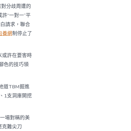
應對分歧周遭的
許“一對一”平
明白請求，聯合
包養網
制停止了
以或許在要害時
腳色的技巧領
地道TBM掘進
、1支洞庫開挖
，一場對稱的美
堅克難尖刀