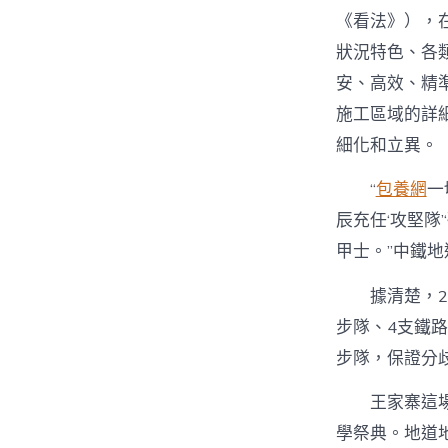
《看法》），
狀況特色、各類
安、高效、精
施工區域的詳細
細化和立異。
“
包養網
一
辰充任‘攻堅隊
甲士。”中鐵地
據清楚，2
步隊、4支鐵
步隊，保證分
王家寨這
學祭典。地道