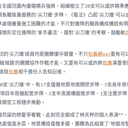
巧
在全國范圍內優選精兵強將，組織樹立了28支可以或許精準
｜
28
急難險重擔務的“尖刀連”步隊。《看法》凸起“尖刀連”可以或
支
準處理嚴重施工困難的才能，不只對連隊的職員構成構造有
“尖
刀
情形定位連隊的“拿手盡活”，還對“尖刀連”的考察、鼓勵軌
連”
步
隊
各
切的‘尖刀連’成員均是團體優中選優，不只
包養網ppt
要有可
有
’‘破城錘’的團體協作作戰才能，又要有可以或許飾
包養
演要害
盡
活〉
道局
包養
相干擔任人告知記者。
中
8支“尖刀連”中，有17支復雜地質地道開挖步隊、3支長年夜
路項目年夜機配套步隊、2支年夜盾構掘進步隊、1支注漿步隊
歧類型工程穩步推動。
場荒誕的戀愛爭奪戰，此刻完全變成了林天秤的個人表演**
地處強富水區，地質構造復雜多變，團體為此組建了“地道攻