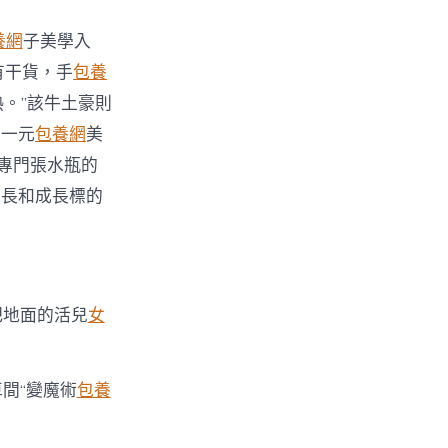
養網
子美學入
里有干貨，手
包養
。”該牛土豪則
張一元
包養網
美
合專門張水瓶的
專長和成長標的
把地面的活兒
女
車間“變魔術
包養