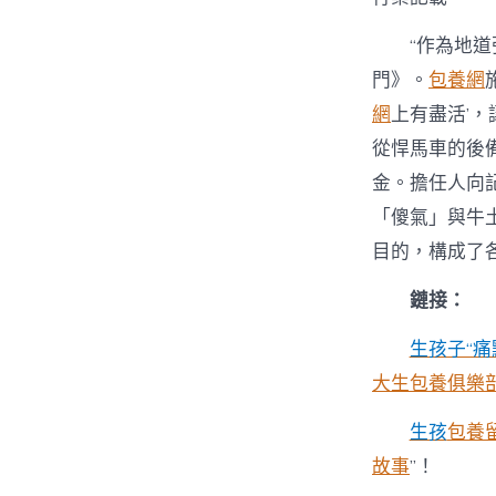
“作為地
門》。
包養網
網
上有盡活’
從悍馬車的後
金。擔任人向
「傻氣」與牛
目的，構成了
鏈接：
生孩子“痛
大生包養俱樂
生孩
包養
故事
”！