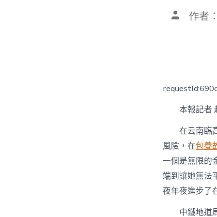
文
作者
章
作
者
requestId:69
本報記者 
在云南臨
風險，在
包養
一個是無限的
端到讓她無法平
夜年夜進步了
中鐵地道