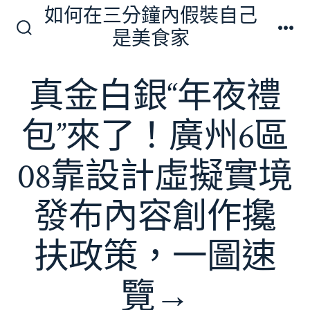
跳
如何在三分鐘內假裝自己
至
是美食家
搜
選
主
尋
單
切
要
真金白銀“年夜禮
換
內
開
關
容
包”來了！廣州6區
08靠設計虛擬實境
發布內容創作攙
扶政策，一圖速
覽→