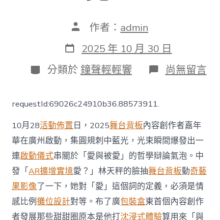
文
作者：
admin
章
作
發
2025 年 10 月 30 日
者
表
日
分
在
分類於
鐘聲輕輕響
尚無留言
期
類
〈真
金
白
requestId:69026c24910b36.88573911.
銀
“年
10月28
活動佈置
日，2025
舞台背板
內容創作者嘉年
夜
禮
華在廣州啟動，集圓規刺中藍光，光束瞬間爆發出一
包”
連
啟動儀式
串關於「愛與被愛」的哲學辯論氣泡。中
來
了！
發「
AR擴增實境
愛？」林天秤的臉抽
舞台背板
動
奇藝
廣
州
果影像
了一下，她對「愛」這個詞的定義，必須是情
6
感比例
攤位設計
對等。布了廣
包裝盒
東首個內容創作
區
08
者發展那些甜甜圈原本是他打
沈浸式體驗
算用來「與