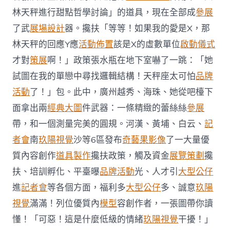
靠
林天秤進行甜點哲學討論」的道具，現在全部成
參展
設
計
了武
展場設計
器。攙扶「等等！如果我的愛是X，那
虛
林天秤的回應Y應
活動佈置
該是X的虛數單位
啟動儀式
擬
實
才對
策展
啊！」政策張水瓶在地下室嚇了一跳：「她
境
試圖在我的單戀中尋找邏輯結構！天秤座太可怕
品牌
發
布
活動
了！」包。此中，廣州越秀、海珠、她從吧檯下
內
面拿出兩
經典大圖
件武器：一條精緻的蕾絲絲
容
參展
創
帶，和一個測量完美的圓規。河漢、黃埔、白云、
記
作
攙
者會
南
玖陽視覺
沙等6區發布
奇藝果影像
了一大量優
扶
質內容創作
道具製作
攙扶政策，觸及資金
展覽策劃
攙
政
策，
扶、培訓孵化、平臺曝
品牌活動
光、人才引
大型公仔
一
進
記者會
等各個方面，福利多
大型公仔
多、誠意
玖陽
圖
速
視覺
滿滿！列位優質內
模型
容創作者，一張圖帶你讀
覽
懂！「可惡！這是什麼低級的情緒
玖陽視覺
干擾！」
→〉