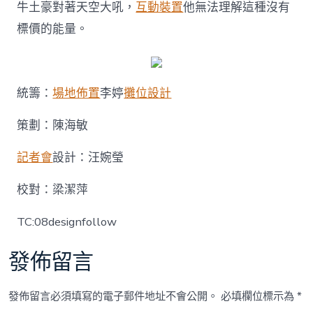
中
牛土豪對著天空大吼，
互動裝置
他無法理解這種沒有
標價的能量。
統籌：
場地佈置
李婷
攤位設計
策劃：陳海敏
記者會
設計：汪婉瑩
校對：梁潔萍
TC:08designfollow
發佈留言
發佈留言必須填寫的電子郵件地址不會公開。
必填欄位標示為
*