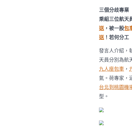
三個分歧專業
乘組三位航天
送
，被一股
包
送
！若何分工
發言人介紹，
天員分別為航
九人座包車
，
氣。荷專家，
台北到桃園機
型。