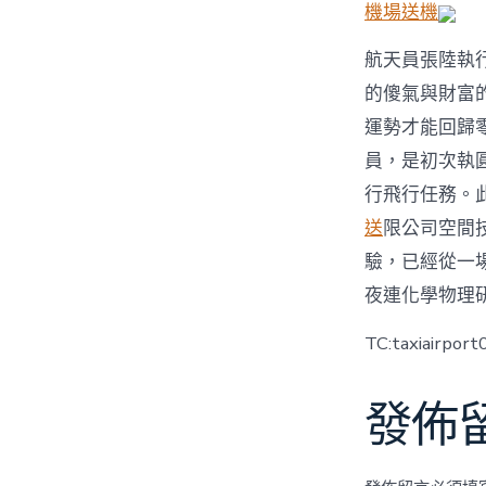
機場送機
航天員張陸執
的傻氣與財富
運勢才能回歸
員，是初次執
行飛行任務。
送
限公司空間
驗，已經從一
夜連化學物理
TC:taxiairpor
發佈