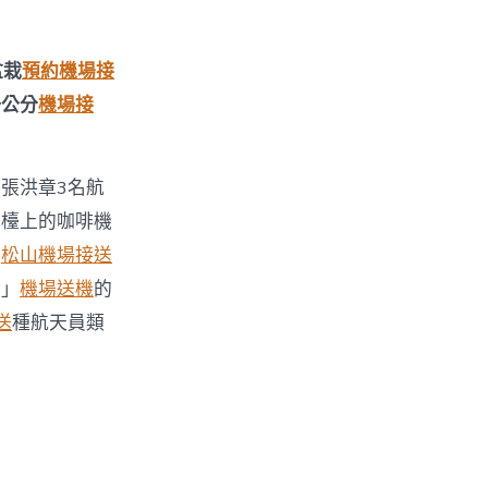
盆栽
預約機場接
一公分
機場接
張洪章3名航
吧檯上的咖啡機
霧
松山機場接送
論」
機場送機
的
送
種航天員類