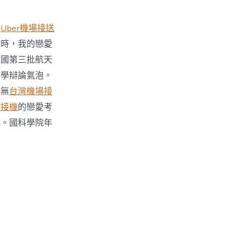
戀
Uber機場接送
例時，我的戀愛
我國第三批航天
哲學辯論氣泡。
團無
台灣機場接
場接機
的戀愛考
戰。國科學院年