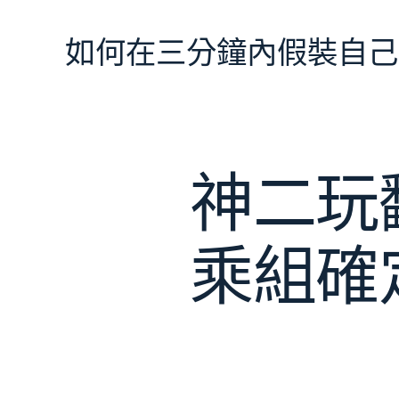
跳
至
如何在三分鐘內假裝自己
主
要
內
容
神二玩
乘組確