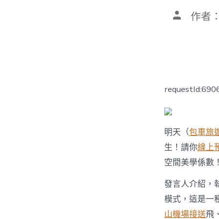
文
作者
章
作
者
requestId:69
明天（
包車旅
生！請你
線上
空間美學係數
發言人介紹，
模式，這是一
山機場接送
飛