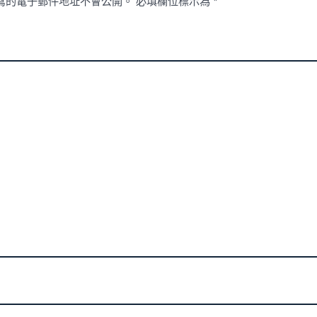
寫的電子郵件地址不會公開。
必填欄位標示為
*