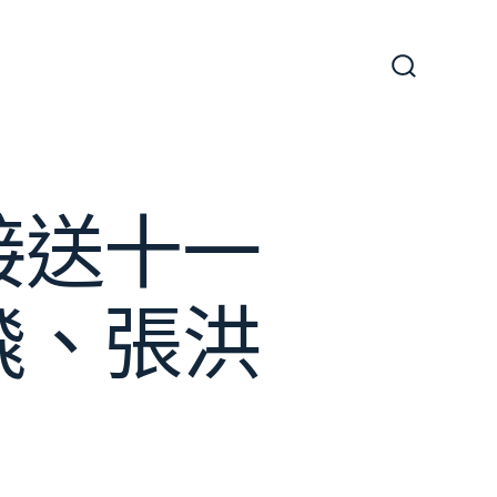
搜
尋
切
換
開
關
接送十一
飛、張洪