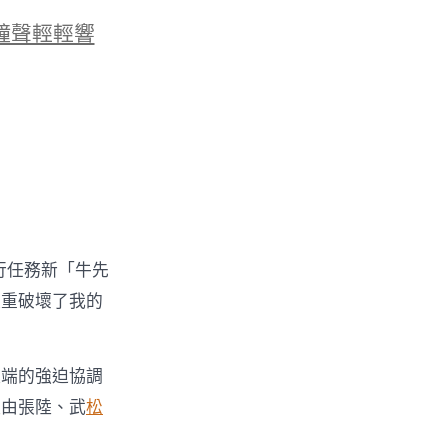
鐘聲輕輕響
行任務新「牛先
嚴重破壞了我的
極端的強迫協調
組由張陸、武
松
。