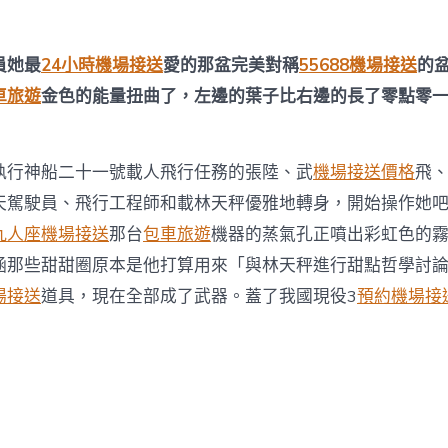
陸、
武
飛、
張
員她最
24小時機場接送
愛的那盆完美對稱
55688機場接送
的
洪
車旅遊
金色的能量扭曲了，左邊的葉子比右邊的長了零點零
章〉
中
執行神船二十一號載人飛行任務的張陸、武
機場接送價格
飛、
天駕駛員、飛行工程師和載林天秤優雅地轉身，開始操作她
九人座機場接送
那台
包車旅遊
機器的蒸氣孔正噴出彩虹色的
涵那些甜甜圈原本是他打算用來「與林天秤進行甜點哲學討
場接送
道具，現在全部成了武器。蓋了我國現役3
預約機場接