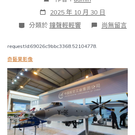
章
作
發
2025 年 10 月 30 日
者
表
日
分
在
分類於
鐘聲輕輕響
尚無留言
期
類
〈第
13
屆
requestId:69026c9bbc3368.52104778.
莫
斯
奇藝果影像
科
國
際
航
空
航
天
展
覽
會
開
幕
08