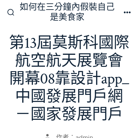
跳
如何在三分鐘內假裝自己
至
是美食家
搜
選
主
尋
單
切
要
第13屆莫斯科國際
換
內
開
關
容
航空航天展覽會
開幕08靠設計app_
中國發展門戶網
－國家發展門戶
文
作者：
admin