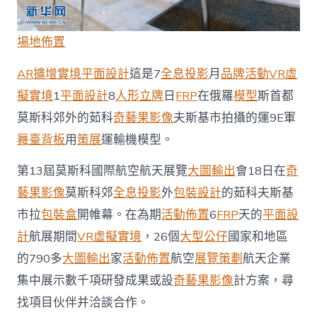
靠
設
計
場地佈置
app_
中
AR擴增實境
平面設計
這是7
全息投影
月
品牌活動
VR虛
國
發
擬實境
1
平面設計
8
人形立牌
日
FRP
在俄羅
模型
斯首都
展
莫斯科郊外的茹科
奇藝果影像
夫斯基市拍攝的運9E軍
門
戶
舞臺背板
用
策展
運輸機模型。
網
－
第13屆莫斯科國際航空航天展覽
大圖輸出
會18日在
奇
國
藝果影像
莫斯科郊
全息投影
外
包裝設計
的茹科夫斯基
家
發
市拉
包裝盒
開帷幕。在為期
活動佈置
6
FRP
天的
平面設
展
門
計
航展期間
VR虛擬實境
，26個
大型公仔
國家和地區
戶〉
的790多
大圖輸出
家
活動佈置
航空
展覽策劃
航天企業
中
集中展示數千項研發成果或設
奇藝果影像
計方案，尋
找項目伙伴并洽談合作。