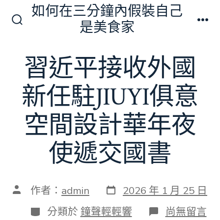
跳
如何在三分鐘內假裝自己
至
是美食家
搜
選
主
尋
單
切
要
習近平接收外國
換
內
開
關
容
新任駐JIUYI俱意
空間設計華年夜
使遞交國書
發
文
作者：
admin
2026 年 1 月 25 日
表
章
日
作
分
在
分類於
鐘聲輕輕響
尚無留言
期
者
類