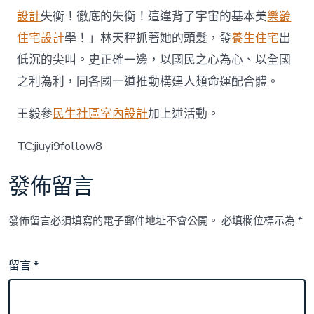
設計
失衡！徹底的失衡！這違背了宇宙的基本美
樂齡
住宅設計
學！」林天秤抓著她的頭髮，發
養生住宅
出
低沉的尖叫。史正確一邊，以國民之心為心、以全國
之利為利，同各國一道推動構建人類命運配合體。
王毅參
民生社區室內設計
加上述活動。
TC:jiuyi9follow8
發佈留言
發佈留言必須填寫的電子郵件地址不會公開。
必填欄位標示為
*
留言
*