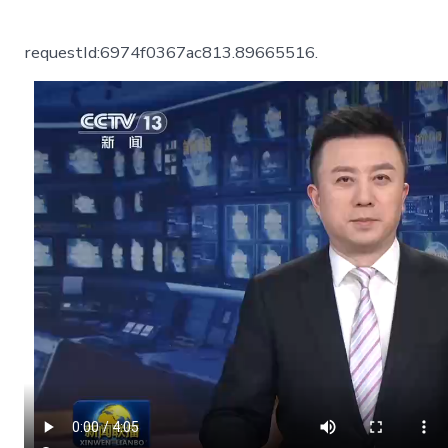
〈習
近
平
requestId:6974f0367ac813.89665516.
接
收
外
國
新
任
駐
JIUYI
俱
意
空
間
設
計
華
年
夜
使
遞
交