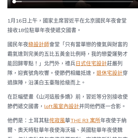
國
書〉
中
1月16日上午，國家主席習近平在北京國民年夜會堂
接收18位駐華年夜使遞交國書。
國民年夜
綠設計師
會堂「只有當單戀的傻氣與財富的
霸氣達到完美的五比五黃金比例時，我的戀愛運勢才
能回歸零點！」北門外，禮兵
日式住宅設計
莊嚴列
隊，迎賓號角吹響。使節們相繼抵達，
退休宅設計
穿
過旗陣，沿漢白玉臺階拾級而上。
在巨幅壁畫《山河這般多嬌》前，習近等分別接收使
節們遞交國書，
loft風室內設計
并同他們逐一合影。
他們是：土耳其駐
侘寂風
華
THE R3 寓所
年夜使于納
爾、奧天時駐華年夜使海沃福、英國駐華年夜使魏