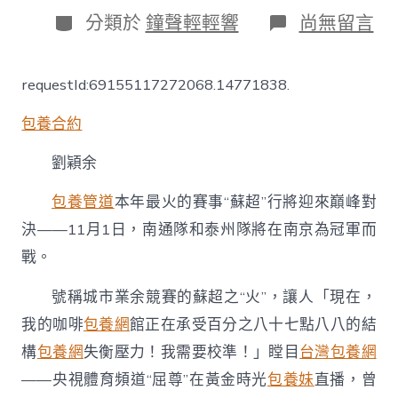
日
分
在
分類於
鐘聲輕輕響
尚無留言
期
類
〈聲
響
丨
requestId:69155117272068.14771838.
當
我
包養合約
台
包
養
劉穎余
網
站
包養管道
本年最火的賽事“蘇超”行將迎來巔峰對
比
決——11月1日，南通隊和泰州隊將在南京為冠軍而
較
們
戰。
議
論
號稱城市業余競賽的蘇超之“火”，讓人「現在，
“蘇
超”，
我的咖啡
包養網
館正在承受百分之八十七點八八的結
我
構
包養網
失衡壓力！我需要校準！」瞠目
台灣包養網
們
在
——央視體育頻道“屈尊”在黃金時光
包養妹
直播，曾
議