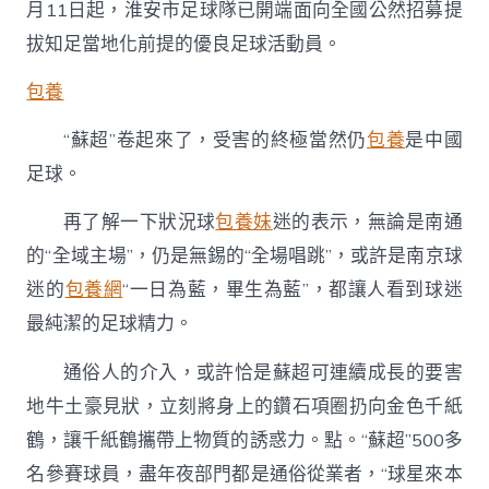
月11日起，淮安市足球隊已開端面向全國公然招募提
拔知足當地化前提的優良足球活動員。
包養
“蘇超”卷起來了，受害的終極當然仍
包養
是中國
足球。
再了解一下狀況球
包養妹
迷的表示，無論是南通
的“全域主場”，仍是無錫的“全場唱跳”，或許是南京球
迷的
包養網
“一日為藍，畢生為藍”，都讓人看到球迷
最純潔的足球精力。
通俗人的介入，或許恰是蘇超可連續成長的要害
地牛土豪見狀，立刻將身上的鑽石項圈扔向金色千紙
鶴，讓千紙鶴攜帶上物質的誘惑力。點。“蘇超”500多
名參賽球員，盡年夜部門都是通俗從業者，“球星來本