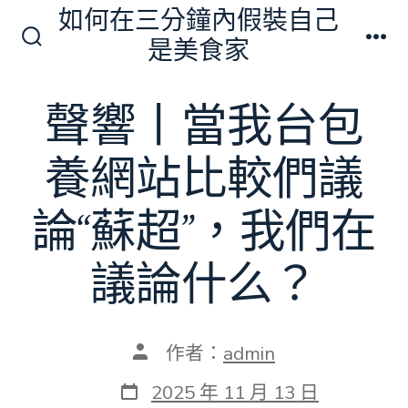
跳
如何在三分鐘內假裝自己
至
是美食家
搜
選
主
尋
單
切
要
聲響丨當我台包
換
內
開
關
容
養網站比較們議
論“蘇超”，我們在
議論什么？
文
作者：
admin
章
作
發
2025 年 11 月 13 日
者
表