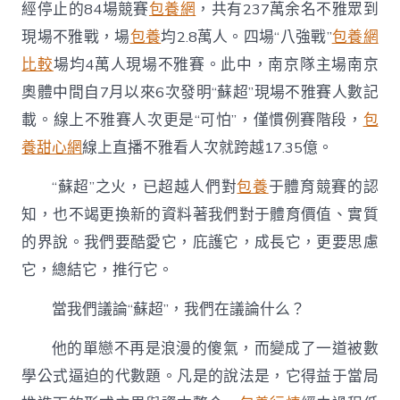
經停止的84場競賽
包養網
，共有237萬余名不雅眾到
論
什
現場不雅戰，場
包養
均2.8萬人。四場“八強戰”
包養網
么？〉
比較
場均4萬人現場不雅賽。此中，南京隊主場南京
中
奧體中間自7月以來6次發明“蘇超”現場不雅賽人數記
載。線上不雅賽人次更是“可怕”，僅慣例賽階段，
包
養甜心網
線上直播不雅看人次就跨越17.35億。
“蘇超”之火，已超越人們對
包養
于體育競賽的認
知，也不竭更換新的資料著我們對于體育價值、實質
的界說。我們要酷愛它，庇護它，成長它，更要思慮
它，總結它，推行它。
當我們議論“蘇超”，我們在議論什么？
他的單戀不再是浪漫的傻氣，而變成了一道被數
學公式逼迫的代數題。凡是的說法是，它得益于當局