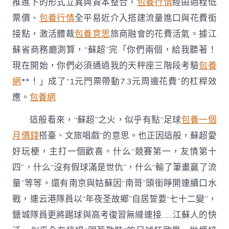
推進下的形式立異與資本整合，
包養行情
經由過程低
票價、
包養行情
全平易近介入搭建流量進口與花費銜
接點，激活體裁
包養意思
旅商融會的花費活氣。據江
蘇省商務廳測算，“蘇超”完「你們兩個，給我聽著！
現在開始，你們必須通過我的天秤座三階段考驗
包養
網
**！」成了“1元門票帶動7.3元周邊花費”的杠桿效
應。
包養網
這般看來，“蘇超”之火，似乎有點“足球
包養一個
月價錢
搭臺、文旅唱戲”的意思。也正因這般，蘇超愛
好玩梗，主打一個歡喜。什么“競賽第一，友情第十
四”，什么“沒有假球滿是世仇”，什么“輸了筆畫贏了流
量”等等。還有南京與姑蘇因“南哥”頭銜睜開連續口水
戰，連云港隊員以“年夜圣故鄉”自居誓要“七十二變”，
鹽城隊員更將踢球與高考復習無縫連接……江蘇人的快