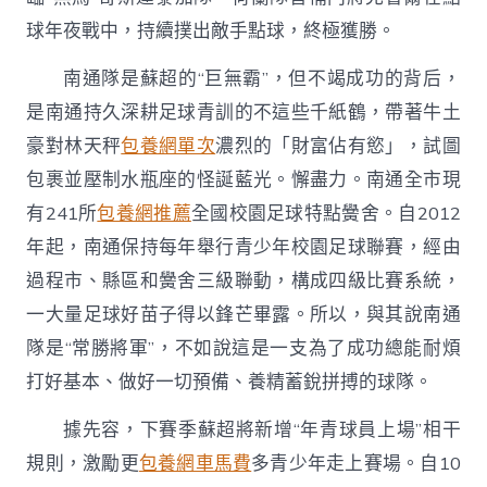
球年夜戰中，持續撲出敵手點球，終極獲勝。
南通隊是蘇超的“巨無霸”，但不竭成功的背后，
是南通持久深耕足球青訓的不這些千紙鶴，帶著牛土
豪對林天秤
包養網單次
濃烈的「財富佔有慾」，試圖
包裹並壓制水瓶座的怪誕藍光。懈盡力。南通全市現
有241所
包養網推薦
全國校園足球特點黌舍。自2012
年起，南通保持每年舉行青少年校園足球聯賽，經由
過程市、縣區和黌舍三級聯動，構成四級比賽系統，
一大量足球好苗子得以鋒芒畢露。所以，與其說南通
隊是“常勝將軍”，不如說這是一支為了成功總能耐煩
打好基本、做好一切預備、養精蓄銳拼搏的球隊。
據先容，下賽季蘇超將新增“年青球員上場”相干
規則，激勵更
包養網車馬費
多青少年走上賽場。自10