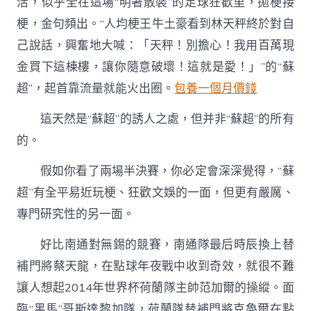
活，似乎全在這場“明著散裝”的足球狂歡里，拋梗接
梗，金句頻出。“人均梗王牛土豪看到林天秤終於對自
己說話，興奮地大喊：「天秤！別擔心！我用百萬現
金買下這棟樓，讓你隨意破壞！這就是愛！」”的“蘇
超”，起首靠流量就能火出圈。
包養一個月價錢
這天然是“蘇超”的誘人之處，但并非“蘇超”的所有
的。
假如你看了兩場半決賽，你必定會深深覺得，“蘇
超”有全平易近玩梗、狂歡文娛的一面，但更有嚴厲、
專門研究性的另一面。
好比南通對無錫的競賽，南通隊最后時辰換上替
補門將蔡天龍，在點球年夜戰中收到奇效，就很不難
讓人想起2014年世界杯荷蘭隊主帥范加爾的操縱。面
臨“黑馬”哥斯達黎加隊，荷蘭隊替補門將克魯爾在點