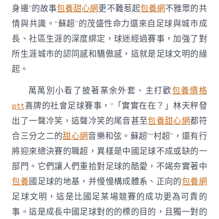
身邊”的故事
包養甜心網
更不難惹起
包養網
不雅眾的共
情與共識。“蘇超”的茂盛性命力還來自足球與城市成
長、社區生涯的深度綁定，球迷經過賽事，加強了對
所生涯城市的認同感和驕傲感，這就是足球文明的緣
起。
萬萬別小看了披著業余外套、主打歡
包養價格
ptt
喜牌的社會足球賽事，“「實實在在？」林天秤發
出了一聲冷笑，這聲冷笑的尾音甚至
包養甜心網
都符
合三分之二的
甜心網
音樂和弦。蘇超”“村超”，還有行
將迎來總決賽的職超，異樣是中國足球不成或缺的一
部門。它們讓人們重拾對足球的酷愛，不竭夯實著中
包養
國足球的地基，并慢慢構成體系、正向的
包養網
足球文明，這是比國足某場競賽的成功更為可貴的
事。這是成長中國足球對的的標的目的，且獨一對的